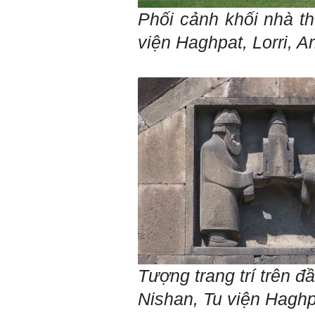
là một trong những mục tiêu
Phối cảnh khối nhà t
của việc Làm đồ án theo
nhóm.
viện
Haghpat
,
Lorri
, A
Ai cũng phải nỗ lực tự học
điều này để đình hình được
nhận thức: Sức mạnh và vị
thế của một tổ chức chủ yếu
được xây dựng trên nền tảng
của việc "Cùng nghĩ,Cùng
làm".Từ đó mới mong công
việc đạt được hiệu quả cao
nhất.
23/4/2019. Thày Phạm Đình
Tuyển
Hỏi:
Em chào thầy, các câu trả lời
của thầy khiến em thấy rất
hữu ích. Em muốn hỏi thầy
khi thầy gặp những bế tắc
hay thất bại trong cuộc sống
thầy đã tự khắc phục như thế
nào, có khi nào thầy cảm
Tượng trang trí trên đ
thấy mệt mỏi với công việc
của mình không. Hiện tại có
Nishan
,
Tu viện
Haghp
những lúc em cảm thấy kém
cỏi so với người khác, xin