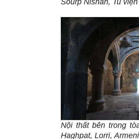
Sourp Nishan,
Tu việ
phải thi môn gì; đến đó mới
rõ.
Chính vì vậy, xã hội bây giờ
cần những người: i) Tư
tưởng tiến bộ; ii) Yêu tự do;
iii) Hoạt động đa năng và biết
liên kết với nhiều người để
làm nhiều việc; trong đó đặc
biệt với em là nhân tố thứ
ba.
Nếu một người chỉ chăm
chăm làm một việc; việc đó
thất bại có nghĩa là mất tất
cả.
Nếu một người làm ba việc;
một việc thành công, hai việc
thất bại, điều đó cũng chấp
nhận được.
Nếu một người làm năm việc;
ba việc thành công, hai việc
thất bại, điều đó được coi
như đã thành công.
Đã đi học được đến bậc đại
Nội thất bên trong
tò
học, chắc chắn em có cơ hội
hơn rất nhiều người không
Haghpat
,
Lorri
, Armen
có điều kiện đi học ngoài xã