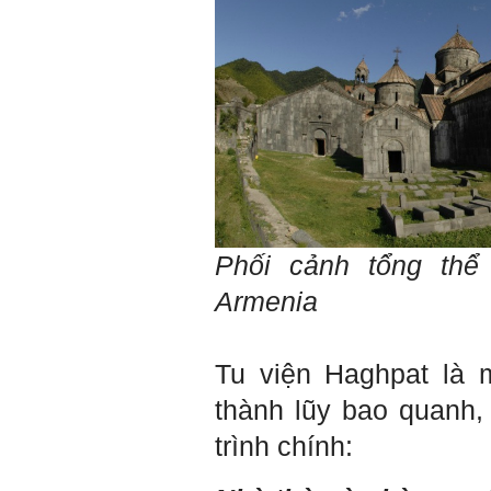
lần gặp cần chuẩn bị sẵn
câu hỏi để có thể trao đổi
tối đa những vấn đề liên
quan đến đề tài tốt nghiệp
mà không tự trả lời được.
Địa điểm gặp: Chiều thứ tư
hàng tuần, từ 16h - 17h30
tại Văn phòng Bộ môn
KTCN.
Đồ án tốt nghiệp là một sự
kiện quan trọng của đời
người lao động trí óc.
Phải nỗ lực hết sức và
Phối cảnh tổng th
dành tất cả thời gian,
nguồn lực cho đồ án. Từ
Armenia
đây mới có kết quả tốt
nhất, để trải nghiệm, hình
thành năng lực cần thiết
chuẩn bị cho việc ra
trường và làm việc với vô
Tu viện Haghpat là 
số những người tài khác
trong xã hội.
thành lũy bao quanh
2/6/2022. Thày Phạm Đình
trình chính:
Tuyển.