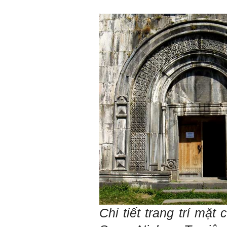
thầy cho em lời khuyên được
không ạ?
Em cảm ơn thầy rất nhiều.
Trả lời:
Thày đã nhận được thư của
em
Chắc chắn trong cuộc đời
không có ai chỉ toàn thành
công cả.
Trong hoạt động chính trị,
thất bại là gắn với tính mạng.
Trong hoạt động kinh tế, thất
bại là gắn với thiệt hại về
kinh tế và thời gian.
Trong hoạt động xã hội, thất
bại là mất niềm tin và vị
thế…
Trong thời đại hội nhập ngày
nay, con người phải cạnh
tranh với những đối thủ rất
mạnh mà trong nhiều trường
hợp ta còn chưa biết nhiều
Chi tiết trang trí mặt
về họ; giống như đi thi
Olimpic mà không biết sẽ