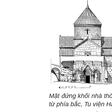
này. Nếu làm được như vậy,
sẽ thuận lợi hơn khi thử việc
và nhiều cơ hội hơn trong sự
nghiệp.
Khi trắc nghiệm Big Five, Tận
tâm cũng là tính cách nổi trội
của thày. Trong công việc,
thày luôn có thiện cảm với
những người Tận tâm.
Chúc em sớm trở thành con
người thật sự Tận tâm.
Ngày 24/4/2021, Thày Phạm
Đình Tuyển.
Hỏi:
Em thưa thầy, thầy có thể
cho em hỏi làm sao mình
có thể kết nối làm quen với
những người giỏi hơn mình
ạ, em cảm ơn thầy.
Trả lời:
Mặt đứng khối nhà th
Thày đã nhận được thư
từ phía bắc,
Tu viện
H
của em.
Đối với một đất nước: Hiền