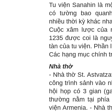
Tu viện Sanahin là mộ
có tường bao quanh
nhiều thời kỳ khác nh
Cuộc xâm lược của 
1235 được coi là ng
tàn của tu viện. Phần l
Các hạng mục chính t
Nhà thờ
-
Nhà thờ St. Astvatzat
công trình sảnh vào 
hội họp có 3 gian (
ga
thường nằm tại phía 
viện Armenia.
-
Nhà th