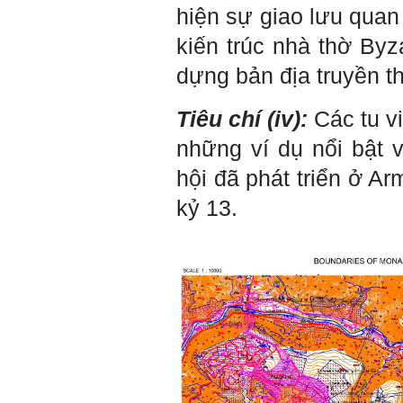
hiện sự giao lưu quan
Hà Nội
kiến ​​trúc nhà thờ B
dựng bản địa truyền t
Trả lời:
Đã nhận được kết quả Big
Tiêu chí (iv):
Các tu v
Five. Nên ghép thêm kết quả
của những sinh viên khác,
những ví dụ nổi bật về
người khác để có thể so
sánh và rút ra được nhận xét
hội đã phát triển ở Ar
ta là ai và từ đó tự sửa mình.
Kết quả cho thấy: Tính cách
kỷ 13.
(hay kỹ năng mềm) thuộc loại
trung bình. Yếu về tính
hướng ngoại.
Từng bước, từng bước mà cố
gắng hơn.
Ngày 3/2/2023, thày Phạm
Đình Tuyển
Hỏi: E
m gửi thầy kết quả
Big Five ạ.