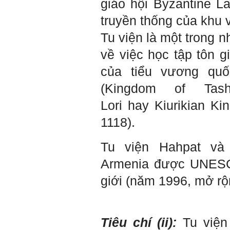
giáo hội B
yzantine L
Đình Tuyển
truyền thống của khu 
Tu viện là một trong 
Hỏi:
về việc học tập tôn g
Thưa thầy, em xin gửi kết quả
bigfive mới của bản thân,
của tiểu vương quốc
qua đây em cũng xin cảm ơn
thầy vì thông qua bài khảo
(
Kingdom of Tashir
sát bigfive và những lời thầy
nói, em đã cố gắng khắc
Lori
hay Kiurikian Ki
phục những yếu điểm của
bản thân và cũng như trau
1118).
dồi thêm kiến thức để khai
phá bản thân, và thực tế đã
có những chuyển biến tích
Tu viện Hahpat và 
cực trong cuộc sống và công
việc của em, tuy vậy bản thân
Armenia
được UNESCO
em cũng vẫn còn những
thiếu sót, những điều em
giới (năm 1996, mở rộ
chưa thay đổi đc, em mong
thầy thông cảm và trân thành
cảm ơn thầy đã lắng nghe
em.
Tiêu chí (ii):
Tu viện
Sinh viên Khóa 53KD, Khoa
Kiến trúc Quy hoạch, ĐHXD