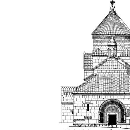
tài như nguyên khí quốc
gia. Mạnh hay yếu từ đó
mà ra cả.
Đối với một cá nhân: Suốt
cả đời gắn với việc học:
Học cái gì và học thày nào.
Và sự học luôn đi cùng với
sự sang trọng và thịnh
vượng.
Những người giỏi hay
người hiền tài có thể thức
tỉnh cho ta học cái gì một
cách hiệu quả và qua đó họ
cũng trở thành thày của ta.
Người tài giỏi là người làm
những việc mang lại giá trị
gia tăng cao mà người
thường không làm được.
Người hiền tài là người
mang tài của mình ra giúp
xã hội.
Vị thế xã hội cấp độ nào thì
có người tài, người hiền tài
cấp độ đó, ví như người tài
giỏi trong lớp, trong
trường, trong ngành, trong
vùng, trong quốc gia và thế
giới.