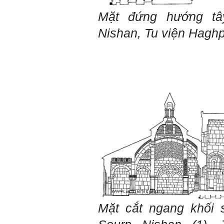
Mỗi người thường tìm và
chơi với người giỏi phù
Mặt đứng hướng t
hợp với vị thế của họ. Khi
tiến bộ, sang một vị thế
Nishan,
Tu viện
Haghp
mới cao hơn, lại tìm thày
giỏi tương xứng ở vị thế
đó mà học.
Khi đã tài giỏi trong một vị
thế, chính ta lại trở thành
người thày để dẫn dắt
những người khác chưa có
điều kiện giỏi bằng ta. Từ
đây ta cũng có được phẩm
cách của người chủ và
người lãnh đạo.
Khi đã hiểu được sự cần
thiết của việc tìm người
giỏi hay người hiền tài để
học và hành, thì tất yếu ta
sẽ tự thay đổi để tìm được
cách kết nối với họ.
Những hiền tài luôn mong
muốn làm những điều tốt
đẹp. Vậy hãy thể hiện cho
họ thấy tính cách của ta
cũng luôn mạnh mẽ hướng
Mặt cắt ngang khối 
về điều đó.
Là sinh viên, trước hết hãy