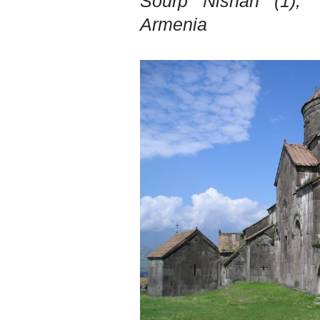
Sourp Nishan
(1),
tìm thày hay người giỏi
trong lớp, khoa, trường;
Armenia
trong gia đình và dòng họ
để học.
Thày chúc em sớm thành
công.
Ngày 19/4/2021. Thày
Phạm Đình Tuyển
Hỏi:
Em thưa thầy (cô). Trong quá
trình làm đồ án thì trong lớp
có nhóm không hoà đồng
được và bạn trong nhóm xin
sang nhóm khác. Vậy bạn đó
đề xuất chuyển nhóm với thầy
trong buổi thông tới luôn
được không ạ? Em cảm ơn ạ!
Trả lời:
Bộ môn đã nhận được thư
của em.
Học kỹ năng mềm phối hợp
với các thành viên có liên
quan trong hoạt động tư vấn