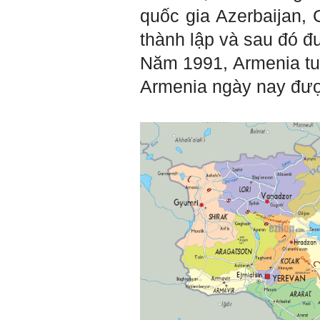
Hỏi:
quốc gia
Azerbaijan, 
Em kính chào thầy ạ.
thành lập và sau đó 
Em đang đọc lần 2 quyển
sách Nghĩ giàu làm giàu,
xuất bản lần đầu năm
Năm 1991, Armenia tu
1937. Quyển sách được viết
từ 90 năm trước nhưng nó
Armenia
ngày nay được
vẫn đang phản ánh nhiều
thực tế.
Em đã đọc được rằng "các
cơ sở giáo dục cần có trách
nhiệm hơn nữa trong việc
định hướng nghề nghiệp cho
sinh viên".
Em nghĩ đó là việc các thầy
đang làm không ngừng.
Em viết mail này để cảm ơn
công việc của thầy ạ.
Em cảm ơn thầy đã đọc ạ.
Sinh viên 60KD3
Trả lời:
Thày đã nhận được thư của
em.
Rất cám ơn về những dòng
chia sẻ, động viên.
Định hướng nghề nghiệp
cho sinh viên không chỉ liên