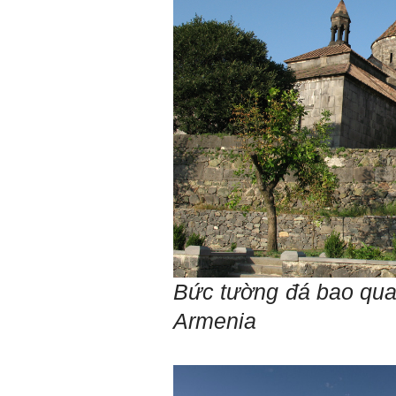
qua mang theo (hoàn thành
trong tuần thứ 2)
4) Tìm 5 ví dụ trên thế giới
về các công trình tương tự
với loại hình dự kiến trong
đề tài tốt nghiệp; nhận xét
và đánh giá, kết luận rút ra
để có thể ứng dụng cho đề
tài (4 tuần phải hoàn
thành);
5) Đọc lại các nguyên lý
thiết kế kiến trúc đã được
học (phải làm ngay và liên
tục cho đến khi bảo vệ đề
tài);
6) Nên tự đánh giá Ta là ai.
Đánh giá theo phần mềm
Big Five- tính cách sinh
viên, để thày biết rõ hơn về
sinh viên.
Bức tường đá bao qua
Phần mềm đánh
giá:
http://talaai.com.vn/
Armenia
(talaai.com.vn)
Sau đó gửi ngay kết quả
đánh giá tính cách cho
thày, để có thể hỗ trợ.
Gặp nhau 2 tuần/lần. Mỗi