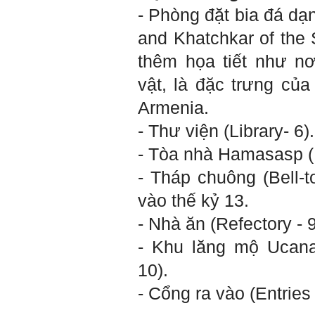
(talaai.com.vn)
- Phòng đặt bia đá dạ
and Khatchkar of the 
Trả lời:
thêm họa tiết như nơ
Thày đã nhận được biểu
tượng Big Five của em. Đây
là Big Five rất điển hình của
vật, là đặc trưng của
sinh viên. Em còn là người
mạnh về Hướng ngoại, một
Armenia.
tính cách rất được coi trọng
trong Thời đại liên kết và hội
- Thư viện (Library- 6).
nhập.
Do còn trong giai đoạn là
- Tòa nhà Hamasasp (
sinh viên gắn với Học hỏi,
Học tập là chính và chưa có
- Tháp chuông (Bell-
Học hành, nên tính cách Tận
tâm của em còn thiếu mạnh
vào thế kỷ 13.
mẽ so với tính cách khác.
Khi làm việc trong doanh
- Nhà ăn (Refectory - 9
nghiệp hay tổ chức nào đó,
người sử dụng lao động
- Khu lăng mộ Ucana
đánh giá trước hết tính cách
Tận tâm và là kỹ năng mềm
10).
cơ bản của mỗi nhân viên.
Không đợi đến lúc ra trường,
- Cổng ra vào (Entries 
ngay từ bây giờ em dành
quan tâm hơn cho tính cách