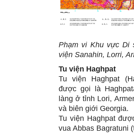
Phạm vi Khu vực Di
viện Sanahin, Lorri
, A
Tu viện Haghpat
Tu viện Haghpat (
H
được gọi là
Haghpat
làng ở tỉnh Lori, Arme
Trả lời: Thày đã nhận
được kết quả đánh giá Big
và biên giới Georgia.
Five của em.
Sau một năm tự nhìn nhận
Tu viện Haghpat được
mình là ai và đã có những
thay đổi .
vua Abbas Bagratuni (
Tính cách Tận tâm và
Hướng ngoại được cải