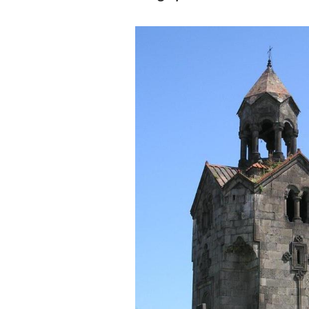
hội kia (thậm chí nhiều người
còn khuyết tật).
Hãy học và rèn luyện trở
thành người đa năng, nghĩa
là tập làm nhiều việc một lúc
(ưu tiên là việc theo chuyên
môn giỏi nhất của mình, tiếp
đến là việc mà xã hội đang
cần và cuối cùng là việc mà
mình yêu thích). Cũng chính
từ đây em sẽ tìm được những
mặt mạnh của mình.
Đối với những người tri thức,
trong tâm thức của họ không
có chỗ cho từ “bế tắc” và “mệt
mỏi”, chỉ có từ “khó khăn” và
“sáng tạo” để vượt qua mà
thôi. (Tất nhiên, trong cuộc
sống ai cũng phải chịu
những nỗi đau buồn, ví như
sự mất mát của người thân,
bạn bè, đồng loại).
Một điều nữa em cũng cần
biết: Sức mạnh để làm
những điều khác biệt và sẽ
thành công, không phải chỉ
xuất phát từ bản thân em, từ
thế giới thực tại này, mà còn