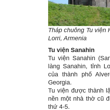
được khởi nguồn từ sức
mạnh tinh thần của tiền
nhân, tổ tiên và dòng họ gia
đình em. Vì vậy, phải tìm
hiểu, học để phát huy cho
được sức mạnh tinh thần
này, thậm chí biến thành
Tháp chuông Tu viện
niềm tin cốt lõi của mình.
Lorri
, Armenia
Chúc em trở thành con người
đa năng và thành công.
Tu viện Sanahin
Ngày 4/12/2018. Thày Phạm
Đình Tuyển
Tu viện Sanahin
(
San
làng Sanahin, tỉnh L
của thành phố Alver
Georgia.
Tu viện
được thành lậ
nền một nhà thờ cũ 
thứ 4-5.