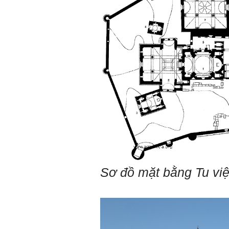
nhóm mình có nhóm zalo
riêng hay thế nào để trao
đổi về đồ án k ạ ? Em tìm
sđt thầy để add Zalo nhưng
không được ạ! Em cảm ơn
thầy.
Trả lời: Trao đổi trực tiếp
với thày qua mail.
Một số nội dung chính thực
hiện trong 4 tuần đầu tiên: :
1) Đọc kỹ các yêu cầu về
nội dung Học phần đồ án
tốt nghiệp của Khoa và Bộ
môn KTCN; in thành một
bộ hồ sơ, khi đi thông qua
mang theo (hoàn thành
ngay trong tuần thứ 1)
2) Báo cáo về tên đề tài tốt
Sơ đồ mặt bằng Tu vi
nghiệp, vị trí cụ thể khu đất
dự kiến theo tỷ lệ 1/500
(hoàn thành trong tuần thứ
1)
3) Chuản bị các quy định,
tiêu chuẩn thiết kế có liên
quan đến đề tài; in thành
một bộ hồ sơ, khi đi thông