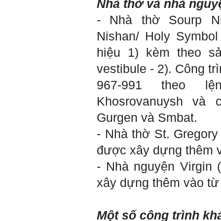
Nhà thờ và nhà nguy
Em chào bộ môn ạ,
Hỏi:
em là Hoàng Đức Dương
- Nhà thờ Sourp Ni
lớp 66XD8 msv-0013966
đang làm bài tiểu luận về
Nishan/
Holy Symbol
công trình dân dụng ạ em
thấy bộ môn có đăng bài
hiệu 1) kèm theo sả
về công trình galaxy soho
ở Trung Quốc vậy em
vestibule - 2). Công tr
muốn xin bộ môn cho em
bài đăng đó được không ạ,
967-991 theo l
em xin cảm ơn bộ môn,em
chào bộ môn ạ.
Khosrovanuysh và c
Gurgen và Smbat.
Trang WEB
Trả lời:
bmktcn.com được thành
- Nhà thờ St. Gregory 
lập với mục tiêu chính là
phục vụ sinh viên. Đương
được xây dựng thêm và
nhiên là em được đăng lại
các bài viết trên trang WEB
- Nhà nguyện Virgin (
này.
Chủ biên: TS. Phạm ĐÌnh
xây dựng thêm vào từ 
Tuyển
Hỏi:
Em gửi thày bài Trắc nghiệm
Một số công trình k
tính cách – Big Five