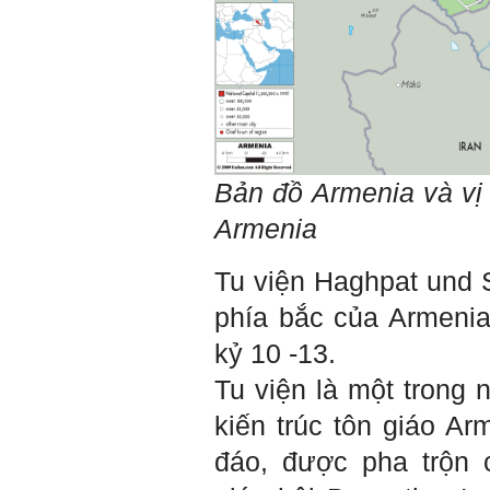
quan đến việc đào tạo kỹ
năng cứng mà còn phải là kỹ
năng mềm, liên quan trước
hết đến năng lực đổi mới
sáng tạo và khởi nghiệp.
Cuốn sách "Nghĩ giàu, làm
giàu" chỉ là một trong những
nội dung mà thế hệ trẻ quan
tâm.
Điều lớn lao hơn là họ phải
có năng lực tự thân và năng
lực tự rèn luyện để hình
thành sự nghiệp và trở thành
Bản đồ
Armenia và vị 
người tốt cho gia đình, cộng
đồng và xã hội, phù hợp với
Armenia
chuẩn mực chung của loài
người trong thế kỷ 21.
Sinh viên là tương lai của
Tu viện Haghpat und 
thày.
Thày cùng các thày cô giáo
khác đang nỗ lực hết sức để
phía bắc của Armeni
biến tương lai tốt đẹp đó
thành hiện thực.
kỷ 10 -13.
Thày đang viết một cuốn
sách với tiêu đề: 'Nâng cao
Tu viện là một trong 
năng lực khởi nghiệp đổi mới
sáng tạo cho sinh viên (và
cựu sinh viên) trong lĩnh vực
kiến trúc tôn giáo A
xây dựng'. Dự kiến tháng
5/2023 xuất bản.
đáo, được pha trộn 
Chúc mọi điều tốt lành.
Ngày 8/3/2023; Thày Phạm