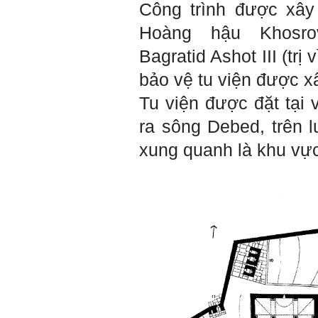
Công trình được xâ
thiện so với trước.
Tính cách Cân bằng cảm
Hoàng hậu Khosro
xúc vẫn yếu như cũ. Theo
các nghiên cứu mà thày
Bagratid Ashot III (trị
được biết, tính cách Cân
bằng cảm xúc là cốt lõi.
bảo vệ tu viện được 
Mọi năng lực hoạt động
chuyên môn, xã hội của
Tu viện được đặt tại 
một con người đều dựa
vào đây mà ra cả.
ra sông Debed, trên 
Ta có mặt trên đời này đều
có nguyên cớ tốt đẹp nào
xung quanh là khu vự
đó.
Phải tự tin hơn nữa
vào chính mình, trước hết
là từ công việc chuyên
môn, nay chính là đồ án tốt
nghiệp.
Thày sẽ hỗ trợ chuyên
môn để em có kết quả tốt
nhất trong việc thực hiện
học phần Đồ án tốt nghiệp.
Ngày 10/6/2022. Thày
Phạm Đình Tuyển.
E chào thầy ạ! E là
Hỏi:
Thắng ,sinh vien nhận đồ
án tốt nghiệp nhóm thầy,