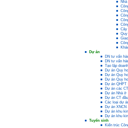
Nhà
Sinh viên 60KD3
Công
Công
Công
Trả lời:
Công
Công
Thày đã nhận được thư của
Cây
em.
Rất cám ơn về những dòng
Quy
chia sẻ, động viên.
Giao
Định hướng nghề nghiệp
Côn
cho sinh viên không chỉ liên
Khá
quan đến việc đào tạo kỹ
Dự án
năng cứng mà còn phải là kỹ
DN tư vấn hà
năng mềm, liên quan trước
DN tư vấn hàn
hết đến năng lực đổi mới
sáng tạo và khởi nghiệp.
Tạo lập doanh
Cuốn sách "Nghĩ giàu, làm
Dự án Quy ho
giàu" chỉ là một trong những
Dự án Quy h
nội dung mà thế hệ trẻ quan
Dự án Quy ho
tâm.
Dự án QHPT 
Điều lớn lao hơn là họ phải
Dự án các CT
có năng lực tự thân và năng
Dự án Nhà ở
lực tự rèn luyện để hình
thành sự nghiệp và trở thành
Dự án CT đầ
người tốt cho gia đình, cộng
Các loại dự á
đồng và xã hội, phù hợp với
Dự án XNCN 
chuẩn mực chung của loài
Dự án khu ki
người trong thế kỷ 21.
Dự án khu kin
Sinh viên là tương lai của
Tuyển sinh
thày.
Kiến trúc Côn
Thày cùng các thày cô giáo