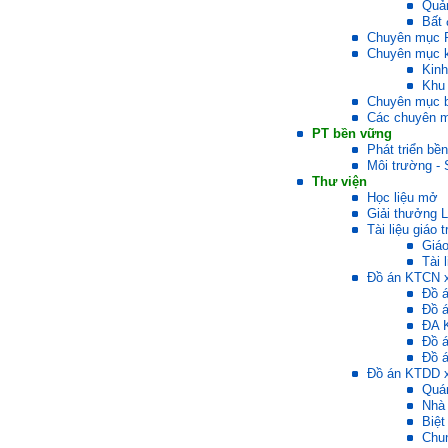
Quản
ngoại ngữ và chuyển đổi số;
Bất 
Đi học đầy đủ và lắng nghe
Chuyên mục P
bài giảng; Đọc sách và tài
Chuyên mục k
liệu bổ sung kiến thức; Chủ
Kinh
động trao đổi chuyên môn
Khu 
với giảng viên và bạn bè;
Chuyên mục b
iii) Chăm chỉ tự học tập: Lời
Các chuyên 
chê ghê gớm nhất là Kẻ lười
PT bền vững
nhác. Từ Kẻ lười nhác đến
Phát triển bề
Kẻ hèn hạ và vô dụng rất gần
Môi trường - 
nhau. Không phải lúc nào
Thư viện
cũng có người bên cạnh mà
Học liệu mở
học hỏi, mà phải có kế hoạch
Giải thưởng 
tự học, từ trong sách vở đến
Tài liệu giáo t
mạng xã hội và thực tế;
Giáo
iv) Mở ra với thế giới bên
Tài 
ngoài: Tìm người có đức, có
Đồ án KTCN x
tài mà chơi để học kiến thức
Đồ 
và sự đồng thuận; Ra với môi
Đồ 
trường tự nhiên mà hòa vào
ĐA 
trong đó. Sẵn sàng trải
Đồ 
nghiệm làm những điều tốt
Đồ á
đẹp;
Đồ án KTDD x
v) Còn 2 năm nữa mới ra
Quá
trường. Phải học để tốt
Nhà
nghiệp đại học, điểm khởi
Biệt
đầu sự nghiệp của một
Chu
người tri thức. Đây là thời