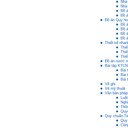
Nhà
gian đủ để em tìm lại sự cân
Nhà 
bằng cảm xúc và tận tâm
Đồ 
thay đổi chính mình.
Đồ á
Đồ án Quy ho
Nếu có vấn đề gì về việc học
Đồ 
tập có thể trao đổi với thày.
Đồ 
Thày sẵn sàng đồng hành.
Đồ 
Đồ á
Ngày 4/11/2023; Thày
Phạm
Thiết kế nhan
Đình Tuyển
Thiế
Thiế
Hỏi:
Thiế
Em kính chào thầy ạ.
Đồ án nước n
Em đang đọc lần 2 quyển
Bài tập KTCN
sách Nghĩ giàu làm giàu,
Bài 
xuất bản lần đầu năm
Bài 
1937. Quyển sách được viết
Bài 
từ 90 năm trước nhưng nó
vẫn đang phản ánh nhiều
Vẽ ghi
thực tế.
Vẽ mỹ thuật
Em đã đọc được rằng "các
Văn bản pháp 
cơ sở giáo dục cần có trách
Luật
nhiệm hơn nữa trong việc
Nghị
định hướng nghề nghiệp cho
Thô
sinh viên".
Quyế
Em nghĩ đó là việc các thầy
đang làm không ngừng.
Quy chuẩn-Ti
Em viết mail này để cảm ơn
Quy
công việc của thầy ạ.
Công
Em cảm ơn thầy đã đọc ạ.