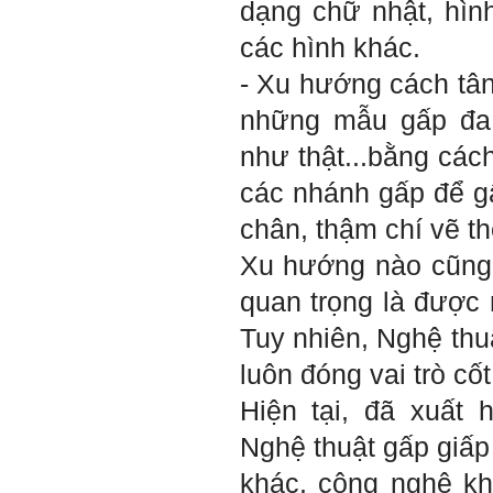
dạng chữ nhật, hình
Hỏi: E
m gửi thầy kết quả
các hình khác.
Big Five ạ.
- Xu hướng cách tâ
những mẫu gấp đa d
như thật...bằng các
các nhánh gấp để g
chân, thậm chí vẽ t
Xu hướng nào cũng 
quan trọng là được
Tuy nhiên, Nghệ thu
luôn đóng vai trò cốt 
Hiện tại, đã xuất
Trả lời: Thày đã nhận
Nghệ thuật gấp giấp 
được kết quả đánh giá Big
Five của em.
khác, công nghệ k
Sau một năm tự nhìn nhận