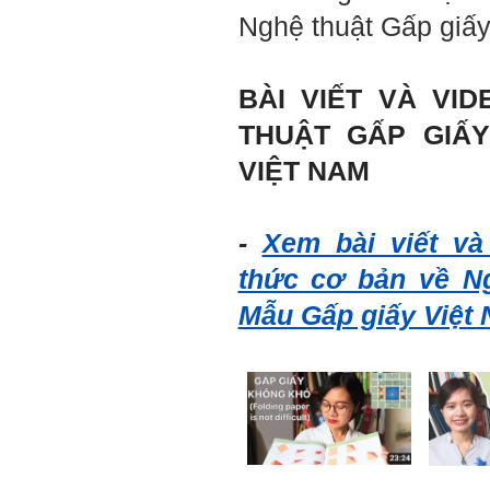
cơ bản của mỗi nhân viên.
Nghệ thuật Gấp giấy
Không đợi đến lúc ra trường,
ngay từ bây giờ em dành
quan tâm hơn cho tính cách
này. Nếu làm được như vậy,
sẽ thuận lợi hơn khi thử việc
BÀI VIẾT VÀ VID
và nhiều cơ hội hơn trong sự
nghiệp.
THUẬT GẤP GIẤ
Khi trắc nghiệm Big Five, Tận
tâm cũng là tính cách nổi trội
VIỆT NAM
của thày. Trong công việc,
thày luôn có thiện cảm với
những người Tận tâm.
Chúc em sớm trở thành con
-
Xem bài viết và 
người thật sự Tận tâm.
thức cơ bản về Ng
Ngày 24/4/2021, Thày Phạm
Đình Tuyển.
Mẫu Gấp giấy Việt 
Hỏi:
Em thưa thầy, thầy có thể
cho em hỏi làm sao mình
có thể kết nối làm quen với
những người giỏi hơn mình
ạ, em cảm ơn thầy.
Trả lời: