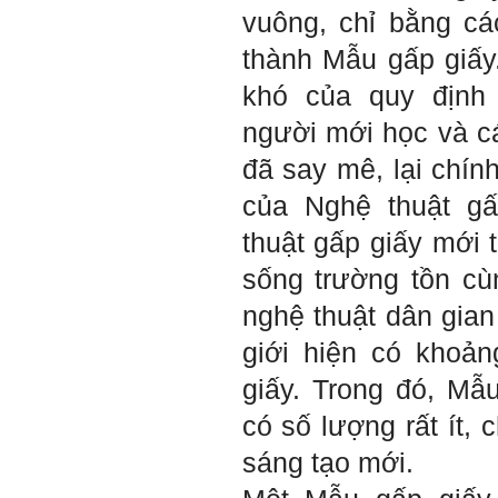
vuông, chỉ bằng c
Ngày 4/11/2023; Thày
Phạm
Đình Tuyển
thành Mẫu gấp giấy
Hỏi:
khó của quy định 
Em kính chào thầy ạ.
người mới học và c
Em đang đọc lần 2 quyển
sách Nghĩ giàu làm giàu,
xuất bản lần đầu năm
đã say mê, lại chính
1937. Quyển sách được viết
từ 90 năm trước nhưng nó
của Nghệ thuật gấ
vẫn đang phản ánh nhiều
thực tế.
thuật gấp giấy mới 
Em đã đọc được rằng "các
cơ sở giáo dục cần có trách
nhiệm hơn nữa trong việc
sống trường tồn cù
định hướng nghề nghiệp cho
sinh viên".
nghệ thuật dân gian
Em nghĩ đó là việc các thầy
đang làm không ngừng.
giới hiện có khoả
Em viết mail này để cảm ơn
công việc của thầy ạ.
Em cảm ơn thầy đã đọc ạ.
giấy. Trong đó, Mẫ
Sinh viên 60KD3
có số lượng rất ít,
Trả lời:
sáng tạo mới.
Thày đã nhận được thư của
em.