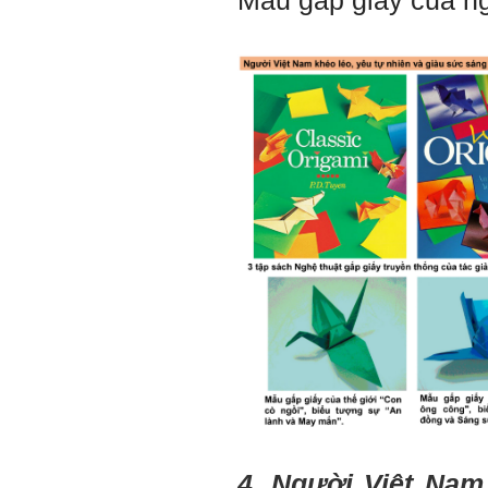
Mẫu gấp giấy của n
đánh giá tính cách cho
thày, để có thể hỗ trợ.
Gặp nhau 2 tuần/lần. Mỗi
lần gặp cần chuẩn bị sẵn
câu hỏi để có thể trao đổi
tối đa những vấn đề liên
quan đến đề tài tốt nghiệp
mà không tự trả lời được.
Địa điểm gặp: Chiều thứ tư
hàng tuần, từ 16h - 17h30
tại Văn phòng Bộ môn
KTCN.
Đồ án tốt nghiệp là một sự
kiện quan trọng của đời
người lao động trí óc.
Phải nỗ lực hết sức và
dành tất cả thời gian,
nguồn lực cho đồ án. Từ
đây mới có kết quả tốt
nhất, để trải nghiệm, hình
thành năng lực cần thiết
chuẩn bị cho việc ra
trường và làm việc với vô
số những người tài khác
trong xã hội.
4. Người Việt
Nam