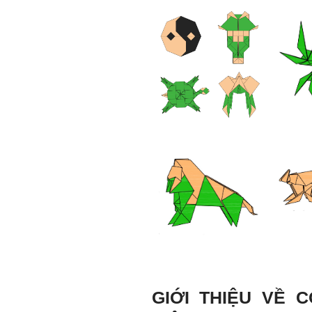
Thày đã nhận được thư
của em.
Đối với một đất nước: Hiền
tài như nguyên khí quốc
gia. Mạnh hay yếu từ đó
mà ra cả.
Đối với một cá nhân: Suốt
cả đời gắn với việc học:
Học cái gì và học thày nào.
Và sự học luôn đi cùng với
sự sang trọng và thịnh
vượng.
Những người giỏi hay
người hiền tài có thể thức
tỉnh cho ta học cái gì một
cách hiệu quả và qua đó họ
cũng trở thành thày của ta.
Người tài giỏi là người làm
những việc mang lại giá trị
gia tăng cao mà người
thường không làm được.
Người hiền tài là người
mang tài của mình ra giúp
xã hội.
Vị thế xã hội cấp độ nào thì
có người tài, người hiền tài
GIỚI THIỆU VỀ 
cấp độ đó, ví như người tài