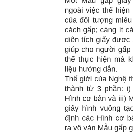
Một Mẫu gấp giấy
Rất cám ơn về những dòng
chia sẻ, động viên.
ngoài việc thể hiệ
Định hướng nghề nghiệp
cho sinh viên không chỉ liên
của đối tượng miêu 
quan đến việc đào tạo kỹ
năng cứng mà còn phải là kỹ
cách gấp; càng ít c
năng mềm, liên quan trước
hết đến năng lực đổi mới
sáng tạo và khởi nghiệp.
diện tích giấy được
Cuốn sách "Nghĩ giàu, làm
giàu" chỉ là một trong những
giúp cho người gấp 
nội dung mà thế hệ trẻ quan
tâm.
Điều lớn lao hơn là họ phải
thể thực hiện mà k
có năng lực tự thân và năng
lực tự rèn luyện để hình
liệu hướng dẫn.
thành sự nghiệp và trở thành
người tốt cho gia đình, cộng
Thế giới của Nghệ t
đồng và xã hội, phù hợp với
chuẩn mực chung của loài
người trong thế kỷ 21.
thành từ 3 phần: i)
Sinh viên là tương lai của
thày.
Hình cơ bản và iii)
Thày cùng các thày cô giáo
khác đang nỗ lực hết sức để
giấy hình vuông tạ
biến tương lai tốt đẹp đó
thành hiện thực.
Thày đang viết một cuốn
định các Hình cơ b
sách với tiêu đề: 'Nâng cao
năng lực khởi nghiệp đổi mới
ra vô vàn Mẫu gấp g
sáng tạo cho sinh viên (và
cựu sinh viên) trong lĩnh vực