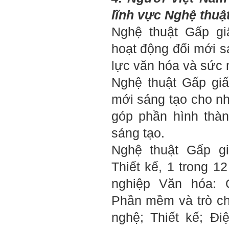
2/6/2022. Thày Phạm Đình
lĩnh vực Nghệ thuậ
Tuyển.
Nghệ thuật Gấp gi
Em chào bộ môn ạ,
Hỏi:
hoạt động đổi mới s
em là Hoàng Đức Dương
lớp 66XD8 msv-0013966
lực văn hóa và sức
đang làm bài tiểu luận về
công trình dân dụng ạ em
Nghệ thuật Gấp gi
thấy bộ môn có đăng bài
về công trình galaxy soho
mới sáng tạo cho n
ở Trung Quốc vậy em
muốn xin bộ môn cho em
bài đăng đó được không ạ,
góp phần hình thàn
em xin cảm ơn bộ môn,em
chào bộ môn ạ.
sáng tạo.
Nghệ thuật Gấp g
Trang WEB
Trả lời:
bmktcn.com được thành
Thiết kế, 1 trong 
lập với mục tiêu chính là
phục vụ sinh viên. Đương
nghiệp Văn hóa: Q
nhiên là em được đăng lại
các bài viết trên trang WEB
Phần mềm và trò chơ
này.
Chủ biên: TS. Phạm ĐÌnh
nghệ; Thiết kế; Đi
Tuyển