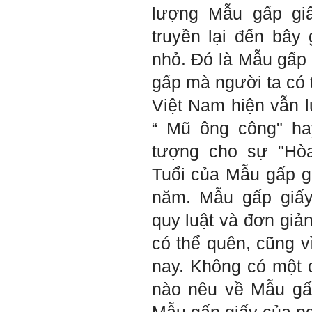
lượng Mẫu gấp gi
3) Chuản bị các quy định,
tiêu chuẩn thiết kế có liên
truyền lại đến bây 
quan đến đề tài; in thành
một bộ hồ sơ, khi đi thông
qua mang theo (hoàn thành
nhỏ. Đó là Mẫu gấp 
trong tuần thứ 2)
4) Tìm 5 ví dụ trên thế giới
gấp mà người ta có 
về các công trình tương tự
với loại hình dự kiến trong
Việt Nam hiện vẫn 
đề tài tốt nghiệp; nhận xét
và đánh giá, kết luận rút ra
“ Mũ ông công" ha
để có thể ứng dụng cho đề
tài (4 tuần phải hoàn
tượng cho sự "Hòa
thành);
5) Đọc lại các nguyên lý
Tuổi của Mẫu gấp g
thiết kế kiến trúc đã được
học (phải làm ngay và liên
năm. Mẫu gấp giấy
tục cho đến khi bảo vệ đề
tài);
quy luật và đơn giản
6) Nên tự đánh giá Ta là ai.
Đánh giá theo phần mềm
có thể quên, cũng v
Big Five- tính cách sinh
viên, để thày biết rõ hơn về
nay. Không có một 
sinh viên.
Phần mềm đánh
nào nêu về Mẫu gấp
giá:
http://talaai.com.vn/
(talaai.com.vn)
Sau đó gửi ngay kết quả