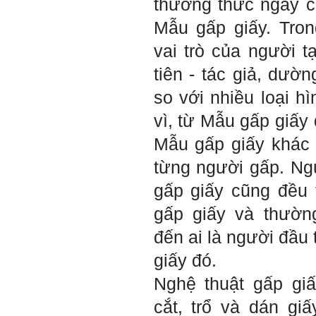
thưởng thức ngay ch
iii) Chăm chỉ tự học tập: Lời
chê ghê gớm nhất là Kẻ lười
nhác. Từ Kẻ lười nhác đến
Mẫu gấp giấy. Tron
Kẻ hèn hạ và vô dụng rất gần
nhau. Không phải lúc nào
vai trò của người 
cũng có người bên cạnh mà
học hỏi, mà phải có kế hoạch
tiên - tác giả, dườ
tự học, từ trong sách vở đến
mạng xã hội và thực tế;
so với nhiều loại h
iv) Mở ra với thế giới bên
ngoài: Tìm người có đức, có
vì, từ Mẫu gấp giấy 
tài mà chơi để học kiến thức
và sự đồng thuận; Ra với môi
Mẫu gấp giấy khác
trường tự nhiên mà hòa vào
trong đó. Sẵn sàng trải
từng người gấp. Ng
nghiệm làm những điều tốt
đẹp;
gấp giấy cũng đều
v) Còn 2 năm nữa mới ra
trường. Phải học để tốt
gấp giấy và thườn
nghiệp đại học, điểm khởi
đầu sự nghiệp của một
đến ai là người đầu
người tri thức. Đây là thời
gian đủ để em tìm lại sự cân
giấy đó.
bằng cảm xúc và tận tâm
thay đổi chính mình.
Nghệ thuật gấp gi
Nếu có vấn đề gì về việc học
cắt, trổ và dán gi
tập có thể trao đổi với thày.
Thày sẵn sàng đồng hành.