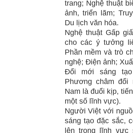
trang; Nghệ thuật bi
Hỏi:
ảnh, triển lãm; Tru
Em gửi thày bài Trắc nghiệm
tính cách – Big Five
Du lịch văn hóa.
(talaai.com.vn)
Nghệ thuật Gấp giấ
Trả lời:
cho các ý tưởng li
Thày đã nhận được biểu
tượng Big Five của em. Đây
Phần mềm và trò chơ
là Big Five rất điển hình của
sinh viên. Em còn là người
nghệ; Điện ảnh; Xuấ
mạnh về Hướng ngoại, một
tính cách rất được coi trọng
Đổi mới sáng tạo
trong Thời đại liên kết và hội
nhập.
Phương châm đổi m
Do còn trong giai đoạn là
sinh viên gắn với Học hỏi,
Nam
là đuổi kịp, tiế
Học tập là chính và chưa có
Học hành, nên tính cách Tận
một số lĩnh vực).
tâm của em còn thiếu mạnh
mẽ so với tính cách khác.
Người Việt với nguồ
Khi làm việc trong doanh
nghiệp hay tổ chức nào đó,
sáng tạo đặc sắc, c
người sử dụng lao động
đánh giá trước hết tính cách
lên trong lĩnh vự
Tận tâm và là kỹ năng mềm