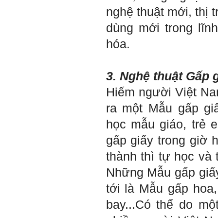
mình là ai và đã có những
nghệ thuật mới, thị 
thay đổi .
Tính cách Tận tâm và
dùng mới trong lĩ
Hướng ngoại được cải
thiện so với trước.
hóa.
Tính cách Cân bằng cảm
xúc vẫn yếu như cũ. Theo
các nghiên cứu mà thày
được biết, tính cách Cân
3. Nghệ thuật Gấp 
bằng cảm xúc là cốt lõi.
Mọi năng lực hoạt động
Hiếm người Việt Nam
chuyên môn, xã hội của
một con người đều dựa
ra một Mẫu gấp gi
vào đây mà ra cả.
Ta có mặt trên đời này đều
học mẫu giáo, trẻ 
có nguyên cớ tốt đẹp nào
đó.
Phải tự tin hơn nữa
gấp giấy trong giờ 
vào chính mình, trước hết
là từ công việc chuyên
thành thì tự học và 
môn, nay chính là đồ án tốt
nghiệp.
Những Mẫu gấp giấy
Thày sẽ hỗ trợ chuyên
môn để em có kết quả tốt
tới là Mẫu gấp hoa
nhất trong việc thực hiện
học phần Đồ án tốt nghiệp.
bay...Có thể do mộ
Ngày 10/6/2022. Thày
Phạm Đình Tuyển.