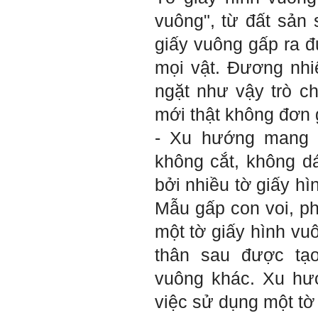
em.
vuông", từ đất sản 
Sinh viên Khóa 53KD, Khoa
giấy vuông gấp ra 
Kiến trúc Quy hoạch, ĐHXD
Hà Nội
mọi vật. Đương nhi
ngặt như vậy trò c
Trả lời:
mới thật không đơn 
Đã nhận được kết quả Big
- Xu hướng mang t
Five. Nên ghép thêm kết quả
của những sinh viên khác,
không cắt, không 
người khác để có thể so
sánh và rút ra được nhận xét
bởi nhiều tờ giấy h
ta là ai và từ đó tự sửa mình.
Kết quả cho thấy: Tính cách
Mẫu gấp con voi, ph
(hay kỹ năng mềm) thuộc loại
trung bình. Yếu về tính
một tờ giấy hình v
hướng ngoại.
Từng bước, từng bước mà cố
thân sau được tạo
gắng hơn.
vuông khác. Xu hư
Ngày 3/2/2023, thày Phạm
Đình Tuyển
việc sử dụng một tờ