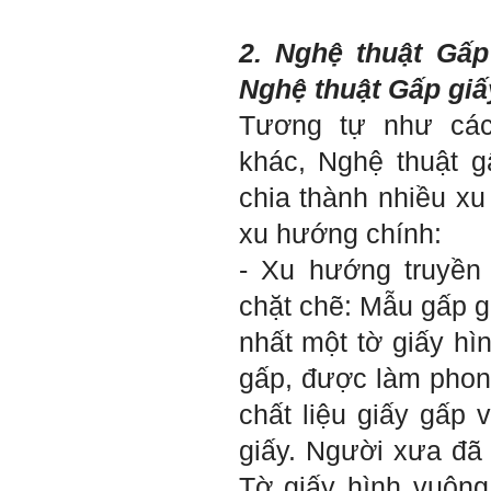
xây dựng'. Dự kiến tháng
5/2023 xuất bản.
Chúc mọi điều tốt lành.
2. Nghệ thuật Gấp
Ngày 8/3/2023; Thày Phạm
Đình Tuyển
Nghệ thuật Gấp giấ
Tương tự như các 
khác, Nghệ thuật 
Hỏi:
chia thành nhiều x
Thưa thầy, em xin gửi kết quả
bigfive mới của bản thân,
qua đây em cũng xin cảm ơn
xu hướng chính:
thầy vì thông qua bài khảo
sát bigfive và những lời thầy
- Xu hướng truyền 
nói, em đã cố gắng khắc
phục những yếu điểm của
chặt chẽ: Mẫu gấp g
bản thân và cũng như trau
dồi thêm kiến thức để khai
nhất một tờ giấy hì
phá bản thân, và thực tế đã
có những chuyển biến tích
gấp, được làm phon
cực trong cuộc sống và công
việc của em, tuy vậy bản thân
chất liệu giấy gấp
em cũng vẫn còn những
thiếu sót, những điều em
giấy. Người xưa đã 
chưa thay đổi đc, em mong
thầy thông cảm và trân thành
Tờ giấy hình vuông
cảm ơn thầy đã lắng nghe