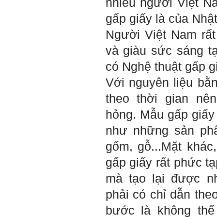
nhiều người Việt N
E chào thầy ạ! E là
Hỏi:
gấp giấy là của Nhậ
Thắng ,sinh vien nhận đồ
án tốt nghiệp nhóm thầy,
Người Việt Nam rất
nhóm mình có nhóm zalo
riêng hay thế nào để trao
và giàu sức sáng t
đổi về đồ án k ạ ? Em tìm
sđt thầy để add Zalo nhưng
có Nghệ thuật gấp g
không được ạ! Em cảm ơn
thầy.
Với nguyên liệu bằ
Trả lời: Trao đổi trực tiếp
với thày qua mail.
theo thời gian nê
Một số nội dung chính thực
hỏng. Mẫu gấp giấy 
hiện trong 4 tuần đầu tiên: :
như những sản phẩ
1) Đọc kỹ các yêu cầu về
nội dung Học phần đồ án
gốm, gỗ...Mặt khác
tốt nghiệp của Khoa và Bộ
môn KTCN; in thành một
gấp giấy rất phức tạ
bộ hồ sơ, khi đi thông qua
mang theo (hoàn thành
mà tạo lại được n
ngay trong tuần thứ 1)
2) Báo cáo về tên đề tài tốt
phải có chỉ dẫn the
nghiệp, vị trí cụ thể khu đất
dự kiến theo tỷ lệ 1/500
bước là không thể
(hoàn thành trong tuần thứ
1)