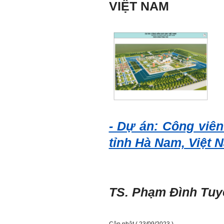
giỏi trong lớp, trong
VIỆT NAM
trường, trong ngành, trong
vùng, trong quốc gia và thế
giới.
Mỗi người thường tìm và
chơi với người giỏi phù
hợp với vị thế của họ. Khi
tiến bộ, sang một vị thế
mới cao hơn, lại tìm thày
giỏi tương xứng ở vị thế
đó mà học.
Khi đã tài giỏi trong một vị
thế, chính ta lại trở thành
người thày để dẫn dắt
những người khác chưa có
điều kiện giỏi bằng ta. Từ
- Dự án: Công viên
đây ta cũng có được phẩm
cách của người chủ và
tỉnh Hà Nam, Việt 
người lãnh đạo.
Khi đã hiểu được sự cần
thiết của việc tìm người
giỏi hay người hiền tài để
học và hành, thì tất yếu ta
sẽ tự thay đổi để tìm được
TS. Phạm Đình Tu
cách kết nối với họ.
Những hiền tài luôn mong
muốn làm những điều tốt
đẹp. Vậy hãy thể hiện cho