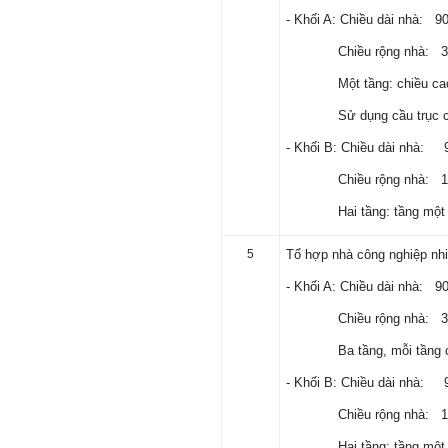
- Khối A: Chiều dài nhà:
Trả lời:
Chiều rộng nhà
Thày đã nhận được thư của
em.
Một tầng: chiều c
Rất cám ơn về những dòng
chia sẻ, động viên.
Sử dụng cầu trục có s
Định hướng nghề nghiệp
cho sinh viên không chỉ liên
quan đến việc đào tạo kỹ
- Khối B: Chiều dài 
năng cứng mà còn phải là kỹ
năng mềm, liên quan trước
Chiều rộng nhà
hết đến năng lực đổi mới
sáng tạo và khởi nghiệp.
Hai tầng: tầng một cao
Cuốn sách "Nghĩ giàu, làm
giàu" chỉ là một trong những
nội dung mà thế hệ trẻ quan
5
Tổ hợp nhà công nghiệp nhiề
tâm.
Điều lớn lao hơn là họ phải
có năng lực tự thân và năng
- Khối A: Chiều dài nhà:
lực tự rèn luyện để hình
thành sự nghiệp và trở thành
Chiều rộng nhà:
người tốt cho gia đình, cộng
đồng và xã hội, phù hợp với
Ba tầng, mỗi tần
chuẩn mực chung của loài
người trong thế kỷ 21.
- Khối B: Chiều dài nh
Sinh viên là tương lai của
thày.
Thày cùng các thày cô giáo
Chiều rộng nhà
khác đang nỗ lực hết sức để
biến tương lai tốt đẹp đó
Hai tầng: tầng một c