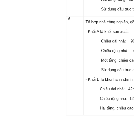
thành hiện thực.
Thày đang viết một cuốn
Sử dụng cầu trục t
sách với tiêu đề: 'Nâng cao
năng lực khởi nghiệp đổi mới
sáng tạo cho sinh viên (và
6
Tổ hợp nhà công nghiệp, gồ
cựu sinh viên) trong lĩnh vực
xây dựng'. Dự kiến tháng
5/2023 xuất bản.
- Khối A là khối sản xuất:
Chúc mọi điều tốt lành.
Ngày 8/3/2023; Thày Phạm
Chiều dài nhà:
Đình Tuyển
Chiều rộng nhà:
Một tầng, chiều cao
Hỏi:
Sử dụng cầu trục có s
Thưa thầy, em xin gửi kết quả
- Khối B là khối hành ch
bigfive mới của bản thân,
qua đây em cũng xin cảm ơn
Chiều dài nhà:
thầy vì thông qua bài khảo
sát bigfive và những lời thầy
Chiều rộng nhà:
nói, em đã cố gắng khắc
phục những yếu điểm của
Hai tầng, chiều cao m
bản thân và cũng như trau
dồi thêm kiến thức để khai
phá bản thân, và thực tế đã
có những chuyển biến tích
cực trong cuộc sống và công
việc của em, tuy vậy bản thân