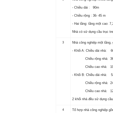
thay đổi chính mình.
- Chiều dài : 90m
Nếu có vấn đề gì về việc học
- Chiều rộng : 36- 45 m
tập có thể trao đổi với thày.
Thày sẵn sàng đồng hành.
- Hai tầng: tầng một cao: 7
Ngày 4/11/2023; Thày
Phạm
Đình Tuyển
Nhà có sử dụng cầu trục tre
Hỏi:
3
Nhà công nghiệp một tầng, 
Em kính chào thầy ạ.
Em đang đọc lần 2 quyển
- Khối A: Chiều dài nh
sách Nghĩ giàu làm giàu,
xuất bản lần đầu năm
Chiều rộng nhà:
1937. Quyển sách được viết
từ 90 năm trước nhưng nó
Chiều cao nhà: 10
vẫn đang phản ánh nhiều
thực tế.
Em đã đọc được rằng "các
- Khối B: Chiều dài nhà:
cơ sở giáo dục cần có trách
nhiệm hơn nữa trong việc
Chiều rộng nhà:
định hướng nghề nghiệp cho
sinh viên".
Chiều cao nhà: 1
Em nghĩ đó là việc các thầy
đang làm không ngừng.
Em viết mail này để cảm ơn
2 khối nhà đều sử dụng cầu
công việc của thầy ạ.
Em cảm ơn thầy đã đọc ạ.
4
Tổ hợp nhà công nghiệp gồm
Sinh viên 60KD3