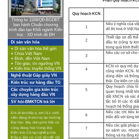
Phần Quy hoạch KCN
Công nghệ (Department of
Architecture Technology),
Khoa Kiến trúc & Quy hoạch,
Quy hoạch KCN
Truờng Đại học Xây dựng,
Thông tư 1169/QĐ-BGDĐT
được Nhà nước giao nhiệm
Nêu ý nghĩa của việ
ban hành Chuẩn chương
1
vụ đào tạo nguồn nhân lực,
đô thị hoá ở Việt N
trình đào tạo Khối ngành Kiến
tạo lập môi trường phát triển
trúc - XD trình độ ĐH
Thiết lập sơ đồ th
khoa học - công nghệ trong
2
Di sản văn hóa
đầu tư (công ty ki
lĩnh vực quy hoạch xây
trong quá trình thi
dựng, thiết kế kiến trúc,
+
Di sản văn hóa thế giới
phục vụ cho quá trình công
Nêu các cơ sở cho vi
+
Chùa Việt Nam
3
nghiệp hóa và đô thị hóa,
+
Đình, đền Việt Nam
phát triển nông nghiệp nông
+
Tôn giáo, tín ngưỡng VN
KCN có quy mô dự k
thôn và các khu kinh tế.
+
Kiến trúc truyền thống VN
4
công nhân KCN- Nh
Nghệ thuật Gấp giấy VN
dùng điện và thông 
Việt Nam là quốc gia đang
thải- Dự kiến cơ cấ
phát triển, hoạt động kinh tế
Kiến trúc sư hàng đầu TG
Hỏi:
Quy hoạch chia lô
đóng vai trò chủ đạo với 4
Các chuyên gia kiến trúc
5
quan trọng nhất kh
nhóm: i) Khai thác tài nguyên
Em cảm thấy vô hướng
xây dựng hàng đầu VN
đất XNCN và xác đị
thiên nhiên (khai mỏ, nông
quá
SV hỏi-BMKTCN trả lời
tắc bố trí các lô đấ
nghiệp); ii) Sản xuất (công
hoạch hệ thống gia
nghiệp, xây dựng), iii) Dịch
Em chào thầy ạ, em là 1 sinh
vụ, iv) Liên kết số và được
viên đang theo học tại trường
Nêu các chỉ tiêu k
6
vận hành dựa trên trên hệ
Đại học Xây dựng Hà Nội và
triển đối với từng
thống kết cấu hạ tầng đồng
cũng đang học trong lớp
Nêu các giải pháp 
bộ tương ứng, trong đó nổi
Kiến trúc Công nghiệp của
7
so sánh ưu, nhược
bật là hệ thống công nghệ
thầy ạ. Em có 1 số vấn đề nội
thông và hạ tầng kỹ 
thông tin. Các hoạt động kinh
tâm rất mong muốn được