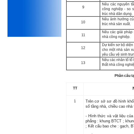
Nêu các nguyên tắc
iii) Mất niềm tin vào chính
9
công nghiệp - so s
mình, nản chí và dẫn đến lo
trúc nhà dân dụng.
sợ cho tương lai.
Phải thấy đó là điều không
Nêu ảnh hưởng của 
10
tốt đẹp do chính em gây ra,
trúc nhà sản xuất.
để có trách nhiệm mà sửa
Nêu các giải pháp 
mình.
11
nhà công nghiệp.
Được gia đình hỗ trợ, có sức
khỏe và năng lực để học đến
Dự kiến sơ bộ diện 
năm thứ 3, là may mắn lắm,
12
cho một nhà sản x
khi so sánh với rất nhiều
yêu cầu vệ sinh tru
thanh niên người Việt khác.
Nêu các nhân tố tổ 
13
thất nhà công nghiệ
Một số việc phải làm ngay:
i) Thay đổi ngay nhận thức
Phần cấu t
cũ: Ta phải trở thành người
tài với cả kỹ năng cứng và
mềm phù hợp để cạnh tranh
TT
và hợp tác, không chỉ trong
kiến trúc mà cả lĩnh vực liên
quan khác mà xã hội đang
1
Trên cơ sở sơ đồ hình khối
cần và tạo ra giá trị gia tăng;
số tầng nhà, chiều cao nhà 
ii) Sử dụng thời gian hợp lý:
Một ngày ngủ đủ 6- 7 tiếng
- Hình thức và vật liệu củ
để tái tạo sức lao động. Thời
phẳng : khung BTCT ; khung
gian còn lại dành cho: Học
; Kết cấu bao che : gạch, B
ngoại ngữ và chuyển đổi số;
Đi học đầy đủ và lắng nghe