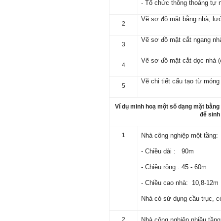
- Tổ chức thông thoáng tự 
bài giảng; Đọc sách và tài
liệu bổ sung kiến thức; Chủ
Vẽ sơ đồ mặt bằng nhà, lưới
động trao đổi chuyên môn
2
với giảng viên và bạn bè;
iii) Chăm chỉ tự học tập: Lời
Vẽ sơ đồ mặt cắt ngang nhà 
3
chê ghê gớm nhất là Kẻ lười
nhác. Từ Kẻ lười nhác đến
Vẽ sơ đồ mặt cắt dọc nhà (c
Kẻ hèn hạ và vô dụng rất gần
4
nhau. Không phải lúc nào
cũng có người bên cạnh mà
Vẽ chi tiết cấu tạo từ móng
5
học hỏi, mà phải có kế hoạch
tự học, từ trong sách vở đến
mạng xã hội và thực tế;
Ví dụ minh hoạ một số dạng mặt bằng 
iv) Mở ra với thế giới bên
để sinh
ngoài: Tìm người có đức, có
tài mà chơi để học kiến thức
và sự đồng thuận; Ra với môi
1
Nhà công nghiệp một tầng:
trường tự nhiên mà hòa vào
trong đó. Sẵn sàng trải
- Chiều dài : 90m
nghiệm làm những điều tốt
đẹp;
- Chiều rộng : 45 - 60m
v) Còn 2 năm nữa mới ra
trường. Phải học để tốt
- Chiều cao nhà: 10,8-12m
nghiệp đại học, điểm khởi
đầu sự nghiệp của một
Nhà có sử dụng cầu trục, c
người tri thức. Đây là thời
gian đủ để em tìm lại sự cân
2
Nhà công nghiệp nhiều tầng
bằng cảm xúc và tận tâm