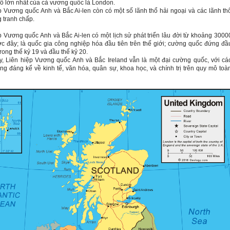
ố lớn nhất của cả vương quốc là London.
p Vương quốc Anh và Bắc Ai-len còn có một số lãnh thổ hải ngoại và các lãnh th
 tranh chấp.
p Vương quốc Anh và Bắc Ai-len có một lịch sử phát triển lâu đời từ khoảng 3000
c đây; là quốc gia công nghiệp hóa đầu tiên trên thế giới; cường quốc đứng đầ
trong thế kỷ 19 và đầu thế kỷ 20.
, Liên hiệp Vương quốc Anh và Bắc Ireland vẫn là một đại cường quốc, với cá
g đáng kể về kinh tế, văn hóa, quân sự, khoa học, và chính trị trên quy mô toà