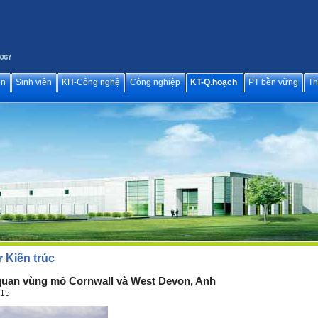
ên
Sinh viên
KH-Công nghệ
Công nghiệp
KT-Q.hoạch
PT bền vững
Th
 Kiến trúc
uan vùng mỏ Cornwall và West Devon, Anh
015