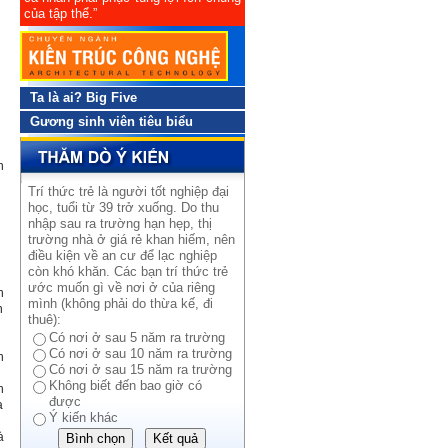
của tập thể.”
Ta là ai? Big Five
Gương sinh viên tiêu biểu
n
Trí thức trẻ là người tốt nghiệp đại
học, tuổi từ 39 trở xuống. Do thu
nhập sau ra trường hạn hẹp, thị
trường nhà ở giá rẻ khan hiếm, nên
điều kiện về an cư để lạc nghiệp
còn khó khăn. Các bạn trí thức trẻ
ước muốn gì về nơi ở của riêng
n
mình (không phải do thừa kế, đi
n
thuê):
Có nơi ở sau 5 năm ra trường
Có nơi ở sau 10 năm ra trường
n
Có nơi ở sau 15 năm ra trường
Không biết đến bao giờ có
h
được
a
Ý kiến khác
à