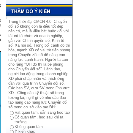
ổ
0
Trong thời đại CMCN 4.0, Chuyển
u
đổi số không còn là điều tốt đẹp
nên có, mà là điều bắt buộc đối với
c
tất cả tổ chức và doanh nghiệp,
n
gắn với Chính quyền số, Kinh tế
số, Xã hội số. Trong bối cảnh đô thị
hóa, ngành XD có vai trò tiên phong
trong Chuyển đổi số đế nâng cao
năng lực cạnh tranh. Người ta còn
cho rằng "QH đô thị là bệ phóng
cho Chuyển đổi số". Lãnh đạo,
người lao động trong doanh nghiệp
XD phải chấp nhận và thích ứng
dần với quá trình Chuyển đổi số.
Các bạn SV, cựu SV trong lĩnh vực
XD - Công dân kỹ thuật số trong
tương lai, nghĩ gì về nhu cầu đào
tạo nâng cao năng lực Chuyển đổi
số trong cơ sở đào tạo ĐH:
Rất quan tâm, sẵn sàng học tập
Có quan tâm, học sau khi ra
trường
Không quan tâm
Ý kiến khác