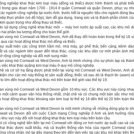
ng nghiệp khai thác kim loại màu (đồng và thiếc) được hình thành và phát triể
 trong giai đoạn năm 1700 - 1914 ở quận Cornwall và quận
Devon,
phục vụ nh
các ngành công nghiệp tại nước Anh, trước hết là nguyên liệu cho ngành đóng tàu
iệp thực phẩm (vỏ đồ hộp), làm đồ gia dụng, trang sức và
là thành phần chính củ
kim quan trọng như đồng thau và thiếc.
do sử dụng công nghệ khai thác mới
– máy hơi nước áp suất cao, các khu mỏ đ
p
hai phần ba lượng đồng cho toàn thế giới.
an vùng mỏ Cornwall và
West
Devon, Anh đã thay đổi hoàn toàn trong thế kỷ 18 v
 qua các hoạt động khai thác mỏ đồng và thiếc.
 sự xuất hiện các công trình hầm mỏ, nhà máy, gò phế thải, bến cảng, kênh đào
t và các ngành liên quan đến khai thác, cùng các khu dân cư mới phản ánh mộ
mở rộng công nghiệp và đổi mới sung mãn.
an vùng mỏ Cornwall và
West Devon
, Anh là minh chứng cho sự phức tạp và thàn
 việc khai thác quặng kim loại màu ở quy mô công nghiệp.
ệ và cơ sở hạ tầng được phát triển tại vùng mỏ Cornwall và
West Devon
, Anh đ
 kiện cho các mỏ này thống trị sản xuất đồng, thiếc và sau đó là thạch tín (asen) v
to lớn đến hoạt động khai thác mỏ trên toàn thế giới vào thế kỷ 19.
an vùng mỏ Cornwall và
West Devon gồm 10
khu vực. Các khu vực này cùng nha
h một cảnh quan văn hóa thống nhất, chặt chẽ và có chung một bản sắc như mộ
 hoạt động khai thác khoáng sản kim loại từ thế kỷ 18 đến thế kỷ 20 trên toàn th
an vùng mỏ Cornwall và
West Devon là một minh chứng về
những đóng góp to lớ
nwall và
Devon
đối với cuộc Cách mạng Công nghiệp ở Anh và ảnh hưởng rộn
 khu vực này đối với hoạt động khai thác kim loại màu trên toàn cầu.
ỉ có công nghệ tiên tiến tại mỏ Cornwall với động cơ hơi nước áp suất cao và cá
 khai thác được xuất khẩu, mà cả truyền thống văn hóa của người Cornwal cũn
ng công nhân mỏ tại đây mang theo khi đến làm việc tại các khu mỏ khác trên th