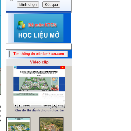
Video clip
m
Khu đô thị dành cho trí thức trẻ
y
n
ơ