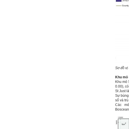
Định hướng nghề nghiệp
cho sinh viên không chỉ liên
quan đến việc đào tạo kỹ
năng cứng mà còn phải là kỹ
năng mềm, liên quan trước
hết đến năng lực đổi mới
sáng tạo và khởi nghiệp.
Cuốn sách "Nghĩ giàu, làm
giàu" chỉ là một trong những
nội dung mà thế hệ trẻ quan
tâm.
Điều lớn lao hơn là họ phải
có năng lực tự thân và năng
lực tự rèn luyện để hình
thành sự nghiệp và trở thành
người tốt cho gia đình, cộng
đồng và xã hội, phù hợp với
Sơ đồ vị 
chuẩn mực chung của loài
người trong thế kỷ 21.
Sinh viên là tương lai của
Khu mỏ
thày.
Khu mỏ
Thày cùng các thày cô giáo
0.00), có
khác đang nỗ lực hết sức để
St Just
là
biến tương lai tốt đẹp đó
Sự bùng 
thành hiện thực.
số và trù
Thày đang viết một cuốn
Các mỏ
sách với tiêu đề: 'Nâng cao
năng lực khởi nghiệp đổi mới
Boscean
sáng tạo cho sinh viên (và
cựu sinh viên) trong lĩnh vực
xây dựng'. Dự kiến tháng
5/2023 xuất bản.