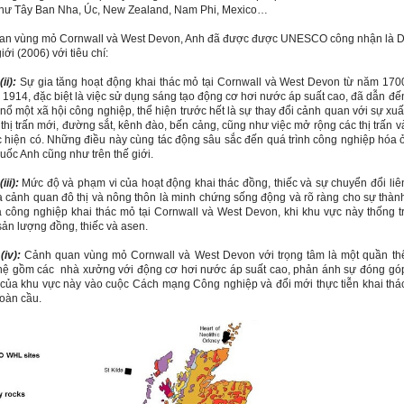
 như Tây Ban Nha, Úc, New Zealand, Nam Phi, Mexico…
an vùng mỏ Cornwall và
West Devon
, Anh
đã được được UNESCO công nhận là D
iới (2006) với tiêu chí:
ii):
Sự gia tăng hoạt động khai thác mỏ tại Cornwall và
West Devon
từ năm 170
1914, đặc biệt là việc sử dụng sáng tạo động cơ hơi nước áp suất cao
,
đã dẫn đế
nổ một xã hội công nghiệp, thể hiện trước hết là sự thay đổi cảnh quan với sự xuấ
 thị trấn mới, đường sắt, kênh đào, bến cảng, cũng như việc mở rộng các thị trấn v
 hiện có. Những điều này cùng tác động sâu sắc đến quá trình công nghiệp hóa 
ốc Anh cũng như trên thế giới.
iii):
Mức độ và phạm vi của hoạt động khai thác đồng, thiếc và sự chuyển đổi liê
 cảnh quan đô thị và nông thôn là minh chứng sống động và rõ ràng cho sự thàn
 công nghiệp khai thác mỏ tại Cornwall và
West Devon
, khi khu vực này thống tr
 sản lượng đồng, thiếc và asen.
(iv):
Cảnh quan vùng mỏ Cornwall và
West Devon
với trọng tâm là một quần th
hệ gồm các
nhà xưởng với động cơ hơi nước áp suất cao, phản ánh sự đóng gó
của khu vực này vào cuộc Cách mạng Công nghiệp và đổi mới thực tiễn khai thá
toàn cầu.