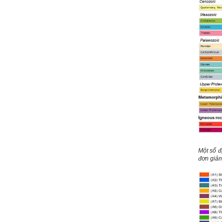
Đình Tuyển
Hỏi:
Em kính chào thầy ạ.
Em đang đọc lần 2 quyển
sách Nghĩ giàu làm giàu,
xuất bản lần đầu năm
1937. Quyển sách được viết
từ 90 năm trước nhưng nó
vẫn đang phản ánh nhiều
thực tế.
Em đã đọc được rằng "các
cơ sở giáo dục cần có trách
nhiệm hơn nữa trong việc
định hướng nghề nghiệp cho
sinh viên".
Em nghĩ đó là việc các thầy
đang làm không ngừng.
Em viết mail này để cảm ơn
công việc của thầy ạ.
Em cảm ơn thầy đã đọc ạ.
Một số đ
Sinh viên 60KD3
đơn giản;
Trả lời:
Thày đã nhận được thư của
em.
Rất cám ơn về những dòng
chia sẻ, động viên.