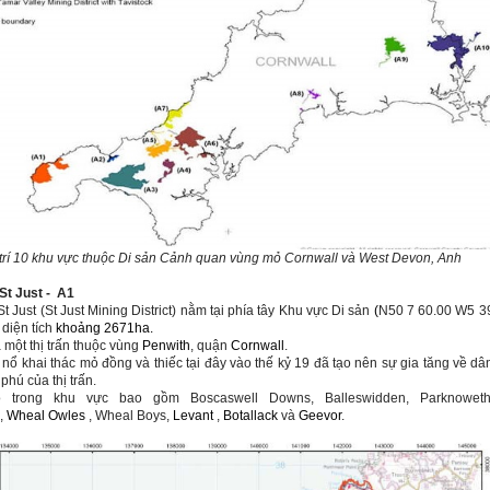
trí 10 khu vực thuộc Di sản
Cảnh quan vùng mỏ Cornwall và
West Devon
, Anh
St Just
-
A1
St Just
(
St Just
Mining District) nằm tại phía tây Khu vực Di sản
(
N50 7 60.00 W5 3
 diện tích
khoảng 2671ha.
 một thị trấn thuộc vùng
Penwith
, quận
Cornwall
.
nổ khai thác mỏ đồng và thiếc tại đây vào thế kỷ 19 đã tạo nên sự gia tăng về dâ
 phú của thị trấn.
 trong khu vực bao gồm Boscaswell Downs, Balleswidden, Parknoweth
,
Wheal Owles
, Wheal Boys,
Levant
,
Botallack
và
Geevor
.