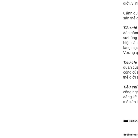
Kẻ hèn hạ và vô dụng rất gần
giới, ví
nhau. Không phải lúc nào
cũng có người bên cạnh mà
Cảnh qu
học hỏi, mà phải có kế hoạch
sản thế g
tự học, từ trong sách vở đến
mạng xã hội và thực tế;
Tiêu chí (
iv) Mở ra với thế giới bên
đến năm 
ngoài: Tìm người có đức, có
sự bùng 
tài mà chơi để học kiến thức
hiện các
và sự đồng thuận; Ra với môi
làng mạc
trường tự nhiên mà hòa vào
Vương qu
trong đó. Sẵn sàng trải
nghiệm làm những điều tốt
Tiêu chí (
đẹp;
quan của
v) Còn 2 năm nữa mới ra
công của
trường. Phải học để tốt
thế giới
nghiệp đại học, điểm khởi
đầu sự nghiệp của một
Tiêu chí 
người tri thức. Đây là thời
công ng
gian đủ để em tìm lại sự cân
đáng kể 
bằng cảm xúc và tận tâm
mỏ trên 
thay đổi chính mình.
Nếu có vấn đề gì về việc học
tập có thể trao đổi với thày.
Thày sẵn sàng đồng hành.
Ngày 4/11/2023; Thày
Phạm