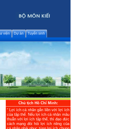
ư viện
Dự án
Tuyển sinh
Chủ tịch Hồ Chí Minh:
“ Lợi ích cá nhân gắn liền với lợi ích
của tập thể. Nếu lợi ích cá nhân mâu
thuẫn với lợi ích tập thể, thì đạo đức
cách mạng đòi hỏi lợi ích riêng của
cá nhân phải phục tùng lợi ích chung