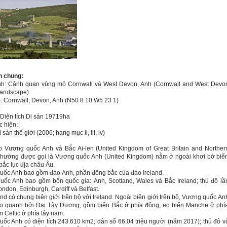
n chung:
ình: Cảnh quan vùng mỏ Cornwall và
West Devon
, Anh (
Cornwall and West Devo
Landscape)
: Cornwall, Devon, Anh (N50 8 10 W5 23 1)
:
Diện tích
Di sản 19719ha
 hiện:
i sản thế giới (2006; hạng mục ii, iii, iv)
p Vương quốc Anh và Bắc Ai-len (United Kingdom of Great Britain and Norther
 thường được gọi là Vương quốc Anh (United Kingdom) nằm ở ngoài khơi bờ biể
 bắc lục địa châu Âu.
ốc Anh bao gồm đảo Anh, phần đông bắc của đảo Ireland.
ốc Anh bao gồm bốn quốc gia: Anh, Scotland, Wales và Bắc Ireland; thủ đô lầ
London,
Edinburgh, Cardiff và Belfast.
and có chung biên giới trên bộ với Ireland. Ngoài biên giới trên bộ, Vương quốc An
o quanh bởi Đại Tây Dương, gồm biển Bắc ở phía đông, eo biển Manche ở phí
n Celtic ở phía tây nam.
ốc Anh có diện tích 243.610 km2; dân số 66,04 triệu người (năm 2017); thủ đô v