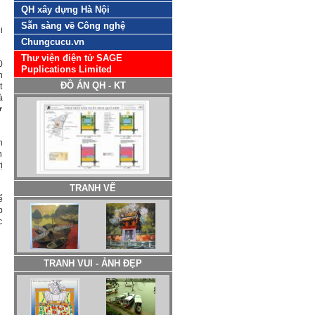
QH xây dựng Hà Nội
Sẵn sàng về Công nghệ
i
Chungcucu.vn
Thư viện điện tử SAGE
0
Puplications Limited
n
ĐỒ ÁN QH - KT
t
à
ở
n
h
ị
TRANH VẼ
ể
p
c
TRANH VUI - ẢNH ĐẸP