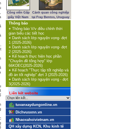
n
u
,
Công viên Gấp
Cảnh quan công nghiệp
a
giấy Việt Nam
tại Fray Bentos, Uruguay
Thông báo
ã
+
Thông báo V/v điều chỉnh thời
gian biểu các tiết học
à
+
Danh sách lớp nguyện vọng- đợt
1 (2025-2026)
,
+
Danh sách lớp nguyện vọng- đợt
t
2 (2025-2026)
+
Kế hoạch thực hiện học phần
h
"Chuyên đề tổng hợp" lớp
66KDEC(2025-2026)
ã
+
Kế hoạch "Thực tập tốt nghiệp và
à
đồ án tốt nghiệp" đợt 3 (2025-2026)
+
Danh sách lớp nguyện vọng - đợt
3(2025-2026)
u
t
Liên kết website
ế
n
tuvanxaydungonline.vn
g
Dichvusxnn.vn
c
Nhaoxahoivietnam.vn
g
QH xây dựng KCN, Khu kinh tế
ế