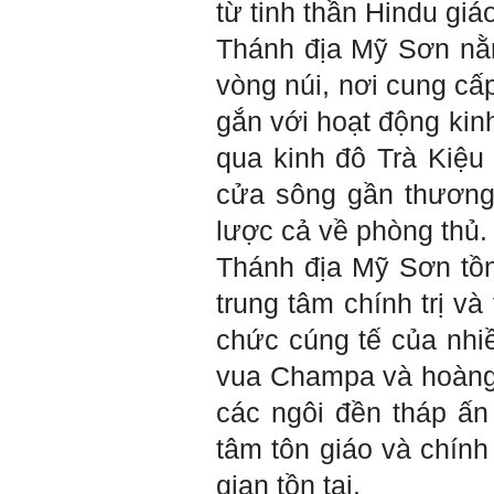
từ tinh thần Hindu giá
biệt với em là nhân tố thứ
ba.
Thánh địa Mỹ Sơn nằm
Nếu một người chỉ chăm
chăm làm một việc; việc đó
vòng núi, nơi cung cấ
thất bại có nghĩa là mất tất
cả.
gắn với hoạt động kinh 
Nếu một người làm ba việc;
một việc thành công, hai việc
qua kinh đô Trà Kiệu
thất bại, điều đó cũng chấp
nhận được.
cửa sông gần thương 
Nếu một người làm năm việc;
ba việc thành công, hai việc
lược cả về phòng thủ.
thất bại, điều đó được coi
như đã thành công.
Thánh địa Mỹ Sơn tồn 
Đã đi học được đến bậc đại
trung tâm chính trị và
học, chắc chắn em có cơ hội
hơn rất nhiều người không
chức cúng tế của nhi
có điều kiện đi học ngoài xã
hội kia (thậm chí nhiều người
vua Champa và hoàng t
còn khuyết tật).
Hãy học và rèn luyện trở
các ngôi đền tháp ấn 
thành người đa năng, nghĩa
là tập làm nhiều việc một lúc
tâm tôn giáo và chính 
(ưu tiên là việc theo chuyên
môn giỏi nhất của mình, tiếp
gian tồn tại.
đến là việc mà xã hội đang