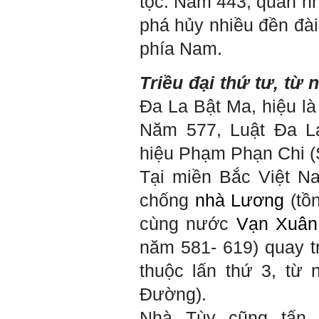
tộc. Năm 443, quân nh
phá hủy nhiều đền đà
phía Nam.
Triều đại thứ tư, từ
Đa La Bật Ma, hiệu là
Năm 577, Luật Đa La
Trả lời: Thày đã nhận
hiệu Phạm Phạn Chi 
được kết quả đánh giá Big
Five của em.
Tại miền Bắc Việt 
Sau một năm tự nhìn nhận
mình là ai và đã có những
chống
nhà Lương
(tồn
thay đổi .
Tính cách Tận tâm và
cùng nước
Vạn Xuân
Hướng ngoại được cải
thiện so với trước.
năm 581- 619) quay t
Tính cách Cân bằng cảm
xúc vẫn yếu như cũ. Theo
thuộc lấn thứ 3, từ
các nghiên cứu mà thày
được biết, tính cách Cân
Đường).
bằng cảm xúc là cốt lõi.
Mọi năng lực hoạt động
Nhà Tùy cũng tấn 
chuyên môn, xã hội của