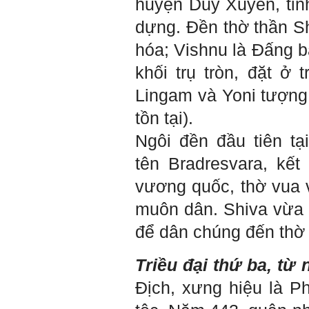
huyện Duy Xuyên, tỉn
Five. Nên ghép thêm kết quả
của những sinh viên khác,
dựng. Đền thờ thần Sh
người khác để có thể so
sánh và rút ra được nhận xét
hóa; Vishnu là Đấng bả
ta là ai và từ đó tự sửa mình.
Kết quả cho thấy: Tính cách
khối trụ tròn, đặt ở 
(hay kỹ năng mềm) thuộc loại
trung bình. Yếu về tính
Lingam và Yoni tượng
hướng ngoại.
Từng bước, từng bước mà cố
tồn tại).
gắng hơn.
Ngày 3/2/2023, thày Phạm
Ngôi đền đầu tiên t
Đình Tuyển
tên Bradresvara, kế
vương quốc, thờ vua v
Hỏi: E
m gửi thầy kết quả
Big Five ạ.
muôn dân. Shiva vừa l
để dân chúng đến thờ 
Triều đại thứ ba, từ
Địch, xưng hiệu là P