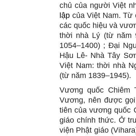
vượng.
chủ của người Việt n
Những người giỏi hay
người hiền tài có thể thức
lập
của Việt Nam. Từ đ
tỉnh cho ta học cái gì một
cách hiệu quả và qua đó họ
các quốc hiệu và vương
cũng trở thành thày của ta.
Người tài giỏi là người làm
thời nhà Lý (từ năm 
những việc mang lại giá trị
gia tăng cao mà người
1054–1400) ; Đại Ngu
thường không làm được.
Người hiền tài là người
Hậu Lê- Nhà Tây Sơn
mang tài của mình ra giúp
xã hội.
Vị thế xã hội cấp độ nào thì
Việt Nam: thời nhà 
có người tài, người hiền tài
cấp độ đó, ví như người tài
(từ năm 1839–1945).
giỏi trong lớp, trong
trường, trong ngành, trong
vùng, trong quốc gia và thế
Vương quốc Chiêm Th
giới.
Mỗi người thường tìm và
Vương, nên được gọi l
chơi với người giỏi phù
hợp với vị thế của họ. Khi
tiên của vương quốc 
tiến bộ, sang một vị thế
mới cao hơn, lại tìm thày
giáo chính thức. Ở tr
giỏi tương xứng ở vị thế
đó mà học.
viện Phật giáo (Vihar
Khi đã tài giỏi trong một vị