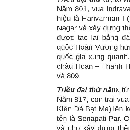
muốn xin bộ môn cho em
Năm 801, vua Indravar
bài đăng đó được không ạ,
em xin cảm ơn bộ môn,em
hiệu là Harivarman I 
chào bộ môn ạ.
Nagar và xây dựng th
Trang WEB
Trả lời:
bmktcn.com được thành
được tạc lại bằng đ
lập với mục tiêu chính là
phục vụ sinh viên. Đương
quốc Hoàn Vương hưng 
nhiên là em được đăng lại
các bài viết trên trang WEB
quốc gia xung quanh,
này.
Chủ biên: TS. Phạm ĐÌnh
châu Hoan – Thanh H
Tuyển
và 809.
Hỏi:
Em gửi thày bài Trắc nghiệm
Triều đại thứ năm
, t
tính cách – Big Five
(talaai.com.vn)
Năm 817, con trai vua 
Kiên Đà Bạt Ma) lên k
Trả lời:
Thày đã nhận được biểu
tên là Senapati Par. 
tượng Big Five của em. Đây
là Big Five rất điển hình của
và
cho xây dựng thê
sinh viên. Em còn là người