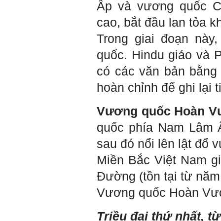
Ấp và vương quốc Ch
Một số nội dung chính thực
cao, bắt đầu lan tỏa
hiện trong 4 tuần đầu tiên: :
Trong giai đoạn này
1) Đọc kỹ các yêu cầu về
nội dung Học phần đồ án
quốc. Hindu giáo và 
tốt nghiệp của Khoa và Bộ
môn KTCN; in thành một
có các văn bản bằng
bộ hồ sơ, khi đi thông qua
mang theo (hoàn thành
hoàn chỉnh để ghi lại
ngay trong tuần thứ 1)
2) Báo cáo về tên đề tài tốt
nghiệp, vị trí cụ thể khu đất
Vương quốc Hoàn V
dự kiến theo tỷ lệ 1/500
(hoàn thành trong tuần thứ
1)
quốc phía Nam Lâm Ấ
3) Chuản bị các quy định,
tiêu chuẩn thiết kế có liên
sau đó nổi lên lật đổ 
quan đến đề tài; in thành
một bộ hồ sơ, khi đi thông
Miền Bắc Việt Nam gi
qua mang theo (hoàn thành
trong tuần thứ 2)
Đường (tồn tại từ năm
4) Tìm 5 ví dụ trên thế giới
về các công trình tương tự
Vương quốc Hoàn Vương
với loại hình dự kiến trong
đề tài tốt nghiệp; nhận xét
và đánh giá, kết luận rút ra
Triều đại thứ nhất, t
để có thể ứng dụng cho đề