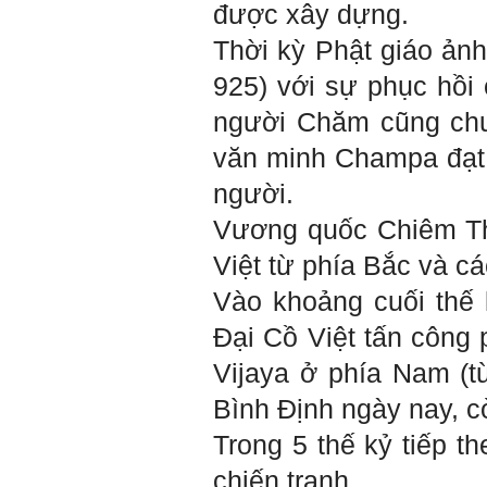
thế, chính ta lại trở thành
được xây dựng.
người thày để dẫn dắt
những người khác chưa có
Thời kỳ Phật giáo ản
điều kiện giỏi bằng ta. Từ
đây ta cũng có được phẩm
925) với sự phục hồi
cách của người chủ và
người lãnh đạo.
người Chăm cũng chu
Khi đã hiểu được sự cần
thiết của việc tìm người
văn minh Champa đạt 
giỏi hay người hiền tài để
học và hành, thì tất yếu ta
người.
sẽ tự thay đổi để tìm được
cách kết nối với họ.
Vương quốc Chiêm Th
Những hiền tài luôn mong
muốn làm những điều tốt
Việt từ phía Bắc và c
đẹp. Vậy hãy thể hiện cho
họ thấy tính cách của ta
Vào khoảng cuối thế 
cũng luôn mạnh mẽ hướng
về điều đó.
Đại Cồ Việt tấn công
Là sinh viên, trước hết hãy
tìm thày hay người giỏi
trong lớp, khoa, trường;
Vijaya ở phía Nam (t
trong gia đình và dòng họ
để học.
Bình Định ngày nay, c
Thày chúc em sớm thành
công.
Trong 5 thế kỷ tiếp t
Ngày 19/4/2021. Thày
chiến tranh.