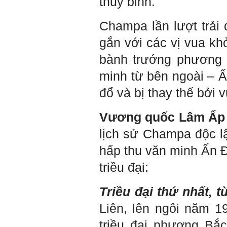
thủy binh.
thực tế.
Em đã đọc được rằng "các
cơ sở giáo dục cần có trách
Champa lần lượt trải 
nhiệm hơn nữa trong việc
định hướng nghề nghiệp cho
sinh viên".
gắn với các vị vua k
Em nghĩ đó là việc các thầy
đang làm không ngừng.
bành trướng phương 
Em viết mail này để cảm ơn
công việc của thầy ạ.
minh từ bên ngoài – Ấ
Em cảm ơn thầy đã đọc ạ.
Sinh viên 60KD3
đổ và bị thay thế bởi 
Trả lời:
Vương quốc Lâm Ấp
Thày đã nhận được thư của
em.
lịch sử Champa độc lậ
Rất cám ơn về những dòng
chia sẻ, động viên.
hấp thu văn minh Ấn Đ
Định hướng nghề nghiệp
cho sinh viên không chỉ liên
quan đến việc đào tạo kỹ
triều đại:
năng cứng mà còn phải là kỹ
năng mềm, liên quan trước
hết đến năng lực đổi mới
Triều đại thứ nhất, 
sáng tạo và khởi nghiệp.
Cuốn sách "Nghĩ giàu, làm
giàu" chỉ là một trong những
Liên, lên ngôi năm 19
nội dung mà thế hệ trẻ quan
tâm.
triều đại phương Bắ
Điều lớn lao hơn là họ phải