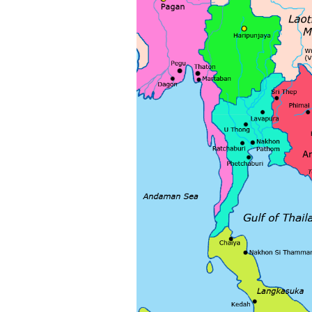
của việc "Cùng nghĩ,Cùng
làm".Từ đó mới mong công
việc đạt được hiệu quả cao
nhất.
23/4/2019. Thày Phạm Đình
Tuyển
Hỏi:
Em chào thầy, các câu trả lời
của thầy khiến em thấy rất
hữu ích. Em muốn hỏi thầy
khi thầy gặp những bế tắc
hay thất bại trong cuộc sống
thầy đã tự khắc phục như thế
nào, có khi nào thầy cảm
thấy mệt mỏi với công việc
của mình không. Hiện tại có
những lúc em cảm thấy kém
cỏi so với người khác, xin
thầy cho em lời khuyên được
không ạ?
Em cảm ơn thầy rất nhiều.
Trả lời:
Thày đã nhận được thư của