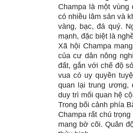
trường tự nhiên mà hòa vào
Champa là một
vùng 
trong đó. Sẵn sàng trải
nghiệm làm những điều tốt
có nhiều lâm sản và k
đẹp;
v) Còn 2 năm nữa mới ra
vàng, bạc, đá quý. Ng
trường. Phải học để tốt
nghiệp đại học, điểm khởi
mạnh, đặc biệt là ngh
đầu sự nghiệp của một
người tri thức. Đây là thời
Xã hội Champa mang 
gian đủ để em tìm lại sự cân
bằng cảm xúc và tận tâm
của cư dân nông nghi
thay đổi chính mình.
đất, gắn với chế độ s
Nếu có vấn đề gì về việc học
tập có thể trao đổi với thày.
vua có uy quyền tuyệt
Thày sẵn sàng đồng hành.
quan lại trung ương,
Ngày 4/11/2023; Thày
Phạm
Đình Tuyển
duy trì mối quan hệ cộ
Hỏi:
Trong bối cảnh phía B
Em kính chào thầy ạ.
Em đang đọc lần 2 quyển
Champa rất chú trọng
sách Nghĩ giàu làm giàu,
xuất bản lần đầu năm
mang bờ cõi. Quân độ
1937. Quyển sách được viết
từ 90 năm trước nhưng nó
vẫn đang phản ánh nhiều