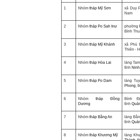
1
Nhóm
tháp Mỹ Sơn
xã Duy 
Nam
2
Nhóm
tháp Po Sah Inư
phường 
Bình Th
3
Nhóm
tháp Mỹ Khánh
xã Phú 
Thiên - 
4
Nhóm
tháp Hòa Lai
làng Tam
tỉnh
Ninh
5
Nhóm
tháp Po Dam
làng Tu
Phong
, 
6
Nhóm
tháp Đồng
Bình Đ
Dương
tỉnh
Quả
7
Nhóm
tháp Bằng An
làng Bằn
tỉnh
Quả
8
Nhóm
tháp Khương Mỹ
làng Kh