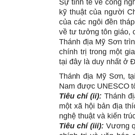
Sự tinh tế về công ng
Chúc em trở thành con người
kỹ thuật của người C
đa năng và thành công.
của các ngôi đền tháp
Ngày 4/12/2018. Thày Phạm
Đình Tuyển
về tư tưởng tôn giáo, 
Thánh địa Mỹ Sơn trìn
chính trị trong một g
tại đây là duy nhất ở
Thánh địa Mỹ Sơn, tạ
Nam
được UNESCO tôn 
Tiêu chí (ii):
Thánh địa
một xã hội bản địa th
nghệ thuật và kiến trú
Tiêu chí (iii):
Vương qu