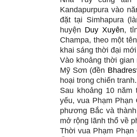
một con người đều dựa
Kandapurpura vào nă
vào đây mà ra cả.
Ta có mặt trên đời này đều
đặt tại Simhapura (l
có nguyên cớ tốt đẹp nào
đó.
Phải tự tin hơn nữa
huyện
Duy Xuyên
, t
vào chính mình, trước hết
là từ công việc chuyên
môn, nay chính là đồ án tốt
Champa, theo một tên
nghiệp.
Thày sẽ hỗ trợ chuyên
khai sáng thời đại mới
môn để em có kết quả tốt
nhất trong việc thực hiện
Vào khoảng thời gian 
học phần Đồ án tốt nghiệp.
Ngày 10/6/2022. Thày
Mỹ Sơn (đền
Bhadres
Phạm Đình Tuyển.
hoại trong chiến tranh.
E chào thầy ạ! E là
Hỏi:
Sau khoảng 10 năm t
Thắng ,sinh vien nhận đồ
án tốt nghiệp nhóm thầy,
yếu, vua Phạm Phạn C
nhóm mình có nhóm zalo
riêng hay thế nào để trao
phương Bắc và thành 
đổi về đồ án k ạ ? Em tìm
sđt thầy để add Zalo nhưng
mở rộng lãnh thổ về 
không được ạ! Em cảm ơn
thầy.
Thời vua Phạm Phạn C
Trả lời: Trao đổi trực tiếp
với thày qua mail.