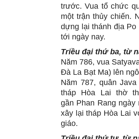
KTCN.
trước. Vua tổ chức q
Đồ án tốt nghiệp là một sự
một trận thủy chiến.
kiện quan trọng của đời
người lao động trí óc.
dựng lại thánh địa Po
Phải nỗ lực hết sức và
dành tất cả thời gian,
tới ngày nay.
nguồn lực cho đồ án. Từ
đây mới có kết quả tốt
nhất, để trải nghiệm, hình
Triều đại thứ ba, từ 
thành năng lực cần thiết
chuẩn bị cho việc ra
Năm 786, vua Satyavar
trường và làm việc với vô
số những người tài khác
Đà La Bạt Ma) lên ngô
trong xã hội.
Năm 787, quân Java t
2/6/2022. Thày Phạm Đình
Tuyển.
tháp Hòa Lai thờ th
gần Phan Rang ngày 
Em chào bộ môn ạ,
Hỏi:
em là Hoàng Đức Dương
xây lại tháp Hòa Lai 
lớp 66XD8 msv-0013966
đang làm bài tiểu luận về
giáo.
công trình dân dụng ạ em
thấy bộ môn có đăng bài
về công trình galaxy soho
Triều đại thứ tư, từ 
ở Trung Quốc vậy em