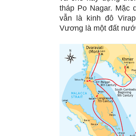
mạnh về Hướng ngoại, một
tháp Po Nagar. Mặc d
tính cách rất được coi trọng
trong Thời đại liên kết và hội
vẫn là kinh đô Vira
nhập.
Do còn trong giai đoạn là
Vương là một đất nướ
sinh viên gắn với Học hỏi,
Học tập là chính và chưa có
Học hành, nên tính cách Tận
tâm của em còn thiếu mạnh
mẽ so với tính cách khác.
Khi làm việc trong doanh
nghiệp hay tổ chức nào đó,
người sử dụng lao động
đánh giá trước hết tính cách
Tận tâm và là kỹ năng mềm
cơ bản của mỗi nhân viên.
Không đợi đến lúc ra trường,
ngay từ bây giờ em dành
quan tâm hơn cho tính cách
này. Nếu làm được như vậy,
sẽ thuận lợi hơn khi thử việc
và nhiều cơ hội hơn trong sự
nghiệp.
Khi trắc nghiệm Big Five, Tận
tâm cũng là tính cách nổi trội
của thày. Trong công việc,
thày luôn có thiện cảm với
những người Tận tâm.