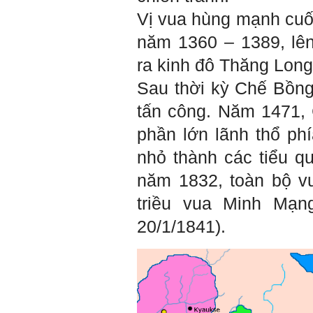
Phạm Đình Tuyển
Vị vua hùng mạnh cuố
Hỏi:
năm 1360 – 1389, lên
Em thưa thầy (cô). Trong quá
trình làm đồ án thì trong lớp
ra kinh đô Thăng Long
có nhóm không hoà đồng
được và bạn trong nhóm xin
Sau thời kỳ Chế Bồng 
sang nhóm khác. Vậy bạn đó
đề xuất chuyển nhóm với thầy
tấn công. Năm 1471,
trong buổi thông tới luôn
được không ạ? Em cảm ơn ạ!
phần lớn lãnh thổ ph
nhỏ thành các tiểu qu
Trả lời:
Bộ môn đã nhận được thư
năm 1832, toàn bộ v
của em.
Học kỹ năng mềm phối hợp
triều vua Minh Mạng
với các thành viên có liên
quan trong hoạt động tư vấn
20/1/1841).
là một trong những mục tiêu
của việc Làm đồ án theo
nhóm.
Ai cũng phải nỗ lực tự học
điều này để đình hình được
nhận thức: Sức mạnh và vị
thế của một tổ chức chủ yếu
được xây dựng trên nền tảng