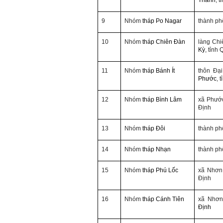
Thành
, 
9
Nhóm
tháp Po Nagar
thành p
10
Nhóm
tháp Chiên Đàn
làng Chi
Kỳ
, tỉnh
11
Nhóm
tháp Bánh Ít
thôn Đạ
Phước
, 
12
Nhóm
tháp Bình Lâm
xã Phướ
Định
13
Nhóm
tháp Đôi
thành p
14
Nhóm
tháp Nhạn
thành p
15
Nhóm
tháp Phú Lốc
xã Nhơn 
Định
16
Nhóm
tháp Cánh Tiên
xã Nhơ
Định