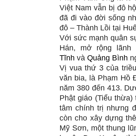
qua đây em cũng xin cảm ơn
Việt Nam vẫn bị đô hộ
thầy vì thông qua bài khảo
sát bigfive và những lời thầy
đã đi vào đời sống nh
nói, em đã cố gắng khắc
phục những yếu điểm của
đô – Thành Lồi tại Hu
bản thân và cũng như trau
dồi thêm kiến thức để khai
Với sức mạnh quân sự
phá bản thân, và thực tế đã
có những chuyển biến tích
Hán, mở rộng lãnh 
cực trong cuộc sống và công
việc của em, tuy vậy bản thân
Tĩnh
và
Quảng Bình
ng
em cũng vẫn còn những
thiếu sót, những điều em
Vị vua thứ 3 của triề
chưa thay đổi đc, em mong
thầy thông cảm và trân thành
văn bia, là Phạm Hồ Đ
cảm ơn thầy đã lắng nghe
em.
năm 380 đến 413.
Dướ
Sinh viên Khóa 53KD, Khoa
Phật giáo (Tiểu thừa)
Kiến trúc Quy hoạch, ĐHXD
Hà Nội
tâm chính trị nhưng 
còn cho xây dựng thêm
Trả lời:
Mỹ Sơn, một thung lũ
Đã nhận được kết quả Big