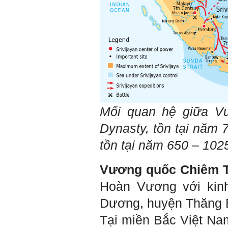
Chúc em sớm trở thành con
người thật sự Tận tâm.
Ngày 24/4/2021, Thày Phạm
Đình Tuyển.
Hỏi:
Em thưa thầy, thầy có thể
cho em hỏi làm sao mình
có thể kết nối làm quen với
những người giỏi hơn mình
ạ, em cảm ơn thầy.
Mối quan hệ giữa V
Dynasty, tồn tại năm 
Trả lời:
Thày đã nhận được thư
tồn tại năm 650 – 1025
của em.
Đối với một đất nước: Hiền
tài như nguyên khí quốc
Vương quốc Chiêm 
gia. Mạnh hay yếu từ đó
mà ra cả.
Hoàn Vương với kinh
Đối với một cá nhân: Suốt
cả đời gắn với việc học:
Dương, huyện Thăng 
Học cái gì và học thày nào.
Và sự học luôn đi cùng với
Tại miền Bắc Việt N
sự sang trọng và thịnh