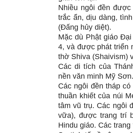
cần và cuối cùng là việc mà
Nhiều ngôi đền được 
mình yêu thích). Cũng chính
từ đây em sẽ tìm được những
trắc ẩn, dịu dàng, tì
mặt mạnh của mình.
Đối với những người tri thức,
(Đấng hủy diệt).
trong tâm thức của họ không
có chỗ cho từ “bế tắc” và “mệt
Mặc dù Phật giáo Đại
mỏi”, chỉ có từ “khó khăn” và
“sáng tạo” để vượt qua mà
thôi. (Tất nhiên, trong cuộc
4, và được phát triển
sống ai cũng phải chịu
những nỗi đau buồn, ví như
thờ Shiva (Shaivism) v
sự mất mát của người thân,
bạn bè, đồng loại).
Các di tích của Thán
Một điều nữa em cũng cần
biết: Sức mạnh để làm
nền văn minh Mỹ Sơn
những điều khác biệt và sẽ
thành công, không phải chỉ
Các ngôi đền tháp có t
xuất phát từ bản thân em, từ
thế giới thực tại này, mà còn
thuần khiết của núi M
được khởi nguồn từ sức
mạnh tinh thần của tiền
tâm vũ trụ. Các ngôi
nhân, tổ tiên và dòng họ gia
đình em. Vì vậy, phải tìm
vữa), được trang trí
hiểu, học để phát huy cho
được sức mạnh tinh thần
Hindu giáo. Các trang
này, thậm chí biến thành
niềm tin cốt lõi của mình.