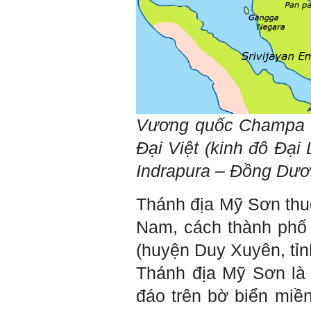
em
Chắc chắn trong cuộc đời
không có ai chỉ toàn thành
công cả.
Trong hoạt động chính trị,
thất bại là gắn với tính mạng.
Trong hoạt động kinh tế, thất
bại là gắn với thiệt hại về
kinh tế và thời gian.
Trong hoạt động xã hội, thất
bại là mất niềm tin và vị
Vương quốc Champa 
thế…
Đại Việt (kinh đô Đại
Trong thời đại hội nhập ngày
nay, con người phải cạnh
Indrapura – Đồng Dươ
tranh với những đối thủ rất
mạnh mà trong nhiều trường
hợp ta còn chưa biết nhiều
Thánh địa Mỹ Sơn thu
về họ; giống như đi thi
Olimpic mà không biết sẽ
Nam, cách thành phố
phải thi môn gì; đến đó mới
rõ.
(
huyện Duy Xuyên, t
Chính vì vậy, xã hội bây giờ
cần những người: i) Tư
Thánh địa Mỹ Sơn là
tưởng tiến bộ; ii) Yêu tự do;
iii) Hoạt động đa năng và biết
đáo trên bờ biển miề
liên kết với nhiều người để
làm nhiều việc; trong đó đặc