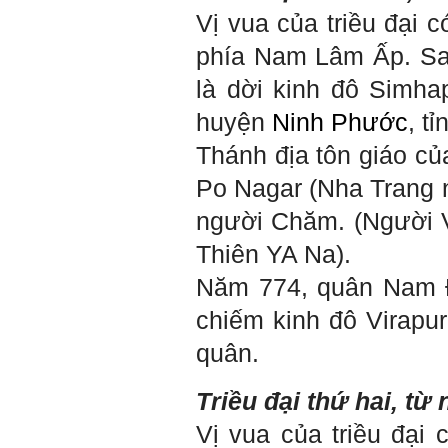
tài (4 tuần phải hoàn
Vị vua của triều đại c
thành);
5) Đọc lại các nguyên lý
phía Nam Lâm Ấp. Sau
thiết kế kiến trúc đã được
học (phải làm ngay và liên
là dời kinh đô Simha
tục cho đến khi bảo vệ đề
tài);
huyện
Ninh Phước
, t
6) Nên tự đánh giá Ta là ai.
Đánh giá theo phần mềm
Thánh địa tôn giáo c
Big Five- tính cách sinh
viên, để thày biết rõ hơn về
Po Nagar (Nha Trang n
sinh viên.
Phần mềm đánh
người Chăm. (Người V
giá:
http://talaai.com.vn/
(talaai.com.vn)
Thiên YA Na).
Sau đó gửi ngay kết quả
đánh giá tính cách cho
Năm 774, quân Nam Đ
thày, để có thể hỗ trợ.
chiếm kinh đô Virapu
Gặp nhau 2 tuần/lần. Mỗi
lần gặp cần chuẩn bị sẵn
quân.
câu hỏi để có thể trao đổi
tối đa những vấn đề liên
quan đến đề tài tốt nghiệp
Triều đại thứ hai, từ
mà không tự trả lời được.
Địa điểm gặp: Chiều thứ tư
hàng tuần, từ 16h - 17h30
Vị vua của triều đại 
tại Văn phòng Bộ môn