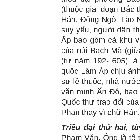
có năng lực tự thân và năng
(thuộc giai đoạn Bắc 
lực tự rèn luyện để hình
thành sự nghiệp và trở thành
người tốt cho gia đình, cộng
Hán, Đông Ngô, Tào 
đồng và xã hội, phù hợp với
chuẩn mực chung của loài
suy yếu, người dân t
người trong thế kỷ 21.
Sinh viên là tương lai của
Ấp bao gồm cả khu 
thày.
Thày cùng các thày cô giáo
khác đang nỗ lực hết sức để
của núi Bạch Mã (giữ
biến tương lai tốt đẹp đó
thành hiện thực.
(từ năm 192- 605) là
Thày đang viết một cuốn
sách với tiêu đề: 'Nâng cao
quốc Lâm Ấp chịu ảnh
năng lực khởi nghiệp đổi mới
sáng tạo cho sinh viên (và
cựu sinh viên) trong lĩnh vực
sự lệ thuộc, nhà nước
xây dựng'. Dự kiến tháng
5/2023 xuất bản.
văn minh Ấn Độ, bao 
Chúc mọi điều tốt lành.
Ngày 8/3/2023; Thày Phạm
Quốc thư trao đổi củ
Đình Tuyển
Phạn thay vì chữ Hán.
Hỏi:
Triều đại thứ hai, t
Thưa thầy, em xin gửi kết quả
Phạm Văn. Ông là tể t
bigfive mới của bản thân,