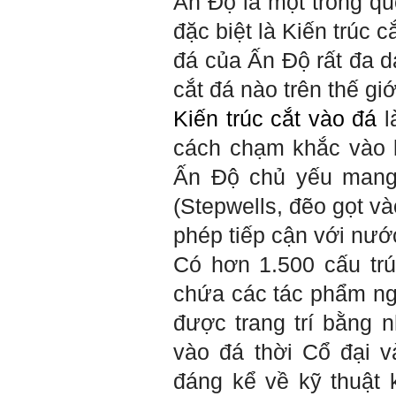
Ấn Độ là một trong quố
sđt thầy để add Zalo nhưng
không được ạ! Em cảm ơn
đặc biệt là Kiến trúc c
thầy.
Trả lời: Trao đổi trực tiếp
đá của Ấn Độ rất đa d
với thày qua mail.
cắt đá nào trên thế giớ
Một số nội dung chính thực
hiện trong 4 tuần đầu tiên: :
Kiến trúc cắt vào đá
l
1) Đọc kỹ các yêu cầu về
cách chạm khắc vào k
nội dung Học phần đồ án
tốt nghiệp của Khoa và Bộ
Ấn Độ chủ yếu mang t
môn KTCN; in thành một
bộ hồ sơ, khi đi thông qua
(Stepwells, đẽo gọt v
mang theo (hoàn thành
ngay trong tuần thứ 1)
phép tiếp cận với nướ
2) Báo cáo về tên đề tài tốt
nghiệp, vị trí cụ thể khu đất
Có hơn 1.500 cấu trú
dự kiến theo tỷ lệ 1/500
(hoàn thành trong tuần thứ
1)
chứa các tác phẩm ngh
3) Chuản bị các quy định,
tiêu chuẩn thiết kế có liên
được trang trí bằng 
quan đến đề tài; in thành
một bộ hồ sơ, khi đi thông
vào đá thời Cổ đại v
qua mang theo (hoàn thành
trong tuần thứ 2)
đáng kể về kỹ thuật 
4) Tìm 5 ví dụ trên thế giới