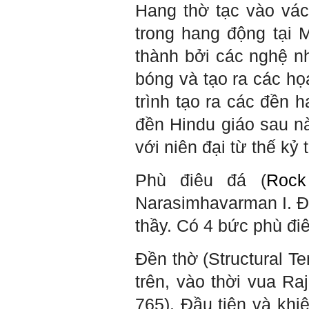
Hang thờ tạc vào vá
Khi trắc nghiệm Big Five, Tận
tâm cũng là tính cách nổi trội
của thày. Trong công việc,
trong hang động tại 
thày luôn có thiện cảm với
những người Tận tâm.
thành bởi các nghệ n
Chúc em sớm trở thành con
người thật sự Tận tâm.
bóng và tạo ra các họ
Ngày 24/4/2021, Thày Phạm
trình tạo ra các đền 
Đình Tuyển.
đền Hindu giáo sau n
Hỏi:
với niên đại từ thế kỷ 
Em thưa thầy, thầy có thể
cho em hỏi làm sao mình
có thể kết nối làm quen với
Phù điêu đá (
Rock
những người giỏi hơn mình
ạ, em cảm ơn thầy.
Narasimhavarman I. Đ
Trả lời:
thầy. Có 4 bức phù đi
Thày đã nhận được thư
của em.
Đền thờ (Structural T
Đối với một đất nước: Hiền
tài như nguyên khí quốc
trên, vào thời vua Ra
gia. Mạnh hay yếu từ đó
mà ra cả.
765). Đầu tiên và khi
Đối với một cá nhân: Suốt