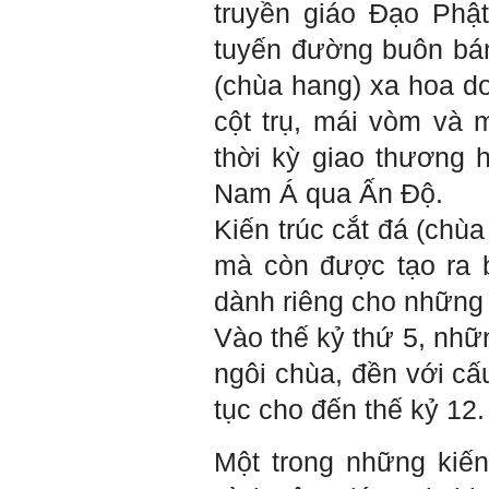
quan đến đề tài tốt nghiệp
truyền giáo Đạo Phậ
mà không tự trả lời được.
Địa điểm gặp: Chiều thứ tư
tuyến đường buôn bán 
hàng tuần, từ 16h - 17h30
tại Văn phòng Bộ môn
(chùa hang) xa hoa d
KTCN.
cột trụ, mái vòm và 
Đồ án tốt nghiệp là một sự
kiện quan trọng của đời
thời kỳ giao thương
người lao động trí óc.
Phải nỗ lực hết sức và
Nam Á qua Ấn Độ.
dành tất cả thời gian,
nguồn lực cho đồ án. Từ
Kiến trúc cắt đá (chùa
đây mới có kết quả tốt
nhất, để trải nghiệm, hình
mà còn được tạo ra 
thành năng lực cần thiết
chuẩn bị cho việc ra
dành riêng cho những 
trường và làm việc với vô
số những người tài khác
Vào thế kỷ thứ 5, nh
trong xã hội.
ngôi chùa, đền với cấ
2/6/2022. Thày Phạm Đình
Tuyển.
tục cho đến thế kỷ 12
Em chào bộ môn ạ,
Hỏi:
Một trong những kiến
em là Hoàng Đức Dương
lớp 66XD8 msv-0013966