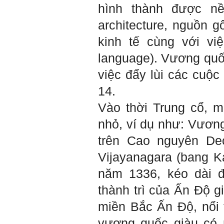
sáng tạo và khởi nghiệp.
hình thành được nề
Cuốn sách "Nghĩ giàu, làm
giàu" chỉ là một trong những
architecture, nguồn g
nội dung mà thế hệ trẻ quan
tâm.
Điều lớn lao hơn là họ phải
kinh tế cùng với vi
có năng lực tự thân và năng
lực tự rèn luyện để hình
language). Vương quốc
thành sự nghiệp và trở thành
người tốt cho gia đình, cộng
đồng và xã hội, phù hợp với
việc đẩy lùi các cuộ
chuẩn mực chung của loài
người trong thế kỷ 21.
14.
Sinh viên là tương lai của
thày.
Vào thời Trung cổ, 
Thày cùng các thày cô giáo
khác đang nỗ lực hết sức để
biến tương lai tốt đẹp đó
nhỏ, ví dụ như: Vươn
thành hiện thực.
Thày đang viết một cuốn
trên Cao nguyên Dec
sách với tiêu đề: 'Nâng cao
năng lực khởi nghiệp đổi mới
Vijayanagara (bang Ka
sáng tạo cho sinh viên (và
cựu sinh viên) trong lĩnh vực
xây dựng'. Dự kiến tháng
năm 1336, kéo dài đ
5/2023 xuất bản.
Chúc mọi điều tốt lành.
thành trì của Ấn Độ g
Ngày 8/3/2023; Thày Phạm
Đình Tuyển
miền Bắc Ấn Độ, nổi 
vương quốc giàu có 