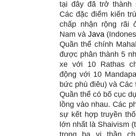
đình em. Vì vậy, phải tìm
tại đây đã trở thàn
hiểu, học để phát huy cho
được sức mạnh tinh thần
Các đặc điểm kiến ​​t
này, thậm chí biến thành
niềm tin cốt lõi của mình.
chấp nhận rộng rãi
Chúc em trở thành con người
Nam và
Java
(Indones
đa năng và thành công.
Quần thể chính Mahab
Ngày 4/12/2018. Thày Phạm
Đình Tuyển
được phân thành 5 n
xe với 10 Rathas c
động với 10 Mandapas
bức phù điêu) và Các t
Quần thể có bố cục dự
lồng vào nhau. Các phù
sự kết hợp truyền thố
lớn nhất là Shaivism (
trong ba vị thần c