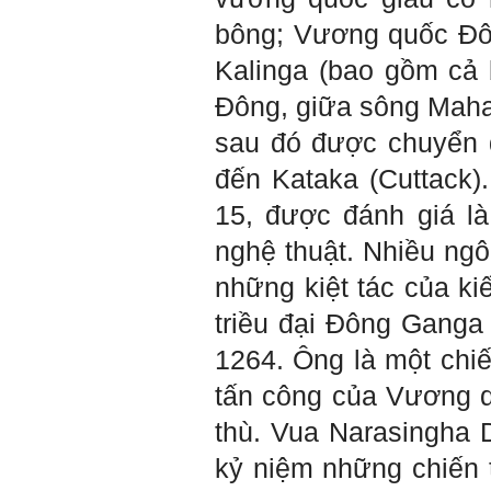
Hỏi:
bông;
Vương quốc Đôn
Thưa thầy, em xin gửi kết quả
Kalinga (bao gồm cả 
bigfive mới của bản thân,
qua đây em cũng xin cảm ơn
Đông, giữa sông Mahan
thầy vì thông qua bài khảo
sát bigfive và những lời thầy
sau đó được chuyển 
nói, em đã cố gắng khắc
phục những yếu điểm của
đến Kataka (Cuttack).
bản thân và cũng như trau
dồi thêm kiến thức để khai
15, được đánh giá là
phá bản thân, và thực tế đã
có những chuyển biến tích
nghệ thuật. Nhiều ng
cực trong cuộc sống và công
việc của em, tuy vậy bản thân
những kiệt tác của ki
em cũng vẫn còn những
thiếu sót, những điều em
triều đại Đông Ganga
chưa thay đổi đc, em mong
thầy thông cảm và trân thành
1264. Ông là một chi
cảm ơn thầy đã lắng nghe
em.
tấn công của Vương qu
Sinh viên Khóa 53KD, Khoa
thù. Vua Narasingha 
Kiến trúc Quy hoạch, ĐHXD
Hà Nội
kỷ niệm những chiến 