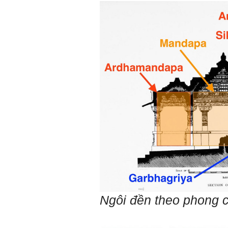
Thày chúc em sớm thành
công.
Ngày 19/4/2021. Thày
Phạm Đình Tuyển
Hỏi:
Em thưa thầy (cô). Trong quá
trình làm đồ án thì trong lớp
có nhóm không hoà đồng
được và bạn trong nhóm xin
sang nhóm khác. Vậy bạn đó
đề xuất chuyển nhóm với thầy
trong buổi thông tới luôn
được không ạ? Em cảm ơn ạ!
Trả lời:
Bộ môn đã nhận được thư
của em.
Học kỹ năng mềm phối hợp
với các thành viên có liên
Ngôi đền theo phong 
quan trong hoạt động tư vấn
là một trong những mục tiêu
của việc Làm đồ án theo
nhóm.