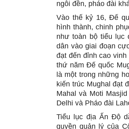
ngôi đền, pháo đài kh
Trả lời:
Vào thế kỷ 16, Đế q
Đã nhận được kết quả Big
Five. Nên ghép thêm kết quả
hình thành, chinh ph
của những sinh viên khác,
người khác để có thể so
như toàn bộ tiểu lục
sánh và rút ra được nhận xét
ta là ai và từ đó tự sửa mình.
dân vào giai đoạn cực
Kết quả cho thấy: Tính cách
(hay kỹ năng mềm) thuộc loại
đạt đến đỉnh cao vinh
trung bình. Yếu về tính
hướng ngoại.
thứ năm Đế quốc Mugh
Từng bước, từng bước mà cố
gắng hơn.
là một trong những ho
Ngày 3/2/2023, thày Phạm
kiến trúc Mughal đạt đ
Đình Tuyển
Mahal và Moti Masjid 
Delhi và Pháo đài Laho
Hỏi: E
m gửi thầy kết quả
Big Five ạ.
Tiểu lục địa Ấn Độ 
quyền quản lý của C