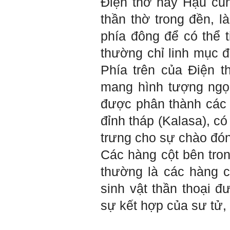
Điện thờ hay Hậu cun
mới cao hơn, lại tìm thày
giỏi tương xứng ở vị thế
thần thờ trong đền, l
đó mà học.
Khi đã tài giỏi trong một vị
phía đông để có thể t
thế, chính ta lại trở thành
người thày để dẫn dắt
thường chỉ linh mục đ
những người khác chưa có
điều kiện giỏi bằng ta. Từ
Phía trên của Điện t
đây ta cũng có được phẩm
cách của người chủ và
mang hình tượng ngọn
người lãnh đạo.
Khi đã hiểu được sự cần
được phân thành các 
thiết của việc tìm người
giỏi hay người hiền tài để
đỉnh tháp (Kalasa), c
học và hành, thì tất yếu ta
sẽ tự thay đổi để tìm được
trưng cho sự chào đón
cách kết nối với họ.
Những hiền tài luôn mong
Các hàng cột bên tro
muốn làm những điều tốt
đẹp. Vậy hãy thể hiện cho
thường là các hàng c
họ thấy tính cách của ta
cũng luôn mạnh mẽ hướng
sinh vật thần thoại 
về điều đó.
Là sinh viên, trước hết hãy
sự kết hợp của sư tử, 
tìm thày hay người giỏi
trong lớp, khoa, trường;
trong gia đình và dòng họ
để học.