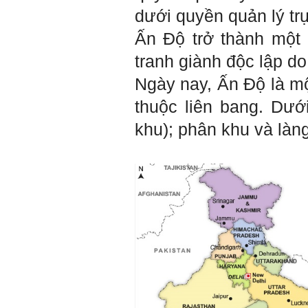
dưới quyền quản lý trự
Ấn Độ trở thành một
tranh giành độc lập 
Ngày nay, Ấn Độ là mộ
thuộc liên bang. Dướ
khu); phân khu và làn
Trả lời: Thày đã nhận
được kết quả đánh giá Big
Five của em.
Sau một năm tự nhìn nhận
mình là ai và đã có những
thay đổi .
Tính cách Tận tâm và
Hướng ngoại được cải
thiện so với trước.
Tính cách Cân bằng cảm
xúc vẫn yếu như cũ. Theo