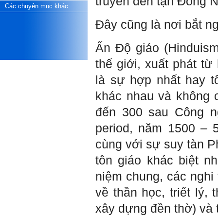
truyền đến tận Đông 
Các chuyên mục khác
Một số việc phải làm ngay:
i) Thay đổi ngay nhận thức
Đây cũng là nơi bắt ng
cũ: Ta phải trở thành người
tài với cả kỹ năng cứng và
mềm phù hợp để cạnh tranh
Ấn Độ giáo (Hinduism)
và hợp tác, không chỉ trong
kiến trúc mà cả lĩnh vực liên
thế giới, xuất phát t
quan khác mà xã hội đang
cần và tạo ra giá trị gia tăng;
là sự hợp nhất hay 
ii) Sử dụng thời gian hợp lý:
Một ngày ngủ đủ 6- 7 tiếng
khác nhau và không 
để tái tạo sức lao động. Thời
gian còn lại dành cho: Học
đến 300 sau Công ng
ngoại ngữ và chuyển đổi số;
Đi học đầy đủ và lắng nghe
period, năm 1500 – 5
bài giảng; Đọc sách và tài
liệu bổ sung kiến thức; Chủ
cùng với sự suy tàn 
động trao đổi chuyên môn
với giảng viên và bạn bè;
tôn giáo khác biệt nh
iii) Chăm chỉ tự học tập: Lời
chê ghê gớm nhất là Kẻ lười
niệm chung, các nghi 
nhác. Từ Kẻ lười nhác đến
Kẻ hèn hạ và vô dụng rất gần
về thần học, triết lý,
nhau. Không phải lúc nào
cũng có người bên cạnh mà
xây dựng đền thờ) và 
học hỏi, mà phải có kế hoạch
tự học, từ trong sách vở đến