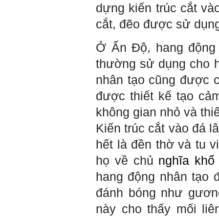
về các công trình tương tự
dựng kiến trúc cắt vào
với loại hình dự kiến trong
đề tài tốt nghiệp; nhận xét
cắt, đẽo được sử dụn
và đánh giá, kết luận rút ra
để có thể ứng dụng cho đề
tài (4 tuần phải hoàn
Ở Ấn Độ, hang động từ
thành);
5) Đọc lại các nguyên lý
thường sử dụng cho ho
thiết kế kiến trúc đã được
học (phải làm ngay và liên
nhân tạo cũng được c
tục cho đến khi bảo vệ đề
tài);
được thiết kế tạo cả
6) Nên tự đánh giá Ta là ai.
Đánh giá theo phần mềm
không gian nhỏ và thi
Big Five- tính cách sinh
viên, để thày biết rõ hơn về
Kiến trúc cắt vào đá l
sinh viên.
Phần mềm đánh
hết là đền thờ và tu 
giá:
http://talaai.com.vn/
(talaai.com.vn)
họ về chủ
nghĩa khổ
Sau đó gửi ngay kết quả
đánh giá tính cách cho
hang động nhân tạo 
thày, để có thể hỗ trợ.
đánh bóng như gương
Gặp nhau 2 tuần/lần. Mỗi
lần gặp cần chuẩn bị sẵn
này cho thấy mối li
câu hỏi để có thể trao đổi
tối đa những vấn đề liên