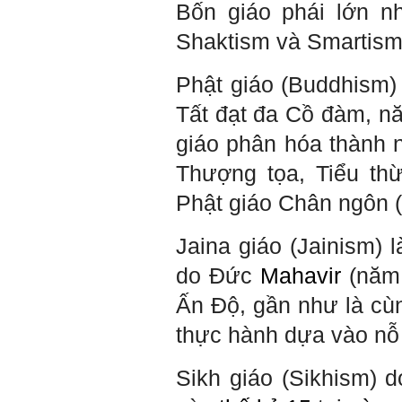
Bốn giáo phái lớn n
mạng xã hội và thực tế;
iv) Mở ra với thế giới bên
Shaktism và Smartism
ngoài: Tìm người có đức, có
tài mà chơi để học kiến thức
và sự đồng thuận; Ra với môi
Phật giáo (Buddhism)
trường tự nhiên mà hòa vào
trong đó. Sẵn sàng trải
nghiệm làm những điều tốt
Tất đạt đa Cồ đàm, n
đẹp;
v) Còn 2 năm nữa mới ra
giáo phân hóa thành 
trường. Phải học để tốt
nghiệp đại học, điểm khởi
Thượng tọa, Tiểu thừ
đầu sự nghiệp của một
người tri thức. Đây là thời
Phật giáo Chân ngôn (
gian đủ để em tìm lại sự cân
bằng cảm xúc và tận tâm
thay đổi chính mình.
Jaina giáo (Jainism) 
Nếu có vấn đề gì về việc học
do Đức
Mahavir
(năm 
tập có thể trao đổi với thày.
Thày sẵn sàng đồng hành.
Ấn Độ, gần như là cù
Ngày 4/11/2023; Thày
Phạm
thực hành dựa vào nỗ 
Đình Tuyển
Hỏi:
Sikh giáo (Sikhism)
Em kính chào thầy ạ.
Em đang đọc lần 2 quyển