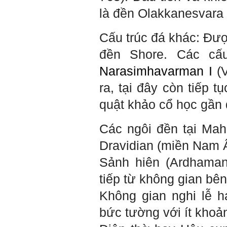
cả đời gắn với việc học:
là đền Olakkanesvara v
Học cái gì và học thày nào.
Và sự học luôn đi cùng với
sự sang trọng và thịnh
Cấu trúc đá khác: Đượ
vượng.
Những người giỏi hay
đền Shore. Các cấu
người hiền tài có thể thức
tỉnh cho ta học cái gì một
Narasimhavarman I
(V
cách hiệu quả và qua đó họ
cũng trở thành thày của ta.
ra, tại đây còn tiếp t
Người tài giỏi là người làm
những việc mang lại giá trị
quật khảo cổ học gần
gia tăng cao mà người
thường không làm được.
Người hiền tài là người
Các ngôi đền tại
Mah
mang tài của mình ra giúp
xã hội.
Dravidian (miền Nam Ấ
Vị thế xã hội cấp độ nào thì
có người tài, người hiền tài
Sảnh hiên (Ardhaman
cấp độ đó, ví như người tài
giỏi trong lớp, trong
trường, trong ngành, trong
tiếp từ không gian bên
vùng, trong quốc gia và thế
giới.
Không gian nghi lễ 
Mỗi người thường tìm và
chơi với người giỏi phù
bức tường với ít khoả
hợp với vị thế của họ. Khi
tiến bộ, sang một vị thế