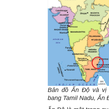
các nghiên cứu mà thày
được biết, tính cách Cân
bằng cảm xúc là cốt lõi.
Mọi năng lực hoạt động
chuyên môn, xã hội của
một con người đều dựa
vào đây mà ra cả.
Ta có mặt trên đời này đều
có nguyên cớ tốt đẹp nào
đó.
Phải tự tin hơn nữa
vào chính mình, trước hết
là từ công việc chuyên
môn, nay chính là đồ án tốt
nghiệp.
Thày sẽ hỗ trợ chuyên
môn để em có kết quả tốt
nhất trong việc thực hiện
học phần Đồ án tốt nghiệp.
Ngày 10/6/2022. Thày
Phạm Đình Tuyển.
E chào thầy ạ! E là
Hỏi:
Bản đồ Ấn Độ và vị t
Thắng ,sinh vien nhận đồ
án tốt nghiệp nhóm thầy,
bang Tamil Nadu, Ấn 
nhóm mình có nhóm zalo
riêng hay thế nào để trao
đổi về đồ án k ạ ? Em tìm