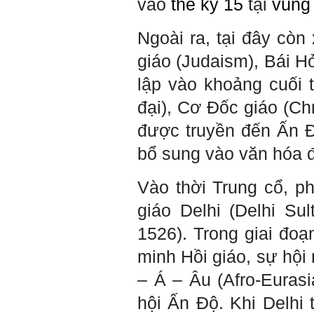
vào
thế kỷ 15
tại
vùng
sách Nghĩ giàu làm giàu,
xuất bản lần đầu năm
1937. Quyển sách được viết
Ngoài ra, tại đây còn
từ 90 năm trước nhưng nó
vẫn đang phản ánh nhiều
thực tế.
giáo (
Judaism)
, Bái H
Em đã đọc được rằng "các
cơ sở giáo dục cần có trách
lập vào khoảng cuối
nhiệm hơn nữa trong việc
định hướng nghề nghiệp cho
đại
), Cơ Đốc giáo (
Chr
sinh viên".
Em nghĩ đó là việc các thầy
đang làm không ngừng.
được truyền đến Ấn Đ
Em viết mail này để cảm ơn
công việc của thầy ạ.
bổ sung vào văn hóa 
Em cảm ơn thầy đã đọc ạ.
Sinh viên 60KD3
Vào thời Trung cổ, 
Trả lời:
giáo Delhi (Delhi Su
Thày đã nhận được thư của
em.
1526). Trong giai đo
Rất cám ơn về những dòng
chia sẻ, động viên.
minh Hồi giáo, sự hội 
Định hướng nghề nghiệp
cho sinh viên không chỉ liên
– Á – Âu (Afro-Eurasi
quan đến việc đào tạo kỹ
năng cứng mà còn phải là kỹ
năng mềm, liên quan trước
hội Ấn Độ. Khi Delhi 
hết đến năng lực đổi mới