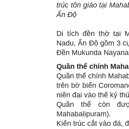
thành người đa năng, nghĩa
trúc tôn giáo tại Mah
là tập làm nhiều việc một lúc
(ưu tiên là việc theo chuyên
Ấn Độ
môn giỏi nhất của mình, tiếp
đến là việc mà xã hội đang
cần và cuối cùng là việc mà
mình yêu thích). Cũng chính
Di tích đền thờ tại 
từ đây em sẽ tìm được những
mặt mạnh của mình.
Nadu, Ấn Độ gồm 3 cụ
Đối với những người tri thức,
trong tâm thức của họ không
Đền Mukunda Nayanar v
có chỗ cho từ “bế tắc” và “mệt
mỏi”, chỉ có từ “khó khăn” và
“sáng tạo” để vượt qua mà
Quần thể chính Maha
thôi. (Tất nhiên, trong cuộc
sống ai cũng phải chịu
những nỗi đau buồn, ví như
Quần thể chính Mahab
sự mất mát của người thân,
bạn bè, đồng loại).
trên bờ biển Coromand
Một điều nữa em cũng cần
biết: Sức mạnh để làm
niên đại vào thế kỷ th
những điều khác biệt và sẽ
thành công, không phải chỉ
Quần thể còn đượ
xuất phát từ bản thân em, từ
thế giới thực tại này, mà còn
Mahabalipuram).
được khởi nguồn từ sức
mạnh tinh thần của tiền
Kiến trúc cắt vào đá, 
nhân, tổ tiên và dòng họ gia