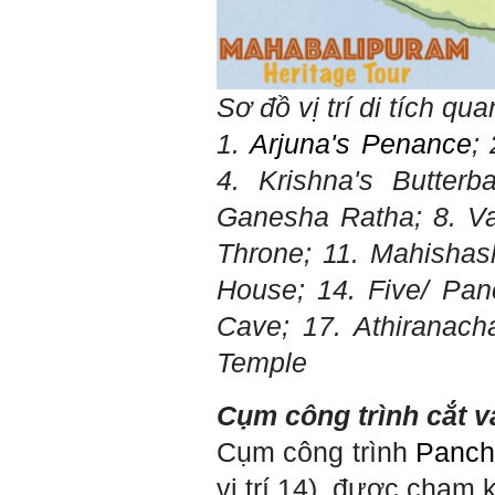
Sơ đồ vị trí
di tích qu
1.
Arjuna's Penance
;
4. Krishna's Butterb
Ganesha Ratha; 8. V
Throne; 11. Mahishas
House; 14. Five/ Pan
Cave; 17. Athiranac
Temple
Cụm công trình cắt 
Cụm công trình
Panch
vị trí 14), được chạm