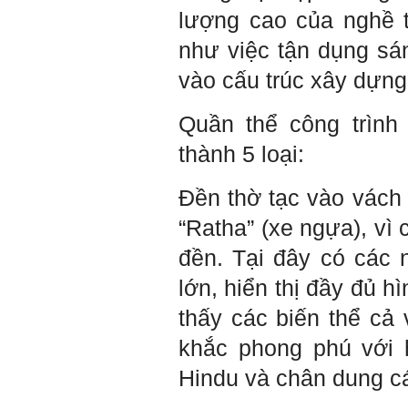
lượng cao của nghề t
Thày đã nhận được biểu
tượng Big Five của em. Đây
như việc tận dụng sán
là Big Five rất điển hình của
sinh viên. Em còn là người
vào cấu trúc xây dựn
mạnh về Hướng ngoại, một
tính cách rất được coi trọng
trong Thời đại liên kết và hội
Quần thể công trình 
nhập.
Do còn trong giai đoạn là
thành 5 loại:
sinh viên gắn với Học hỏi,
Học tập là chính và chưa có
Học hành, nên tính cách Tận
Đền thờ tạc vào vách
tâm của em còn thiếu mạnh
mẽ so với tính cách khác.
“Ratha” (xe ngựa), vì
Khi làm việc trong doanh
nghiệp hay tổ chức nào đó,
đền. Tại đây có các
người sử dụng lao động
đánh giá trước hết tính cách
lớn, hiển thị đầy đủ 
Tận tâm và là kỹ năng mềm
cơ bản của mỗi nhân viên.
thấy các biến thể cả
Không đợi đến lúc ra trường,
ngay từ bây giờ em dành
khắc phong phú với 
quan tâm hơn cho tính cách
này. Nếu làm được như vậy,
Hindu và chân dung cá
sẽ thuận lợi hơn khi thử việc
và nhiều cơ hội hơn trong sự
nghiệp.