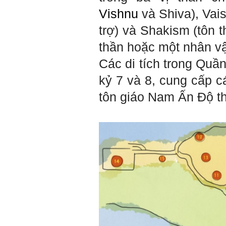
Vishnu
và Shiva), Vai
trợ) và Shakism (tôn t
thần hoặc một nhân vật
Các di tích trong Quầ
kỷ 7 và 8, cung cấp cá
tôn giáo Nam Ấn Độ th