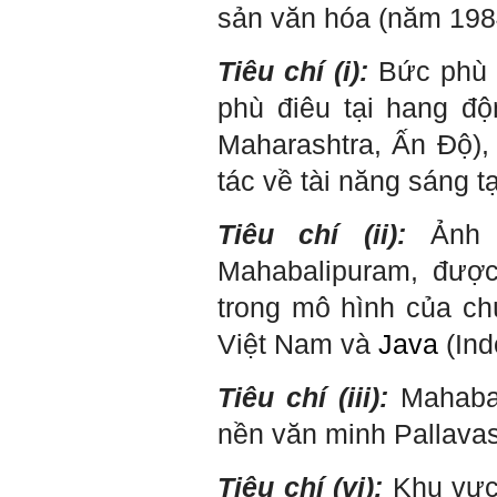
Em cảm ơn thầy rất nhiều.
sản văn hóa (năm 1984
Trả lời:
Tiêu chí (i):
Bức phù đ
Thày đã nhận được thư của
em
phù điêu tại hang độ
Chắc chắn trong cuộc đời
không có ai chỉ toàn thành
Maharashtra, Ấn Độ), 
công cả.
Trong hoạt động chính trị,
tác về tài năng sáng 
thất bại là gắn với tính mạng.
Trong hoạt động kinh tế, thất
bại là gắn với thiệt hại về
Tiêu chí (ii):
Ảnh h
kinh tế và thời gian.
Trong hoạt động xã hội, thất
Mahabalipuram, đượ
bại là mất niềm tin và vị
thế…
trong mô hình của ch
Trong thời đại hội nhập ngày
Việt Nam và
Java
(Ind
nay, con người phải cạnh
tranh với những đối thủ rất
mạnh mà trong nhiều trường
Tiêu chí (iii):
Mahabal
hợp ta còn chưa biết nhiều
về họ; giống như đi thi
Olimpic mà không biết sẽ
nền văn minh Pallava
phải thi môn gì; đến đó mới
rõ.
Chính vì vậy, xã hội bây giờ
Tiêu chí (vi):
Khu vực 