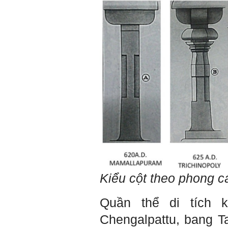
Ai cũng phải nỗ lực tự học
điều này để đình hình được
nhận thức: Sức mạnh và vị
thế của một tổ chức chủ yếu
được xây dựng trên nền tảng
của việc "Cùng nghĩ,Cùng
làm".Từ đó mới mong công
việc đạt được hiệu quả cao
nhất.
23/4/2019. Thày Phạm Đình
Tuyển
Hỏi:
Em chào thầy, các câu trả lời
của thầy khiến em thấy rất
hữu ích. Em muốn hỏi thầy
khi thầy gặp những bế tắc
hay thất bại trong cuộc sống
thầy đã tự khắc phục như thế
nào, có khi nào thầy cảm
thấy mệt mỏi với công việc
Kiểu cột theo phong c
của mình không. Hiện tại có
những lúc em cảm thấy kém
cỏi so với người khác, xin
Quần thể di tích k
thầy cho em lời khuyên được
không ạ?
Chengalpattu, bang 