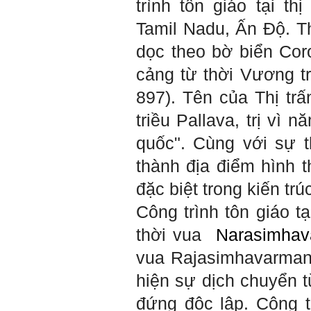
trình tôn giáo tại t
đang làm bài tiểu luận về
công trình dân dụng ạ em
Tamil Nadu, Ấn Độ.
T
thấy bộ môn có đăng bài
về công trình galaxy soho
ở Trung Quốc vậy em
dọc theo bờ biển Cor
muốn xin bộ môn cho em
bài đăng đó được không ạ,
cảng từ thời Vương tr
em xin cảm ơn bộ môn,em
chào bộ môn ạ.
897). Tên của Thị tr
triều Pallava, trị vì
Trang WEB
Trả lời:
bmktcn.com được thành
quốc". Cùng với sự t
lập với mục tiêu chính là
phục vụ sinh viên. Đương
thành địa điểm hình t
nhiên là em được đăng lại
các bài viết trên trang WEB
đặc biệt trong kiến ​​t
này.
Chủ biên: TS. Phạm ĐÌnh
Công trình tôn giáo t
Tuyển
thời vua
Narasimhav
Hỏi:
vua Rajasimhavarman I
Em gửi thày bài Trắc nghiệm
tính cách – Big Five
hiện sự dịch chuyển t
(talaai.com.vn)
đứng độc lập.
Công t
Trả lời: