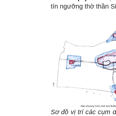
cần những người: i) Tư
tưởng tiến bộ; ii) Yêu tự do;
tín ngưỡng thờ thần S
iii) Hoạt động đa năng và biết
liên kết với nhiều người để
làm nhiều việc; trong đó đặc
biệt với em là nhân tố thứ
ba.
Nếu một người chỉ chăm
chăm làm một việc; việc đó
thất bại có nghĩa là mất tất
cả.
Nếu một người làm ba việc;
một việc thành công, hai việc
thất bại, điều đó cũng chấp
nhận được.
Nếu một người làm năm việc;
ba việc thành công, hai việc
thất bại, điều đó được coi
như đã thành công.
Đã đi học được đến bậc đại
học, chắc chắn em có cơ hội
hơn rất nhiều người không
có điều kiện đi học ngoài xã
hội kia (thậm chí nhiều người
còn khuyết tật).
Sơ đồ vị trí các cụm 
Hãy học và rèn luyện trở