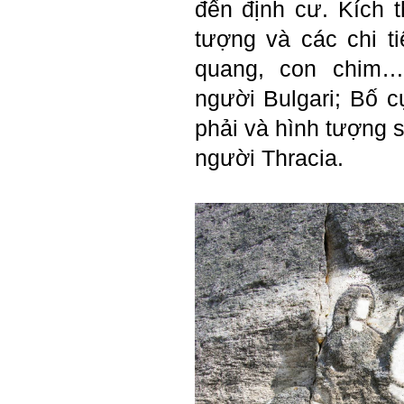
đến định cư. Kích 
Olimpic mà không biết sẽ
phải thi môn gì; đến đó mới
rõ.
tượng và các chi t
Chính vì vậy, xã hội bây giờ
cần những người: i) Tư
quang, con chim…,
tưởng tiến bộ; ii) Yêu tự do;
iii) Hoạt động đa năng và biết
người Bulgari; Bố 
liên kết với nhiều người để
làm nhiều việc; trong đó đặc
phải và hình tượng s
biệt với em là nhân tố thứ
ba.
người Thracia.
Nếu một người chỉ chăm
chăm làm một việc; việc đó
thất bại có nghĩa là mất tất
cả.
Nếu một người làm ba việc;
một việc thành công, hai việc
thất bại, điều đó cũng chấp
nhận được.
Nếu một người làm năm việc;
ba việc thành công, hai việc
thất bại, điều đó được coi
như đã thành công.
Đã đi học được đến bậc đại
học, chắc chắn em có cơ hội
hơn rất nhiều người không