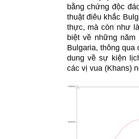
Gặp nhau 2 tuần/lần. Mỗi
bằng chứng độc đá
lần gặp cần chuẩn bị sẵn
câu hỏi để có thể trao đổi
thuật điêu khắc Bulg
tối đa những vấn đề liên
quan đến đề tài tốt nghiệp
thực, mà còn như là
mà không tự trả lời được.
Địa điểm gặp: Chiều thứ tư
biệt về những năm
hàng tuần, từ 16h - 17h30
tại Văn phòng Bộ môn
Bulgaria, thông qua
KTCN.
dung về sự kiện lịc
Đồ án tốt nghiệp là một sự
kiện quan trọng của đời
các vị vua (Khans) n
người lao động trí óc.
Phải nỗ lực hết sức và
dành tất cả thời gian,
nguồn lực cho đồ án. Từ
đây mới có kết quả tốt
nhất, để trải nghiệm, hình
thành năng lực cần thiết
chuẩn bị cho việc ra
trường và làm việc với vô
số những người tài khác
trong xã hội.
2/6/2022. Thày Phạm Đình
Tuyển.