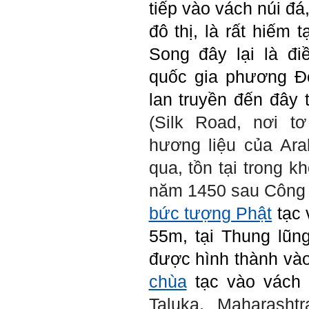
tiếp vào vách núi đá
đô thị, là rất hiếm 
Song đây lại là đi
quốc gia phương Đ
lan truyền đến đây
(Silk Road, nơi t
hương liệu của Ara
qua, tồn tại trong
năm 1450 sau Công 
bức tượng Phật
tạc 
55m, tại Thung lũn
được hình thành vào
chùa
tạc vào vách 
Taluka,
Maharasht