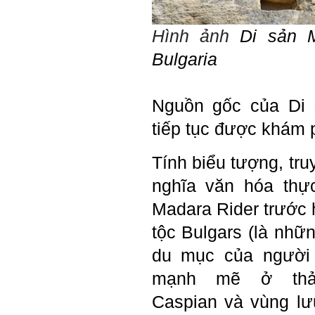
quan trong hoạt động tư vấn
là một trong những mục tiêu
của việc Làm đồ án theo
Hình ảnh
Di sản
nhóm.
Ai cũng phải nỗ lực tự học
Bulgaria
điều này để đình hình được
nhận thức: Sức mạnh và vị
thế của một tổ chức chủ yếu
được xây dựng trên nền tảng
Nguồn gốc của Di 
của việc "Cùng nghĩ,Cùng
làm".Từ đó mới mong công
tiếp tục được khám 
việc đạt được hiệu quả cao
nhất.
23/4/2019. Thày Phạm Đình
Tính biểu tượng, tr
Tuyển
nghĩa văn hóa thự
Hỏi:
Madara Rider trước 
Em chào thầy, các câu trả lời
của thầy khiến em thấy rất
tộc
Bulgars
(là nhữn
hữu ích. Em muốn hỏi thầy
khi thầy gặp những bế tắc
du mục của người 
hay thất bại trong cuộc sống
thầy đã tự khắc phục như thế
mạnh mẽ ở thả
nào, có khi nào thầy cảm
thấy mệt mỏi với công việc
Caspian và vùng l
của mình không. Hiện tại có
những lúc em cảm thấy kém