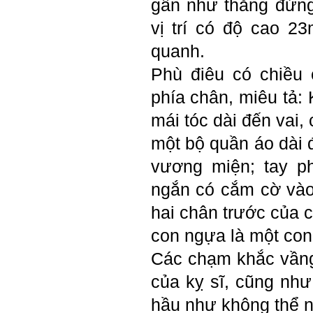
gần như thẳng đứng
Kiến trúc Quy hoạch, ĐHXD
Hà Nội
vị trí có độ cao 2
quanh.
Trả lời:
Phù điêu có chiều
Đã nhận được kết quả Big
phía chân, miêu tả: 
Five. Nên ghép thêm kết quả
của những sinh viên khác,
mái tóc dài đến vai
người khác để có thể so
sánh và rút ra được nhận xét
một bộ quần áo dài đ
ta là ai và từ đó tự sửa mình.
Kết quả cho thấy: Tính cách
vương miện; tay p
(hay kỹ năng mềm) thuộc loại
trung bình. Yếu về tính
ngắn có cắm cờ và
hướng ngoại.
Từng bước, từng bước mà cố
hai chân trước của 
gắng hơn.
con ngựa là một con
Ngày 3/2/2023, thày Phạm
Đình Tuyển
Các chạm khắc vần
của kỵ sĩ, cũng như
Hỏi: E
m gửi thầy kết quả
hầu như không thể n
Big Five ạ.