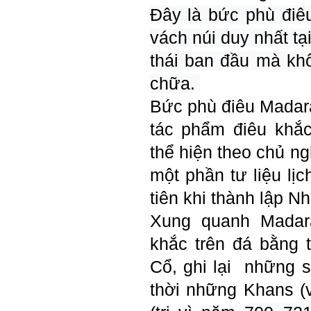
Đây là bức phù điêu
vách núi duy nhất tại
thái ban đầu mà kh
chữa.
Bức phù điêu Madar
tác phẩm điêu khắ
thể hiện theo chủ ng
một phần tư liệu l
tiên khi thành lập N
Xung quanh Madar
khắc trên đá bằng 
Trả lời: Thày đã nhận
được kết quả đánh giá Big
Cổ, ghi lại
những s
Five của em.
Sau một năm tự nhìn nhận
mình là ai và đã có những
thời những Khans (vu
thay đổi .
Tính cách Tận tâm và