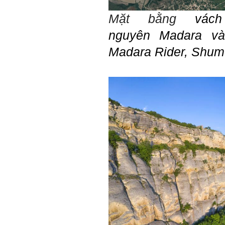
này. Nếu làm được như vậy,
sẽ thuận lợi hơn khi thử việc
Mặt bằng
vác
và nhiều cơ hội hơn trong sự
nghiệp.
nguyên
Madara và
Khi trắc nghiệm Big Five, Tận
tâm cũng là tính cách nổi trội
Madara Rider,
Shume
của thày. Trong công việc,
thày luôn có thiện cảm với
những người Tận tâm.
Chúc em sớm trở thành con
người thật sự Tận tâm.
Ngày 24/4/2021, Thày Phạm
Đình Tuyển.
Hỏi:
Em thưa thầy, thầy có thể
cho em hỏi làm sao mình
có thể kết nối làm quen với
những người giỏi hơn mình
ạ, em cảm ơn thầy.
Trả lời:
Thày đã nhận được thư
của em.
Đối với một đất nước: Hiền