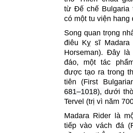
Ngày 8/3/2023; Thày Phạm
Đình Tuyển
từ
Đế chế Bulgaria 
có một
tu viện hang
Hỏi:
Song quan trọng nhấ
Thưa thầy, em xin gửi kết quả
điêu Kỵ sĩ Madara
bigfive mới của bản thân,
qua đây em cũng xin cảm ơn
Horseman). Đây là
thầy vì thông qua bài khảo
sát bigfive và những lời thầy
nói, em đã cố gắng khắc
đáo, một tác phẩm
phục những yếu điểm của
bản thân và cũng như trau
được tạo ra trong t
dồi thêm kiến thức để khai
phá bản thân, và thực tế đã
tiên (
First Bulgari
có những chuyển biến tích
cực trong cuộc sống và công
681–1018),
dưới thờ
việc của em, tuy vậy bản thân
em cũng vẫn còn những
Tervel
(
trị vì năm
700
thiếu sót, những điều em
chưa thay đổi đc, em mong
thầy thông cảm và trân thành
Madara Rider
là m
cảm ơn thầy đã lắng nghe
em.
tiếp vào vách đá (
Sinh viên Khóa 53KD, Khoa