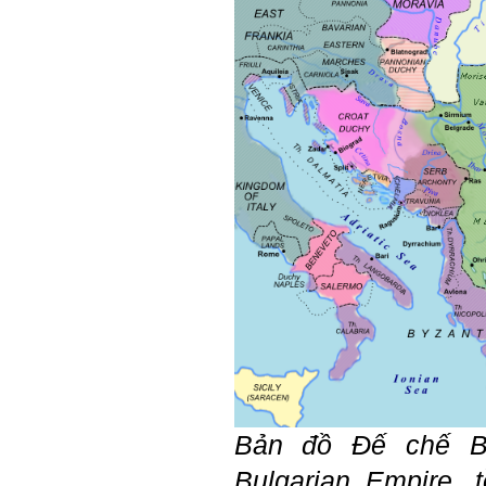
án tốt nghiệp nhóm thầy,
nhóm mình có nhóm zalo
riêng hay thế nào để trao
đổi về đồ án k ạ ? Em tìm
sđt thầy để add Zalo nhưng
không được ạ! Em cảm ơn
thầy.
Trả lời: Trao đổi trực tiếp
với thày qua mail.
Một số nội dung chính thực
hiện trong 4 tuần đầu tiên: :
1) Đọc kỹ các yêu cầu về
nội dung Học phần đồ án
tốt nghiệp của Khoa và Bộ
môn KTCN; in thành một
bộ hồ sơ, khi đi thông qua
mang theo (hoàn thành
ngay trong tuần thứ 1)
2) Báo cáo về tên đề tài tốt
nghiệp, vị trí cụ thể khu đất
dự kiến theo tỷ lệ 1/500
(hoàn thành trong tuần thứ
1)
Bản đồ
Đế chế Bu
3) Chuản bị các quy định,
tiêu chuẩn thiết kế có liên
Bulgarian Empire,
quan đến đề tài; in thành