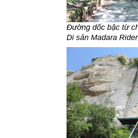
Mỗi người thường tìm và
chơi với người giỏi phù
hợp với vị thế của họ. Khi
tiến bộ, sang một vị thế
mới cao hơn, lại tìm thày
Đường dốc bậc từ c
giỏi tương xứng ở vị thế
đó mà học.
Di sản
Madara Rider
Khi đã tài giỏi trong một vị
thế, chính ta lại trở thành
người thày để dẫn dắt
những người khác chưa có
điều kiện giỏi bằng ta. Từ
đây ta cũng có được phẩm
cách của người chủ và
người lãnh đạo.
Khi đã hiểu được sự cần
thiết của việc tìm người
giỏi hay người hiền tài để
học và hành, thì tất yếu ta
sẽ tự thay đổi để tìm được
cách kết nối với họ.
Những hiền tài luôn mong
muốn làm những điều tốt
đẹp. Vậy hãy thể hiện cho
họ thấy tính cách của ta
cũng luôn mạnh mẽ hướng
về điều đó.
Là sinh viên, trước hết hãy