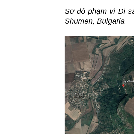
tính cách – Big Five
(talaai.com.vn)
Sơ đồ phạm vi Di 
Shumen, Bulgaria
Trả lời:
Thày đã nhận được biểu
tượng Big Five của em. Đây
là Big Five rất điển hình của
sinh viên. Em còn là người
mạnh về Hướng ngoại, một
tính cách rất được coi trọng
trong Thời đại liên kết và hội
nhập.
Do còn trong giai đoạn là
sinh viên gắn với Học hỏi,
Học tập là chính và chưa có
Học hành, nên tính cách Tận
tâm của em còn thiếu mạnh
mẽ so với tính cách khác.
Khi làm việc trong doanh
nghiệp hay tổ chức nào đó,
người sử dụng lao động
đánh giá trước hết tính cách
Tận tâm và là kỹ năng mềm
cơ bản của mỗi nhân viên.
Không đợi đến lúc ra trường,
ngay từ bây giờ em dành
quan tâm hơn cho tính cách