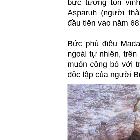
bức tượng tôn vin
Asparuh (người th
đầu tiên
vào năm 681,
Bức phù điêu Mada
ngoài tự nhiên, trê
muốn công bố với tr
độc lập của người B