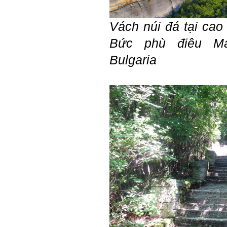
tài như nguyên khí quốc
gia. Mạnh hay yếu từ đó
Vách núi đá tại cao
mà ra cả.
Đối với một cá nhân: Suốt
cả đời gắn với việc học:
Bức phù điêu M
Học cái gì và học thày nào.
Và sự học luôn đi cùng với
Bulgaria
sự sang trọng và thịnh
vượng.
Những người giỏi hay
người hiền tài có thể thức
tỉnh cho ta học cái gì một
cách hiệu quả và qua đó họ
cũng trở thành thày của ta.
Người tài giỏi là người làm
những việc mang lại giá trị
gia tăng cao mà người
thường không làm được.
Người hiền tài là người
mang tài của mình ra giúp
xã hội.
Vị thế xã hội cấp độ nào thì
có người tài, người hiền tài
cấp độ đó, ví như người tài
giỏi trong lớp, trong
trường, trong ngành, trong
vùng, trong quốc gia và thế
giới.