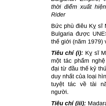
một bộ hồ sơ, khi đi thông
thời điểm xuất hi
qua mang theo (hoàn thành
trong tuần thứ 2)
Rider
4) Tìm 5 ví dụ trên thế giới
về các công trình tương tự
với loại hình dự kiến trong
Bức phù điêu Kỵ sĩ 
đề tài tốt nghiệp; nhận xét
và đánh giá, kết luận rút ra
Bulgaria được UNE
để có thể ứng dụng cho đề
tài (4 tuần phải hoàn
thế giới (năm 1979) v
thành);
5) Đọc lại các nguyên lý
thiết kế kiến trúc đã được
Tiêu chí (i):
Kỵ sĩ M
học (phải làm ngay và liên
tục cho đến khi bảo vệ đề
một tác phẩm nghệ 
tài);
6) Nên tự đánh giá Ta là ai.
Đánh giá theo phần mềm
đại từ đầu thế kỷ th
Big Five- tính cách sinh
viên, để thày biết rõ hơn về
duy nhất của loại hì
sinh viên.
Phần mềm đánh
tuyệt tác về tài 
giá:
http://talaai.com.vn/
(talaai.com.vn)
người.
Sau đó gửi ngay kết quả
đánh giá tính cách cho
thày, để có thể hỗ trợ.
Tiêu chí (iii):
Madara