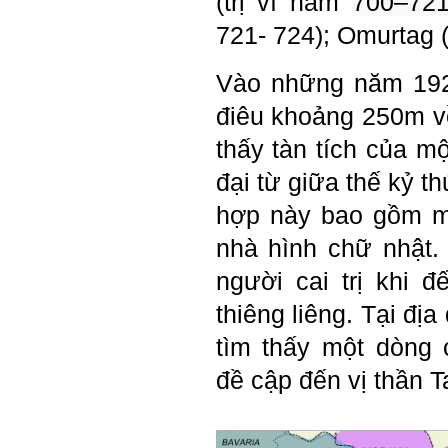
(trị vì năm
700–72
Hướng ngoại được cải
thiện so với trước.
721- 724); Omurtag (
Tính cách Cân bằng cảm
xúc vẫn yếu như cũ. Theo
các nghiên cứu mà thày
Vào những năm 192
được biết, tính cách Cân
bằng cảm xúc là cốt lõi.
điêu khoảng 250m về
Mọi năng lực hoạt động
chuyên môn, xã hội của
thấy tàn tích của m
một con người đều dựa
vào đây mà ra cả.
đại từ giữa thế kỷ t
Ta có mặt trên đời này đều
có nguyên cớ tốt đẹp nào
hợp này bao gồm m
đó.
Phải tự tin hơn nữa
vào chính mình, trước hết
nhà hình chữ nhật.
là từ công việc chuyên
môn, nay chính là đồ án tốt
người cai trị khi 
nghiệp.
Thày sẽ hỗ trợ chuyên
thiêng liêng. Tại đị
môn để em có kết quả tốt
nhất trong việc thực hiện
tìm thấy một dòng
học phần Đồ án tốt nghiệp.
Ngày 10/6/2022. Thày
đề cập đến vị thần 
Phạm Đình Tuyển.
E chào thầy ạ! E là
Hỏi:
Thắng ,sinh vien nhận đồ