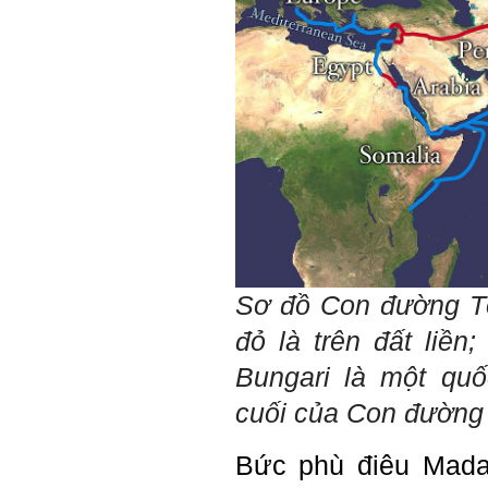
thế giới thực tại này, mà còn
được khởi nguồn từ sức
mạnh tinh thần của tiền
nhân, tổ tiên và dòng họ gia
đình em. Vì vậy, phải tìm
hiểu, học để phát huy cho
được sức mạnh tinh thần
này, thậm chí biến thành
niềm tin cốt lõi của mình.
Chúc em trở thành con người
đa năng và thành công.
Ngày 4/12/2018. Thày Phạm
Đình Tuyển
Sơ đồ
Con đường Tơ
đỏ là trên đất liền
Bungari là một qu
cuối của Con đường 
Bức phù điêu Mada