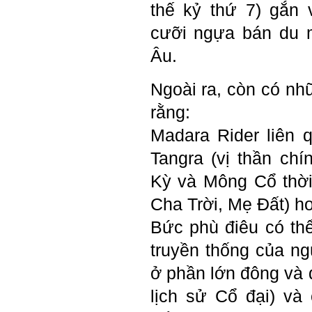
thế kỷ thứ 7) gắn
cỏi so với người khác, xin
thầy cho em lời khuyên được
cưỡi ngựa bán du 
không ạ?
Âu
.
Em cảm ơn thầy rất nhiều.
Trả lời:
Ngoài ra, còn có n
Thày đã nhận được thư của
em
rằng:
Chắc chắn trong cuộc đời
không có ai chỉ toàn thành
Madara Rider liên 
công cả.
Trong hoạt động chính trị,
Tangra
(vị thần chí
thất bại là gắn với tính mạng.
Trong hoạt động kinh tế, thất
Kỳ và Mông Cổ thời 
bại là gắn với thiệt hại về
kinh tế và thời gian.
Cha Trời, Mẹ Đất) h
Trong hoạt động xã hội, thất
bại là mất niềm tin và vị
Bức phù điêu có th
thế…
truyền thống của ng
Trong thời đại hội nhập ngày
nay, con người phải cạnh
ở phần lớn đông và
tranh với những đối thủ rất
mạnh mà trong nhiều trường
lịch sử Cổ đại) và
hợp ta còn chưa biết nhiều
về họ; giống như đi thi