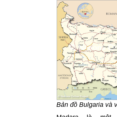
Hỏi:
Em kính chào thầy ạ.
Em đang đọc lần 2 quyển
sách Nghĩ giàu làm giàu,
xuất bản lần đầu năm
1937. Quyển sách được viết
từ 90 năm trước nhưng nó
vẫn đang phản ánh nhiều
thực tế.
Em đã đọc được rằng "các
cơ sở giáo dục cần có trách
nhiệm hơn nữa trong việc
định hướng nghề nghiệp cho
sinh viên".
Em nghĩ đó là việc các thầy
đang làm không ngừng.
Em viết mail này để cảm ơn
công việc của thầy ạ.
Em cảm ơn thầy đã đọc ạ.
Sinh viên 60KD3
Trả lời:
Thày đã nhận được thư của
em.
Bản đồ Bulgaria và v
Rất cám ơn về những dòng
chia sẻ, động viên.
Định hướng nghề nghiệp