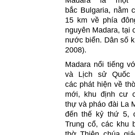
Madara là một
cho sinh viên không chỉ liên
quan đến việc đào tạo kỹ
bắc
Bulgaria
, nằm 
năng cứng mà còn phải là kỹ
năng mềm, liên quan trước
hết đến năng lực đổi mới
15 km về phía đôn
sáng tạo và khởi nghiệp.
Cuốn sách "Nghĩ giàu, làm
nguyên
Madara, tại 
giàu" chỉ là một trong những
nội dung mà thế hệ trẻ quan
nước biển. Dân số 
tâm.
Điều lớn lao hơn là họ phải
có năng lực tự thân và năng
2008).
lực tự rèn luyện để hình
thành sự nghiệp và trở thành
người tốt cho gia đình, cộng
Madara nổi tiếng v
đồng và xã hội, phù hợp với
chuẩn mực chung của loài
người trong thế kỷ 21.
và Lịch sử Quốc 
Sinh viên là tương lai của
thày.
các phát hiện về th
Thày cùng các thày cô giáo
khác đang nỗ lực hết sức để
mới, khu định cư
biến tương lai tốt đẹp đó
thành hiện thực.
Thày đang viết một cuốn
thự
và pháo đài
La 
sách với tiêu đề: 'Nâng cao
năng lực khởi nghiệp đổi mới
đến thế kỷ thứ 5, 
sáng tạo cho sinh viên (và
cựu sinh viên) trong lĩnh vực
Trung cổ, các khu 
xây dựng'. Dự kiến tháng
5/2023 xuất bản.
Chúc mọi điều tốt lành.
thờ
Thiên chúa
giá