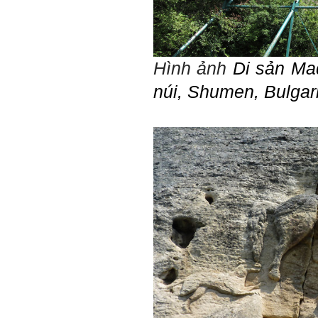
tìm thày hay người giỏi
trong lớp, khoa, trường;
trong gia đình và dòng họ
để học.
Thày chúc em sớm thành
Hình ảnh
Di sản
Ma
công.
núi,
Shumen, Bulgar
Ngày 19/4/2021. Thày
Phạm Đình Tuyển
Hỏi:
Em thưa thầy (cô). Trong quá
trình làm đồ án thì trong lớp
có nhóm không hoà đồng
được và bạn trong nhóm xin
sang nhóm khác. Vậy bạn đó
đề xuất chuyển nhóm với thầy
trong buổi thông tới luôn
được không ạ? Em cảm ơn ạ!
Trả lời:
Bộ môn đã nhận được thư
của em.
Học kỹ năng mềm phối hợp
với các thành viên có liên