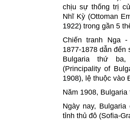
nhau. Không phải lúc nào
chịu sự thống trị 
cũng có người bên cạnh mà
học hỏi, mà phải có kế hoạch
Nhĩ Kỳ (
Ottoman Em
tự học, từ trong sách vở đến
mạng xã hội và thực tế;
1922)
trong gần 5 th
iv) Mở ra với thế giới bên
ngoài: Tìm người có đức, có
tài mà chơi để học kiến thức
Chiến tranh Nga 
và sự đồng thuận; Ra với môi
trường tự nhiên mà hòa vào
1877-1878
dẫn đến 
trong đó. Sẵn sàng trải
nghiệm làm những điều tốt
Bulgaria thứ ba,
đẹp;
v) Còn 2 năm nữa mới ra
(Principality of Bul
trường. Phải học để tốt
nghiệp đại học, điểm khởi
1908)
, lệ thuộc vào
đầu sự nghiệp của một
người tri thức. Đây là thời
gian đủ để em tìm lại sự cân
Năm 1908, Bulgaria 
bằng cảm xúc và tận tâm
thay đổi chính mình.
Ngày nay, Bulgaria 
Nếu có vấn đề gì về việc học
tập có thể trao đổi với thày.
tỉnh thủ đô (Sofia-Gr
Thày sẵn sàng đồng hành.
Ngày 4/11/2023; Thày
Phạm
Đình Tuyển