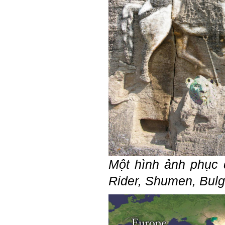
có điều kiện đi học ngoài xã
hội kia (thậm chí nhiều người
còn khuyết tật).
Hãy học và rèn luyện trở
thành người đa năng, nghĩa
là tập làm nhiều việc một lúc
(ưu tiên là việc theo chuyên
môn giỏi nhất của mình, tiếp
đến là việc mà xã hội đang
cần và cuối cùng là việc mà
mình yêu thích). Cũng chính
từ đây em sẽ tìm được những
mặt mạnh của mình.
Đối với những người tri thức,
trong tâm thức của họ không
có chỗ cho từ “bế tắc” và “mệt
mỏi”, chỉ có từ “khó khăn” và
“sáng tạo” để vượt qua mà
thôi. (Tất nhiên, trong cuộc
sống ai cũng phải chịu
Một hình ảnh phục 
những nỗi đau buồn, ví như
sự mất mát của người thân,
Rider,
Shumen, Bulg
bạn bè, đồng loại).
Một điều nữa em cũng cần
biết: Sức mạnh để làm
những điều khác biệt và sẽ
thành công, không phải chỉ
xuất phát từ bản thân em, từ