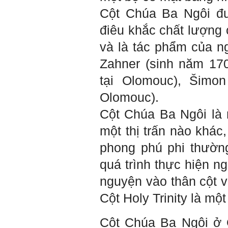
quan đến việc đào tạo kỹ
năng cứng mà còn phải là kỹ
Cột Chúa Ba Ngôi đư
năng mềm, liên quan trước
hết đến năng lực đổi mới
điêu khắc chất lượng 
sáng tạo và khởi nghiệp.
Cuốn sách "Nghĩ giàu, làm
và là tác phẩm của ng
giàu" chỉ là một trong những
nội dung mà thế hệ trẻ quan
tâm.
Zahner (sinh năm
17
Điều lớn lao hơn là họ phải
có năng lực tự thân và năng
tại Olomouc
), Šimo
lực tự rèn luyện để hình
thành sự nghiệp và trở thành
Olomouc)
.
người tốt cho gia đình, cộng
đồng và xã hội, phù hợp với
chuẩn mực chung của loài
Cột Chúa Ba Ngôi là m
người trong thế kỷ 21.
Sinh viên là tương lai của
một thị trấn nào khác
thày.
Thày cùng các thày cô giáo
phong phú phi thường
khác đang nỗ lực hết sức để
biến tương lai tốt đẹp đó
thành hiện thực.
quá trình thực hiện n
Thày đang viết một cuốn
sách với tiêu đề: 'Nâng cao
nguyện vào thân cột v
năng lực khởi nghiệp đổi mới
sáng tạo cho sinh viên (và
cựu sinh viên) trong lĩnh vực
Cột Holy Trinity là một
xây dựng'. Dự kiến tháng
5/2023 xuất bản.
Chúc mọi điều tốt lành.
Cột Chúa Ba Ngôi ở
Ngày 8/3/2023; Thày Phạm