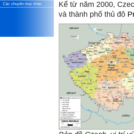
khỏe và năng lực để học đến
Kể từ năm 2000,
Cze
Các chuyên mục khác
năm thứ 3, là may mắn lắm,
khi so sánh với rất nhiều
và
thành phố thủ đô
P
thanh niên người Việt khác.
Một số việc phải làm ngay:
i) Thay đổi ngay nhận thức
cũ: Ta phải trở thành người
tài với cả kỹ năng cứng và
mềm phù hợp để cạnh tranh
và hợp tác, không chỉ trong
kiến trúc mà cả lĩnh vực liên
quan khác mà xã hội đang
cần và tạo ra giá trị gia tăng;
ii) Sử dụng thời gian hợp lý:
Một ngày ngủ đủ 6- 7 tiếng
để tái tạo sức lao động. Thời
gian còn lại dành cho: Học
ngoại ngữ và chuyển đổi số;
Đi học đầy đủ và lắng nghe
bài giảng; Đọc sách và tài
liệu bổ sung kiến thức; Chủ
động trao đổi chuyên môn
với giảng viên và bạn bè;
iii) Chăm chỉ tự học tập: Lời
chê ghê gớm nhất là Kẻ lười
nhác. Từ Kẻ lười nhác đến
Kẻ hèn hạ và vô dụng rất gần