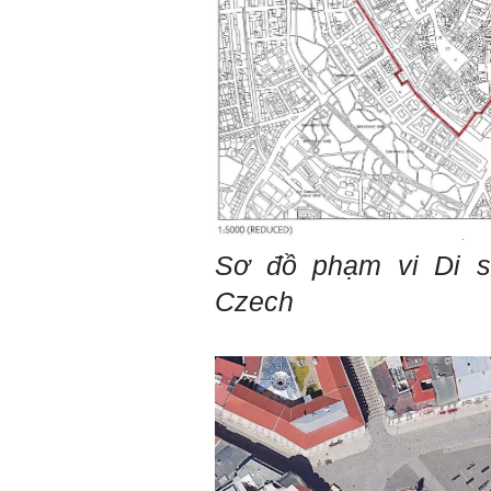
Kiến trúc Quy hoạch, ĐHXD
Hà Nội
Trả lời:
Đã nhận được kết quả Big
Five. Nên ghép thêm kết quả
của những sinh viên khác,
người khác để có thể so
sánh và rút ra được nhận xét
ta là ai và từ đó tự sửa mình.
Kết quả cho thấy: Tính cách
(hay kỹ năng mềm) thuộc loại
Sơ đồ phạm vi Di s
trung bình. Yếu về tính
hướng ngoại.
Czech
Từng bước, từng bước mà cố
gắng hơn.
Ngày 3/2/2023, thày Phạm
Đình Tuyển
Hỏi: E
m gửi thầy kết quả
Big Five ạ.