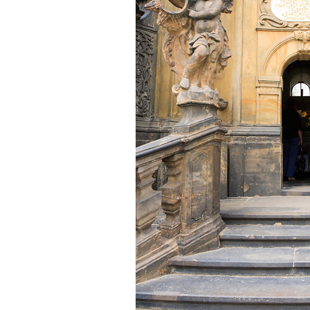
tài như nguyên khí quốc
gia. Mạnh hay yếu từ đó
mà ra cả.
Đối với một cá nhân: Suốt
cả đời gắn với việc học:
Học cái gì và học thày nào.
Và sự học luôn đi cùng với
sự sang trọng và thịnh
vượng.
Những người giỏi hay
người hiền tài có thể thức
tỉnh cho ta học cái gì một
cách hiệu quả và qua đó họ
cũng trở thành thày của ta.
Người tài giỏi là người làm
những việc mang lại giá trị
gia tăng cao mà người
thường không làm được.
Người hiền tài là người
mang tài của mình ra giúp
xã hội.
Vị thế xã hội cấp độ nào thì
có người tài, người hiền tài
cấp độ đó, ví như người tài
giỏi trong lớp, trong
trường, trong ngành, trong
vùng, trong quốc gia và thế
giới.