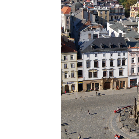
Hướng ngoại được cải
thiện so với trước.
Tính cách Cân bằng cảm
xúc vẫn yếu như cũ. Theo
các nghiên cứu mà thày
được biết, tính cách Cân
bằng cảm xúc là cốt lõi.
Mọi năng lực hoạt động
chuyên môn, xã hội của
một con người đều dựa
vào đây mà ra cả.
Ta có mặt trên đời này đều
có nguyên cớ tốt đẹp nào
đó.
Phải tự tin hơn nữa
vào chính mình, trước hết
là từ công việc chuyên
môn, nay chính là đồ án tốt
nghiệp.
Thày sẽ hỗ trợ chuyên
môn để em có kết quả tốt
nhất trong việc thực hiện
học phần Đồ án tốt nghiệp.
Ngày 10/6/2022. Thày
Phạm Đình Tuyển.
E chào thầy ạ! E là
Hỏi:
Thắng ,sinh vien nhận đồ