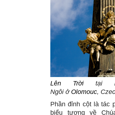
hội kia (thậm chí nhiều người
còn khuyết tật).
Hãy học và rèn luyện trở
thành người đa năng, nghĩa
là tập làm nhiều việc một lúc
(ưu tiên là việc theo chuyên
môn giỏi nhất của mình, tiếp
đến là việc mà xã hội đang
cần và cuối cùng là việc mà
mình yêu thích). Cũng chính
từ đây em sẽ tìm được những
mặt mạnh của mình.
Đối với những người tri thức,
trong tâm thức của họ không
có chỗ cho từ “bế tắc” và “mệt
mỏi”, chỉ có từ “khó khăn” và
“sáng tạo” để vượt qua mà
thôi. (Tất nhiên, trong cuộc
sống ai cũng phải chịu
những nỗi đau buồn, ví như
Lên Trời
tại P
sự mất mát của người thân,
bạn bè, đồng loại).
Ngôi ở
Olomouc
,
Cze
Một điều nữa em cũng cần
biết: Sức mạnh để làm
những điều khác biệt và sẽ
Phần đỉnh cột là tác
thành công, không phải chỉ
xuất phát từ bản thân em, từ
biểu tượng về Ch
thế giới thực tại này, mà còn