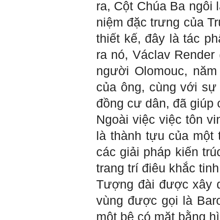
ra, Cột Chúa Ba ngôi l
Hỏi:
niệm đặc trưng của Tr
Em kính chào thầy ạ.
Em đang đọc lần 2 quyển
sách Nghĩ giàu làm giàu,
thiết kế, đây là tác 
xuất bản lần đầu năm
1937. Quyển sách được viết
ra nó, Václav Render 
từ 90 năm trước nhưng nó
vẫn đang phản ánh nhiều
người Olomouc, năm 1
thực tế.
Em đã đọc được rằng "các
cơ sở giáo dục cần có trách
của ông, cùng với sự 
nhiệm hơn nữa trong việc
định hướng nghề nghiệp cho
đồng cư dân, đã giúp 
sinh viên".
Em nghĩ đó là việc các thầy
đang làm không ngừng.
Ngoài việc việc tôn vi
Em viết mail này để cảm ơn
công việc của thầy ạ.
là thành tựu của một 
Em cảm ơn thầy đã đọc ạ.
Sinh viên 60KD3
các giải pháp kiến ​​t
trang trí điêu khắc tin
Trả lời:
Thày đã nhận được thư của
Tượng đài được xây 
em.
Rất cám ơn về những dòng
vùng được gọi là Bar
chia sẻ, động viên.
Định hướng nghề nghiệp
một bệ có mặt bằng hì
cho sinh viên không chỉ liên