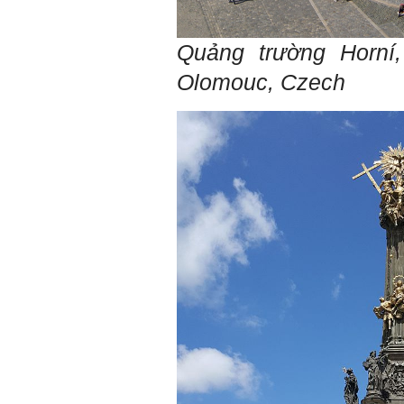
án tốt nghiệp nhóm thầy,
nhóm mình có nhóm zalo
riêng hay thế nào để trao
đổi về đồ án k ạ ? Em tìm
Quảng trường Horní,
sđt thầy để add Zalo nhưng
không được ạ! Em cảm ơn
Olomouc,
Czech
thầy.
Trả lời: Trao đổi trực tiếp
với thày qua mail.
Một số nội dung chính thực
hiện trong 4 tuần đầu tiên: :
1) Đọc kỹ các yêu cầu về
nội dung Học phần đồ án
tốt nghiệp của Khoa và Bộ
môn KTCN; in thành một
bộ hồ sơ, khi đi thông qua
mang theo (hoàn thành
ngay trong tuần thứ 1)
2) Báo cáo về tên đề tài tốt
nghiệp, vị trí cụ thể khu đất
dự kiến theo tỷ lệ 1/500
(hoàn thành trong tuần thứ
1)
3) Chuản bị các quy định,
tiêu chuẩn thiết kế có liên
quan đến đề tài; in thành