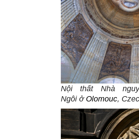
cỏi so với người khác, xin
thầy cho em lời khuyên được
không ạ?
Em cảm ơn thầy rất nhiều.
Trả lời:
Thày đã nhận được thư của
em
Chắc chắn trong cuộc đời
không có ai chỉ toàn thành
công cả.
Trong hoạt động chính trị,
thất bại là gắn với tính mạng.
Trong hoạt động kinh tế, thất
bại là gắn với thiệt hại về
kinh tế và thời gian.
Nội thất Nhà ngu
Trong hoạt động xã hội, thất
bại là mất niềm tin và vị
Ngôi ở
Olomouc
,
Cze
thế…
Trong thời đại hội nhập ngày
nay, con người phải cạnh
tranh với những đối thủ rất
mạnh mà trong nhiều trường
hợp ta còn chưa biết nhiều
về họ; giống như đi thi
Olimpic mà không biết sẽ