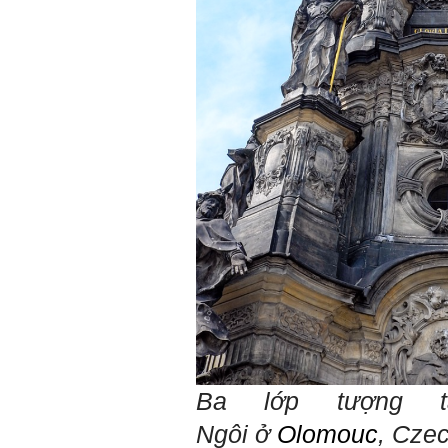
tìm thày hay người giỏi
trong lớp, khoa, trường;
trong gia đình và dòng họ
để học.
Thày chúc em sớm thành
công.
Ngày 19/4/2021. Thày
Phạm Đình Tuyển
Hỏi:
Em thưa thầy (cô). Trong quá
trình làm đồ án thì trong lớp
có nhóm không hoà đồng
được và bạn trong nhóm xin
sang nhóm khác. Vậy bạn đó
đề xuất chuyển nhóm với thầy
trong buổi thông tới luôn
được không ạ? Em cảm ơn ạ!
Trả lời:
Bộ môn đã nhận được thư
Ba lớp tượng 
của em.
Học kỹ năng mềm phối hợp
Ngôi ở
Olomouc
,
Cze
với các thành viên có liên
quan trong hoạt động tư vấn