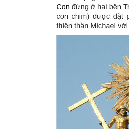
được khởi nguồn từ sức
Con
đứng ở hai bên Tr
mạnh tinh thần của tiền
nhân, tổ tiên và dòng họ gia
con chim) được đặt p
đình em. Vì vậy, phải tìm
hiểu, học để phát huy cho
thiên thần Michael với
được sức mạnh tinh thần
này, thậm chí biến thành
niềm tin cốt lõi của mình.
Chúc em trở thành con người
đa năng và thành công.
Ngày 4/12/2018. Thày Phạm
Đình Tuyển