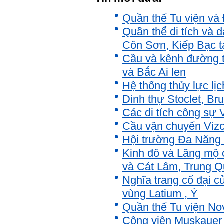
Quần thể Tu viện và Đ
Quần thể di tích và 
Côn Sơn, Kiếp Bạc tạ
Cầu và kênh đường t
và Bắc Ai len
Hệ thống thủy lực lịc
Dinh thự Stoclet, Bru
Các di tích công sự
Cầu vận chuyển Vizc
Hội trường Đa Năng ở
Kinh đô và Lăng mộ 
và Cát Lâm, Trung 
Nghĩa trang cổ đại củ
vùng Latium , Ý
Quần thể Tu viện No
Công viên Muskauer 