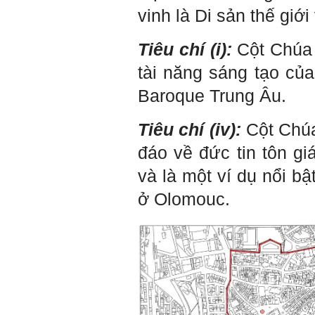
Đình Tuyển
vinh là Di sản thế giới 
Tiêu chí (i):
Cột Chúa 
Hỏi:
tài năng sáng tạo của
Thưa thầy, em xin gửi kết quả
bigfive mới của bản thân,
Baroque Trung Âu.
qua đây em cũng xin cảm ơn
thầy vì thông qua bài khảo
sát bigfive và những lời thầy
Tiêu chí (iv):
Cột Chúa
nói, em đã cố gắng khắc
phục những yếu điểm của
đáo về đức tin tôn gi
bản thân và cũng như trau
dồi thêm kiến thức để khai
và là một ví dụ nổi bậ
phá bản thân, và thực tế đã
có những chuyển biến tích
ở Olomouc.
cực trong cuộc sống và công
việc của em, tuy vậy bản thân
em cũng vẫn còn những
thiếu sót, những điều em
chưa thay đổi đc, em mong
thầy thông cảm và trân thành
cảm ơn thầy đã lắng nghe
em.
Sinh viên Khóa 53KD, Khoa