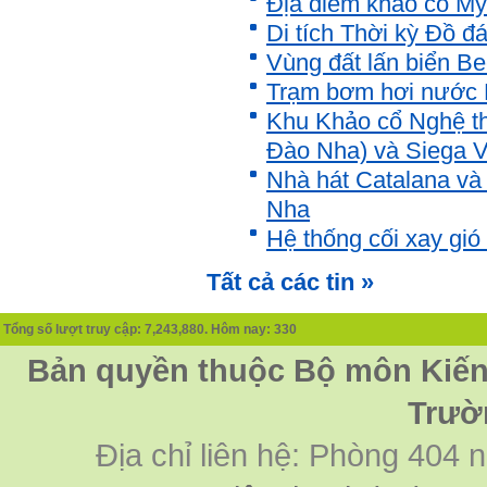
Địa điểm khảo cổ Myc
Di tích Thời kỳ Đồ 
Vùng đất lấn biển Be
Trạm bơm hơi nước 
Khu Khảo cổ Nghệ th
Đào Nha) và Siega V
Nhà hát Catalana và
Nha
Hệ thống cối xay gió
Tất cả các tin »
Tổng số lượt truy cập: 7,243,880. Hôm nay: 330
Bản quyền thuộc Bộ môn Kiến 
Trườ
Địa chỉ liên hệ: Phòng 404 