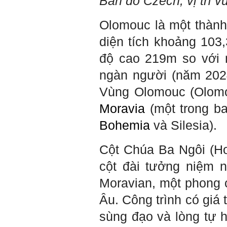
Bản đồ
Czech
, vị trí
nhau. Không phải lúc nào
cũng có người bên cạnh mà
học hỏi, mà phải có kế hoạch
Olomouc là một thàn
tự học, từ trong sách vở đến
mạng xã hội và thực tế;
diện tích khoảng 10
iv) Mở ra với thế giới bên
ngoài: Tìm người có đức, có
độ cao 219m so với 
tài mà chơi để học kiến thức
và sự đồng thuận; Ra với môi
ngàn người (năm 2024
trường tự nhiên mà hòa vào
trong đó. Sẵn sàng trải
Vùng Olomouc (Olomou
nghiệm làm những điều tốt
đẹp;
Moravia
(một trong b
v) Còn 2 năm nữa mới ra
trường. Phải học để tốt
Bohemia
và Silesia).
nghiệp đại học, điểm khởi
đầu sự nghiệp của một
người tri thức. Đây là thời
Cột Chúa Ba Ngôi (Ho
gian đủ để em tìm lại sự cân
bằng cảm xúc và tận tâm
cột đài tưởng niệm 
thay đổi chính mình.
Nếu có vấn đề gì về việc học
Moravian, một phong c
tập có thể trao đổi với thày.
Thày sẵn sàng đồng hành.
Âu. Công trình có giá 
Ngày 4/11/2023; Thày
Phạm
sùng đạo và lòng tự 
Đình Tuyển