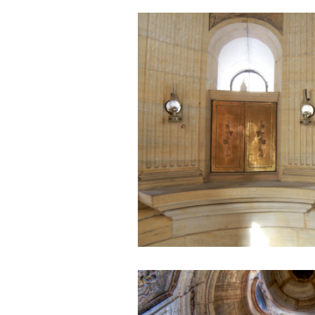
là một trong những mục tiêu
của việc Làm đồ án theo
nhóm.
Ai cũng phải nỗ lực tự học
điều này để đình hình được
nhận thức: Sức mạnh và vị
thế của một tổ chức chủ yếu
được xây dựng trên nền tảng
của việc "Cùng nghĩ,Cùng
làm".Từ đó mới mong công
việc đạt được hiệu quả cao
nhất.
23/4/2019. Thày Phạm Đình
Tuyển
Hỏi:
Em chào thầy, các câu trả lời
của thầy khiến em thấy rất
hữu ích. Em muốn hỏi thầy
khi thầy gặp những bế tắc
hay thất bại trong cuộc sống
thầy đã tự khắc phục như thế
nào, có khi nào thầy cảm
thấy mệt mỏi với công việc
của mình không. Hiện tại có
những lúc em cảm thấy kém