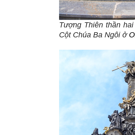
Mỗi người thường tìm và
chơi với người giỏi phù
hợp với vị thế của họ. Khi
tiến bộ, sang một vị thế
mới cao hơn, lại tìm thày
Tượng Thiên thần hai
giỏi tương xứng ở vị thế
đó mà học.
Cột Chúa Ba Ngôi ở
O
Khi đã tài giỏi trong một vị
thế, chính ta lại trở thành
người thày để dẫn dắt
những người khác chưa có
điều kiện giỏi bằng ta. Từ
đây ta cũng có được phẩm
cách của người chủ và
người lãnh đạo.
Khi đã hiểu được sự cần
thiết của việc tìm người
giỏi hay người hiền tài để
học và hành, thì tất yếu ta
sẽ tự thay đổi để tìm được
cách kết nối với họ.
Những hiền tài luôn mong
muốn làm những điều tốt
đẹp. Vậy hãy thể hiện cho
họ thấy tính cách của ta
cũng luôn mạnh mẽ hướng
về điều đó.
Là sinh viên, trước hết hãy