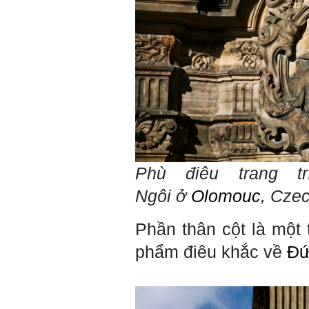
phải thi môn gì; đến đó mới
rõ.
Chính vì vậy, xã hội bây giờ
cần những người: i) Tư
tưởng tiến bộ; ii) Yêu tự do;
iii) Hoạt động đa năng và biết
liên kết với nhiều người để
làm nhiều việc; trong đó đặc
biệt với em là nhân tố thứ
ba.
Nếu một người chỉ chăm
chăm làm một việc; việc đó
thất bại có nghĩa là mất tất
cả.
Phù điêu trang 
Nếu một người làm ba việc;
một việc thành công, hai việc
Ngôi ở
Olomouc
,
Cze
thất bại, điều đó cũng chấp
nhận được.
Nếu một người làm năm việc;
Phần thân cột là một 
ba việc thành công, hai việc
thất bại, điều đó được coi
phẩm điêu khắc về
Đứ
như đã thành công.
Đã đi học được đến bậc đại
học, chắc chắn em có cơ hội
hơn rất nhiều người không
có điều kiện đi học ngoài xã