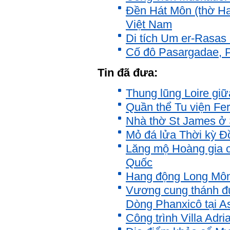
Đền Hát Môn (thờ Ha
Việt Nam
Di tích Um er-Rasas
Cố đô Pasargadae, P
Tin đã đưa:
Thung lũng Loire giữ
Quần thể Tu viện Fe
Nhà thờ St James ở Š
Mỏ đá lửa Thời kỳ Đ
Lăng mộ Hoàng gia c
Quốc
Hang động Long Môn
Vương cung thánh đ
Dòng Phanxicô tại As
Công trình Villa Adri