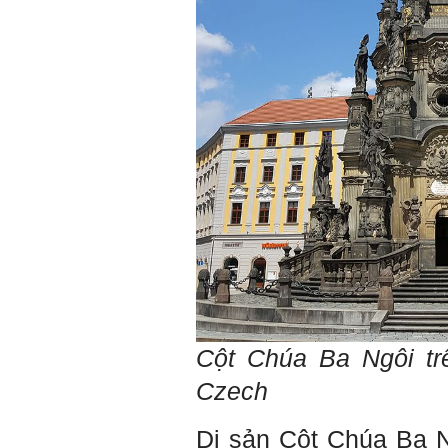
một bộ hồ sơ, khi đi thông
qua mang theo (hoàn thành
trong tuần thứ 2)
4) Tìm 5 ví dụ trên thế giới
về các công trình tương tự
với loại hình dự kiến trong
đề tài tốt nghiệp; nhận xét
và đánh giá, kết luận rút ra
để có thể ứng dụng cho đề
tài (4 tuần phải hoàn
thành);
5) Đọc lại các nguyên lý
thiết kế kiến trúc đã được
học (phải làm ngay và liên
tục cho đến khi bảo vệ đề
tài);
6) Nên tự đánh giá Ta là ai.
Đánh giá theo phần mềm
Big Five- tính cách sinh
viên, để thày biết rõ hơn về
sinh viên.
Phần mềm đánh
giá:
http://talaai.com.vn/
Cột Chúa Ba Ngôi tr
(talaai.com.vn)
Sau đó gửi ngay kết quả
Czech
đánh giá tính cách cho
thày, để có thể hỗ trợ.
Di sản Cột Chúa Ba 