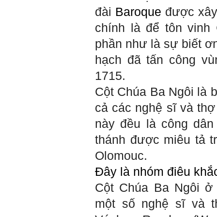
Gặp nhau 2 tuần/lần. Mỗi
lần gặp cần chuẩn bị sẵn
đài
Baroque
được xây 
câu hỏi để có thể trao đổi
tối đa những vấn đề liên
chính là để tôn vinh
quan đến đề tài tốt nghiệp
mà không tự trả lời được.
phần như là sự biết ơn
Địa điểm gặp: Chiều thứ tư
hàng tuần, từ 16h - 17h30
hạch đã tấn công v
tại Văn phòng Bộ môn
KTCN.
1715.
Đồ án tốt nghiệp là một sự
Cột Chúa Ba Ngôi là b
kiện quan trọng của đời
người lao động trí óc.
cả các nghệ sĩ và thợ
Phải nỗ lực hết sức và
dành tất cả thời gian,
này đều là công dâ
nguồn lực cho đồ án. Từ
đây mới có kết quả tốt
thánh được miêu tả tr
nhất, để trải nghiệm, hình
thành năng lực cần thiết
Olomouc.
chuẩn bị cho việc ra
trường và làm việc với vô
Đây là nhóm điêu khắ
số những người tài khác
trong xã hội.
Cột Chúa Ba Ngôi 
2/6/2022. Thày Phạm Đình
một số nghệ sĩ và t
Tuyển.