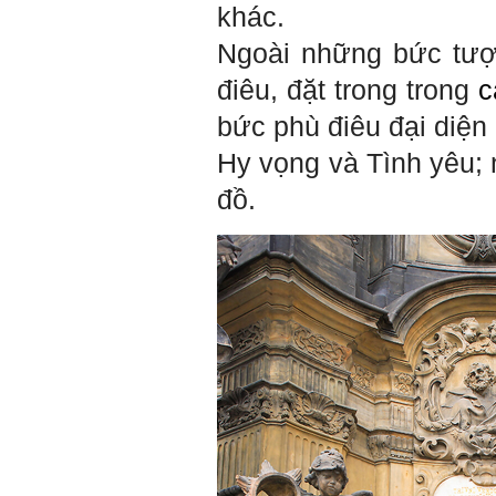
này. Nếu làm được như vậy,
khác.
sẽ thuận lợi hơn khi thử việc
và nhiều cơ hội hơn trong sự
Ngoài những bức tượ
nghiệp.
Khi trắc nghiệm Big Five, Tận
điêu, đặt trong trong
c
tâm cũng là tính cách nổi trội
của thày. Trong công việc,
bức phù điêu đại diện
thày luôn có thiện cảm với
những người Tận tâm.
Hy vọng và Tình yêu; 
Chúc em sớm trở thành con
người thật sự Tận tâm.
đồ.
Ngày 24/4/2021, Thày Phạm
Đình Tuyển.
Hỏi:
Em thưa thầy, thầy có thể
cho em hỏi làm sao mình
có thể kết nối làm quen với
những người giỏi hơn mình
ạ, em cảm ơn thầy.
Trả lời:
Thày đã nhận được thư
của em.
Đối với một đất nước: Hiền