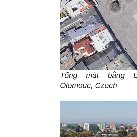
Tổng mặt bằng 
Olomouc,
Czech
Trả lời: Thày đã nhận
được kết quả đánh giá Big
Five của em.
Sau một năm tự nhìn nhận
mình là ai và đã có những
thay đổi .
Tính cách Tận tâm và