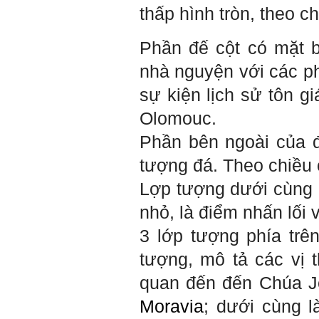
(talaai.com.vn)
thấp hình tròn, theo c
Trả lời:
Phần đế cột có mặt b
Thày đã nhận được biểu
nhà nguyện với các ph
tượng Big Five của em. Đây
là Big Five rất điển hình của
sự kiện lịch sử tôn g
sinh viên. Em còn là người
mạnh về Hướng ngoại, một
Olomouc.
tính cách rất được coi trọng
trong Thời đại liên kết và hội
Phần bên ngoài của 
nhập.
Do còn trong giai đoạn là
tượng đá. Theo chiều 
sinh viên gắn với Học hỏi,
Học tập là chính và chưa có
Lợp tượng dưới cùng l
Học hành, nên tính cách Tận
tâm của em còn thiếu mạnh
mẽ so với tính cách khác.
nhỏ, là điểm nhấn lối
Khi làm việc trong doanh
nghiệp hay tổ chức nào đó,
3 lớp tượng phía trê
người sử dụng lao động
đánh giá trước hết tính cách
tượng, mô tả các vị t
Tận tâm và là kỹ năng mềm
cơ bản của mỗi nhân viên.
quan đến đến Chúa Je
Không đợi đến lúc ra trường,
ngay từ bây giờ em dành
Moravia
; dưới cùng l
quan tâm hơn cho tính cách