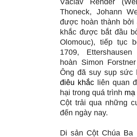
Václav Render (Wen
Em chào bộ môn ạ,
Hỏi:
em là Hoàng Đức Dương
Thoneck, Johann Wen
lớp 66XD8 msv-0013966
đang làm bài tiểu luận về
được hoàn thành bởi J
công trình dân dụng ạ em
thấy bộ môn có đăng bài
khắc được bắt đầu bởi
về công trình galaxy soho
ở Trung Quốc vậy em
Olomouc),
tiếp tục 
muốn xin bộ môn cho em
bài đăng đó được không ạ,
1709, Ettershaus
em xin cảm ơn bộ môn,em
chào bộ môn ạ.
hoàn Simon Forstne
Ông
đã suy sụp sức 
Trang WEB
Trả lời:
bmktcn.com được thành
điêu khắc
liên quan đ
lập với mục tiêu chính là
phục vụ sinh viên. Đương
hại trong quá trình
mạ
nhiên là em được đăng lại
các bài viết trên trang WEB
Cột trải qua những cu
này.
Chủ biên: TS. Phạm ĐÌnh
đến ngày nay.
Tuyển
Hỏi:
Em gửi thày bài Trắc nghiệm
Di sản Cột Chúa Ba 
tính cách – Big Five