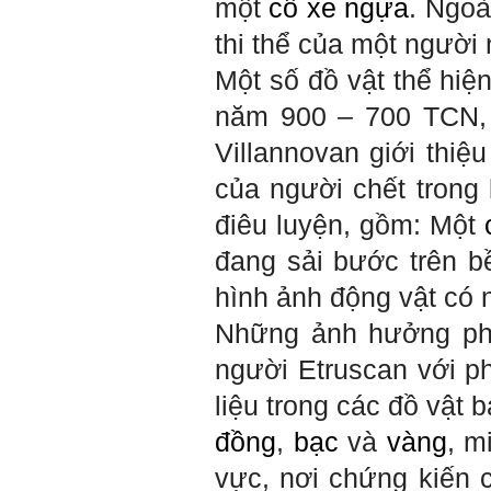
một
cỗ xe ngựa
. Ngoà
thi thể của một người
Một số đồ vật thể hiện
năm 900 – 700 TCN, 
Villannovan giới thiệ
của người chết trong 
điêu luyện, gồm: Một
đang sải bước trên b
hình ảnh động vật có 
Những ảnh hưởng phư
người Etruscan với p
liệu trong các đồ vật
đồng
,
bạc
và
vàng
, m
vực, nơi chứng kiến ​