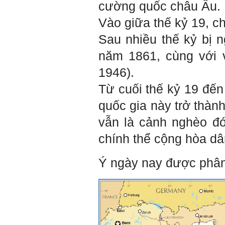
sáng tạo và khởi nghiệp.
cường quốc châu Âu.
Cuốn sách "Nghĩ giàu, làm
giàu" chỉ là một trong những
Vào giữa thế kỷ 19, ch
nội dung mà thế hệ trẻ quan
tâm.
Điều lớn lao hơn là họ phải
Sau nhiều thế kỷ bị n
có năng lực tự thân và năng
lực tự rèn luyện để hình
năm 1861, cùng với v
thành sự nghiệp và trở thành
người tốt cho gia đình, cộng
1946).
đồng và xã hội, phù hợp với
chuẩn mực chung của loài
người trong thế kỷ 21.
Từ cuối thế kỷ 19 đế
Sinh viên là tương lai của
thày.
quốc gia này trở thàn
Thày cùng các thày cô giáo
khác đang nỗ lực hết sức để
vẫn là cảnh nghèo đó
biến tương lai tốt đẹp đó
thành hiện thực.
Thày đang viết một cuốn
chính thể cộng hòa dâ
sách với tiêu đề: 'Nâng cao
năng lực khởi nghiệp đổi mới
sáng tạo cho sinh viên (và
Ý ngày nay được phân 
cựu sinh viên) trong lĩnh vực
xây dựng'. Dự kiến tháng
5/2023 xuất bản.
Chúc mọi điều tốt lành.
Ngày 8/3/2023; Thày Phạm
Đình Tuyển