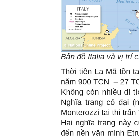
Trả lời:
Đã nhận được kết quả Big
Five. Nên ghép thêm kết quả
của những sinh viên khác,
người khác để có thể so
sánh và rút ra được nhận xét
ta là ai và từ đó tự sửa mình.
Kết quả cho thấy: Tính cách
(hay kỹ năng mềm) thuộc loại
Bản đồ Italia và vị trí
trung bình. Yếu về tính
hướng ngoại.
Từng bước, từng bước mà cố
Thời tiền La Mã tồn tạ
gắng hơn.
năm 900 TCN – 27 TCN)
Ngày 3/2/2023, thày Phạm
Đình Tuyển
Không còn nhiều di tí
Nghĩa trang cổ đại (n
Hỏi: E
m gửi thầy kết quả
Monterozzi tại thị trấ
Big Five ạ.
Hai nghĩa trang này 
đến nền văn minh Etru