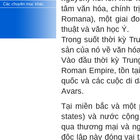
Các chuyên mục khác
tâm văn hóa, chính t
Một số việc phải làm ngay:
i) Thay đổi ngay nhận thức
Romana), một giai đo
cũ: Ta phải trở thành người
tài với cả kỹ năng cứng và
mềm phù hợp để cạnh tranh
thuật và văn học Ý.
và hợp tác, không chỉ trong
kiến trúc mà cả lĩnh vực liên
Trong suốt thời kỳ T
quan khác mà xã hội đang
cần và tạo ra giá trị gia tăng;
sản của nó về văn hóa,
ii) Sử dụng thời gian hợp lý:
Một ngày ngủ đủ 6- 7 tiếng
Vào đầu thời kỳ Tru
để tái tạo sức lao động. Thời
gian còn lại dành cho: Học
Roman Empire, tồn tại
ngoại ngữ và chuyển đổi số;
Đi học đầy đủ và lắng nghe
quốc và các cuộc di d
bài giảng; Đọc sách và tài
liệu bổ sung kiến thức; Chủ
Avars.
động trao đổi chuyên môn
với giảng viên và bạn bè;
iii) Chăm chỉ tự học tập: Lời
Tại miền bắc và một p
chê ghê gớm nhất là Kẻ lười
nhác. Từ Kẻ lười nhác đến
states) và nước cộng
Kẻ hèn hạ và vô dụng rất gần
nhau. Không phải lúc nào
qua thương mại và ng
cũng có người bên cạnh mà
học hỏi, mà phải có kế hoạch
độc lập này đóng vai 
tự học, từ trong sách vở đến