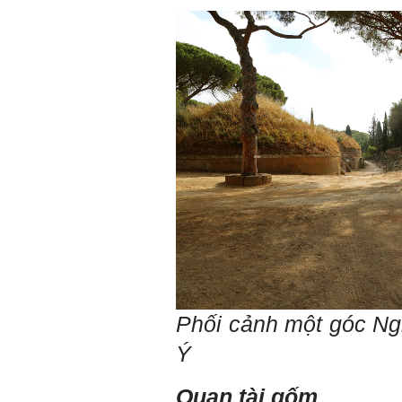
Ai cũng phải nỗ lực tự học
điều này để đình hình được
nhận thức: Sức mạnh và vị
thế của một tổ chức chủ yếu
được xây dựng trên nền tảng
của việc "Cùng nghĩ,Cùng
làm".Từ đó mới mong công
việc đạt được hiệu quả cao
nhất.
23/4/2019. Thày Phạm Đình
Tuyển
Hỏi:
Em chào thầy, các câu trả lời
của thầy khiến em thấy rất
hữu ích. Em muốn hỏi thầy
khi thầy gặp những bế tắc
hay thất bại trong cuộc sống
thầy đã tự khắc phục như thế
nào, có khi nào thầy cảm
thấy mệt mỏi với công việc
Phối cảnh một góc Ngh
của mình không. Hiện tại có
những lúc em cảm thấy kém
Ý
cỏi so với người khác, xin
thầy cho em lời khuyên được
không ạ?
Quan tài gốm