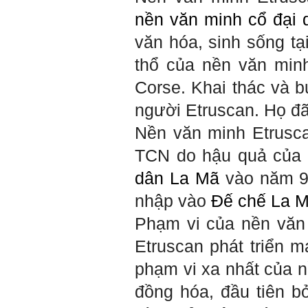
về các công trình tương tự
với loại hình dự kiến trong
nền
văn minh cổ đại
đề tài tốt nghiệp; nhận xét
và đánh giá, kết luận rút ra
văn hóa, sinh sống tạ
để có thể ứng dụng cho đề
tài (4 tuần phải hoàn
thổ của nền văn min
thành);
5) Đọc lại các nguyên lý
Corse. Khai thác và b
thiết kế kiến trúc đã được
học (phải làm ngay và liên
người Etruscan. Họ đ
tục cho đến khi bảo vệ đề
tài);
Nền văn minh Etrusca
6) Nên tự đánh giá Ta là ai.
Đánh giá theo phần mềm
TCN do hậu quả của
Big Five- tính cách sinh
viên, để thày biết rõ hơn về
dân La Mã
vào năm 90
sinh viên.
Phần mềm đánh
nhập vào
Đế chế La 
giá:
http://talaai.com.vn/
(talaai.com.vn)
Phạm vi của nền văn
Sau đó gửi ngay kết quả
đánh giá tính cách cho
Etruscan phát triển 
thày, để có thể hỗ trợ.
phạm vi xa nhất của 
Gặp nhau 2 tuần/lần. Mỗi
lần gặp cần chuẩn bị sẵn
đồng hóa, đầu tiên bở
câu hỏi để có thể trao đổi
tối đa những vấn đề liên