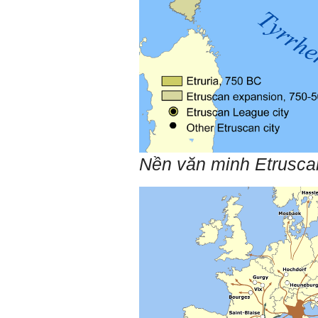
Thày đã nhận được biểu
tượng Big Five của em. Đây
là Big Five rất điển hình của
sinh viên. Em còn là người
mạnh về Hướng ngoại, một
tính cách rất được coi trọng
trong Thời đại liên kết và hội
nhập.
Do còn trong giai đoạn là
sinh viên gắn với Học hỏi,
Học tập là chính và chưa có
Học hành, nên tính cách Tận
tâm của em còn thiếu mạnh
Nền văn minh Etruscan
mẽ so với tính cách khác.
Khi làm việc trong doanh
nghiệp hay tổ chức nào đó,
người sử dụng lao động
đánh giá trước hết tính cách
Tận tâm và là kỹ năng mềm
cơ bản của mỗi nhân viên.
Không đợi đến lúc ra trường,
ngay từ bây giờ em dành
quan tâm hơn cho tính cách
này. Nếu làm được như vậy,
sẽ thuận lợi hơn khi thử việc
và nhiều cơ hội hơn trong sự
nghiệp.