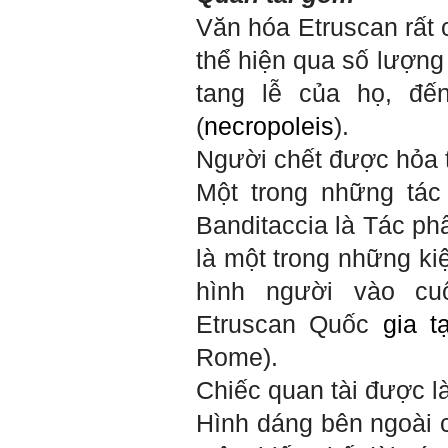
Em cảm ơn thầy rất nhiều.
Trả lời:
Văn hóa Etruscan rất 
thể hiện qua số lượng
Thày đã nhận được thư của
em
tang lễ của họ, đế
Chắc chắn trong cuộc đời
không có ai chỉ toàn thành
(
necropoleis
).
công cả.
Trong hoạt động chính trị,
Người chết được hỏa t
thất bại là gắn với tính mạng.
Trong hoạt động kinh tế, thất
Một trong những tác
bại là gắn với thiệt hại về
kinh tế và thời gian.
Banditaccia là Tác ph
Trong hoạt động xã hội, thất
bại là mất niềm tin và vị
là một trong những ki
thế…
hình người vào cu
Trong thời đại hội nhập ngày
nay, con người phải cạnh
Etruscan Quốc
gia t
tranh với những đối thủ rất
mạnh mà trong nhiều trường
hợp ta còn chưa biết nhiều
Rome).
về họ; giống như đi thi
Olimpic mà không biết sẽ
Chiếc quan tài được 
phải thi môn gì; đến đó mới
rõ.
Hình dáng bên ngoài 
Chính vì vậy, xã hội bây giờ
cần những người: i) Tư