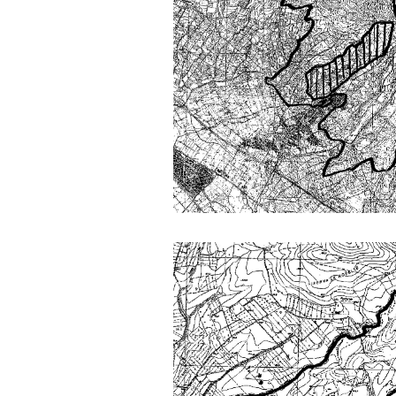
cả đời gắn với việc học:
Học cái gì và học thày nào.
Và sự học luôn đi cùng với
sự sang trọng và thịnh
vượng.
Những người giỏi hay
người hiền tài có thể thức
tỉnh cho ta học cái gì một
cách hiệu quả và qua đó họ
cũng trở thành thày của ta.
Người tài giỏi là người làm
những việc mang lại giá trị
gia tăng cao mà người
thường không làm được.
Người hiền tài là người
mang tài của mình ra giúp
xã hội.
Vị thế xã hội cấp độ nào thì
có người tài, người hiền tài
cấp độ đó, ví như người tài
giỏi trong lớp, trong
trường, trong ngành, trong
vùng, trong quốc gia và thế
giới.
Mỗi người thường tìm và
chơi với người giỏi phù
hợp với vị thế của họ. Khi
tiến bộ, sang một vị thế