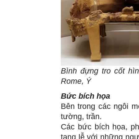
hiểu, học để phát huy cho
được sức mạnh tinh thần
này, thậm chí biến thành
niềm tin cốt lõi của mình.
Chúc em trở thành con người
đa năng và thành công.
Ngày 4/12/2018. Thày Phạm
Đình Tuyển
Bình đựng tro cốt hì
Rome, Ý
Bức bích họa
Bên trong các ngôi mộ
tường, trần.
Các bức bích họa, ph
tang lễ với những ngườ