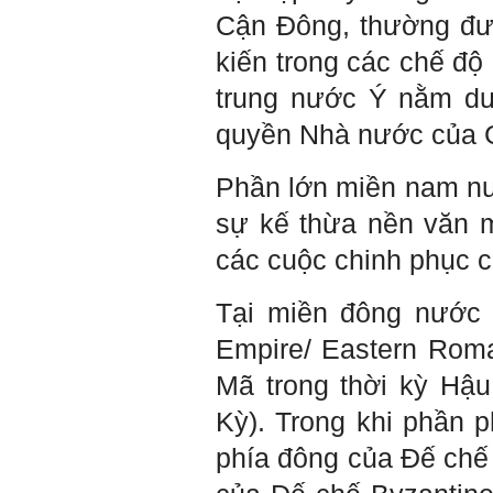
mạng xã hội và thực tế;
Cận Đông, thường đư
iv) Mở ra với thế giới bên
ngoài: Tìm người có đức, có
kiến trong các chế độ
tài mà chơi để học kiến thức
và sự đồng thuận; Ra với môi
trung nước Ý nằm dư
trường tự nhiên mà hòa vào
trong đó. Sẵn sàng trải
quyền Nhà nước của G
nghiệm làm những điều tốt
đẹp;
v) Còn 2 năm nữa mới ra
Phần lớn miền nam nướ
trường. Phải học để tốt
nghiệp đại học, điểm khởi
sự kế thừa nền văn m
đầu sự nghiệp của một
người tri thức. Đây là thời
các cuộc chinh phục 
gian đủ để em tìm lại sự cân
bằng cảm xúc và tận tâm
thay đổi chính mình.
Tại miền đông nước 
Nếu có vấn đề gì về việc học
tập có thể trao đổi với thày.
Empire/ Eastern Roma
Thày sẵn sàng đồng hành.
Mã trong thời kỳ Hậu
Ngày 4/11/2023; Thày
Phạm
Đình Tuyển
Kỳ). Trong khi phần p
Hỏi:
phía đông của Đế chế 
Em kính chào thầy ạ.
Em đang đọc lần 2 quyển