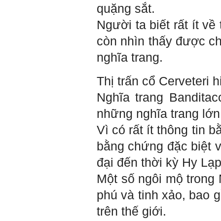
Thày chúc em sớm thành
quặng sắt.
công.
Người ta biết rất ít 
Ngày 19/4/2021. Thày
Phạm Đình Tuyển
còn nhìn thấy được cho
nghĩa trang.
Hỏi:
Em thưa thầy (cô). Trong quá
trình làm đồ án thì trong lớp
Thị trấn cổ Cerveteri 
có nhóm không hoà đồng
được và bạn trong nhóm xin
Nghĩa trang Banditac
sang nhóm khác. Vậy bạn đó
đề xuất chuyển nhóm với thầy
những nghĩa trang lớn 
trong buổi thông tới luôn
được không ạ? Em cảm ơn ạ!
Vì có rất ít thông tin
bằng chứng đặc biệt v
Trả lời:
đại đến thời kỳ Hy Lạp
Bộ môn đã nhận được thư
của em.
Một số ngôi mộ trong 
Học kỹ năng mềm phối hợp
với các thành viên có liên
quan trong hoạt động tư vấn
phú và tinh xảo, bao 
là một trong những mục tiêu
của việc Làm đồ án theo
trên thế giới.
nhóm.