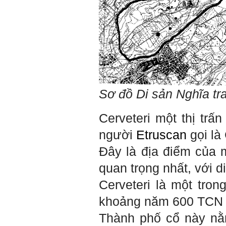
mới cao hơn, lại tìm thày
giỏi tương xứng ở vị thế
đó mà học.
Khi đã tài giỏi trong một vị
thế, chính ta lại trở thành
người thày để dẫn dắt
những người khác chưa có
điều kiện giỏi bằng ta. Từ
đây ta cũng có được phẩm
cách của người chủ và
người lãnh đạo.
Sơ đồ Di sản Nghĩa tr
Khi đã hiểu được sự cần
thiết của việc tìm người
giỏi hay người hiền tài để
Cerveteri một thị tr
học và hành, thì tất yếu ta
sẽ tự thay đổi để tìm được
người
Etruscan
gọi là
cách kết nối với họ.
Những hiền tài luôn mong
Đây là địa điểm của 
muốn làm những điều tốt
đẹp. Vậy hãy thể hiện cho
quan trọng nhất, với di
họ thấy tính cách của ta
cũng luôn mạnh mẽ hướng
Cerveteri là một tro
về điều đó.
Là sinh viên, trước hết hãy
tìm thày hay người giỏi
khoảng năm 600 TC
trong lớp, khoa, trường;
trong gia đình và dòng họ
Thành phố cổ này nằ
để học.