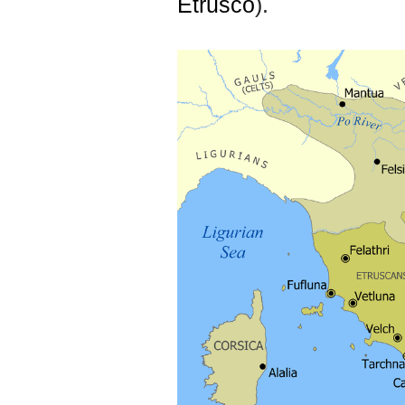
Etrusco
).
đang làm bài tiểu luận về
công trình dân dụng ạ em
thấy bộ môn có đăng bài
về công trình galaxy soho
ở Trung Quốc vậy em
muốn xin bộ môn cho em
bài đăng đó được không ạ,
em xin cảm ơn bộ môn,em
chào bộ môn ạ.
Trang WEB
Trả lời:
bmktcn.com được thành
lập với mục tiêu chính là
phục vụ sinh viên. Đương
nhiên là em được đăng lại
các bài viết trên trang WEB
này.
Chủ biên: TS. Phạm ĐÌnh
Tuyển
Hỏi:
Em gửi thày bài Trắc nghiệm
tính cách – Big Five
(talaai.com.vn)
Trả lời: