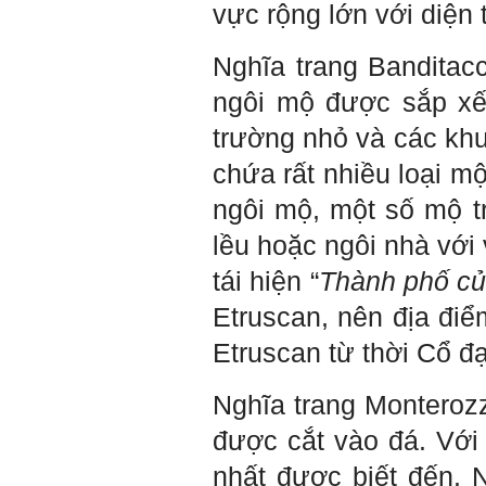
vực rộng lớn với diện
Nghĩa trang Banditacc
ngôi mộ được sắp xế
trường nhỏ và các khu
chứa rất nhiều loại 
ngôi mộ, một số mộ 
lều hoặc ngôi nhà với 
tái hiện “
Thành phố củ
Trả lời: Thày đã nhận
Etruscan, nên địa đi
được kết quả đánh giá Big
Five của em.
Etruscan từ thời Cổ đạ
Sau một năm tự nhìn nhận
mình là ai và đã có những
thay đổi .
Nghĩa trang Monterozzi
Tính cách Tận tâm và
Hướng ngoại được cải
được cắt vào đá. Với
thiện so với trước.
Tính cách Cân bằng cảm
nhất được biết đến. 
xúc vẫn yếu như cũ. Theo