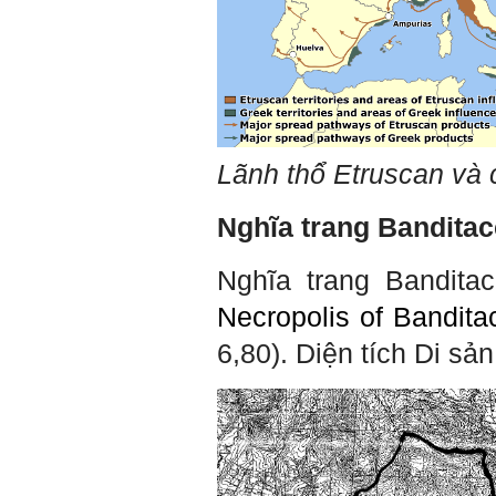
Khi trắc nghiệm Big Five, Tận
tâm cũng là tính cách nổi trội
của thày. Trong công việc,
thày luôn có thiện cảm với
những người Tận tâm.
Chúc em sớm trở thành con
người thật sự Tận tâm.
Ngày 24/4/2021, Thày Phạm
Lãnh thổ Etruscan và
Đình Tuyển.
Hỏi:
Nghĩa trang Banditacc
Em thưa thầy, thầy có thể
cho em hỏi làm sao mình
có thể kết nối làm quen với
Nghĩa trang Banditac
những người giỏi hơn mình
ạ, em cảm ơn thầy.
Necropolis of Bandita
6,80). Diện tích Di sả
Trả lời:
Thày đã nhận được thư
của em.
Đối với một đất nước: Hiền
tài như nguyên khí quốc
gia. Mạnh hay yếu từ đó
mà ra cả.
Đối với một cá nhân: Suốt