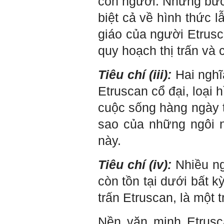
con người: Những bức 
sđt thầy để add Zalo nhưng
không được ạ! Em cảm ơn
biệt cả về hình thức l
thầy.
Trả lời: Trao đổi trực tiếp
giáo của người Etrusca
với thày qua mail.
quy hoạch thị trấn và 
Một số nội dung chính thực
hiện trong 4 tuần đầu tiên: :
Tiêu chí (iii):
Hai nghĩ
1) Đọc kỹ các yêu cầu về
nội dung Học phần đồ án
Etruscan cổ đại, loại 
tốt nghiệp của Khoa và Bộ
môn KTCN; in thành một
cuộc sống hàng ngày t
bộ hồ sơ, khi đi thông qua
mang theo (hoàn thành
sao của những ngôi 
ngay trong tuần thứ 1)
2) Báo cáo về tên đề tài tốt
này.
nghiệp, vị trí cụ thể khu đất
dự kiến theo tỷ lệ 1/500
(hoàn thành trong tuần thứ
Tiêu chí (iv):
Nhiều ngô
1)
3) Chuản bị các quy định,
còn tồn tại dưới bất 
tiêu chuẩn thiết kế có liên
quan đến đề tài; in thành
một bộ hồ sơ, khi đi thông
trấn Etruscan, là một 
qua mang theo (hoàn thành
trong tuần thứ 2)
4) Tìm 5 ví dụ trên thế giới
Nền văn minh Etrusc