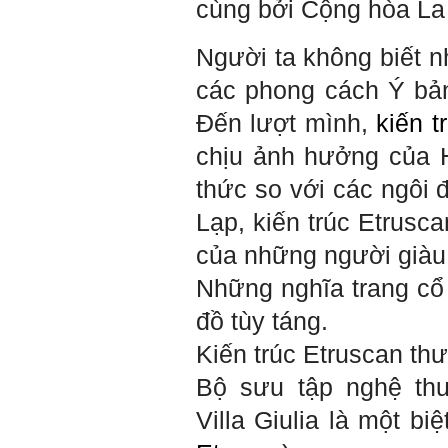
cùng bởi Cộng hòa La
quan đến đề tài tốt nghiệp
mà không tự trả lời được.
Địa điểm gặp: Chiều thứ tư
Người ta không biết nh
hàng tuần, từ 16h - 17h30
tại Văn phòng Bộ môn
các phong cách Ý bả
KTCN.
Đồ án tốt nghiệp là một sự
Đến lượt mình,
kiến ​
kiện quan trọng của đời
người lao động trí óc.
chịu ảnh hưởng của 
Phải nỗ lực hết sức và
dành tất cả thời gian,
thức so với các ngôi
nguồn lực cho đồ án. Từ
đây mới có kết quả tốt
Lạp, kiến trúc Etrus
nhất, để trải nghiệm, hình
thành năng lực cần thiết
của những người giàu 
chuẩn bị cho việc ra
trường và làm việc với vô
Những nghĩa trang cổ
số những người tài khác
trong xã hội.
đồ tùy táng.
2/6/2022. Thày Phạm Đình
Kiến trúc Etruscan t
Tuyển.
Bộ sưu tập nghệ thu
Em chào bộ môn ạ,
Hỏi:
Villa Giulia là một bi
em là Hoàng Đức Dương
lớp 66XD8 msv-0013966