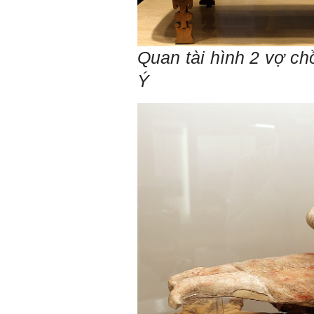
là tập làm nhiều việc một lúc
(ưu tiên là việc theo chuyên
môn giỏi nhất của mình, tiếp
đến là việc mà xã hội đang
Quan tài hình 2 vợ ch
cần và cuối cùng là việc mà
mình yêu thích). Cũng chính
Ý
từ đây em sẽ tìm được những
mặt mạnh của mình.
Đối với những người tri thức,
trong tâm thức của họ không
có chỗ cho từ “bế tắc” và “mệt
mỏi”, chỉ có từ “khó khăn” và
“sáng tạo” để vượt qua mà
thôi. (Tất nhiên, trong cuộc
sống ai cũng phải chịu
những nỗi đau buồn, ví như
sự mất mát của người thân,
bạn bè, đồng loại).
Một điều nữa em cũng cần
biết: Sức mạnh để làm
những điều khác biệt và sẽ
thành công, không phải chỉ
xuất phát từ bản thân em, từ
thế giới thực tại này, mà còn
được khởi nguồn từ sức
mạnh tinh thần của tiền
nhân, tổ tiên và dòng họ gia
đình em. Vì vậy, phải tìm