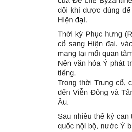
của Đế chế Byzantine
sách Nghĩ giàu làm giàu,
xuất bản lần đầu năm
đôi khi được dùng để
1937. Quyển sách được viết
từ 90 năm trước nhưng nó
Hiện
đại
.
vẫn đang phản ánh nhiều
thực tế.
Em đã đọc được rằng "các
cơ sở giáo dục cần có trách
Thời kỳ Phục hưng (Re
nhiệm hơn nữa trong việc
định hướng nghề nghiệp cho
cổ sang Hiện đại, và
sinh viên".
Em nghĩ đó là việc các thầy
mang lại mối quan tâm
đang làm không ngừng.
Em viết mail này để cảm ơn
công việc của thầy ạ.
Nền văn hóa Ý phát tr
Em cảm ơn thầy đã đọc ạ.
Sinh viên 60KD3
tiếng.
Trong thời Trung cổ,
Trả lời:
đến Viễn Đông và Tân
Thày đã nhận được thư của
em.
Rất cám ơn về những dòng
Âu.
chia sẻ, động viên.
Định hướng nghề nghiệp
cho sinh viên không chỉ liên
Sau nhiều thế kỷ can 
quan đến việc đào tạo kỹ
năng cứng mà còn phải là kỹ
năng mềm, liên quan trước
quốc nội bộ, nước Ý bị
hết đến năng lực đổi mới