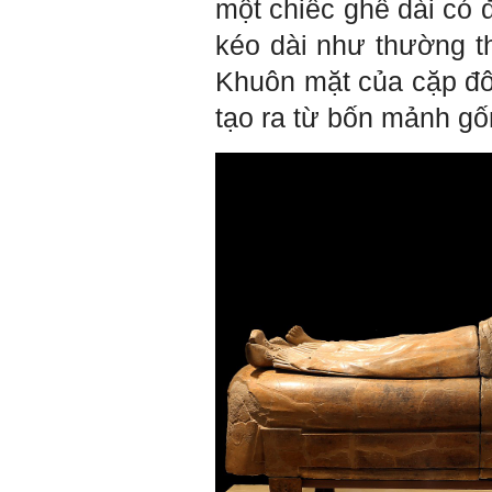
một chiếc ghế dài có 
tưởng tiến bộ; ii) Yêu tự do;
iii) Hoạt động đa năng và biết
kéo dài như thường t
liên kết với nhiều người để
làm nhiều việc; trong đó đặc
Khuôn mặt của cặp đô
biệt với em là nhân tố thứ
ba.
tạo ra từ bốn mảnh gố
Nếu một người chỉ chăm
chăm làm một việc; việc đó
thất bại có nghĩa là mất tất
cả.
Nếu một người làm ba việc;
một việc thành công, hai việc
thất bại, điều đó cũng chấp
nhận được.
Nếu một người làm năm việc;
ba việc thành công, hai việc
thất bại, điều đó được coi
như đã thành công.
Đã đi học được đến bậc đại
học, chắc chắn em có cơ hội
hơn rất nhiều người không
có điều kiện đi học ngoài xã
hội kia (thậm chí nhiều người
còn khuyết tật).
Hãy học và rèn luyện trở
thành người đa năng, nghĩa