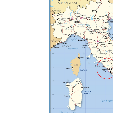
Hỏi:
Thưa thầy, em xin gửi kết quả
bigfive mới của bản thân,
qua đây em cũng xin cảm ơn
thầy vì thông qua bài khảo
sát bigfive và những lời thầy
nói, em đã cố gắng khắc
phục những yếu điểm của
bản thân và cũng như trau
dồi thêm kiến thức để khai
phá bản thân, và thực tế đã
có những chuyển biến tích
cực trong cuộc sống và công
việc của em, tuy vậy bản thân
em cũng vẫn còn những
thiếu sót, những điều em
chưa thay đổi đc, em mong
thầy thông cảm và trân thành
cảm ơn thầy đã lắng nghe
em.
Sinh viên Khóa 53KD, Khoa
Kiến trúc Quy hoạch, ĐHXD
Hà Nội