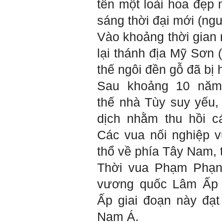
tên một loài hoa đẹp
sáng thời đại mới (ngư
Vào khoảng thời gian
lại thánh địa Mỹ Sơn 
thế ngôi đền gỗ đã bị 
Sau khoảng 10 năm 
thế nhà Tùy suy yếu
dịch nhằm thu hồi c
Các vua nối nghiệp 
thổ về phía Tây Nam,
Thời vua Phạm Phạn 
Trả lời: Thày đã nhận
vương quốc Lâm Ấp
được kết quả đánh giá Big
Five của em.
Sau một năm tự nhìn nhận
Ấp giai đoạn này đạt
mình là ai và đã có những
thay đổi .
Nam Á.
Tính cách Tận tâm và