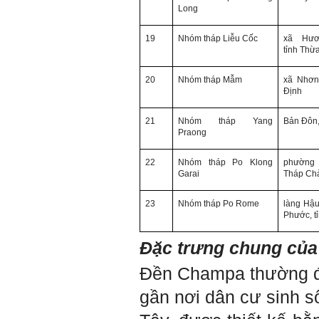
có điều kiện đi học ngoài xã
Long
hội kia (thậm chí nhiều người
còn khuyết tật).
19
Nhóm
tháp Liễu Cốc
xã Hư
Hãy học và rèn luyện trở
tỉnh
Thừa
thành người đa năng, nghĩa
là tập làm nhiều việc một lúc
(ưu tiên là việc theo chuyên
20
Nhóm
tháp Mẫm
xã Nhơ
môn giỏi nhất của mình, tiếp
Định
đến là việc mà xã hội đang
cần và cuối cùng là việc mà
mình yêu thích). Cũng chính
21
Nhóm
tháp Yang
Bản Đôn
từ đây em sẽ tìm được những
Praong
mặt mạnh của mình.
Đối với những người tri thức,
22
Nhóm
tháp Po Klong
phường 
trong tâm thức của họ không
Garai
Tháp Ch
có chỗ cho từ “bế tắc” và “mệt
mỏi”, chỉ có từ “khó khăn” và
“sáng tạo” để vượt qua mà
23
Nhóm
tháp Po Rome
làng Hậ
thôi. (Tất nhiên, trong cuộc
Phước
, 
sống ai cũng phải chịu
những nỗi đau buồn, ví như
Đặc trưng chung của
sự mất mát của người thân,
bạn bè, đồng loại).
Một điều nữa em cũng cần
Đền Champa thường đượ
biết: Sức mạnh để làm
những điều khác biệt và sẽ
gần nơi dân cư sinh s
thành công, không phải chỉ
xuất phát từ bản thân em, từ