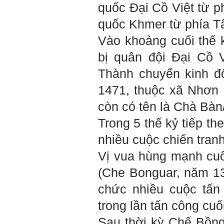
Đối với một đất nước: Hiền
quốc Đại Cồ Việt từ p
tài như nguyên khí quốc
gia. Mạnh hay yếu từ đó
quốc Khmer từ phía T
mà ra cả.
Đối với một cá nhân: Suốt
Vào khoảng cuối thế 
cả đời gắn với việc học:
Học cái gì và học thày nào.
bị quân đội Đại Cồ 
Và sự học luôn đi cùng với
sự sang trọng và thịnh
Thành chuyển kinh đ
vượng.
Những người giỏi hay
1471, thuộc xã Nhơn 
người hiền tài có thể thức
tỉnh cho ta học cái gì một
còn có tên là Chà Bàn
cách hiệu quả và qua đó họ
cũng trở thành thày của ta.
Trong 5 thế kỷ tiếp th
Người tài giỏi là người làm
những việc mang lại giá trị
nhiều cuộc chiến tranh
gia tăng cao mà người
thường không làm được.
Người hiền tài là người
Vị vua hùng mạnh cu
mang tài của mình ra giúp
xã hội.
(Che Bonguar, năm 13
Vị thế xã hội cấp độ nào thì
có người tài, người hiền tài
chức nhiều cuộc tấn
cấp độ đó, ví như người tài
giỏi trong lớp, trong
trong lần tấn công cu
trường, trong ngành, trong
vùng, trong quốc gia và thế
Sau thời kỳ Chế Bồng