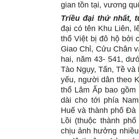
gian tồn tại, vương qu
nhau. Không phải lúc nào
cũng có người bên cạnh mà
học hỏi, mà phải có kế hoạch
Triều đại thứ nhất, 
tự học, từ trong sách vở đến
mạng xã hội và thực tế;
đại có tên Khu Liên, l
iv) Mở ra với thế giới bên
ngoài: Tìm người có đức, có
thổ Việt bị đô hộ bởi
tài mà chơi để học kiến thức
và sự đồng thuận; Ra với môi
Giao Chỉ, Cửu Chân v
trường tự nhiên mà hòa vào
trong đó. Sẵn sàng trải
hai, năm 43- 541, dư
nghiệm làm những điều tốt
đẹp;
Tào Ngụy, Tấn, Tề và
v) Còn 2 năm nữa mới ra
trường. Phải học để tốt
yếu, người dân theo 
nghiệp đại học, điểm khởi
đầu sự nghiệp của một
thổ Lâm Ấp bao gồm 
người tri thức. Đây là thời
gian đủ để em tìm lại sự cân
dài cho tới phía Na
bằng cảm xúc và tận tâm
thay đổi chính mình.
Huế và thành phố Đà 
Nếu có vấn đề gì về việc học
Lồi (thuộc thành ph
tập có thể trao đổi với thày.
Thày sẵn sàng đồng hành.
chịu ảnh hưởng nhiều
Ngày 4/11/2023; Thày
Phạm
Đình Tuyển