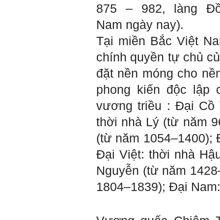
tính cách – Big Five
875 – 982, làng Đ
(talaai.com.vn)
Nam ngày nay).
Trả lời:
Tại miền Bắc Việt N
Thày đã nhận được biểu
chính quyền tự chủ c
tượng Big Five của em. Đây
là Big Five rất điển hình của
đặt nền móng cho nền
sinh viên. Em còn là người
mạnh về Hướng ngoại, một
phong kiến độc lập 
tính cách rất được coi trọng
trong Thời đại liên kết và hội
nhập.
vương triều : Đại Cồ
Do còn trong giai đoạn là
sinh viên gắn với Học hỏi,
thời nhà Lý (từ năm 9
Học tập là chính và chưa có
Học hành, nên tính cách Tận
(từ năm 1054–1400); 
tâm của em còn thiếu mạnh
mẽ so với tính cách khác.
Đại Việt: thời nhà H
Khi làm việc trong doanh
nghiệp hay tổ chức nào đó,
Nguyễn (từ năm 1428–
người sử dụng lao động
đánh giá trước hết tính cách
1804–1839); Đại Nam:
Tận tâm và là kỹ năng mềm
cơ bản của mỗi nhân viên.
Không đợi đến lúc ra trường,
ngay từ bây giờ em dành