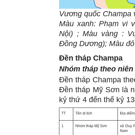
quan trong hoạt động tư vấn
là một trong những mục tiêu
Vương quốc Champa v
của việc Làm đồ án theo
nhóm.
Màu xanh: Phạm vi v
Ai cũng phải nỗ lực tự học
điều này để đình hình được
Nội) ; Màu vàng : V
nhận thức: Sức mạnh và vị
thế của một tổ chức chủ yếu
Đồng Dương); Màu đỏ 
được xây dựng trên nền tảng
của việc "Cùng nghĩ,Cùng
làm".Từ đó mới mong công
Đền tháp Champa
việc đạt được hiệu quả cao
nhất.
23/4/2019. Thày Phạm Đình
Nhóm tháp theo niên 
Tuyển
Đền tháp Champa theo
Hỏi:
Đền tháp Mỹ Sơn là n
Em chào thầy, các câu trả lời
của thầy khiến em thấy rất
kỷ thứ 4 đến thế kỷ 13
hữu ích. Em muốn hỏi thầy
khi thầy gặp những bế tắc
hay thất bại trong cuộc sống
TT
Tên di tích
Địa điểm
thầy đã tự khắc phục như thế
nào, có khi nào thầy cảm
thấy mệt mỏi với công việc
1
Nhóm
tháp Mỹ Sơn
xã Duy 
của mình không. Hiện tại có
Nam
những lúc em cảm thấy kém