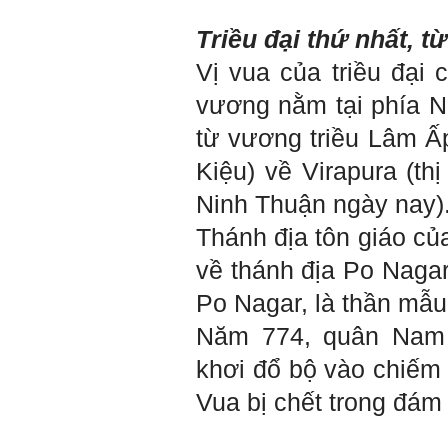
án tốt nghiệp nhóm thầy,
nhóm mình có nhóm zalo
Triều đại thứ nhất, t
riêng hay thế nào để trao
đổi về đồ án k ạ ? Em tìm
Vị vua của triều đại c
sđt thầy để add Zalo nhưng
không được ạ! Em cảm ơn
vương nằm tại phía 
thầy.
Trả lời: Trao đổi trực tiếp
từ vương triều Lâm Ấp
với thày qua mail.
Kiệu) về Virapura (t
Một số nội dung chính thực
hiện trong 4 tuần đầu tiên: :
Ninh Thuận ngày nay)
1) Đọc kỹ các yêu cầu về
Thánh địa tôn giáo c
nội dung Học phần đồ án
tốt nghiệp của Khoa và Bộ
về thánh địa Po Naga
môn KTCN; in thành một
bộ hồ sơ, khi đi thông qua
Po Nagar, là thần mẫ
mang theo (hoàn thành
ngay trong tuần thứ 1)
Năm 774, quân Nam 
2) Báo cáo về tên đề tài tốt
nghiệp, vị trí cụ thể khu đất
khơi đổ bộ vào chiếm
dự kiến theo tỷ lệ 1/500
(hoàn thành trong tuần thứ
Vua bị chết trong đám
1)
3) Chuản bị các quy định,
tiêu chuẩn thiết kế có liên
quan đến đề tài; in thành