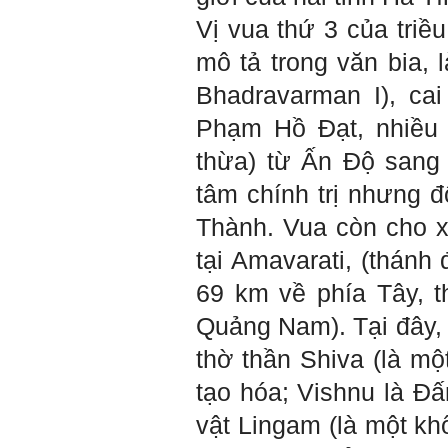
cho sinh viên không chỉ liên
quan đến việc đào tạo kỹ
Vị vua thứ 3 của triề
năng cứng mà còn phải là kỹ
năng mềm, liên quan trước
mô tả trong văn bia,
hết đến năng lực đổi mới
sáng tạo và khởi nghiệp.
Cuốn sách "Nghĩ giàu, làm
Bhadravarman I), ca
giàu" chỉ là một trong những
nội dung mà thế hệ trẻ quan
Phạm Hồ Đạt, nhiều 
tâm.
Điều lớn lao hơn là họ phải
thừa) từ Ấn Độ sang 
có năng lực tự thân và năng
lực tự rèn luyện để hình
thành sự nghiệp và trở thành
tâm chính trị nhưng đ
người tốt cho gia đình, cộng
đồng và xã hội, phù hợp với
Thành. Vua còn cho x
chuẩn mực chung của loài
người trong thế kỷ 21.
tại Amavarati, (thán
Sinh viên là tương lai của
thày.
Thày cùng các thày cô giáo
69 km về phía Tây, 
khác đang nỗ lực hết sức để
biến tương lai tốt đẹp đó
Quảng Nam). Tại đây,
thành hiện thực.
Thày đang viết một cuốn
thờ thần Shiva (là mộ
sách với tiêu đề: 'Nâng cao
năng lực khởi nghiệp đổi mới
sáng tạo cho sinh viên (và
tạo hóa; Vishnu là Đấ
cựu sinh viên) trong lĩnh vực
xây dựng'. Dự kiến tháng
vật Lingam (là một khố
5/2023 xuất bản.
Chúc mọi điều tốt lành.