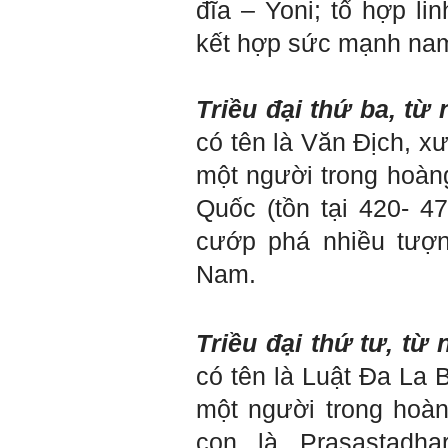
Ngày 8/3/2023; Thày Phạm
đĩa – Yoni; tổ hợp l
Đình Tuyển
kết hợp sức mạnh nam,
Hỏi:
Triều đại thứ ba, từ
Thưa thầy, em xin gửi kết quả
có tên là Văn Địch, x
bigfive mới của bản thân,
qua đây em cũng xin cảm ơn
một người trong hoàn
thầy vì thông qua bài khảo
sát bigfive và những lời thầy
Quốc (tồn tại 420- 4
nói, em đã cố gắng khắc
phục những yếu điểm của
cướp phá nhiều tượ
bản thân và cũng như trau
dồi thêm kiến thức để khai
Nam.
phá bản thân, và thực tế đã
có những chuyển biến tích
cực trong cuộc sống và công
việc của em, tuy vậy bản thân
em cũng vẫn còn những
Triều đại thứ tư, từ
thiếu sót, những điều em
chưa thay đổi đc, em mong
có tên là Luật Đa La B
thầy thông cảm và trân thành
cảm ơn thầy đã lắng nghe
một người trong hoà
em.
con là Prasastadh
Sinh viên Khóa 53KD, Khoa