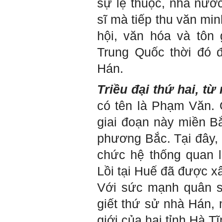
sự lệ thuộc, nhà nướ
Hỏi:
sĩ mà tiếp thu văn mi
Em kính chào thầy ạ.
hội, văn hóa và tôn
Em đang đọc lần 2 quyển
sách Nghĩ giàu làm giàu,
xuất bản lần đầu năm
Trung Quốc thời đó 
1937. Quyển sách được viết
từ 90 năm trước nhưng nó
Hán.
vẫn đang phản ánh nhiều
thực tế.
Em đã đọc được rằng "các
Triều đại thứ hai, từ
cơ sở giáo dục cần có trách
nhiệm hơn nữa trong việc
có tên là Phạm Văn. Ô
định hướng nghề nghiệp cho
sinh viên".
Em nghĩ đó là việc các thầy
giai đoạn này miền Bắ
đang làm không ngừng.
Em viết mail này để cảm ơn
phương Bắc. Tại đây,
công việc của thầy ạ.
Em cảm ơn thầy đã đọc ạ.
chức hệ thống quan l
Sinh viên 60KD3
Lồi tại Huế đã được xâ
Trả lời:
Với sức mạnh quân s
Thày đã nhận được thư của
em.
giết thứ sử nhà Hán,
Rất cám ơn về những dòng
chia sẻ, động viên.
Định hướng nghề nghiệp
giới của hai tỉnh Hà 