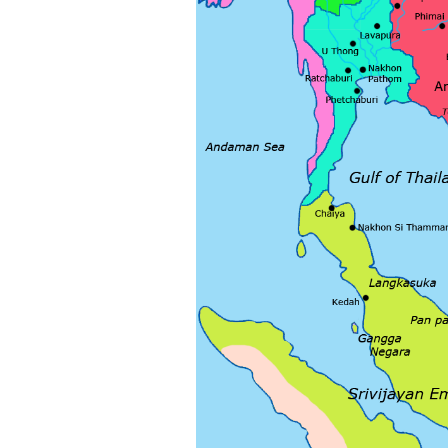
Là sinh viên, trước hết hãy
tìm thày hay người giỏi
trong lớp, khoa, trường;
trong gia đình và dòng họ
để học.
Thày chúc em sớm thành
công.
Ngày 19/4/2021. Thày
Phạm Đình Tuyển
Hỏi:
Em thưa thầy (cô). Trong quá
trình làm đồ án thì trong lớp
có nhóm không hoà đồng
được và bạn trong nhóm xin
sang nhóm khác. Vậy bạn đó
đề xuất chuyển nhóm với thầy
trong buổi thông tới luôn
được không ạ? Em cảm ơn ạ!
Trả lời:
Bộ môn đã nhận được thư
của em.
Học kỹ năng mềm phối hợp
với các thành viên có liên