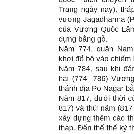
Trang ngày nay),
thá
vương
Jagadharma (
P
của Vương Quốc Lâm 
dựng bằng gỗ.
Năm 774, quân Nam 
khơi đổ bộ vào chiếm 
Năm 784, sau khi đán
hai (774- 786) Vươn
thánh địa Po Nagar bằn
Năm 817, dưới thời c
817) và thứ năm (817 
xây dựng thêm các th
tháp. Đến thế thế kỷ t