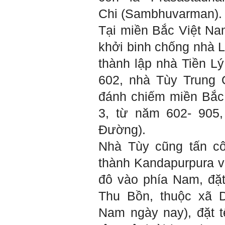
Kiến trúc Quy hoạch, ĐHXD
Chi (Sambhuvarman).
Hà Nội
Tại miền Bắc Việt Nam
khởi binh chống nhà L
Trả lời:
thành lập nhà Tiền 
Đã nhận được kết quả Big
Five. Nên ghép thêm kết quả
602, nhà Tùy Trung Q
của những sinh viên khác,
người khác để có thể so
đánh chiếm miền Bắc 
sánh và rút ra được nhận xét
ta là ai và từ đó tự sửa mình.
3, từ năm 602- 905,
Kết quả cho thấy: Tính cách
(hay kỹ năng mềm) thuộc loại
Đường).
trung bình. Yếu về tính
hướng ngoại.
Nhà Tùy cũng tấn c
Từng bước, từng bước mà cố
gắng hơn.
thành Kandapurpura 
Ngày 3/2/2023, thày Phạm
đô vào phía Nam, đặt
Đình Tuyển
Thu Bồn, thuộc xã 
Nam ngày nay), đặt 
Hỏi: E
m gửi thầy kết quả
Big Five ạ.