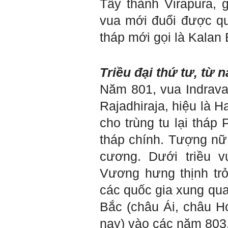
Tây thành Virapura,
Gặp nhau 2 tuần/lần. Mỗi
lần gặp cần chuẩn bị sẵn
vua mới đuổi được qu
câu hỏi để có thể trao đổi
tối đa những vấn đề liên
tháp mới gọi là Kalan 
quan đến đề tài tốt nghiệp
mà không tự trả lời được.
Địa điểm gặp: Chiều thứ tư
hàng tuần, từ 16h - 17h30
Triều đại thứ tư, từ 
tại Văn phòng Bộ môn
KTCN.
Năm 801, vua Indrava
Đồ án tốt nghiệp là một sự
Rajadhiraja, hiệu là 
kiện quan trọng của đời
người lao động trí óc.
cho trùng tu lại thá
Phải nỗ lực hết sức và
dành tất cả thời gian,
tháp chính. Tượng nữ
nguồn lực cho đồ án. Từ
đây mới có kết quả tốt
cương. Dưới triều 
nhất, để trải nghiệm, hình
thành năng lực cần thiết
chuẩn bị cho việc ra
Vương hưng thịnh trở
trường và làm việc với vô
số những người tài khác
các quốc gia xung qua
trong xã hội.
Bắc (châu Ái, châu 
2/6/2022. Thày Phạm Đình
Tuyển.
nay) vào các năm 803