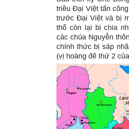
giới.
Mỗi người thường tìm và
triều Đại Việt tấn cô
chơi với người giỏi phù
hợp với vị thế của họ. Khi
trước Đại Việt và bị 
tiến bộ, sang một vị thế
mới cao hơn, lại tìm thày
thổ còn lại bị chia n
giỏi tương xứng ở vị thế
đó mà học.
các chúa Nguyễn thôn
Khi đã tài giỏi trong một vị
thế, chính ta lại trở thành
chính thức bị sáp nh
người thày để dẫn dắt
những người khác chưa có
(vị hoàng đế thứ 2 của
điều kiện giỏi bằng ta. Từ
đây ta cũng có được phẩm
cách của người chủ và
người lãnh đạo.
Khi đã hiểu được sự cần
thiết của việc tìm người
giỏi hay người hiền tài để
học và hành, thì tất yếu ta
sẽ tự thay đổi để tìm được
cách kết nối với họ.
Những hiền tài luôn mong
muốn làm những điều tốt
đẹp. Vậy hãy thể hiện cho
họ thấy tính cách của ta
cũng luôn mạnh mẽ hướng
về điều đó.