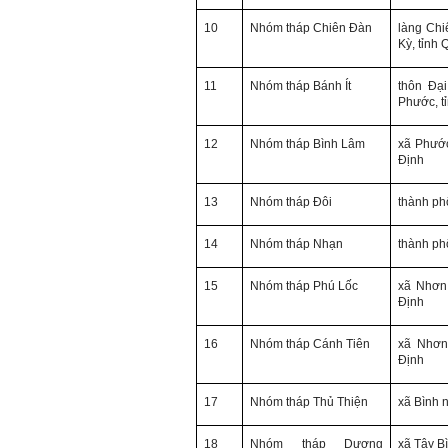
Olimpic mà không biết sẽ
phải thi môn gì; đến đó mới
10
Nhóm
tháp Chiên Đàn
làng Chi
rõ.
Kỳ
, tỉnh
Chính vì vậy, xã hội bây giờ
cần những người: i) Tư
11
Nhóm
tháp Bánh Ít
thôn Đạ
tưởng tiến bộ; ii) Yêu tự do;
Phước
, 
iii) Hoạt động đa năng và biết
liên kết với nhiều người để
làm nhiều việc; trong đó đặc
12
Nhóm
tháp Bình Lâm
xã Phướ
biệt với em là nhân tố thứ
Định
ba.
Nếu một người chỉ chăm
13
Nhóm
tháp Đôi
thành p
chăm làm một việc; việc đó
thất bại có nghĩa là mất tất
14
Nhóm
tháp Nhạn
thành p
cả.
Nếu một người làm ba việc;
một việc thành công, hai việc
15
Nhóm
tháp Phú Lốc
xã Nhơn 
thất bại, điều đó cũng chấp
Định
nhận được.
Nếu một người làm năm việc;
ba việc thành công, hai việc
16
Nhóm
tháp Cánh Tiên
xã Nhơ
thất bại, điều đó được coi
Định
như đã thành công.
17
Nhóm
tháp Thủ Thiện
xã Bình 
Đã đi học được đến bậc đại
học, chắc chắn em có cơ hội
hơn rất nhiều người không
18
Nhóm
tháp Dương
xã Tây B