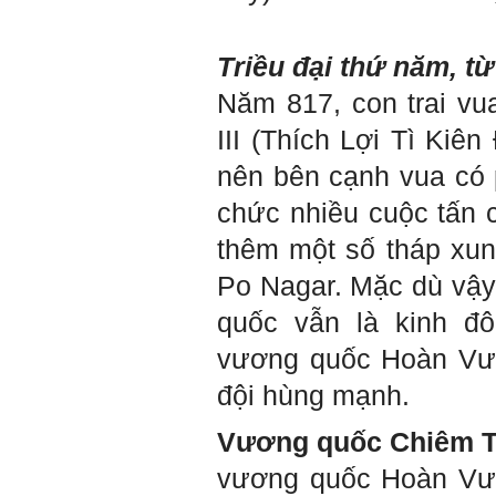
Em chào bộ môn ạ,
Hỏi:
em là Hoàng Đức Dương
Triều đại thứ năm, t
lớp 66XD8 msv-0013966
đang làm bài tiểu luận về
Năm 817, con trai vu
công trình dân dụng ạ em
thấy bộ môn có đăng bài
III (Thích Lợi Tì Kiên
về công trình galaxy soho
ở Trung Quốc vậy em
nên bên cạnh vua có 
muốn xin bộ môn cho em
bài đăng đó được không ạ,
chức nhiều cuộc tấn 
em xin cảm ơn bộ môn,em
chào bộ môn ạ.
thêm một số tháp xun
Trang WEB
Po Nagar. Mặc dù vậy,
Trả lời:
bmktcn.com được thành
lập với mục tiêu chính là
quốc vẫn là kinh đô 
phục vụ sinh viên. Đương
nhiên là em được đăng lại
vương quốc Hoàn Vươ
các bài viết trên trang WEB
này.
đội hùng mạnh.
Chủ biên: TS. Phạm ĐÌnh
Tuyển
Vương quốc Chiêm 
Hỏi:
vương quốc Hoàn Vươn
Em gửi thày bài Trắc nghiệm