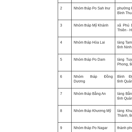
cỏi so với người khác, xin
2
Nhóm
tháp Po Sah Inư
phường 
thầy cho em lời khuyên được
Bình Th
không ạ?
Em cảm ơn thầy rất nhiều.
3
Nhóm
tháp Mỹ Khánh
xã Phú 
Trả lời:
Thiên - 
Thày đã nhận được thư của
4
Nhóm
tháp Hòa Lai
làng Tam
em
tỉnh
Ninh
Chắc chắn trong cuộc đời
không có ai chỉ toàn thành
công cả.
5
Nhóm
tháp Po Dam
làng Tu
Trong hoạt động chính trị,
Phong
, 
thất bại là gắn với tính mạng.
Trong hoạt động kinh tế, thất
6
Nhóm
tháp Đồng
Bình Đ
bại là gắn với thiệt hại về
Dương
tỉnh
Quả
kinh tế và thời gian.
Trong hoạt động xã hội, thất
bại là mất niềm tin và vị
7
Nhóm
tháp Bằng An
làng Bằn
thế…
tỉnh
Quả
Trong thời đại hội nhập ngày
nay, con người phải cạnh
8
Nhóm
tháp Khương Mỹ
làng Kh
tranh với những đối thủ rất
Thành
, 
mạnh mà trong nhiều trường
hợp ta còn chưa biết nhiều
9
Nhóm
tháp Po Nagar
thành p
về họ; giống như đi thi