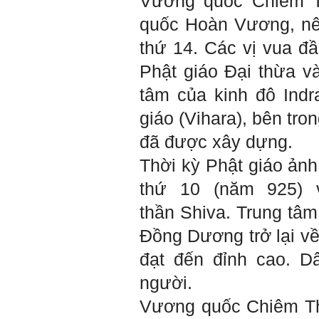
Vương quốc Chiêm Th
quan tâm hơn cho tính cách
này. Nếu làm được như vậy,
quốc Hoàn Vương, nên 
sẽ thuận lợi hơn khi thử việc
và nhiều cơ hội hơn trong sự
thứ 14. Các vị vua đ
nghiệp.
Khi trắc nghiệm Big Five, Tận
Phật giáo Đại thừa v
tâm cũng là tính cách nổi trội
của thày. Trong công việc,
tâm của kinh đô Indr
thày luôn có thiện cảm với
những người Tận tâm.
giáo (Vihara), bên tro
Chúc em sớm trở thành con
người thật sự Tận tâm.
đã được xây dựng.
Ngày 24/4/2021, Thày Phạm
Đình Tuyển.
Thời kỳ Phật giáo ản
thứ 10 (năm 925) 
Hỏi:
Em thưa thầy, thầy có thể
thần
Shiva. Trung tâ
cho em hỏi làm sao mình
có thể kết nối làm quen với
Đồng Dương trở lại v
những người giỏi hơn mình
ạ, em cảm ơn thầy.
đạt đến đỉnh cao. D
người.
Trả lời:
Thày đã nhận được thư
Vương quốc Chiêm Th
của em.