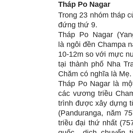
Tháp Po Nagar
Trong 23 nhóm tháp 
đứng thứ 9.
Tháp Po Nagar (Yan
là
ngôi đền
Ch
ampa nằ
10-12m so với mực nư
tại thành phố
Nha Tr
Chăm có nghĩa là Mẹ.
Tháp Po Nagar là mộ
các vương triều Cham
trình được xây dựng 
(
Panduranga, năm 757 
triều đại thứ nhất (
75
quốc dịch chuyển t