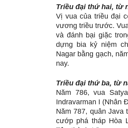
một bộ hồ sơ, khi đi thông
Triều đại thứ hai, từ
qua mang theo (hoàn thành
trong tuần thứ 2)
Vị vua của triều đại 
4) Tìm 5 ví dụ trên thế giới
về các công trình tương tự
vương triều trước. V
với loại hình dự kiến trong
đề tài tốt nghiệp; nhận xét
và đánh bại giặc tro
và đánh giá, kết luận rút ra
để có thể ứng dụng cho đề
dựng bia kỷ niệm ch
tài (4 tuần phải hoàn
thành);
Nagar bằng gạch, năm 
5) Đọc lại các nguyên lý
thiết kế kiến trúc đã được
nay.
học (phải làm ngay và liên
tục cho đến khi bảo vệ đề
tài);
6) Nên tự đánh giá Ta là ai.
Triều đại thứ ba, từ 
Đánh giá theo phần mềm
Big Five- tính cách sinh
Năm 786, vua Satya
viên, để thày biết rõ hơn về
sinh viên.
Phần mềm đánh
Indravarman I (Nhân Đ
giá:
http://talaai.com.vn/
(talaai.com.vn)
Năm 787, quân Java từ
Sau đó gửi ngay kết quả
đánh giá tính cách cho
cướp phá tháp Hòa La
thày, để có thể hỗ trợ.