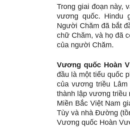
Hướng ngoại được cải
Trong giai đoạn này, 
thiện so với trước.
Tính cách Cân bằng cảm
vương quốc. Hindu g
xúc vẫn yếu như cũ. Theo
các nghiên cứu mà thày
Người Chăm đã bắt đ
được biết, tính cách Cân
bằng cảm xúc là cốt lõi.
chữ Chăm, và họ đã có 
Mọi năng lực hoạt động
chuyên môn, xã hội của
của người Chăm.
một con người đều dựa
vào đây mà ra cả.
Ta có mặt trên đời này đều
có nguyên cớ tốt đẹp nào
Vương quốc Hoàn 
đó.
Phải tự tin hơn nữa
vào chính mình, trước hết
đầu là một tiểu quốc 
là từ công việc chuyên
môn, nay chính là đồ án tốt
của vương triều Lâm 
nghiệp.
Thày sẽ hỗ trợ chuyên
thành lập vương triều
môn để em có kết quả tốt
nhất trong việc thực hiện
Miền Bắc Việt Nam gi
học phần Đồ án tốt nghiệp.
Ngày 10/6/2022. Thày
Phạm Đình Tuyển.
Tùy và nhà Đường (tồn
Vương quốc Hoàn Vương
E chào thầy ạ! E là
Hỏi:
Thắng ,sinh vien nhận đồ