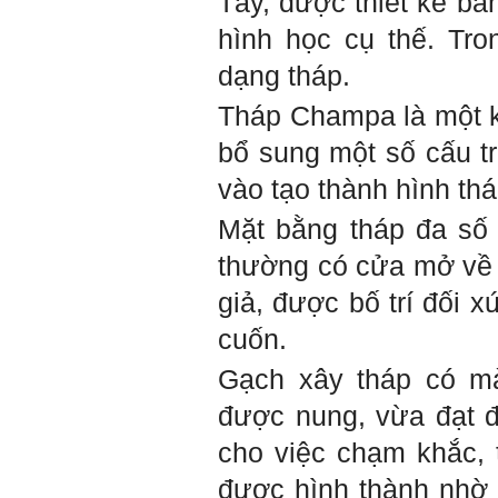
Tây, được thiết kế bằ
thế giới thực tại này, mà còn
được khởi nguồn từ sức
hình học cụ thế. Tr
mạnh tinh thần của tiền
nhân, tổ tiên và dòng họ gia
dạng tháp.
đình em. Vì vậy, phải tìm
hiểu, học để phát huy cho
Tháp Champa là một k
được sức mạnh tinh thần
này, thậm chí biến thành
bổ sung một số cấu tr
niềm tin cốt lõi của mình.
vào tạo thành hình thá
Chúc em trở thành con người
đa năng và thành công.
Mặt bằng tháp đa số 
Ngày 4/12/2018. Thày Phạm
Đình Tuyển
thường có cửa mở về 
giả, được bố trí đối 
cuốn.
Gạch xây tháp có m
được nung, vừa đạt đ
cho việc chạm khắc, 
được hình thành nhờ s