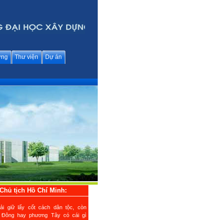
ững
Thư viện
Dự án
Chủ tịch Hồ Chí Minh:
ải giữ lấy cốt cách dân tộc, còn
 Đông hay phương Tây có cái gì