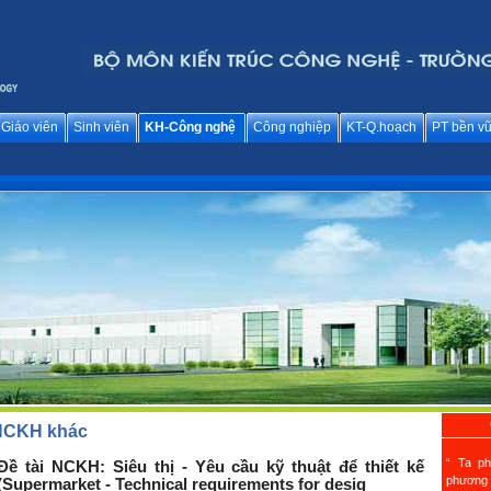
Giáo viên
Sinh viên
KH-Công nghệ
Công nghiệp
KT-Q.hoạch
PT bền v
NCKH khác
“ Ta ph
Đề tài NCKH: Siêu thị - Yêu cầu kỹ thuật để thiết kế
phương
(Supermarket - Technical requirements for desig