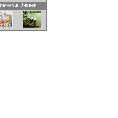
TRANH VUI - ẢNH ĐẸP