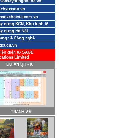
uvanxaydungonline.vn
ichvusxnn.vn
haoxahoivietnam.vn
y dựng KCN, Khu kinh tế
y dựng Hà Nội
sàng về Công nghệ
gcucu.vn
iện điện tử SAGE
cations Limited
ĐỒ ÁN QH - KT
TRANH VẼ