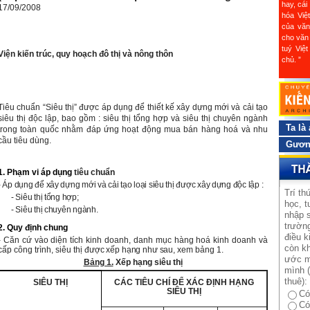
hay, cái
17/09/2008
hóa Việ
của văn
cho văn 
tuý Việ
Viện kiến trúc, quy hoạch đô thị và nông thôn
chủ. ”
Tiêu chuẩn “Siêu thị” được áp dụng để thiết kế xây dựng mới và cải tạo
siêu thị độc lập, bao gồm : siêu thị tổng hợp và siêu thị chuyên ngành
Ta là
trong toàn quốc nhằm đáp ứng hoạt động mua bán hàng hoá và nhu
cầu tiêu dùng.
Gương
1. Phạm vi áp dụng
tiêu chuẩn
- Áp dụng để xây dựng mới và cải tạo loại siêu thị được xây dựng độc lập :
Trí th
- Siêu thị tổng hợp;
học, t
- Siêu thị chuyên ngành.
nhập s
trường
2. Quy định chung
điều k
- Căn cứ vào diện tích kinh doanh, danh mục hàng hoá kinh doanh và
còn kh
cấp công trình, siêu thị
được xếp hạng như sau,
xem bảng 1.
ước m
Bảng 1.
Xếp hạng siêu thị
mình (
thuê):
SIÊU THỊ
CÁC TIÊU CHÍ ĐỂ XÁC ĐỊNH HẠNG
SIÊU THỊ
Có
Có