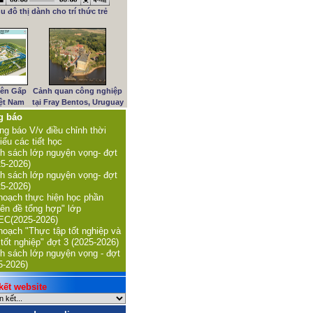
u đô thị dành cho trí thức trẻ
iên Gấp
Cảnh quan công nghiệp
iệt Nam
tại Fray Bentos, Uruguay
g báo
ng báo V/v điều chỉnh thời
iểu các tiết học
h sách lớp nguyện vọng- đợt
25-2026)
h sách lớp nguyện vọng- đợt
25-2026)
hoạch thực hiện học phần
ên đề tổng hợp" lớp
C(2025-2026)
hoạch "Thực tập tốt nghiệp và
 tốt nghiệp" đợt 3 (2025-2026)
h sách lớp nguyện vọng - đợt
5-2026)
ết website