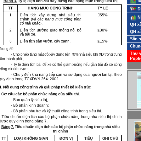
t
Bảng 3.
Tỷ lệ diện tích đất xây dựng các hạng mục trong siêu thị
TT
HẠNG MỤC CÔNG TRÌNH
TỶ LỆ
D
1
Diện tích xây dựng nhà siêu thị
55%
N
chính (
và các hạng mục công trình
có mái khác
).
QH xâ
2
Diện tích đường giao thông nội bộ
≥30%
QH xâ
và bãi xe.
Sẵn 
3
Diện tích sân vườn, cây xanh.
≥15%
Chun
Trong đó:
Thư v
- Cho phép tăng mật độ xây dựng lên 70%nhà siêu khi XD trong trung
Pupli
tâm thành phố ;
- Tỷ lệ diện tích bãi để xe có thể giảm xuống nếu gần bãi đỗ xe công
cộng của khu vực
- Chú ý đến khả năng tiếp cận và sử dụng của người tàn tật; theo
quy định trong TCXDVN 264:
2002
4. Nội dung công trình và giải pháp thiết kế
kiến trúc
- Cơ cấu các bộ phận chức năng của siêu thị.
- Ban quản lý siêu thị;
- Bộ phận kinh doanh;
- Bộ phận phụ trợ và kỹ thuật công trình trong siêu thị.
- Tiêu chuẩn diện tích các bộ phận chức năng trong nhà siêu thị chính
được quy định trong bảng 7.
Bảng 7.
Tiêu chuẩn diện tích các bộ phận chức năng trong nhà siêu
thị chính
TT
LOẠI KHÔNG GIAN
ĐƠN VỊ
TIÊU
GHI CHÚ