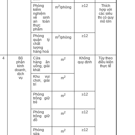
Phòng
≥12
Thích
2
m
/phòng
kiểm
hợp với
nghiệm
các siêu
vệ sinh
thị có quy
an toàn
mô lớn
thực
phẩm
Phòng
≥12
2
m
/phòng
quản lý
chất
lượng
hàng hoá
4
Bộ
Cửa
Không
Tùy theo
2
m
phận
hàng ăn
quy định
điều kiện
kinh
uống, giải
thực tế
doanh,
khát
dịch
Khu vui
2
vụ
m
chơi, giải
trí
Phòng
≥12
2
m
trông giữ
trẻ
Phòng
≥12
2
m
trông giữ
đồ
Phòng
≥12
2
m
sửa