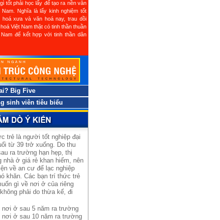
 gì tốt phải học lấy để tạo ra nền văn
t Nam. Nghĩa là lấy kinh nghiệm tốt
 hoá xưa và văn hoá nay, trau dồi
hoá Việt Nam thật có tinh thần thuần
t Nam để kết hợp với tinh thần dân
 ai? Big Five
 sinh viên tiêu biểu
ức trẻ là người tốt nghiệp đại
uổi từ 39 trở xuống. Do thu
au ra trường hạn hẹp, thị
 nhà ở giá rẻ khan hiếm, nên
iện về an cư để lạc nghiệp
ó khăn. Các bạn trí thức trẻ
uốn gì về nơi ở của riêng
không phải do thừa kế, đi
 nơi ở sau 5 năm ra trường
 nơi ở sau 10 năm ra trường