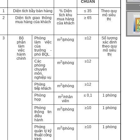
CHUẨN
1
Diện tích bầy bán hàng
% Diện
≤ 35
Theo quy
tích khu
mô siêu
2
Diện tích giao thông
≥ 65
mua hàng
thị
mua hàng của khách
của khách
3
Bộ
Phòng
≥12
Số lượng
2
m
/phòng
phận
làm việc
xác định
làm
của
theo quy
việc
trưởng -
mô siêu
hành
phó BQL.
thị
chính
Các
≥12
2
m
/phòng
phòng
chuyên
môn,
nghiệp vụ
Phòng
≥12
2
m
/phòng
tiếp khách
Phòng
≤ 0,1
1 phòng
2
m
/nhân
họp
viên
Phòng
≥10
1 phòng
2
m
/phòng
thông tin
điều
hành
Phòng
≥10
1 phòng
2
m
/phòng
quản lý kỹ
thuật công
trình