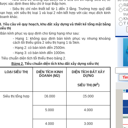
được xác định theo tiêu chí ở loại thấp hơn.
Rấ
- Siêu thị chỉ nên thiết kế từ 1 đến 3 tầng. Trường hợp quỹ đất
Có
hạn hẹp, với siêu thị loại 1 và loại 2 nên kết hợp với các mục đích kinh
tr
doanh khác.
Kh
Ý 
3. Yêu cầu về quy hoạch, khu đất xây dựng và thiết kế tổng mặt bằng
siêu thị
-Bán kính phục vụ quy định cho từng hạng như sau:
- Hạng 1: không quy định bán kính phục vụ nhưng khoảng
cách tối thiểu giữa 2 siêu thị hạng 1 là 5km.
- Hạng 2: có bán kính đến 2500m.
- Hạng 3: có bán kính đến 1000m.
- Tiêu chuẩn diện tích tối thiểu theo bảng 2.
Bảng 2.
Tiêu chuẩn diện tích khu đất xây dựng siêu thị
LOẠI SIÊU THỊ
DIỆN TÍCH KINH
DIỆN TÍCH ĐẤT XÂY
DOANH (M2)
DỰNG
2
SIÊU THỊ (M
)
Siêu thị tổng hợp
6.000
5.000
5.000
4.000
4.000
3.000