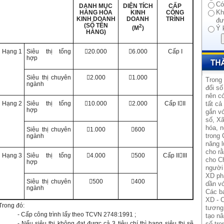
Có
DANH MỤC
DIỆN
TÍCH
CẤP
Kh
HÀNG HÓA
KINH
CÔNG
KINH DOANH
DOANH
TRÌNH
đư
(SỐ TÊN
2
(M
)
Ý 
HÀNG)
Hạng 1
Siêu thị tổng
20.000
6.000
Cấp I
hợp
Siêu thị chuyên
2.000
1.000
Trong
ngành
đổi số
nên có
Hạng 2
Siêu thị tổng
10.000
2.000
Cấp III
tất cả
hợp
gắn vớ
số, Xã
hóa, n
Siêu thị chuyên
1.000
600
trong 
ngành
năng l
cho rằ
Hạng 3
Siêu thị tổng
4.000
500
Cấp IIIII
cho Ch
hợp
người 
XD ph
Siêu thị chuyên
500
400
dần vớ
ngành
Các b
XD - C
Trong đó:
tương 
- Cấp công trình lấy theo TCVN 2748:1991 ;
tạo n
- Nếu siêu thị không đạt được cả 3 tiêu chí thì hạng siêu thị sẽ
số tro