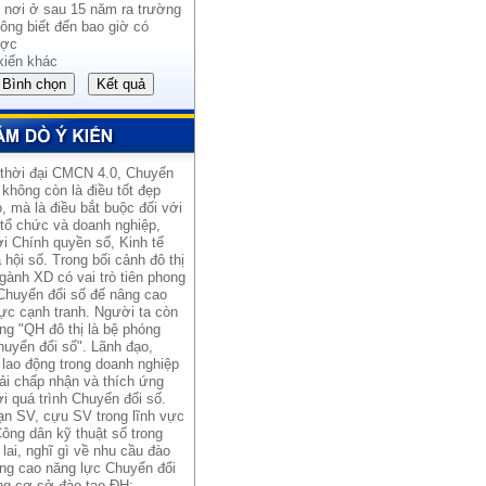
 nơi ở sau 15 năm ra trường
ông biết đến bao giờ có
ợc
kiến khác
 thời đại CMCN 4.0, Chuyển
 không còn là điều tốt đẹp
, mà là điều bắt buộc đối với
 tổ chức và doanh nghiệp,
i Chính quyền số, Kinh tế
 hội số. Trong bối cảnh đô thị
gành XD có vai trò tiên phong
Chuyển đổi số đế nâng cao
ực cạnh tranh. Người ta còn
ng "QH đô thị là bệ phóng
uyển đổi số". Lãnh đạo,
lao động trong doanh nghiệp
ải chấp nhận và thích ứng
i quá trình Chuyển đổi số.
ạn SV, cựu SV trong lĩnh vực
ông dân kỹ thuật số trong
lai, nghĩ gì về nhu cầu đào
âng cao năng lực Chuyển đổi
ng cơ sở đào tạo ĐH: