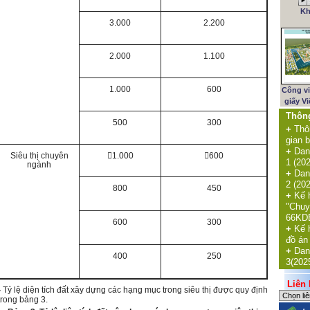
Kh
3.000
2.200
2.000
1.100
1.000
600
Công v
giấy V
Thôn
500
300
+
Thô
gian b
+
Dan
Siêu thị chuyên
1.000
600
1 (20
ngành
+
Dan
2 (20
800
450
+
Kế 
"Chuy
66KDE
600
300
+
Kế 
đồ án
+
Dan
400
250
3(202
Liên k
-
Tỷ lệ diện tích đất xây dựng các hạng mục trong siêu thị được quy định
trong bảng 3.