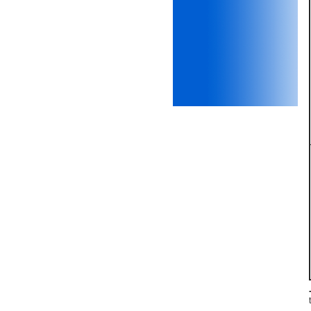
thiết kế;
iii) Mất niềm tin vào chính
mình, nản chí và dẫn đến lo
sợ cho tương lai.
Phải thấy đó là điều không
tốt đẹp do chính em gây ra,
để có trách nhiệm mà sửa
mình.
Được gia đình hỗ trợ, có sức
khỏe và năng lực để học đến
năm thứ 3, là may mắn lắm,
khi so sánh với rất nhiều
thanh niên người Việt khác.
Một số việc phải làm ngay:
i) Thay đổi ngay nhận thức
cũ: Ta phải trở thành người
tài với cả kỹ năng cứng và
mềm phù hợp để cạnh tranh
và hợp tác, không chỉ trong
kiến trúc mà cả lĩnh vực liên
quan khác mà xã hội đang
cần và tạo ra giá trị gia tăng;
ii) Sử dụng thời gian hợp lý:
Một ngày ngủ đủ 6- 7 tiếng
để tái tạo sức lao động. Thời
gian còn lại dành cho: Học
ngoại ngữ và chuyển đổi số;