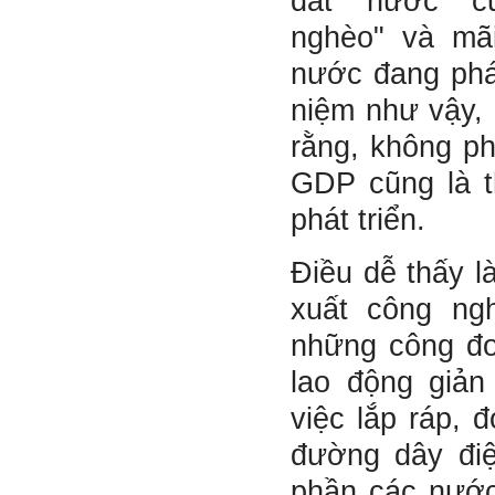
đất nước cũ
sáng tạo cho sinh viên (và
cựu sinh viên) trong lĩnh vực
nghèo" và mã
xây dựng'. Dự kiến tháng
5/2023 xuất bản.
nước đang phát
Chúc mọi điều tốt lành.
Ngày 8/3/2023; Thày Phạm
Đình Tuyển
niệm như vậy, 
rằng, không ph
GDP cũng là 
Hỏi:
phát triển.
Thưa thầy, em xin gửi kết quả
bigfive mới của bản thân,
qua đây em cũng xin cảm ơn
Điều dễ thấy l
thầy vì thông qua bài khảo
sát bigfive và những lời thầy
xuất công ng
nói, em đã cố gắng khắc
phục những yếu điểm của
những công đo
bản thân và cũng như trau
dồi thêm kiến thức để khai
lao động giản
phá bản thân, và thực tế đã
có những chuyển biến tích
việc lắp ráp, 
cực trong cuộc sống và công
việc của em, tuy vậy bản thân
đường dây điện
em cũng vẫn còn những
thiếu sót, những điều em
phần các nước
chưa thay đổi đc, em mong