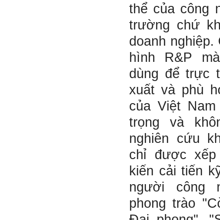
thể của công n
trường chứ kh
doanh nghiệp. C
hình R&P mà
dùng để trực 
xuất và phù h
của Việt Nam 
trọng và khô
nghiên cứu kho
chỉ được xếp
kiến cải tiến 
người công 
phong trào "C
Đại phong", "