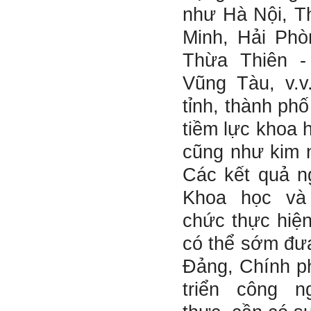
như Hà Nội, T
Bộ môn đã nhận được thư
của em.
Minh, Hải Phò
Học kỹ năng mềm phối hợp
với các thành viên có liên
Thừa Thiên -
quan trong hoạt động tư vấn
là một trong những mục tiêu
Vũng Tàu, v.v
của việc Làm đồ án theo
nhóm.
tỉnh, thành ph
Ai cũng phải nỗ lực tự học
điều này để đình hình được
tiềm lực khoa 
nhận thức: Sức mạnh và vị
thế của một tổ chức chủ yếu
cũng như kim 
được xây dựng trên nền tảng
của việc "Cùng nghĩ,Cùng
Các kết quả n
làm".Từ đó mới mong công
việc đạt được hiệu quả cao
Khoa học và
nhất.
23/4/2019. Thày Phạm Đình
Tuyển
chức thực hiện
có thể sớm đư
Hỏi:
Em chào thầy, các câu trả lời
Đảng, Chính ph
của thầy khiến em thấy rất
hữu ích. Em muốn hỏi thầy
triển công n
khi thầy gặp những bế tắc
hay thất bại trong cuộc sống