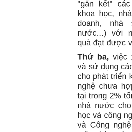
"gắn kết" các
khoa học, nhà
doanh, nhà 
nước...) với 
quả đạt được v
Thứ ba,
việc 
và sử dụng cá
cho phát triển
nghệ chưa hợp
tại trong 2% t
nhà nước cho 
học và công n
và Công nghệ