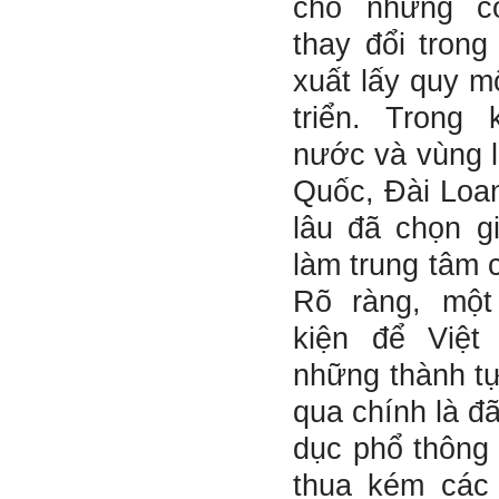
cho những c
Five của em.
Sau một năm tự nhìn nhận
thay đổi tron
mình là ai và đã có những
thay đổi .
xuất lấy quy m
Tính cách Tận tâm và
Hướng ngoại được cải
triển. Trong
thiện so với trước.
Tính cách Cân bằng cảm
nước và vùng 
xúc vẫn yếu như cũ. Theo
các nghiên cứu mà thày
Quốc, Đài Loan
được biết, tính cách Cân
bằng cảm xúc là cốt lõi.
lâu đã chọn g
Mọi năng lực hoạt động
chuyên môn, xã hội của
một con người đều dựa
làm trung tâm c
vào đây mà ra cả.
Ta có mặt trên đời này đều
Rõ ràng, một
có nguyên cớ tốt đẹp nào
đó.
Phải tự tin hơn nữa
kiện để Việ
vào chính mình, trước hết
là từ công việc chuyên
những thành tự
môn, nay chính là đồ án tốt
nghiệp.
qua chính là đ
Thày sẽ hỗ trợ chuyên
môn để em có kết quả tốt
dục phổ thông
nhất trong việc thực hiện
học phần Đồ án tốt nghiệp.
thua kém các
Ngày 10/6/2022. Thày