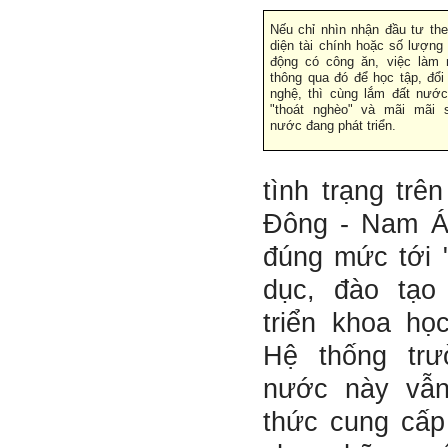
Nếu chỉ nhìn nhận đầu tư th
diện tài chính hoặc số lượng
Hỏi: E
m gửi thầy kết quả
động có công ăn, việc làm
Big Five ạ.
thông qua đó để học tập, đổ
nghệ, thì cùng lắm đất nước
"thoát nghèo" và mãi mãi 
nước đang phát triển.
tình trạng trê
Đông - Nam Á
đúng mức tới 
dục, đào tạo
triển khoa họ
Hệ thống tr
nước này vẫn
thức cung cấp
Trả lời: Thày đã nhận
được kết quả đánh giá Big