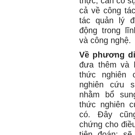
thực, cần có s
thầy đã tự khắc phục như thế
nào, có khi nào thầy cảm
cả về công tác
thấy mệt mỏi với công việc
của mình không. Hiện tại có
tác quản lý đ
những lúc em cảm thấy kém
cỏi so với người khác, xin
động trong lĩ
thầy cho em lời khuyên được
không ạ?
và công nghệ.
Em cảm ơn thầy rất nhiều.
Trả lời:
Về phương di
đưa thêm và 
Thày đã nhận được thư của
em
thức nghiên 
Chắc chắn trong cuộc đời
không có ai chỉ toàn thành
công cả.
nghiên cứu s
Trong hoạt động chính trị,
thất bại là gắn với tính mạng.
nhằm bổ sun
Trong hoạt động kinh tế, thất
bại là gắn với thiệt hại về
thức nghiên 
kinh tế và thời gian.
Trong hoạt động xã hội, thất
có. Đây cũn
bại là mất niềm tin và vị
thế…
chứng cho điề
Trong thời đại hội nhập ngày
tiên đoán: s