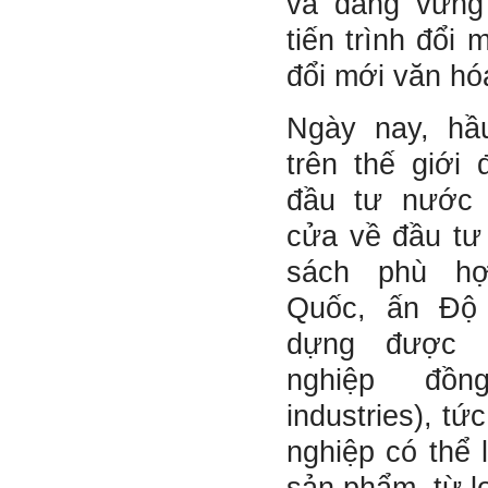
và đang vững
Tận tâm và là kỹ năng mềm
cơ bản của mỗi nhân viên.
tiến trình đổi
Không đợi đến lúc ra trường,
ngay từ bây giờ em dành
đổi mới văn hó
quan tâm hơn cho tính cách
này. Nếu làm được như vậy,
sẽ thuận lợi hơn khi thử việc
Ngày nay, hầ
và nhiều cơ hội hơn trong sự
nghiệp.
trên thế giới
Khi trắc nghiệm Big Five, Tận
tâm cũng là tính cách nổi trội
đầu tư nước
của thày. Trong công việc,
thày luôn có thiện cảm với
cửa về đầu tư
những người Tận tâm.
Chúc em sớm trở thành con
sách phù hợ
người thật sự Tận tâm.
Quốc, ấn Độ
Ngày 24/4/2021, Thày Phạm
Đình Tuyển.
dựng được 
Hỏi:
nghiệp đồn
Em thưa thầy, thầy có thể
cho em hỏi làm sao mình
industries), tứ
có thể kết nối làm quen với
những người giỏi hơn mình
nghiệp có thể 
ạ, em cảm ơn thầy.