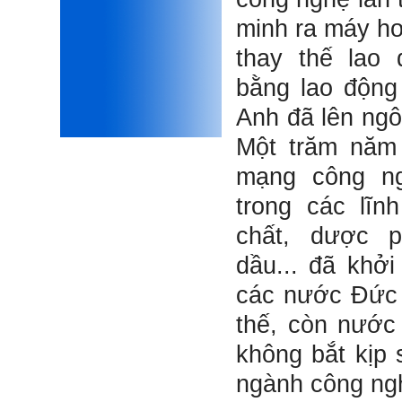
Phải thấy đó là điều không
minh ra máy hơ
tốt đẹp do chính em gây ra,
để có trách nhiệm mà sửa
thay thế lao
mình.
Được gia đình hỗ trợ, có sức
khỏe và năng lực để học đến
bằng lao độn
năm thứ 3, là may mắn lắm,
khi so sánh với rất nhiều
Anh đã lên ngôi
thanh niên người Việt khác.
Một trăm năm
Một số việc phải làm ngay:
i) Thay đổi ngay nhận thức
mạng công ng
cũ: Ta phải trở thành người
tài với cả kỹ năng cứng và
trong các lĩn
mềm phù hợp để cạnh tranh
và hợp tác, không chỉ trong
chất, dược p
kiến trúc mà cả lĩnh vực liên
quan khác mà xã hội đang
dầu... đã khởi
cần và tạo ra giá trị gia tăng;
ii) Sử dụng thời gian hợp lý:
các nước Đức
Một ngày ngủ đủ 6- 7 tiếng
để tái tạo sức lao động. Thời
thế, còn nước 
gian còn lại dành cho: Học
ngoại ngữ và chuyển đổi số;
không bắt kịp 
Đi học đầy đủ và lắng nghe
bài giảng; Đọc sách và tài
ngành công ng
liệu bổ sung kiến thức; Chủ
động trao đổi chuyên môn