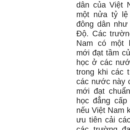
(hoàn thành trong tuần thứ
dân của Việt
1)
3) Chuản bị các quy định,
một nửa tỷ l
tiêu chuẩn thiết kế có liên
quan đến đề tài; in thành
đông dân như
một bộ hồ sơ, khi đi thông
qua mang theo (hoàn thành
Độ. Các trườn
trong tuần thứ 2)
4) Tìm 5 ví dụ trên thế giới
Nam có một 
về các công trình tương tự
với loại hình dự kiến trong
mới đạt tầm củ
đề tài tốt nghiệp; nhận xét
và đánh giá, kết luận rút ra
học ở các nướ
để có thể ứng dụng cho đề
tài (4 tuần phải hoàn
trong khi các 
thành);
5) Đọc lại các nguyên lý
các nước này 
thiết kế kiến trúc đã được
học (phải làm ngay và liên
mới đạt chuẩn
tục cho đến khi bảo vệ đề
tài);
học đẳng cấp 
6) Nên tự đánh giá Ta là ai.
Đánh giá theo phần mềm
nếu Việt Nam 
Big Five- tính cách sinh
viên, để thày biết rõ hơn về
ưu tiên cải cá
sinh viên.
Phần mềm đánh
giá:
http://talaai.com.vn/
các trường đạ