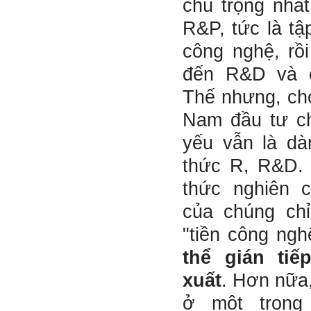
chú trọng nhất
Một điều nữa em cũng cần
biết: Sức mạnh để làm
R&P, tức là tập
những điều khác biệt và sẽ
thành công, không phải chỉ
xuất phát từ bản thân em, từ
công nghệ, rồ
thế giới thực tại này, mà còn
được khởi nguồn từ sức
đến R&D và c
mạnh tinh thần của tiền
nhân, tổ tiên và dòng họ gia
Thế nhưng, cho
đình em. Vì vậy, phải tìm
hiểu, học để phát huy cho
Nam đầu tư c
được sức mạnh tinh thần
này, thậm chí biến thành
yếu vẫn là dà
niềm tin cốt lõi của mình.
thức R, R&D. 
Chúc em trở thành con người
đa năng và thành công.
thức nghiên 
Ngày 4/12/2018. Thày Phạm
của chúng chỉ
Đình Tuyển
"tiền công ngh
thể gián ti
xuất
. Hơn nữa,
ở một trong