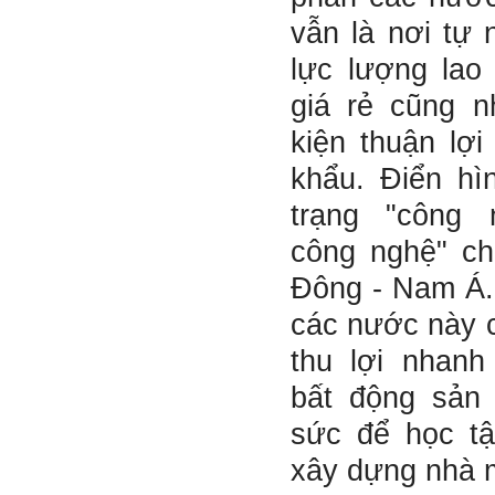
thầy thông cảm và trân thành
vẫn là nơi tự
cảm ơn thầy đã lắng nghe
em.
lực lượng lao
Sinh viên Khóa 53KD, Khoa
Kiến trúc Quy hoạch, ĐHXD
giá rẻ cũng n
Hà Nội
kiện thuận lợi
khẩu. Điển hì
Trả lời:
trạng "công 
Đã nhận được kết quả Big
công nghệ" ch
Five. Nên ghép thêm kết quả
của những sinh viên khác,
Đông - Nam Á.
người khác để có thể so
sánh và rút ra được nhận xét
các nước này c
ta là ai và từ đó tự sửa mình.
Kết quả cho thấy: Tính cách
thu lợi nhan
(hay kỹ năng mềm) thuộc loại
trung bình. Yếu về tính
hướng ngoại.
bất động sản
Từng bước, từng bước mà cố
gắng hơn.
sức để học t
Ngày 3/2/2023, thày Phạm
xây dựng nhà 
Đình Tuyển