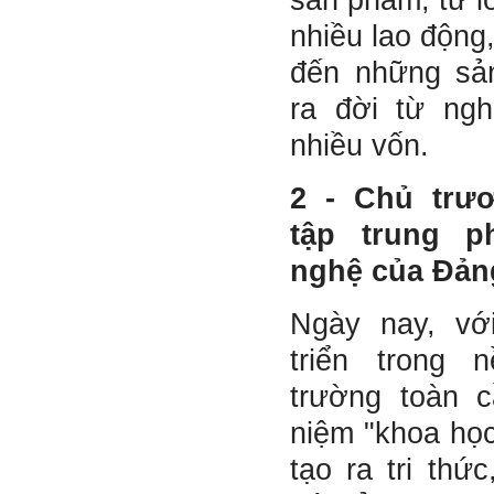
sản phẩm, từ l
Trả lời:
nhiều lao động
Thày đã nhận được thư
đến những sả
của em.
Đối với một đất nước: Hiền
tài như nguyên khí quốc
ra đời từ ng
gia. Mạnh hay yếu từ đó
mà ra cả.
nhiều vốn.
Đối với một cá nhân: Suốt
cả đời gắn với việc học:
Học cái gì và học thày nào.
2 - Chủ trư
Và sự học luôn đi cùng với
sự sang trọng và thịnh
tập trung p
vượng.
Những người giỏi hay
nghệ của Đản
người hiền tài có thể thức
tỉnh cho ta học cái gì một
cách hiệu quả và qua đó họ
Ngày nay, vớ
cũng trở thành thày của ta.
Người tài giỏi là người làm
triển trong 
những việc mang lại giá trị
gia tăng cao mà người
trường toàn 
thường không làm được.
Người hiền tài là người
niệm "khoa học
mang tài của mình ra giúp
xã hội.
tạo ra tri thứ
Vị thế xã hội cấp độ nào thì
có người tài, người hiền tài