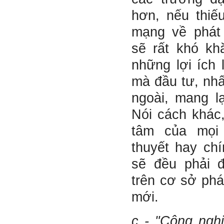
(talaai.com.vn)
Sau đó gửi ngay kết quả
hơn, nếu thiế
đánh giá tính cách cho
thày, để có thể hỗ trợ.
mạng về phát 
Gặp nhau 2 tuần/lần. Mỗi
sẽ rất khó kh
lần gặp cần chuẩn bị sẵn
câu hỏi để có thể trao đổi
những lợi ích 
tối đa những vấn đề liên
quan đến đề tài tốt nghiệp
mà đầu tư, nhấ
mà không tự trả lời được.
Địa điểm gặp: Chiều thứ tư
ngoài, mang l
hàng tuần, từ 16h - 17h30
tại Văn phòng Bộ môn
Nói cách khác,
KTCN.
tâm của mọi
Đồ án tốt nghiệp là một sự
kiện quan trọng của đời
thuyết hay ch
người lao động trí óc.
Phải nỗ lực hết sức và
sẽ đều phải 
dành tất cả thời gian,
nguồn lực cho đồ án. Từ
trên cơ sở phá
đây mới có kết quả tốt
nhất, để trải nghiệm, hình
mới.
thành năng lực cần thiết
chuẩn bị cho việc ra
trường và làm việc với vô
c - "Công nghi
số những người tài khác