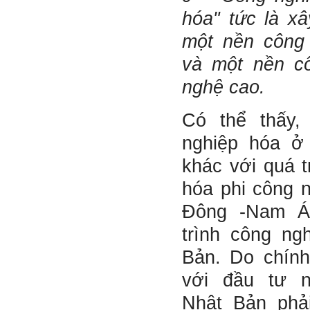
trong xã hội.
hóa" tức là x
2/6/2022. Thày Phạm Đình
một nền công
Tuyển.
và một nền c
Em chào bộ môn ạ,
Hỏi:
em là Hoàng Đức Dương
nghệ cao.
lớp 66XD8 msv-0013966
đang làm bài tiểu luận về
công trình dân dụng ạ em
Có thể thấy,
thấy bộ môn có đăng bài
về công trình galaxy soho
nghiệp hóa ở
ở Trung Quốc vậy em
muốn xin bộ môn cho em
khác với quá t
bài đăng đó được không ạ,
em xin cảm ơn bộ môn,em
hóa phi công 
chào bộ môn ạ.
Đông -Nam Á
Trang WEB
Trả lời:
trình công ng
bmktcn.com được thành
lập với mục tiêu chính là
Bản. Do chín
phục vụ sinh viên. Đương
nhiên là em được đăng lại
với đầu tư 
các bài viết trên trang WEB
này.
Nhật Bản phả
Chủ biên: TS. Phạm ĐÌnh