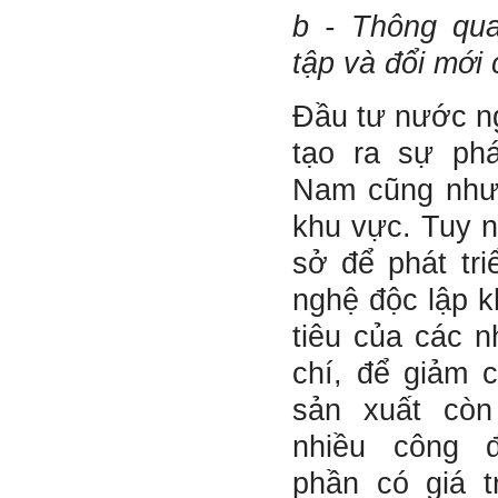
tập có thể trao đổi với thày.
b - Thông qu
Thày sẵn sàng đồng hành.
tập và đổi mới
Ngày 4/11/2023; Thày
Phạm
Đình Tuyển
Đầu tư nước n
Hỏi:
Em kính chào thầy ạ.
tạo ra sự phá
Em đang đọc lần 2 quyển
sách Nghĩ giàu làm giàu,
Nam cũng như
xuất bản lần đầu năm
1937. Quyển sách được viết
khu vực. Tuy n
từ 90 năm trước nhưng nó
vẫn đang phản ánh nhiều
thực tế.
sở để phát tr
Em đã đọc được rằng "các
cơ sở giáo dục cần có trách
nghệ độc lập k
nhiệm hơn nữa trong việc
định hướng nghề nghiệp cho
sinh viên".
tiêu của các 
Em nghĩ đó là việc các thầy
đang làm không ngừng.
chí, để giảm c
Em viết mail này để cảm ơn
công việc của thầy ạ.
sản xuất cò
Em cảm ơn thầy đã đọc ạ.
Sinh viên 60KD3
nhiều công 
phần có giá t
Trả lời: