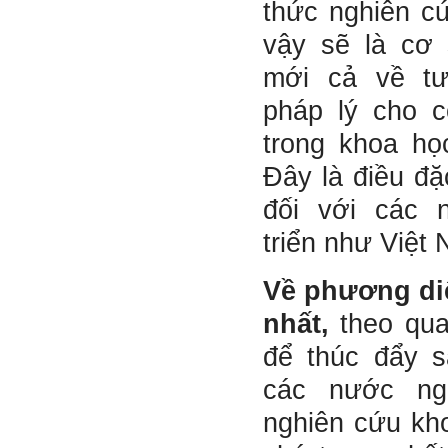
như đã thành công.
thức nghiên c
Đã đi học được đến bậc đại
vậy sẽ là cơ 
học, chắc chắn em có cơ hội
hơn rất nhiều người không
mới cả về t
có điều kiện đi học ngoài xã
hội kia (thậm chí nhiều người
pháp lý cho c
còn khuyết tật).
Hãy học và rèn luyện trở
trong khoa họ
thành người đa năng, nghĩa
là tập làm nhiều việc một lúc
Đây là điều đặ
(ưu tiên là việc theo chuyên
môn giỏi nhất của mình, tiếp
đối với các 
đến là việc mà xã hội đang
cần và cuối cùng là việc mà
triển như Việt
mình yêu thích). Cũng chính
từ đây em sẽ tìm được những
mặt mạnh của mình.
Về phương di
Đối với những người tri thức,
trong tâm thức của họ không
nhất,
theo qu
có chỗ cho từ “bế tắc” và “mệt
mỏi”, chỉ có từ “khó khăn” và
để thúc đẩy s
“sáng tạo” để vượt qua mà
thôi. (Tất nhiên, trong cuộc
các nước ng
sống ai cũng phải chịu
những nỗi đau buồn, ví như
nghiên cứu kh
sự mất mát của người thân,
bạn bè, đồng loại).