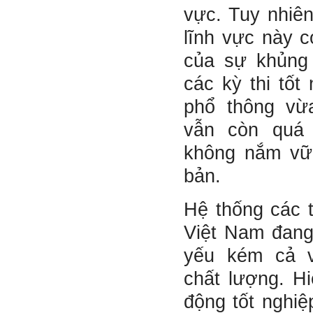
Phạm Đình Tuyển.
vực. Tuy nhiên
lĩnh vực này c
E chào thầy ạ! E là
Hỏi:
Thắng ,sinh vien nhận đồ
của sự khủng
án tốt nghiệp nhóm thầy,
nhóm mình có nhóm zalo
các kỳ thi tốt
riêng hay thế nào để trao
đổi về đồ án k ạ ? Em tìm
phổ thông vừ
sđt thầy để add Zalo nhưng
không được ạ! Em cảm ơn
vẫn còn quá 
thầy.
Trả lời: Trao đổi trực tiếp
không nắm vữ
với thày qua mail.
bản.
Một số nội dung chính thực
hiện trong 4 tuần đầu tiên: :
Hệ thống các 
1) Đọc kỹ các yêu cầu về
nội dung Học phần đồ án
Việt Nam đang 
tốt nghiệp của Khoa và Bộ
môn KTCN; in thành một
bộ hồ sơ, khi đi thông qua
yếu kém cả 
mang theo (hoàn thành
ngay trong tuần thứ 1)
chất lượng. Hi
2) Báo cáo về tên đề tài tốt
nghiệp, vị trí cụ thể khu đất
động tốt nghiệ
dự kiến theo tỷ lệ 1/500