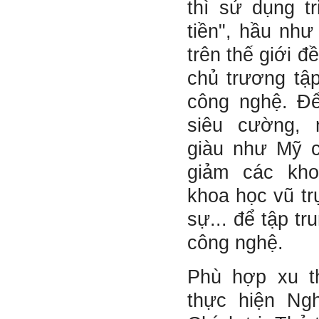
thì sử dụng tr
cấp độ đó, ví như người tài
giỏi trong lớp, trong
tiền", hầu như
trường, trong ngành, trong
vùng, trong quốc gia và thế
trên thế giới đ
giới.
Mỗi người thường tìm và
chủ trương tập
chơi với người giỏi phù
hợp với vị thế của họ. Khi
công nghệ. Để
tiến bộ, sang một vị thế
mới cao hơn, lại tìm thày
siêu cường,
giỏi tương xứng ở vị thế
đó mà học.
giàu như Mỹ c
Khi đã tài giỏi trong một vị
thế, chính ta lại trở thành
giảm các kh
người thày để dẫn dắt
những người khác chưa có
điều kiện giỏi bằng ta. Từ
khoa học vũ tr
đây ta cũng có được phẩm
cách của người chủ và
sự... để tập tr
người lãnh đạo.
Khi đã hiểu được sự cần
công nghệ.
thiết của việc tìm người
giỏi hay người hiền tài để
học và hành, thì tất yếu ta
Phù hợp xu th
sẽ tự thay đổi để tìm được
cách kết nối với họ.
thực hiện Ng
Những hiền tài luôn mong
muốn làm những điều tốt