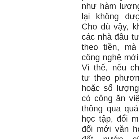
Thày đã nhận được thư của
như hàm lượn
em.
Rất cám ơn về những dòng
lại không đư
chia sẻ, động viên.
Định hướng nghề nghiệp
cho sinh viên không chỉ liên
Cho dù vậy, k
quan đến việc đào tạo kỹ
năng cứng mà còn phải là kỹ
các nhà đầu t
năng mềm, liên quan trước
hết đến năng lực đổi mới
theo tiền, m
sáng tạo và khởi nghiệp.
Cuốn sách "Nghĩ giàu, làm
giàu" chỉ là một trong những
công nghệ mới
nội dung mà thế hệ trẻ quan
tâm.
Vì thế, nếu c
Điều lớn lao hơn là họ phải
có năng lực tự thân và năng
tư theo phươn
lực tự rèn luyện để hình
thành sự nghiệp và trở thành
người tốt cho gia đình, cộng
hoặc số lượng
đồng và xã hội, phù hợp với
chuẩn mực chung của loài
có công ăn vi
người trong thế kỷ 21.
Sinh viên là tương lai của
thông qua quá
thày.
Thày cùng các thày cô giáo
khác đang nỗ lực hết sức để
học tập, đổi 
biến tương lai tốt đẹp đó
thành hiện thực.
đổi mới văn h
Thày đang viết một cuốn
sách với tiêu đề: 'Nâng cao
năng lực khởi nghiệp đổi mới