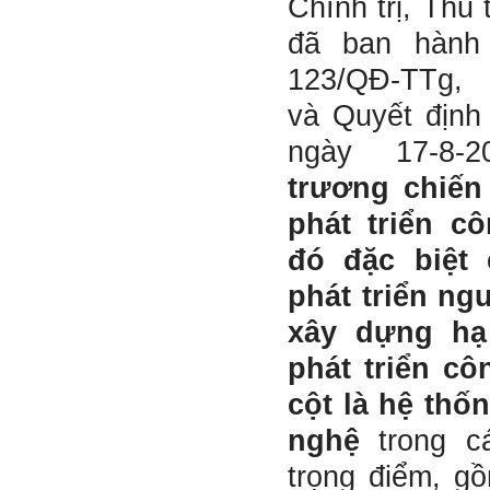
Chính trị, Thủ
đẹp. Vậy hãy thể hiện cho
họ thấy tính cách của ta
đã ban hành
cũng luôn mạnh mẽ hướng
về điều đó.
123/QĐ-TTg, 
Là sinh viên, trước hết hãy
tìm thày hay người giỏi
và Quyết định
trong lớp, khoa, trường;
trong gia đình và dòng họ
ngày 17-8
để học.
Thày chúc em sớm thành
trương chiến
công.
phát triển c
Ngày 19/4/2021. Thày
Phạm Đình Tuyển
đó đặc biệt 
Hỏi:
phát triển ng
Em thưa thầy (cô). Trong quá
xây dựng hạ
trình làm đồ án thì trong lớp
có nhóm không hoà đồng
phát triển cô
được và bạn trong nhóm xin
sang nhóm khác. Vậy bạn đó
cột là hệ thố
đề xuất chuyển nhóm với thầy
trong buổi thông tới luôn
nghệ
trong cá
được không ạ? Em cảm ơn ạ!
trọng điểm, gồ
Trả lời: