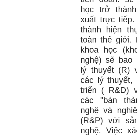
nay, con người phải cạnh
tranh với những đối thủ rất
học trở thàn
mạnh mà trong nhiều trường
hợp ta còn chưa biết nhiều
xuất trực tiếp
về họ; giống như đi thi
Olimpic mà không biết sẽ
thành hiện th
phải thi môn gì; đến đó mới
rõ.
toàn thế giới.
Chính vì vậy, xã hội bây giờ
cần những người: i) Tư
khoa học (kh
tưởng tiến bộ; ii) Yêu tự do;
iii) Hoạt động đa năng và biết
nghệ) sẽ bao
liên kết với nhiều người để
làm nhiều việc; trong đó đặc
lý thuyết (R)
biệt với em là nhân tố thứ
ba.
các lý thuyết,
Nếu một người chỉ chăm
triển ( R&D) 
chăm làm một việc; việc đó
thất bại có nghĩa là mất tất
các "bán th
cả.
Nếu một người làm ba việc;
một việc thành công, hai việc
nghệ và nghi
thất bại, điều đó cũng chấp
nhận được.
(R&P) với sả
Nếu một người làm năm việc;
ba việc thành công, hai việc
nghệ. Việc xá
thất bại, điều đó được coi