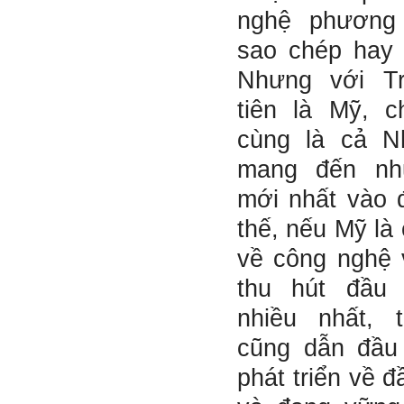
Tuyển
nghệ phương
Hỏi:
sao chép hay
Em gửi thày bài Trắc nghiệm
tính cách – Big Five
Nhưng với T
(talaai.com.vn)
tiên là Mỹ, 
Trả lời:
cùng là cả N
Thày đã nhận được biểu
mang đến nh
tượng Big Five của em. Đây
là Big Five rất điển hình của
mới nhất vào 
sinh viên. Em còn là người
mạnh về Hướng ngoại, một
thế, nếu Mỹ là
tính cách rất được coi trọng
trong Thời đại liên kết và hội
về công nghệ 
nhập.
Do còn trong giai đoạn là
thu hút đầu
sinh viên gắn với Học hỏi,
Học tập là chính và chưa có
nhiều nhất, 
Học hành, nên tính cách Tận
tâm của em còn thiếu mạnh
mẽ so với tính cách khác.
cũng dẫn đầu
Khi làm việc trong doanh
nghiệp hay tổ chức nào đó,
phát triển về 
người sử dụng lao động
đánh giá trước hết tính cách