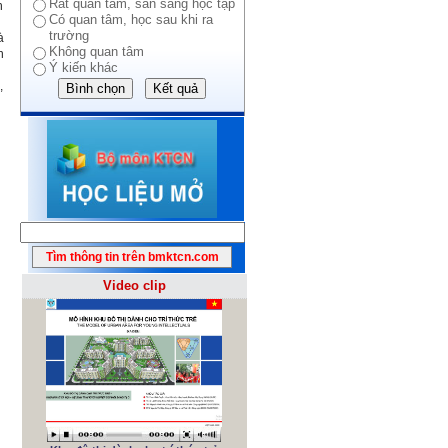
Rất quan tâm, sẵn sàng học tập
h
Có quan tâm, học sau khi ra
trường
à
Không quan tâm
n
Ý kiến khác
,
Video clip