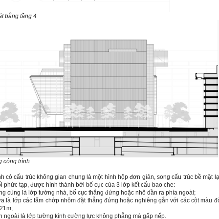
t bằng tầng 4
 công trình
nh có cấu trúc không gian chung là một hình hộp đơn giản, song cấu trúc bề mặt lạ
i phức tạp, được hình thành bởi bố cục của 3 lớp kết cấu bao che:
ong cùng là lớp tường nhà, bố cục thẳng đứng hoặc nhô dần ra phía ngoài;
ữa là lớp các tấm chớp nhôm đặt thẳng đứng hoặc nghiêng gắn với các cột màu đ
 21m;
n ngoài là lớp tường kính cường lực không phẳng mà gấp nếp.