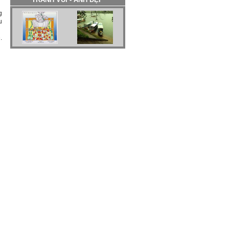
g
u
.