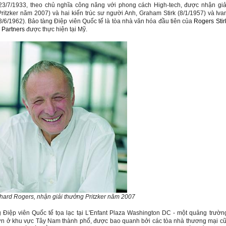
23/7/1933, theo chủ nghĩa công năng với phong cách High-tech, được nhận giả
ritzker năm 2007) và hai kiến trúc sư người Anh, Graham Stirk (8/1/1957) và Iva
3/6/1962). Bảo tàng Điệp viên Quốc tế là tòa nhà văn hóa đầu tiên của
Rogers Stir
 Partners
được thực hiện tại Mỹ.
hard Rogers,
nhận giải thưởng Pritzker năm 2007
 Điệp viên Quốc tế tọa lạc tại L'Enfant Plaza Washington DC - một quảng trườn
lớn ở khu vực Tây
Nam
thành phố, được bao quanh bởi các tòa nhà thương mại cũ