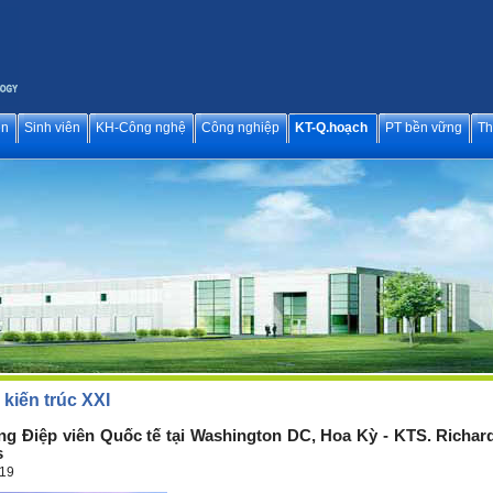
ên
Sinh viên
KH-Công nghệ
Công nghiệp
KT-Q.hoạch
PT bền vững
Th
kiến trúc XXI
ng Điệp viên Quốc tế tại Washington DC, Hoa Kỳ - KTS. Richar
s
019