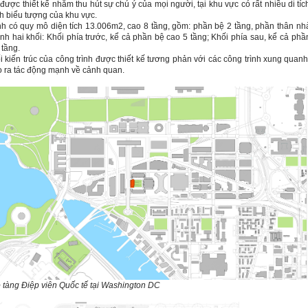
được thiết kế nhằm thu hút sự chú ý của mọi người, tại khu vực có rất nhiều di tíc
h biểu tượng của khu vực.
nh có quy mô diện tích 13.006m2, cao 8 tầng, gồm: phần bệ 2 tầng, phần thân nh
nh hai khối: Khối phía trước, kể cả phần bệ cao 5 tầng; Khối phía sau, kể cả phầ
 tầng.
i kiến trúc của công trình được thiết kế tương phản với các công trình xung quanh
 ra tác động mạnh về cảnh quan.
ảo tàng Điệp viên Quốc tế tại Washington DC