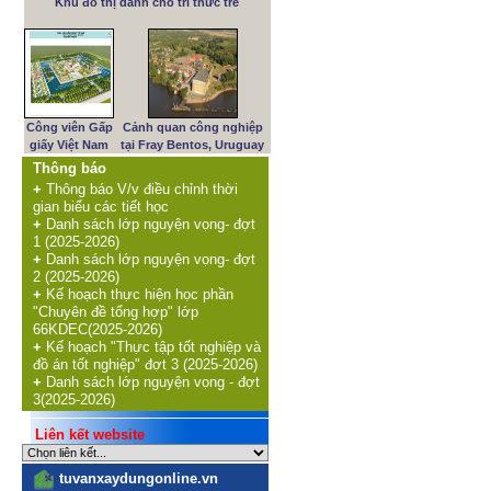
Khu đô thị dành cho trí thức trẻ
Công viên Gấp
Cảnh quan công nghiệp
giấy Việt Nam
tại Fray Bentos, Uruguay
Thông báo
+
Thông báo V/v điều chỉnh thời
gian biểu các tiết học
+
Danh sách lớp nguyện vọng- đợt
1 (2025-2026)
+
Danh sách lớp nguyện vọng- đợt
2 (2025-2026)
+
Kế hoạch thực hiện học phần
"Chuyên đề tổng hợp" lớp
66KDEC(2025-2026)
+
Kế hoạch "Thực tập tốt nghiệp và
đồ án tốt nghiệp" đợt 3 (2025-2026)
+
Danh sách lớp nguyện vọng - đợt
3(2025-2026)
Liên kết website
tuvanxaydungonline.vn