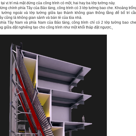
tại vị trí mà mặt đứng của công trình có một, hai hay ba lớp tường này.
đứng chính phía Tây của Bảo tàng, công trình có 3 lớp tường bao che. Khoảng trốn
 tường ngoài và lớp tường giữa tạo thành không gian thông tầng để bố trí cầ
ây cũng là không gian sảnh và bán lẻ của tòa nhà.
 phía Tây
Nam
và phía
Nam
của Bảo tàng, công trình chỉ có 2 lớp tường bao che
g giữa đặt nghiêng tạo cho công trình như một khối tháp đặt ngược.