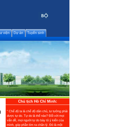
ư viện
Dự án
Tuyển sinh
Chủ tịch Hồ Chí Minh:
“ Chế độ ta là chế độ dân chủ, tư tưởng phải
d
được tự do. Tự do là thế nào? Đối với mọi
vấn đề, mọi người tự do bày tỏ ý kiến của
mình, góp phần tìm ra chân lý. Đó là một