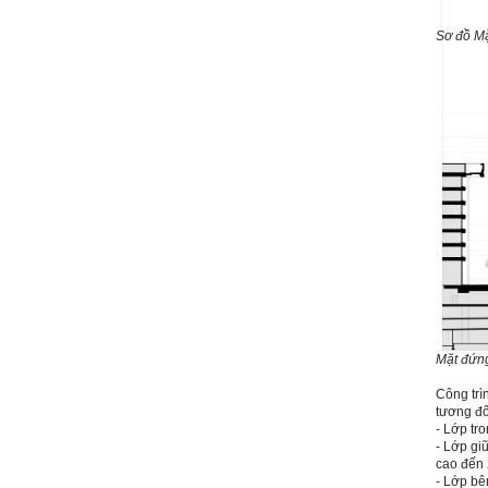
iii) Chăm chỉ tự học tập: Lời
chê ghê gớm nhất là Kẻ lười
Sơ đồ Mặ
nhác. Từ Kẻ lười nhác đến
Kẻ hèn hạ và vô dụng rất gần
nhau. Không phải lúc nào
cũng có người bên cạnh mà
học hỏi, mà phải có kế hoạch
tự học, từ trong sách vở đến
mạng xã hội và thực tế;
iv) Mở ra với thế giới bên
ngoài: Tìm người có đức, có
tài mà chơi để học kiến thức
và sự đồng thuận; Ra với môi
trường tự nhiên mà hòa vào
trong đó. Sẵn sàng trải
nghiệm làm những điều tốt
đẹp;
v) Còn 2 năm nữa mới ra
trường. Phải học để tốt
nghiệp đại học, điểm khởi
đầu sự nghiệp của một
Mặt đứng
người tri thức. Đây là thời
gian đủ để em tìm lại sự cân
Công trì
bằng cảm xúc và tận tâm
tương đố
thay đổi chính mình.
- Lớp tr
- Lớp gi
Nếu có vấn đề gì về việc học
cao đến
tập có thể trao đổi với thày.
- Lớp bê