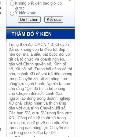
i
Không biết đến bao giờ có
n
được
k
Ý kiến khác
Trong thời đại CMCN 4.0, Chuyển
đổi số không còn là điều tốt đẹp
nên có, mà là điều bắt buộc đối với
tất cả tổ chức và doanh nghiệp,
gắn với Chính quyền số, Kinh tế
số, Xã hội số. Trong bối cảnh đô thị
hóa, ngành XD có vai trò tiên phong
trong Chuyển đổi số đế nâng cao
năng lực cạnh tranh. Người ta còn
cho rằng "QH đô thị là bệ phóng
cho Chuyển đổi số". Lãnh đạo,
người lao động trong doanh nghiệp
XD phải chấp nhận và thích ứng
dần với quá trình Chuyển đổi số.
Các bạn SV, cựu SV trong lĩnh vực
XD - Công dân kỹ thuật số trong
tương lai, nghĩ gì về nhu cầu đào
tạo nâng cao năng lực Chuyển đổi
g
số trong cơ sở đào tạo ĐH:
.