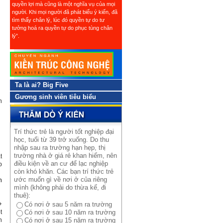
quyền lợi mà cũng là một nghĩa vụ của mọi
người. Khi mọi người đã phát biểu ý kiến, đã
tìm thấy chân lý, lúc đó quyền tự do tư
tưởng hoá ra quyền tự do phục tùng chân
lý”.
Ta là ai? Big Five
Gương sinh viên tiêu biểu
n
Trí thức trẻ là người tốt nghiệp đại
học, tuổi từ 39 trở xuống. Do thu
nhập sau ra trường hạn hẹp, thị
trường nhà ở giá rẻ khan hiếm, nên
t
điều kiện về an cư để lạc nghiệp
p
còn khó khăn. Các bạn trí thức trẻ
ước muốn gì về nơi ở của riêng
n
mình (không phải do thừa kế, đi
thuê):
+
Có nơi ở sau 5 năm ra trường
t
Có nơi ở sau 10 năm ra trường
h
Có nơi ở sau 15 năm ra trường