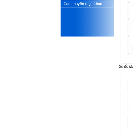
tốt đẹp do chính em gây ra,
Các chuyên mục khác
để có trách nhiệm mà sửa
mình.
Được gia đình hỗ trợ, có sức
khỏe và năng lực để học đến
năm thứ 3, là may mắn lắm,
khi so sánh với rất nhiều
thanh niên người Việt khác.
Một số việc phải làm ngay:
i) Thay đổi ngay nhận thức
cũ: Ta phải trở thành người
tài với cả kỹ năng cứng và
mềm phù hợp để cạnh tranh
Sơ đồ Mặ
và hợp tác, không chỉ trong
kiến trúc mà cả lĩnh vực liên
quan khác mà xã hội đang
cần và tạo ra giá trị gia tăng;
ii) Sử dụng thời gian hợp lý:
Một ngày ngủ đủ 6- 7 tiếng
để tái tạo sức lao động. Thời
gian còn lại dành cho: Học
ngoại ngữ và chuyển đổi số;
Đi học đầy đủ và lắng nghe
bài giảng; Đọc sách và tài
liệu bổ sung kiến thức; Chủ
động trao đổi chuyên môn
với giảng viên và bạn bè;