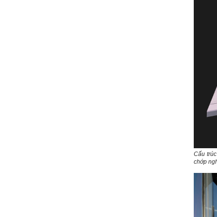
Rất cám ơn về những dòng
chia sẻ, động viên.
Định hướng nghề nghiệp
cho sinh viên không chỉ liên
quan đến việc đào tạo kỹ
năng cứng mà còn phải là kỹ
năng mềm, liên quan trước
hết đến năng lực đổi mới
sáng tạo và khởi nghiệp.
Cuốn sách "Nghĩ giàu, làm
giàu" chỉ là một trong những
nội dung mà thế hệ trẻ quan
tâm.
Điều lớn lao hơn là họ phải
có năng lực tự thân và năng
lực tự rèn luyện để hình
thành sự nghiệp và trở thành
người tốt cho gia đình, cộng
đồng và xã hội, phù hợp với
chuẩn mực chung của loài
người trong thế kỷ 21.
Sinh viên là tương lai của
Cấu trúc
thày.
chớp ngh
Thày cùng các thày cô giáo
khác đang nỗ lực hết sức để
biến tương lai tốt đẹp đó
thành hiện thực.
Thày đang viết một cuốn
sách với tiêu đề: 'Nâng cao
năng lực khởi nghiệp đổi mới
sáng tạo cho sinh viên (và
cựu sinh viên) trong lĩnh vực