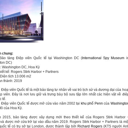
n chung:
Bảo tàng Điệp viên Quốc tế tại
Washington
DC
(
International Spy Museum
i
ton
DC
)
m:
Washington
DC
, Hoa Kỳ
iết kế:
Rogers
Stirk
Harbor
+ Partners
Diện tích
13.006 m2
n thành: 2019
 Điệp viên Quốc tế là một bảo tàng tư nhân về vai trò lịch sử và đương đại của hoạ
p viên. Đây là nơi lưu giữ và trưng bày bộ sưu tập lớn nhất các hiện vật về điệ
 tế.
 Điệp viên Quốc tế được mở cửa vào năm 2002 tại
khu phố Penn
của
Washingto
 đô của Hoa Kỳ.
 2015, bảo tàng được xây dựng mới theo thiết kế của
Rogers
Stirk
Harbor
s và được mở cửa
trở lại vào đầu năm 2019. Rogers Stirk Harbor + Partners là mộ
quốc tế có trụ sở tại London, được thành lập bởi
Richard Rogers
(KTS người An