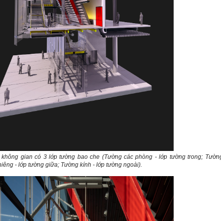
 không gian có 3 lớp tường bao che (Tường các phòng - lớp tường trong; Tườn
iêng - lớp tường giữa; Tường kính - lớp tường ngoài).