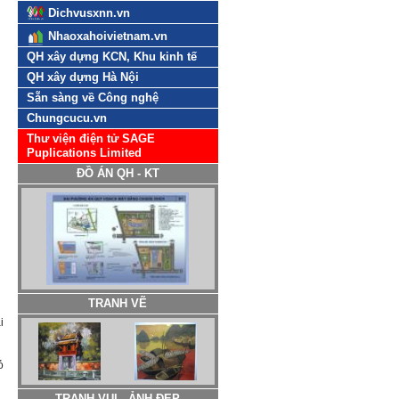
Dichvusxnn.vn
Nhaoxahoivietnam.vn
QH xây dựng KCN, Khu kinh tế
QH xây dựng Hà Nội
Sẵn sàng về Công nghệ
Chungcucu.vn
Thư viện điện tử SAGE
Puplications Limited
ĐỒ ÁN QH - KT
TRANH VẼ
i
ỏ
TRANH VUI - ẢNH ĐẸP