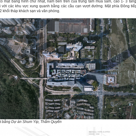
ó mặt bằng hình chữ nhật, nằm bên trên của trung tâm mua sắm, cao 1- 3 tầng
 với các khu vực xung quanh bằng các cầu cạn vượt đường. Mặt phía Đông tiế
 2 khối tháp khách sạn và văn phòng.
t bằng Dự án Shum Yip, Thẩm Quyến