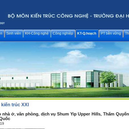
ên
Sinh viên
KH-Công nghệ
Công nghiệp
KT-Q.hoạch
PT bền vững
Th
kiến trúc XXI
 nhà ở, văn phòng, dịch vụ Shum Yip Upper Hills, Thẩm Quyến
 Quốc
019