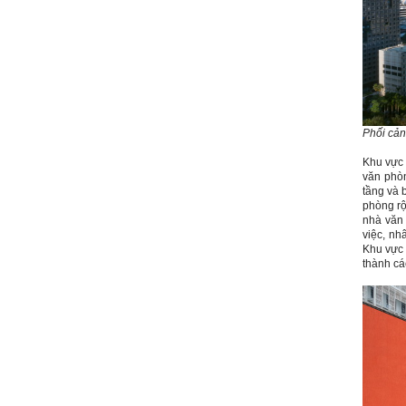
Thày đã nhận được thư của
em.
Rất cám ơn về những dòng
chia sẻ, động viên.
Định hướng nghề nghiệp
cho sinh viên không chỉ liên
quan đến việc đào tạo kỹ
năng cứng mà còn phải là kỹ
năng mềm, liên quan trước
hết đến năng lực đổi mới
sáng tạo và khởi nghiệp.
Phối cản
Cuốn sách "Nghĩ giàu, làm
giàu" chỉ là một trong những
Khu vực 
nội dung mà thế hệ trẻ quan
văn phòn
tâm.
tầng và 
Điều lớn lao hơn là họ phải
có năng lực tự thân và năng
phòng rộ
lực tự rèn luyện để hình
nhà văn 
thành sự nghiệp và trở thành
việc, nh
người tốt cho gia đình, cộng
Khu vực 
đồng và xã hội, phù hợp với
thành cá
chuẩn mực chung của loài
người trong thế kỷ 21.
Sinh viên là tương lai của
thày.
Thày cùng các thày cô giáo
khác đang nỗ lực hết sức để
biến tương lai tốt đẹp đó
thành hiện thực.
Thày đang viết một cuốn
sách với tiêu đề: 'Nâng cao
năng lực khởi nghiệp đổi mới