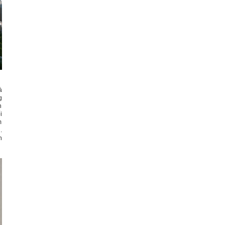
à
g
n
i
m
.
h