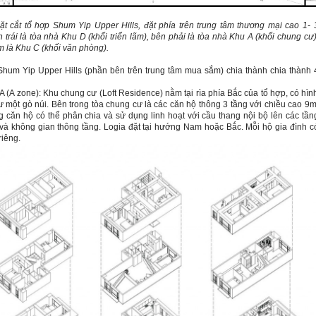
ặt cắt tổ hợp
Shum Yip
Upper Hills, đặt phía trên trung tâm thương mại cao 1- 
n trái là tòa nhà Khu D (khối triển lãm), bên phải là tòa nhà Khu A (khối chung cư)
m là Khu C (khối văn phòng).
Shum Yip
Upper Hills (phần bên trên trung tâm mua sắm) chia thành chia thành 
:
A (A zone): Khu chung cư (Loft Residence) nằm tại rìa phía Bắc của tổ hợp, có hìn
 một gò núi.
Bên trong tòa chung cư là các căn hộ thông 3 tầng với chiều cao 9m
g căn hộ có thể phân chia và sử dụng linh hoạt với cầu thang nội bộ lên các tần
và không gian thông tầng. Logia đặt tại hướng
Nam
hoặc Bắc. Mỗi hộ gia đình c
riêng.