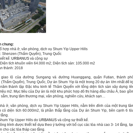
n chung:
ổ hợp nhà ở, văn phòng, dịch vụ
Shum Yip
Upper Hills
m:
Shenzen (Thẩm Quyến),
Trung Quốc
iết kế:
URBANUS
và cộng sự
Diện tích
khuôn viên
64.000 m2;
D
iện tích sàn: 105.000 m2
n thành: 2018
 giao lộ của đường Sungang và đường Huanggang, quận Futian, thành ph
(Thẩm Quyến), Trung Quốc, Dự án Shum Yip là một trong 20 dự án lớn nhất để k
năm thành lập Đặc khu kinh tế Thâm Quyến với tổng diện tích sàn xây dựng lê
triệu m2. Mục tiêu của Dự án là một khu phức hợp đô thị hàng đầu châu Á, bao gồ
sắm, trung tâm thương mại, văn phòng, nghiên cứu, khách sạn…
hà ở, văn phòng, dịch vụ
Shum Yip
Upper Hills, nằm trên đỉnh của một trung tâ
 có diện tích 60.000m2, là phần thấp tầng của Dự án
Shum Yip, bên cạnh 6 tò
 tầng.
Shum Yip
Upper Hills do
URBANUS
và cộng sự thiết kế.
ông trình được thiết kế dựa theo ý tưởng với bố cục các tòa nhà cao 3- 14 tầng, tạ
n cho các tòa tháp cao tầng.