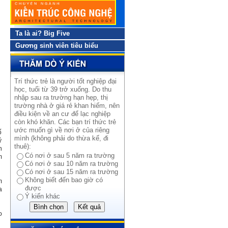
Ta là ai? Big Five
Gương sinh viên tiêu biểu
Trí thức trẻ là người tốt nghiệp đại
học, tuổi từ 39 trở xuống. Do thu
nhập sau ra trường hạn hẹp, thị
trường nhà ở giá rẻ khan hiếm, nên
điều kiện về an cư để lạc nghiệp
còn khó khăn. Các bạn trí thức trẻ
ước muốn gì về nơi ở của riêng
ố
mình (không phải do thừa kế, đi
ỷ
thuê):
n
Có nơi ở sau 5 năm ra trường
m
Có nơi ở sau 10 năm ra trường
Có nơi ở sau 15 năm ra trường
Không biết đến bao giờ có
m
được
a
Ý kiến khác
o