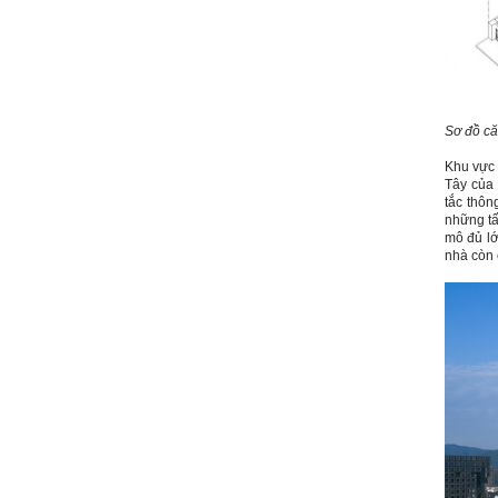
tập có thể trao đổi với thày.
Thày sẵn sàng đồng hành.
Ngày 4/11/2023; Thày
Phạm
Đình Tuyển
Hỏi:
Sơ đồ că
Em kính chào thầy ạ.
Em đang đọc lần 2 quyển
sách Nghĩ giàu làm giàu,
Khu vực 
xuất bản lần đầu năm
Tây của 
1937. Quyển sách được viết
tắc thôn
từ 90 năm trước nhưng nó
những tấ
vẫn đang phản ánh nhiều
mô đủ lớ
thực tế.
nhà còn 
Em đã đọc được rằng "các
cơ sở giáo dục cần có trách
nhiệm hơn nữa trong việc
định hướng nghề nghiệp cho
sinh viên".
Em nghĩ đó là việc các thầy
đang làm không ngừng.
Em viết mail này để cảm ơn
công việc của thầy ạ.
Em cảm ơn thầy đã đọc ạ.
Sinh viên 60KD3
Trả lời: