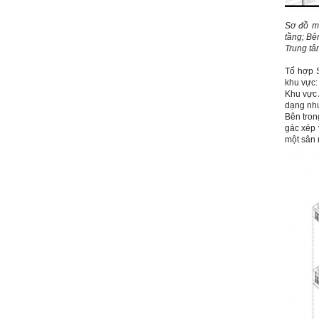
với giảng viên và bạn bè;
iii) Chăm chỉ tự học tập: Lời
chê ghê gớm nhất là Kẻ lười
Sơ đồ m
nhác. Từ Kẻ lười nhác đến
tầng; Bê
Kẻ hèn hạ và vô dụng rất gần
Trung tâ
nhau. Không phải lúc nào
cũng có người bên cạnh mà
Tổ hợp
học hỏi, mà phải có kế hoạch
khu vực
tự học, từ trong sách vở đến
Khu vực 
mạng xã hội và thực tế;
dạng như
iv) Mở ra với thế giới bên
Bên tron
ngoài: Tìm người có đức, có
gác xép 
tài mà chơi để học kiến thức
một sân 
và sự đồng thuận; Ra với môi
trường tự nhiên mà hòa vào
trong đó. Sẵn sàng trải
nghiệm làm những điều tốt
đẹp;
v) Còn 2 năm nữa mới ra
trường. Phải học để tốt
nghiệp đại học, điểm khởi
đầu sự nghiệp của một
người tri thức. Đây là thời
gian đủ để em tìm lại sự cân
bằng cảm xúc và tận tâm
thay đổi chính mình.
Nếu có vấn đề gì về việc học