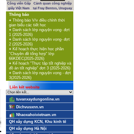
Công viên Gấp
Cảnh quan công nghiệp
giấy Việt Nam
tại Fray Bentos, Uruguay
Thông báo
+
Thông báo V/v điều chỉnh thời
gian biểu các tiết học
+
Danh sách lớp nguyện vọng- đợt
1 (2025-2026)
+
Danh sách lớp nguyện vọng- đợt
2 (2025-2026)
+
Kế hoạch thực hiện học phần
"Chuyên đề tổng hợp" lớp
66KDEC(2025-2026)
+
Kế hoạch "Thực tập tốt nghiệp và
đồ án tốt nghiệp" đợt 3 (2025-2026)
+
Danh sách lớp nguyện vọng - đợt
3(2025-2026)
Liên kết website
tuvanxaydungonline.vn
Dichvusxnn.vn
Nhaoxahoivietnam.vn
QH xây dựng KCN, Khu kinh tế
QH xây dựng Hà Nội