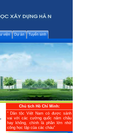
ư viện
Dự án
Tuyển sinh
Chủ tịch Hồ Chí Minh:
“ Dân tộc Việt Nam có được sánh
,
vai với các cường quốc năm châu
hay không, chính là phần lớn nhờ
công học tập của các cháu”