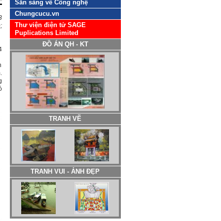
Sẵn sàng về Công nghệ
Chungcucu.vn
3
Thư viện điện tử SAGE
;
Puplications Limited
ĐỒ ÁN QH - KT
4
h
.
g
ó
TRANH VẼ
TRANH VUI - ẢNH ĐẸP