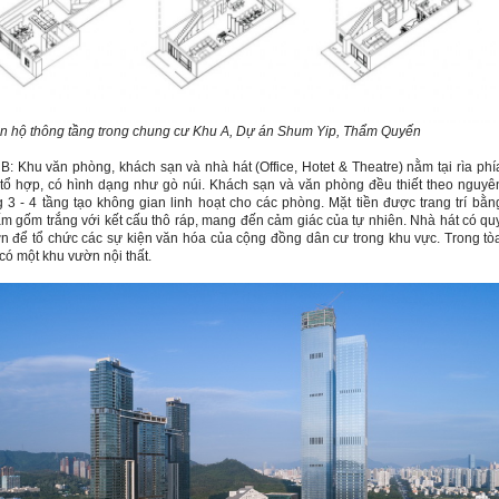
n hộ thông tầng trong chung cư Khu A, Dự án Shum Yip, Thẩm Quyến
B: Khu văn phòng, khách sạn và nhà hát (Office, Hotet & Theatre) nằm tại rìa phí
tổ hợp, có hình dạng như gò núi. Khách sạn và văn phòng đều thiết theo nguyê
g 3 - 4 tầng tạo không gian linh hoạt cho các phòng.
Mặt tiền được trang trí bằn
m gốm trắng với kết cấu thô ráp, mang đến cảm giác của tự nhiên. Nhà hát có qu
n để tổ chức các sự kiện văn hóa của cộng đồng dân cư trong khu vực. Trong tò
có một khu vườn nội thất.