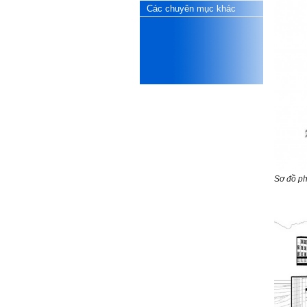
Phải thấy đó là điều không
Các chuyên mục khác
tốt đẹp do chính em gây ra,
để có trách nhiệm mà sửa
mình.
Được gia đình hỗ trợ, có sức
khỏe và năng lực để học đến
năm thứ 3, là may mắn lắm,
khi so sánh với rất nhiều
thanh niên người Việt khác.
Một số việc phải làm ngay:
i) Thay đổi ngay nhận thức
cũ: Ta phải trở thành người
tài với cả kỹ năng cứng và
mềm phù hợp để cạnh tranh
và hợp tác, không chỉ trong
kiến trúc mà cả lĩnh vực liên
Sơ đồ ph
quan khác mà xã hội đang
cần và tạo ra giá trị gia tăng;
ii) Sử dụng thời gian hợp lý:
Một ngày ngủ đủ 6- 7 tiếng
để tái tạo sức lao động. Thời
gian còn lại dành cho: Học
ngoại ngữ và chuyển đổi số;
Đi học đầy đủ và lắng nghe
bài giảng; Đọc sách và tài
liệu bổ sung kiến thức; Chủ
động trao đổi chuyên môn