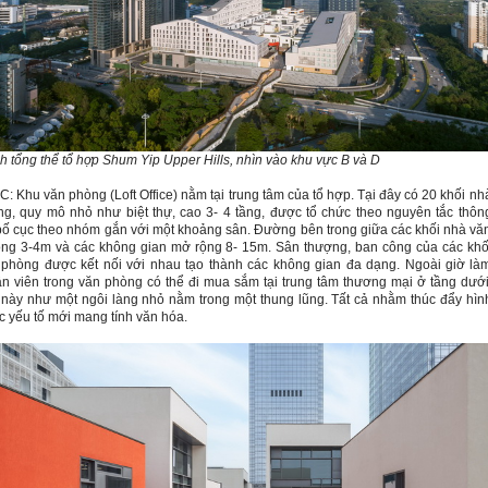
h tổng thể tổ hợp
Shum Yip
Upper Hills, nhìn vào khu vực B và D
C: Khu văn phòng (Loft Office) nằm tại trung tâm của tổ hợp. Tại đây có 20 khối nh
g, quy mô nhỏ như biệt thự, cao 3- 4 tầng, được tổ chức theo nguyên tắc thôn
bố cục theo nhóm gắn với một khoảng sân. Đường bên trong giữa các khối nhà vă
ng 3-4m và các không gian mở rộng 8- 15m. Sân thượng, ban công của các khố
phòng được kết nối với nhau tạo thành các không gian đa dạng. Ngoài giờ là
ân viên trong văn phòng có thể đi mua sắm tại trung tâm thương mại ở tầng dưới
này như một ngôi làng nhỏ nằm trong một thung lũng. Tất cả nhằm thúc đẩy hìn
c yếu tố mới mang tính văn hóa.