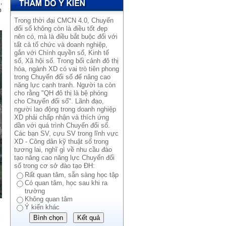
,
p
Trong thời đại CMCN 4.0, Chuyển
đổi số không còn là điều tốt đẹp
nên có, mà là điều bắt buộc đối với
tất cả tổ chức và doanh nghiệp,
gắn với Chính quyền số, Kinh tế
số, Xã hội số. Trong bối cảnh đô thị
hóa, ngành XD có vai trò tiên phong
trong Chuyển đổi số đế nâng cao
năng lực cạnh tranh. Người ta còn
cho rằng "QH đô thị là bệ phóng
cho Chuyển đổi số". Lãnh đạo,
người lao động trong doanh nghiệp
XD phải chấp nhận và thích ứng
dần với quá trình Chuyển đổi số.
Các bạn SV, cựu SV trong lĩnh vực
XD - Công dân kỹ thuật số trong
tương lai, nghĩ gì về nhu cầu đào
tạo nâng cao năng lực Chuyển đổi
số trong cơ sở đào tạo ĐH:
Rất quan tâm, sẵn sàng học tập
Có quan tâm, học sau khi ra
trường
Không quan tâm
Ý kiến khác