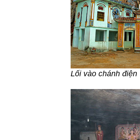
sáng tạo cho sinh viên (và
cựu sinh viên) trong lĩnh vực
xây dựng'. Dự kiến tháng
5/2023 xuất bản.
Chúc mọi điều tốt lành.
Ngày 8/3/2023; Thày Phạm
Đình Tuyển
Hỏi:
Thưa thầy, em xin gửi kết quả
bigfive mới của bản thân,
qua đây em cũng xin cảm ơn
Lối vào chánh điện
thầy vì thông qua bài khảo
sát bigfive và những lời thầy
nói, em đã cố gắng khắc
phục những yếu điểm của
bản thân và cũng như trau
dồi thêm kiến thức để khai
phá bản thân, và thực tế đã
có những chuyển biến tích
cực trong cuộc sống và công
việc của em, tuy vậy bản thân
em cũng vẫn còn những
thiếu sót, những điều em
chưa thay đổi đc, em mong