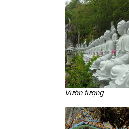
Thày đã nhận được thư của
em.
Rất cám ơn về những dòng
chia sẻ, động viên.
Định hướng nghề nghiệp
cho sinh viên không chỉ liên
quan đến việc đào tạo kỹ
năng cứng mà còn phải là kỹ
năng mềm, liên quan trước
hết đến năng lực đổi mới
sáng tạo và khởi nghiệp.
Cuốn sách "Nghĩ giàu, làm
giàu" chỉ là một trong những
nội dung mà thế hệ trẻ quan
tâm.
Điều lớn lao hơn là họ phải
có năng lực tự thân và năng
lực tự rèn luyện để hình
thành sự nghiệp và trở thành
người tốt cho gia đình, cộng
đồng và xã hội, phù hợp với
chuẩn mực chung của loài
người trong thế kỷ 21.
Vườn tượng
Sinh viên là tương lai của
thày.
Thày cùng các thày cô giáo
khác đang nỗ lực hết sức để
biến tương lai tốt đẹp đó
thành hiện thực.
Thày đang viết một cuốn
sách với tiêu đề: 'Nâng cao
năng lực khởi nghiệp đổi mới