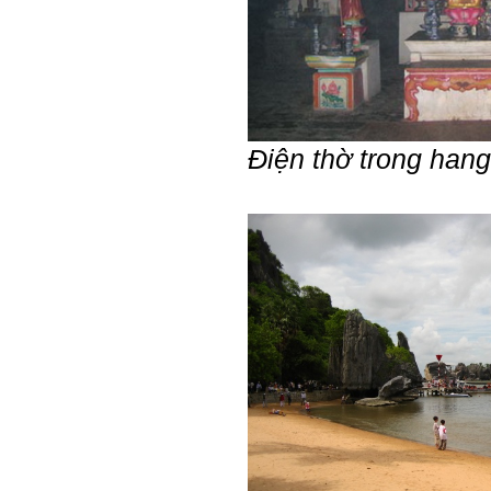
thầy thông cảm và trân thành
cảm ơn thầy đã lắng nghe
em.
Sinh viên Khóa 53KD, Khoa
Kiến trúc Quy hoạch, ĐHXD
Hà Nội
Điện thờ trong hang
Trả lời:
Đã nhận được kết quả Big
Five. Nên ghép thêm kết quả
của những sinh viên khác,
người khác để có thể so
sánh và rút ra được nhận xét
ta là ai và từ đó tự sửa mình.
Kết quả cho thấy: Tính cách
(hay kỹ năng mềm) thuộc loại
trung bình. Yếu về tính
hướng ngoại.
Từng bước, từng bước mà cố
gắng hơn.
Ngày 3/2/2023, thày Phạm
Đình Tuyển