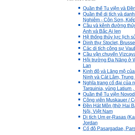
Five của em.
Sau một năm tự nhìn nhận
Quần thể Tu viện và Đền 
mình là ai và đã có những
Quần thể di tích và dan
thay đổi .
Nghiêm - Côn Sơn, Kiếp 
Tính cách Tận tâm và
Hướng ngoại được cải
Cầu và kênh đường thủy
thiện so với trước.
Anh và Bắc Ai len
Tính cách Cân bằng cảm
Hệ thống thủy lực lịch s
xúc vẫn yếu như cũ. Theo
Dinh thự Stoclet, Brussel
các nghiên cứu mà thày
Các di tích công sự Va
được biết, tính cách Cân
bằng cảm xúc là cốt lõi.
Cầu vận chuyển Vizcaya
Mọi năng lực hoạt động
Hội trường Đa Năng ở Wr
chuyên môn, xã hội của
Lan
một con người đều dựa
Kinh đô và Lăng mộ của
vào đây mà ra cả.
Ninh và Cát Lâm, Trung
Ta có mặt trên đời này đều
có nguyên cớ tốt đẹp nào
Nghĩa trang cổ đại của n
đó.
Phải tự tin hơn nữa
Tarquinia, vùng Latium ,
vào chính mình, trước hết
Quần thể Tu viện Novod
là từ công việc chuyên
Công viên Muskauer / C
môn, nay chính là đồ án tốt
Đền Hát Môn (thờ Hai B
nghiệp.
Nội, Việt Nam
Thày sẽ hỗ trợ chuyên
môn để em có kết quả tốt
Di tích Um er-Rasas (K
nhất trong việc thực hiện
Jordan
học phần Đồ án tốt nghiệp.
Cố đô Pasargadae, Pars,
Ngày 10/6/2022. Thày