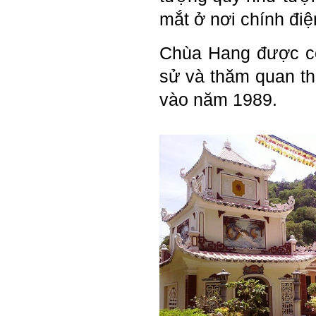
với giảng viên và bạn bè;
iii) Chăm chỉ tự học tập: Lời
mắt ở nơi chính điệ
chê ghê gớm nhất là Kẻ lười
nhác. Từ Kẻ lười nhác đến
Kẻ hèn hạ và vô dụng rất gần
Chùa Hang được côn
nhau. Không phải lúc nào
cũng có người bên cạnh mà
sử và thăm quan t
học hỏi, mà phải có kế hoạch
tự học, từ trong sách vở đến
vào năm 1989.
mạng xã hội và thực tế;
iv) Mở ra với thế giới bên
ngoài: Tìm người có đức, có
tài mà chơi để học kiến thức
và sự đồng thuận; Ra với môi
trường tự nhiên mà hòa vào
trong đó. Sẵn sàng trải
nghiệm làm những điều tốt
đẹp;
v) Còn 2 năm nữa mới ra
trường. Phải học để tốt
nghiệp đại học, điểm khởi
đầu sự nghiệp của một
người tri thức. Đây là thời
gian đủ để em tìm lại sự cân
bằng cảm xúc và tận tâm
thay đổi chính mình.
Nếu có vấn đề gì về việc học