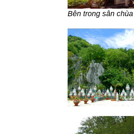
tập có thể trao đổi với thày.
Thày sẵn sàng đồng hành.
Bên trong sân chùa
Ngày 4/11/2023; Thày
Phạm
Đình Tuyển
Hỏi:
Em kính chào thầy ạ.
Em đang đọc lần 2 quyển
sách Nghĩ giàu làm giàu,
xuất bản lần đầu năm
1937. Quyển sách được viết
từ 90 năm trước nhưng nó
vẫn đang phản ánh nhiều
thực tế.
Em đã đọc được rằng "các
cơ sở giáo dục cần có trách
nhiệm hơn nữa trong việc
định hướng nghề nghiệp cho
sinh viên".
Em nghĩ đó là việc các thầy
đang làm không ngừng.
Em viết mail này để cảm ơn
công việc của thầy ạ.
Em cảm ơn thầy đã đọc ạ.
Sinh viên 60KD3
Trả lời: