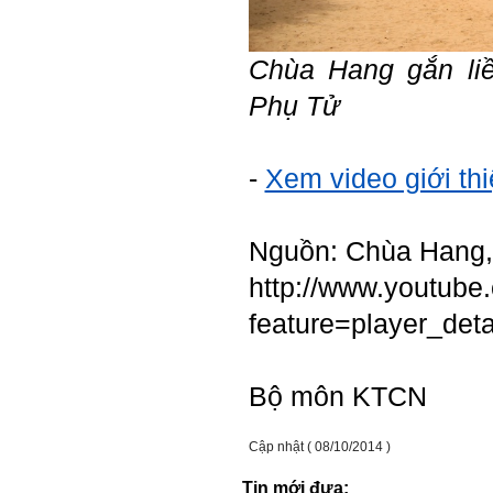
Hỏi: E
m gửi thầy kết quả
Chùa Hang gắn liề
Big Five ạ.
Phụ Tử
-
Xem video giới th
Nguồn: Chùa Hang, 
http://www.youtube
feature=player_de
Bộ môn KTCN
Cập nhật ( 08/10/2014 )
Trả lời: Thày đã nhận
được kết quả đánh giá Big
Tin mới đưa: