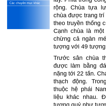
Phải thấy đó là điều không
Các chuyên mục khác
tốt đẹp do chính em gây ra,
rộng. Chùa tựa lư
để có trách nhiệm mà sửa
mình.
chùa được trang trí
Được gia đình hỗ trợ, có sức
khỏe và năng lực để học đến
theo truyền thống 
năm thứ 3, là may mắn lắm,
khi so sánh với rất nhiều
Cạnh chùa là một
thanh niên người Việt khác.
chừng cả ngàn mét
Một số việc phải làm ngay:
i) Thay đổi ngay nhận thức
tượng với 49 tượng
cũ: Ta phải trở thành người
tài với cả kỹ năng cứng và
mềm phù hợp để cạnh tranh
Trước sân chùa t
và hợp tác, không chỉ trong
kiến trúc mà cả lĩnh vực liên
được làm bằng đ
quan khác mà xã hội đang
cần và tạo ra giá trị gia tăng;
nặng tới 22 tấn. C
ii) Sử dụng thời gian hợp lý:
Một ngày ngủ đủ 6- 7 tiếng
thạch động. Tron
để tái tạo sức lao động. Thời
gian còn lại dành cho: Học
thuộc hệ phái Nam
ngoại ngữ và chuyển đổi số;
Đi học đầy đủ và lắng nghe
bài giảng; Đọc sách và tài
liệu khác nhau. Đ
liệu bổ sung kiến thức; Chủ
động trao đổi chuyên môn
tượng quý như tượn