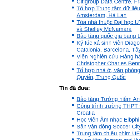
Citigroup Data Centre, Fr
liệu bổ sung kiến thức; Chủ
Tổ hợp Trung tâm dữ liệu
động trao đổi chuyên môn
với giảng viên và bạn bè;
Amsterdam, Hà Lan
iii) Chăm chỉ tự học tập: Lời
Tòa nhà thuộc Đại học U
chê ghê gớm nhất là Kẻ lười
nhác. Từ Kẻ lười nhác đến
và Shelley McNamara
Kẻ hèn hạ và vô dụng rất gần
Bảo tàng quốc gia bang L
nhau. Không phải lúc nào
Ký túc xá sinh viên Diag
cũng có người bên cạnh mà
học hỏi, mà phải có kế hoạch
Catalonia, Barcelona, T
tự học, từ trong sách vở đến
Viện Nghiên cứu Hàng hả
mạng xã hội và thực tế;
Christopher Charles Ben
iv) Mở ra với thế giới bên
ngoài: Tìm người có đức, có
Tổ hợp nhà ở, văn phòng
tài mà chơi để học kiến thức
Quyến, Trung Quốc
và sự đồng thuận; Ra với môi
trường tự nhiên mà hòa vào
Tin đã đưa:
trong đó. Sẵn sàng trải
nghiệm làm những điều tốt
đẹp;
Bảo tàng Tưởng niệm An
v) Còn 2 năm nữa mới ra
Công trình trường THPT v
trường. Phải học để tốt
Croatia
nghiệp đại học, điểm khởi
đầu sự nghiệp của một
Học viên Âm nhạc Elbph
người tri thức. Đây là thời
Sân vận động Soccer Cit
gian đủ để em tìm lại sự cân
Trung tâm chiếu phim UF
bằng cảm xúc và tận tâm
thay đổi chính mình.