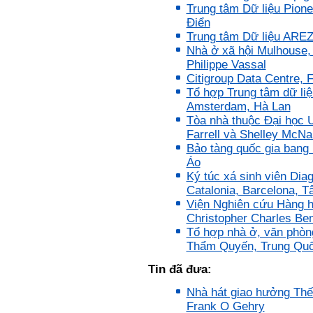
Trung tâm Dữ liệu Pion
bài giảng; Đọc sách và tài
Điển
liệu bổ sung kiến thức; Chủ
động trao đổi chuyên môn
Trung tâm Dữ liệu AREZZ
với giảng viên và bạn bè;
Nhà ở xã hội Mulhouse,
iii) Chăm chỉ tự học tập: Lời
Philippe Vassal
chê ghê gớm nhất là Kẻ lười
Citigroup Data Centre, 
nhác. Từ Kẻ lười nhác đến
Kẻ hèn hạ và vô dụng rất gần
Tổ hợp Trung tâm dữ liệ
nhau. Không phải lúc nào
Amsterdam, Hà Lan
cũng có người bên cạnh mà
Tòa nhà thuộc Đại học 
học hỏi, mà phải có kế hoạch
Farrell và Shelley McN
tự học, từ trong sách vở đến
mạng xã hội và thực tế;
Bảo tàng quốc gia bang 
iv) Mở ra với thế giới bên
Áo
ngoài: Tìm người có đức, có
Ký túc xá sinh viên Dia
tài mà chơi để học kiến thức
Catalonia, Barcelona, 
và sự đồng thuận; Ra với môi
trường tự nhiên mà hòa vào
Viện Nghiên cứu Hàng h
trong đó. Sẵn sàng trải
Christopher Charles Be
nghiệm làm những điều tốt
Tổ hợp nhà ở, văn phòng
đẹp;
Thẩm Quyến, Trung Qu
v) Còn 2 năm nữa mới ra
trường. Phải học để tốt
nghiệp đại học, điểm khởi
Tin đã đưa:
đầu sự nghiệp của một
người tri thức. Đây là thời
Nhà hát giao hưởng Thế 
gian đủ để em tìm lại sự cân
Frank O Gehry
bằng cảm xúc và tận tâm