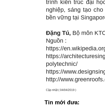
trình kiến trúc đại 
giới.
Mỗi người thường tìm và
nghiệp, sáng tạo cho
chơi với người giỏi phù
hợp với vị thế của họ. Khi
bền vững tại Singapor
tiến bộ, sang một vị thế
mới cao hơn, lại tìm thày
giỏi tương xứng ở vị thế
đó mà học.
Đặng Tú,
Bộ môn KT
Khi đã tài giỏi trong một vị
thế, chính ta lại trở thành
Nguồn :
người thày để dẫn dắt
những người khác chưa có
https://en.wikipedia.o
điều kiện giỏi bằng ta. Từ
đây ta cũng có được phẩm
https://architectures
cách của người chủ và
người lãnh đạo.
polytechnic/
Khi đã hiểu được sự cần
thiết của việc tìm người
https://www.designsin
giỏi hay người hiền tài để
học và hành, thì tất yếu ta
http://www.greenroofs
sẽ tự thay đổi để tìm được
cách kết nối với họ.
Những hiền tài luôn mong
muốn làm những điều tốt
Cập nhật ( 04/04/2019 )
đẹp. Vậy hãy thể hiện cho
họ thấy tính cách của ta
cũng luôn mạnh mẽ hướng
Tin mới đưa:
về điều đó.