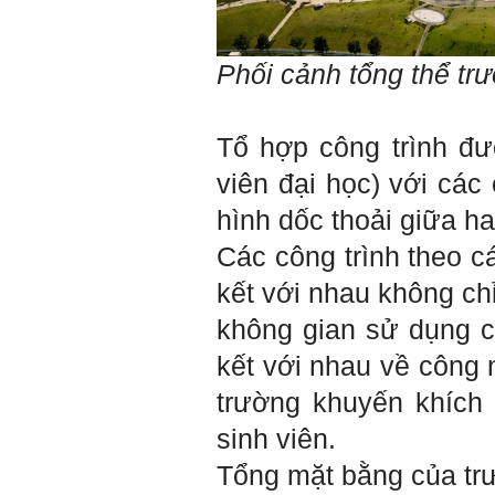
Định hướng nghề nghiệp
cho sinh viên không chỉ liên
quan đến việc đào tạo kỹ
năng cứng mà còn phải là kỹ
năng mềm, liên quan trước
Phối cảnh tổng thể tr
hết đến năng lực đổi mới
sáng tạo và khởi nghiệp.
Cuốn sách "Nghĩ giàu, làm
giàu" chỉ là một trong những
Tổ hợp công trình đư
nội dung mà thế hệ trẻ quan
tâm.
Điều lớn lao hơn là họ phải
viên đại học) với cá
có năng lực tự thân và năng
lực tự rèn luyện để hình
hình dốc thoải giữa ha
thành sự nghiệp và trở thành
người tốt cho gia đình, cộng
đồng và xã hội, phù hợp với
Các công trình theo 
chuẩn mực chung của loài
người trong thế kỷ 21.
kết với nhau không ch
Sinh viên là tương lai của
thày.
không gian sử dụng c
Thày cùng các thày cô giáo
khác đang nỗ lực hết sức để
biến tương lai tốt đẹp đó
kết với nhau về công 
thành hiện thực.
Thày đang viết một cuốn
trường khuyến khích 
sách với tiêu đề: 'Nâng cao
năng lực khởi nghiệp đổi mới
sinh viên.
sáng tạo cho sinh viên (và
cựu sinh viên) trong lĩnh vực
xây dựng'. Dự kiến tháng
Tổng mặt bằng của tr
5/2023 xuất bản.