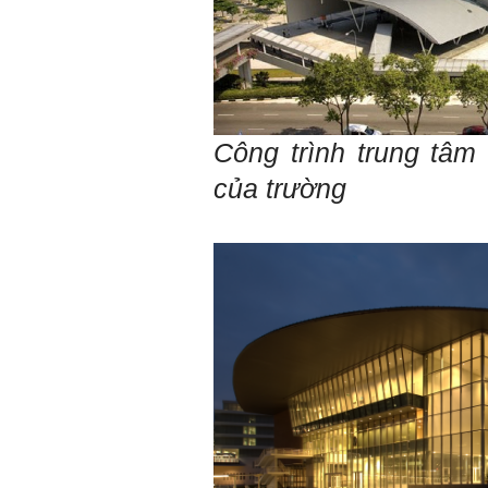
Gặp nhau 2 tuần/lần. Mỗi
lần gặp cần chuẩn bị sẵn
câu hỏi để có thể trao đổi
tối đa những vấn đề liên
quan đến đề tài tốt nghiệp
mà không tự trả lời được.
Địa điểm gặp: Chiều thứ tư
Công trình trung tâm
hàng tuần, từ 16h - 17h30
tại Văn phòng Bộ môn
của trường
KTCN.
Đồ án tốt nghiệp là một sự
kiện quan trọng của đời
người lao động trí óc.
Phải nỗ lực hết sức và
dành tất cả thời gian,
nguồn lực cho đồ án. Từ
đây mới có kết quả tốt
nhất, để trải nghiệm, hình
thành năng lực cần thiết
chuẩn bị cho việc ra
trường và làm việc với vô
số những người tài khác
trong xã hội.
2/6/2022. Thày Phạm Đình
Tuyển.