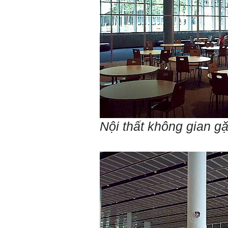
Thắng ,sinh vien nhận đồ
án tốt nghiệp nhóm thầy,
nhóm mình có nhóm zalo
riêng hay thế nào để trao
đổi về đồ án k ạ ? Em tìm
sđt thầy để add Zalo nhưng
không được ạ! Em cảm ơn
thầy.
Trả lời: Trao đổi trực tiếp
với thày qua mail.
Một số nội dung chính thực
hiện trong 4 tuần đầu tiên: :
1) Đọc kỹ các yêu cầu về
Nội thất không gian gặ
nội dung Học phần đồ án
tốt nghiệp của Khoa và Bộ
môn KTCN; in thành một
bộ hồ sơ, khi đi thông qua
mang theo (hoàn thành
ngay trong tuần thứ 1)
2) Báo cáo về tên đề tài tốt
nghiệp, vị trí cụ thể khu đất
dự kiến theo tỷ lệ 1/500
(hoàn thành trong tuần thứ
1)
3) Chuản bị các quy định,
tiêu chuẩn thiết kế có liên