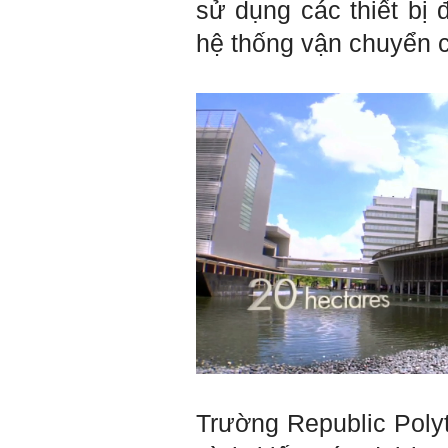
sử dụng các thiết bị
Đối với một đất nước: Hiền
tài như nguyên khí quốc
hệ thống vận chuyển ch
gia. Mạnh hay yếu từ đó
mà ra cả.
Đối với một cá nhân: Suốt
cả đời gắn với việc học:
Học cái gì và học thày nào.
Và sự học luôn đi cùng với
sự sang trọng và thịnh
vượng.
Những người giỏi hay
người hiền tài có thể thức
tỉnh cho ta học cái gì một
cách hiệu quả và qua đó họ
cũng trở thành thày của ta.
Người tài giỏi là người làm
những việc mang lại giá trị
gia tăng cao mà người
thường không làm được.
Người hiền tài là người
mang tài của mình ra giúp
xã hội.
Vị thế xã hội cấp độ nào thì
có người tài, người hiền tài
cấp độ đó, ví như người tài
giỏi trong lớp, trong
Trường Republic Poly
trường, trong ngành, trong
vùng, trong quốc gia và thế