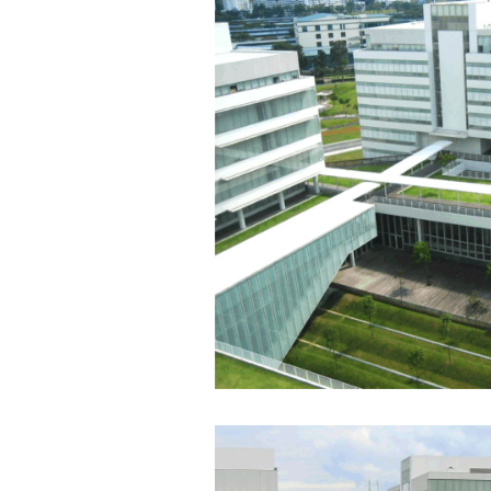
Sinh viên Khóa 53KD, Khoa
Kiến trúc Quy hoạch, ĐHXD
Hà Nội
Trả lời:
Đã nhận được kết quả Big
Five. Nên ghép thêm kết quả
của những sinh viên khác,
người khác để có thể so
sánh và rút ra được nhận xét
ta là ai và từ đó tự sửa mình.
Kết quả cho thấy: Tính cách
(hay kỹ năng mềm) thuộc loại
trung bình. Yếu về tính
hướng ngoại.
Từng bước, từng bước mà cố
gắng hơn.
Ngày 3/2/2023, thày Phạm
Đình Tuyển
Hỏi: E
m gửi thầy kết quả