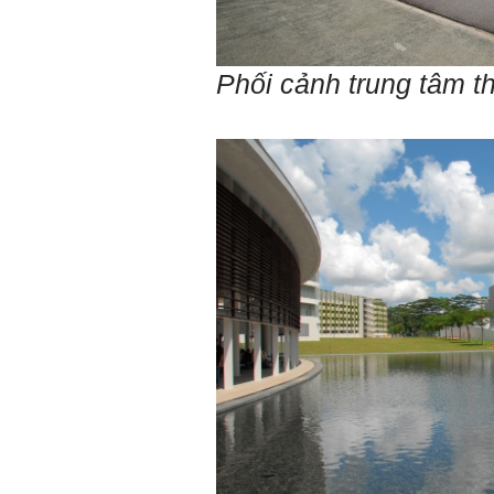
Em gửi thày bài Trắc nghiệm
tính cách – Big Five
(talaai.com.vn)
Phối cảnh trung tâm t
Trả lời:
Thày đã nhận được biểu
tượng Big Five của em. Đây
là Big Five rất điển hình của
sinh viên. Em còn là người
mạnh về Hướng ngoại, một
tính cách rất được coi trọng
trong Thời đại liên kết và hội
nhập.
Do còn trong giai đoạn là
sinh viên gắn với Học hỏi,
Học tập là chính và chưa có
Học hành, nên tính cách Tận
tâm của em còn thiếu mạnh
mẽ so với tính cách khác.
Khi làm việc trong doanh
nghiệp hay tổ chức nào đó,
người sử dụng lao động
đánh giá trước hết tính cách
Tận tâm và là kỹ năng mềm
cơ bản của mỗi nhân viên.
Không đợi đến lúc ra trường,
ngay từ bây giờ em dành