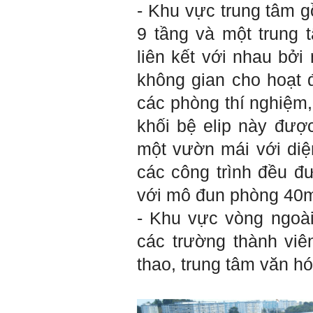
Chúc mọi điều tốt lành.
- Khu vực trung tâm g
Ngày 8/3/2023; Thày Phạm
Đình Tuyển
9 tầng và một trung 
liên kết với nhau bởi
Hỏi:
không gian cho hoạt 
Thưa thầy, em xin gửi kết quả
các phòng thí nghiệm,
bigfive mới của bản thân,
qua đây em cũng xin cảm ơn
khối bệ elip này đượ
thầy vì thông qua bài khảo
sát bigfive và những lời thầy
một vườn mái với diệ
nói, em đã cố gắng khắc
phục những yếu điểm của
các công trình đều đ
bản thân và cũng như trau
dồi thêm kiến thức để khai
với mô đun phòng 40
phá bản thân, và thực tế đã
có những chuyển biến tích
- Khu vực vòng ngoà
cực trong cuộc sống và công
việc của em, tuy vậy bản thân
các trường thành viê
em cũng vẫn còn những
thiếu sót, những điều em
thao, trung tâm văn hó
chưa thay đổi đc, em mong
thầy thông cảm và trân thành
cảm ơn thầy đã lắng nghe
em.