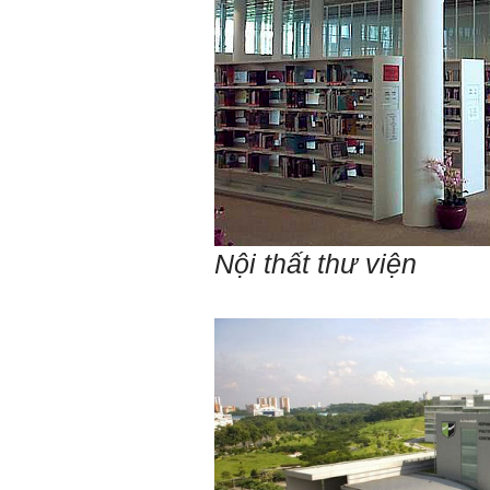
quan đến đề tài; in thành
một bộ hồ sơ, khi đi thông
qua mang theo (hoàn thành
trong tuần thứ 2)
4) Tìm 5 ví dụ trên thế giới
về các công trình tương tự
với loại hình dự kiến trong
đề tài tốt nghiệp; nhận xét
và đánh giá, kết luận rút ra
để có thể ứng dụng cho đề
tài (4 tuần phải hoàn
thành);
5) Đọc lại các nguyên lý
thiết kế kiến trúc đã được
học (phải làm ngay và liên
Nội thất thư viện
tục cho đến khi bảo vệ đề
tài);
6) Nên tự đánh giá Ta là ai.
Đánh giá theo phần mềm
Big Five- tính cách sinh
viên, để thày biết rõ hơn về
sinh viên.
Phần mềm đánh
giá:
http://talaai.com.vn/
(talaai.com.vn)
Sau đó gửi ngay kết quả
đánh giá tính cách cho
thày, để có thể hỗ trợ.