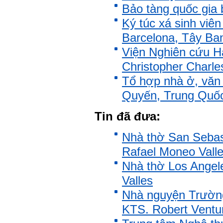
với các thành viên có liên
Bảo tàng quốc gia 
quan trong hoạt động tư vấn
Ký túc xá sinh viên
là một trong những mục tiêu
của việc Làm đồ án theo
Barcelona, Tây Ba
nhóm.
Ai cũng phải nỗ lực tự học
Viện Nghiên cứu H
điều này để đình hình được
nhận thức: Sức mạnh và vị
Christopher Charle
thế của một tổ chức chủ yếu
được xây dựng trên nền tảng
Tổ hợp nhà ở, văn 
của việc "Cùng nghĩ,Cùng
làm".Từ đó mới mong công
Quyến, Trung Quố
việc đạt được hiệu quả cao
nhất.
Tin đã đưa:
23/4/2019. Thày Phạm Đình
Tuyển
Nhà thờ San Sebas
Hỏi:
Rafael Moneo Vall
Em chào thầy, các câu trả lời
Nhà thờ Los Angele
của thầy khiến em thấy rất
hữu ích. Em muốn hỏi thầy
Valles
khi thầy gặp những bế tắc
hay thất bại trong cuộc sống
Nhà nguyện Trường
thầy đã tự khắc phục như thế
nào, có khi nào thầy cảm
KTS. Robert Ventur
thấy mệt mỏi với công việc
của mình không. Hiện tại có