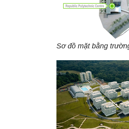
Đình Tuyển
Hỏi:
Em kính chào thầy ạ.
Em đang đọc lần 2 quyển
sách Nghĩ giàu làm giàu,
xuất bản lần đầu năm
1937. Quyển sách được viết
từ 90 năm trước nhưng nó
vẫn đang phản ánh nhiều
Sơ đồ mặt bằng trườn
thực tế.
Em đã đọc được rằng "các
cơ sở giáo dục cần có trách
nhiệm hơn nữa trong việc
định hướng nghề nghiệp cho
sinh viên".
Em nghĩ đó là việc các thầy
đang làm không ngừng.
Em viết mail này để cảm ơn
công việc của thầy ạ.
Em cảm ơn thầy đã đọc ạ.
Sinh viên 60KD3
Trả lời:
Thày đã nhận được thư của
em.
Rất cám ơn về những dòng
chia sẻ, động viên.