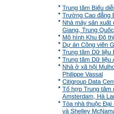
Là sinh viên, trước hết hãy
Trung tâm Biểu diễ
tìm thày hay người giỏi
trong lớp, khoa, trường;
Trường Cao đẳng E
trong gia đình và dòng họ
để học.
Nhà máy sản xuất ô
Thày chúc em sớm thành
công.
Giang, Trung Quốc
Mô hình Khu Đô thị 
Ngày 19/4/2021. Thày
Phạm Đình Tuyển
Dự án Công viên G
Hỏi:
Trung tâm Dữ liệu
Em thưa thầy (cô). Trong quá
Trung tâm Dữ liệu 
trình làm đồ án thì trong lớp
có nhóm không hoà đồng
Nhà ở xã hội Mulh
được và bạn trong nhóm xin
Philippe Vassal
sang nhóm khác. Vậy bạn đó
đề xuất chuyển nhóm với thầy
Citigroup Data Cen
trong buổi thông tới luôn
được không ạ? Em cảm ơn ạ!
Tổ hợp Trung tâm d
Amsterdam, Hà La
Trả lời:
Tòa nhà thuộc Đại
Bộ môn đã nhận được thư
của em.
và Shelley McNam
Học kỹ năng mềm phối hợp