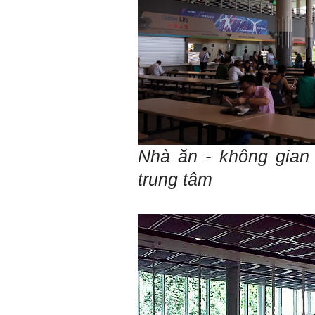
Tính cách Tận tâm và
Hướng ngoại được cải
thiện so với trước.
Tính cách Cân bằng cảm
xúc vẫn yếu như cũ. Theo
các nghiên cứu mà thày
được biết, tính cách Cân
bằng cảm xúc là cốt lõi.
Mọi năng lực hoạt động
chuyên môn, xã hội của
một con người đều dựa
vào đây mà ra cả.
Ta có mặt trên đời này đều
Nhà ăn - không gian
có nguyên cớ tốt đẹp nào
đó.
Phải tự tin hơn nữa
vào chính mình, trước hết
trung tâm
là từ công việc chuyên
môn, nay chính là đồ án tốt
nghiệp.
Thày sẽ hỗ trợ chuyên
môn để em có kết quả tốt
nhất trong việc thực hiện
học phần Đồ án tốt nghiệp.
Ngày 10/6/2022. Thày
Phạm Đình Tuyển.
E chào thầy ạ! E là
Hỏi: