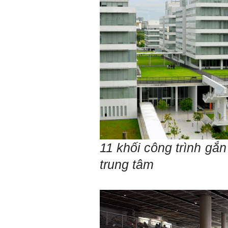
Big Five ạ.
11 khối công trình gắn
trung tâm
Trả lời: Thày đã nhận
được kết quả đánh giá Big
Five của em.
Sau một năm tự nhìn nhận
mình là ai và đã có những
thay đổi .