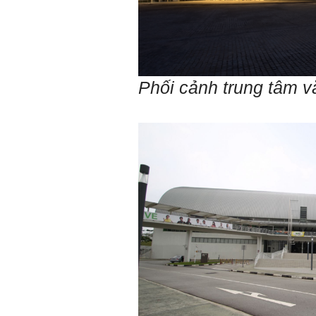
Em chào bộ môn ạ,
Hỏi:
em là Hoàng Đức Dương
lớp 66XD8 msv-0013966
đang làm bài tiểu luận về
công trình dân dụng ạ em
Phối cảnh trung tâm v
thấy bộ môn có đăng bài
về công trình galaxy soho
ở Trung Quốc vậy em
muốn xin bộ môn cho em
bài đăng đó được không ạ,
em xin cảm ơn bộ môn,em
chào bộ môn ạ.
Trang WEB
Trả lời:
bmktcn.com được thành
lập với mục tiêu chính là
phục vụ sinh viên. Đương
nhiên là em được đăng lại
các bài viết trên trang WEB
này.
Chủ biên: TS. Phạm ĐÌnh
Tuyển
Hỏi: