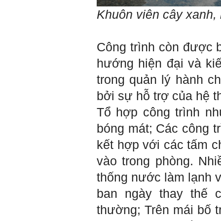
quan tâm hơn cho tính cách
Khuôn viên cây xanh,
này. Nếu làm được như vậy,
sẽ thuận lợi hơn khi thử việc
và nhiều cơ hội hơn trong sự
nghiệp.
Công trình còn được 
Khi trắc nghiệm Big Five, Tận
tâm cũng là tính cách nổi trội
hướng hiện đại và kiế
của thày. Trong công việc,
thày luôn có thiện cảm với
trong quản lý hành c
những người Tận tâm.
Chúc em sớm trở thành con
bởi sự hỗ trợ của hệ 
người thật sự Tận tâm.
Ngày 24/4/2021, Thày Phạm
Tổ hợp công trình n
Đình Tuyển.
bóng mát; Các công t
Hỏi:
kết hợp với các tấm 
Em thưa thầy, thầy có thể
cho em hỏi làm sao mình
vào trong phòng. Nhi
có thể kết nối làm quen với
những người giỏi hơn mình
thống nước làm lạnh 
ạ, em cảm ơn thầy.
ban ngày thay thế 
Trả lời:
thường; Trên mái bố t
Thày đã nhận được thư
của em.