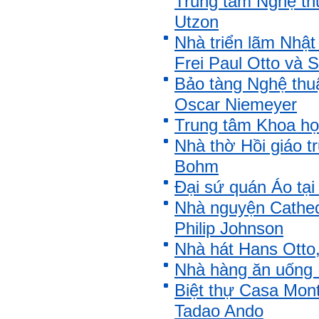
Trung tâm Nghệ th
những lúc em cảm thấy kém
Utzon
cỏi so với người khác, xin
thầy cho em lời khuyên được
Nhà triển lãm Nhậ
không ạ?
Frei Paul Otto và 
Em cảm ơn thầy rất nhiều.
Trả lời:
Bảo tàng Nghệ thuậ
Oscar Niemeyer
Thày đã nhận được thư của
em
Trung tâm Khoa họ
Chắc chắn trong cuộc đời
không có ai chỉ toàn thành
Nhà thờ Hồi giáo t
công cả.
Bohm
Trong hoạt động chính trị,
thất bại là gắn với tính mạng.
Đại sứ quán Áo tại
Trong hoạt động kinh tế, thất
bại là gắn với thiệt hại về
Nhà nguyện Cathedr
kinh tế và thời gian.
Trong hoạt động xã hội, thất
Philip Johnson
bại là mất niềm tin và vị
thế…
Nhà hát Hans Otto
Trong thời đại hội nhập ngày
Nhà hàng ăn uống 
nay, con người phải cạnh
Biệt thự Casa Mont
tranh với những đối thủ rất
mạnh mà trong nhiều trường
Tadao Ando
hợp ta còn chưa biết nhiều