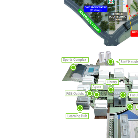
Kẻ hèn hạ và vô dụng rất gần
nhau. Không phải lúc nào
cũng có người bên cạnh mà
học hỏi, mà phải có kế hoạch
tự học, từ trong sách vở đến
mạng xã hội và thực tế;
iv) Mở ra với thế giới bên
ngoài: Tìm người có đức, có
tài mà chơi để học kiến thức
và sự đồng thuận; Ra với môi
trường tự nhiên mà hòa vào
trong đó. Sẵn sàng trải
nghiệm làm những điều tốt
đẹp;
v) Còn 2 năm nữa mới ra
trường. Phải học để tốt
nghiệp đại học, điểm khởi
đầu sự nghiệp của một
người tri thức. Đây là thời
gian đủ để em tìm lại sự cân
bằng cảm xúc và tận tâm
thay đổi chính mình.
Nếu có vấn đề gì về việc học
tập có thể trao đổi với thày.
Thày sẵn sàng đồng hành.
Ngày 4/11/2023; Thày
Phạm