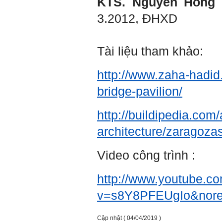
KTS. Nguyễn Hồng 
Thày đã nhận được thư
của em.
3.2012, ĐHXD
Đối với một đất nước: Hiền
tài như nguyên khí quốc
gia. Mạnh hay yếu từ đó
mà ra cả.
Tài liệu tham khảo:
Đối với một cá nhân: Suốt
cả đời gắn với việc học:
Học cái gì và học thày nào.
http://www.zaha-hadid
Và sự học luôn đi cùng với
sự sang trọng và thịnh
bridge-pavilion/
vượng.
Những người giỏi hay
người hiền tài có thể thức
http://buildipedia.com
tỉnh cho ta học cái gì một
cách hiệu quả và qua đó họ
architecture/zaragozas
cũng trở thành thày của ta.
Người tài giỏi là người làm
những việc mang lại giá trị
Video công trình :
gia tăng cao mà người
thường không làm được.
Người hiền tài là người
http://www.youtube.c
mang tài của mình ra giúp
xã hội.
v=s8Y8PFEUgIo
&
nore
Vị thế xã hội cấp độ nào thì
có người tài, người hiền tài
cấp độ đó, ví như người tài
giỏi trong lớp, trong
Cập nhật ( 04/04/2019 )