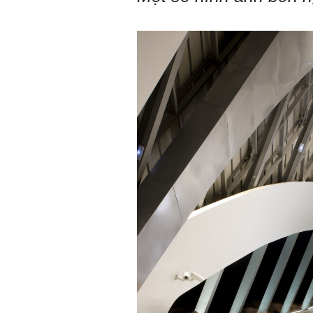
3) Chuản bị các quy định,
tiêu chuẩn thiết kế có liên
quan đến đề tài; in thành
một bộ hồ sơ, khi đi thông
qua mang theo (hoàn thành
trong tuần thứ 2)
4) Tìm 5 ví dụ trên thế giới
về các công trình tương tự
với loại hình dự kiến trong
đề tài tốt nghiệp; nhận xét
và đánh giá, kết luận rút ra
để có thể ứng dụng cho đề
tài (4 tuần phải hoàn
thành);
5) Đọc lại các nguyên lý
thiết kế kiến trúc đã được
học (phải làm ngay và liên
tục cho đến khi bảo vệ đề
tài);
6) Nên tự đánh giá Ta là ai.
Đánh giá theo phần mềm
Big Five- tính cách sinh
viên, để thày biết rõ hơn về
sinh viên.
Phần mềm đánh
giá:
http://talaai.com.vn/
(talaai.com.vn)
Sau đó gửi ngay kết quả