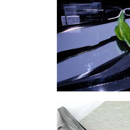
chê ghê gớm nhất là Kẻ lười
nhác. Từ Kẻ lười nhác đến
Kẻ hèn hạ và vô dụng rất gần
nhau. Không phải lúc nào
cũng có người bên cạnh mà
học hỏi, mà phải có kế hoạch
tự học, từ trong sách vở đến
mạng xã hội và thực tế;
iv) Mở ra với thế giới bên
ngoài: Tìm người có đức, có
tài mà chơi để học kiến thức
và sự đồng thuận; Ra với môi
trường tự nhiên mà hòa vào
trong đó. Sẵn sàng trải
nghiệm làm những điều tốt
đẹp;
v) Còn 2 năm nữa mới ra
trường. Phải học để tốt
nghiệp đại học, điểm khởi
đầu sự nghiệp của một
người tri thức. Đây là thời
gian đủ để em tìm lại sự cân
bằng cảm xúc và tận tâm
thay đổi chính mình.
Nếu có vấn đề gì về việc học
tập có thể trao đổi với thày.
Thày sẵn sàng đồng hành.