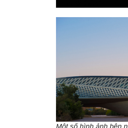
E chào thầy ạ! E là
Hỏi:
Thắng ,sinh vien nhận đồ
án tốt nghiệp nhóm thầy,
nhóm mình có nhóm zalo
riêng hay thế nào để trao
đổi về đồ án k ạ ? Em tìm
sđt thầy để add Zalo nhưng
không được ạ! Em cảm ơn
thầy.
Trả lời: Trao đổi trực tiếp
với thày qua mail.
Một số nội dung chính thực
hiện trong 4 tuần đầu tiên: :
1) Đọc kỹ các yêu cầu về
nội dung Học phần đồ án
tốt nghiệp của Khoa và Bộ
môn KTCN; in thành một
bộ hồ sơ, khi đi thông qua
mang theo (hoàn thành
ngay trong tuần thứ 1)
2) Báo cáo về tên đề tài tốt
nghiệp, vị trí cụ thể khu đất
dự kiến theo tỷ lệ 1/500
(hoàn thành trong tuần thứ
1)
Một số hình ảnh bên n