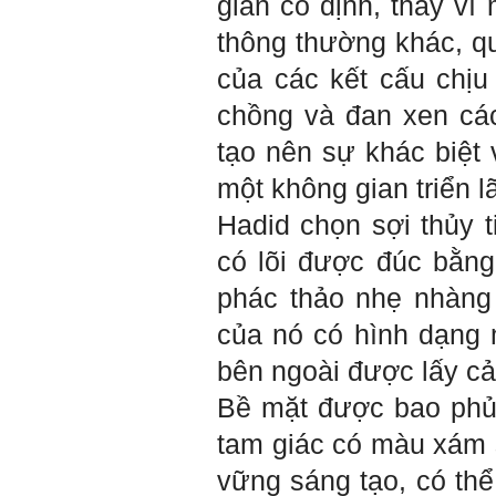
gian cố định, thay vì
em.
thông thường khác, qu
Sinh viên Khóa 53KD, Khoa
Kiến trúc Quy hoạch, ĐHXD
của các
kết cấu
chịu
Hà Nội
chồng và đan xen c
tạo nên sự khác biệt v
Trả lời:
một không gian triển l
Đã nhận được kết quả Big
Five. Nên ghép thêm kết quả
Hadid chọn sợi thủy t
của những sinh viên khác,
người khác để có thể so
có lõi được đúc bằng
sánh và rút ra được nhận xét
ta là ai và từ đó tự sửa mình.
phác thảo nhẹ nhàng
Kết quả cho thấy: Tính cách
(hay kỹ năng mềm) thuộc loại
của nó có hình dạng 
trung bình. Yếu về tính
hướng ngoại.
bên ngoài được lấy c
Từng bước, từng bước mà cố
gắng hơn.
Bề mặt được bao phủ 
Ngày 3/2/2023, thày Phạm
tam giác có màu xám 
Đình Tuyển
vững sáng tạo, có th