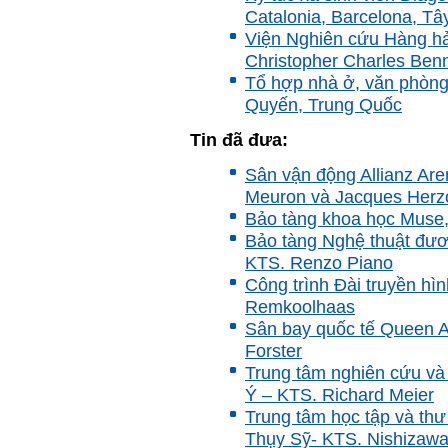
cũng luôn mạnh mẽ hướng
Catalonia, Barcelona, T
về điều đó.
Viện Nghiên cứu Hàng hả
Là sinh viên, trước hết hãy
tìm thày hay người giỏi
Christopher Charles Ben
trong lớp, khoa, trường;
Tổ hợp nhà ở, văn phòng
trong gia đình và dòng họ
Quyến, Trung Quốc
để học.
Thày chúc em sớm thành
công.
Tin đã đưa:
Ngày 19/4/2021. Thày
Sân vận động Allianz Are
Phạm Đình Tuyển
Meuron và Jacques Herz
Bảo tàng khoa học Muse,
Hỏi:
Bảo tàng Nghệ thuật đươn
Em thưa thầy (cô). Trong quá
KTS. Renzo Piano
trình làm đồ án thì trong lớp
có nhóm không hoà đồng
Công trình Đài truyền h
được và bạn trong nhóm xin
Remkoolhaas
sang nhóm khác. Vậy bạn đó
Sân bay quốc tế Queen 
đề xuất chuyển nhóm với thầy
trong buổi thông tới luôn
Forster
được không ạ? Em cảm ơn ạ!
Trung tâm nghiên cứu và 
Ý – KTS. Richard Meier
Trả lời:
Trung tâm học tập và th
Bộ môn đã nhận được thư
Thụy Sỹ- KTS. Nishizaw