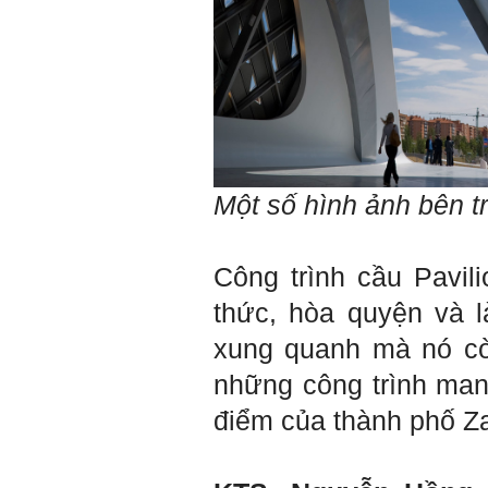
Không đợi đến lúc ra trường,
ngay từ bây giờ em dành
quan tâm hơn cho tính cách
này. Nếu làm được như vậy,
sẽ thuận lợi hơn khi thử việc
và nhiều cơ hội hơn trong sự
nghiệp.
Khi trắc nghiệm Big Five, Tận
tâm cũng là tính cách nổi trội
của thày. Trong công việc,
thày luôn có thiện cảm với
những người Tận tâm.
Một số hình ảnh bên t
Chúc em sớm trở thành con
người thật sự Tận tâm.
Ngày 24/4/2021, Thày Phạm
Công trình cầu Pavil
Đình Tuyển.
thức, hòa quyện và 
Hỏi:
xung quanh mà nó cò
Em thưa thầy, thầy có thể
cho em hỏi làm sao mình
những công trình mang
có thể kết nối làm quen với
những người giỏi hơn mình
điểm của thành phố Z
ạ, em cảm ơn thầy.
Trả lời: