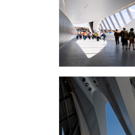
Hỏi:
Em gửi thày bài Trắc nghiệm
tính cách – Big Five
(talaai.com.vn)
Trả lời:
Thày đã nhận được biểu
tượng Big Five của em. Đây
là Big Five rất điển hình của
sinh viên. Em còn là người
mạnh về Hướng ngoại, một
tính cách rất được coi trọng
trong Thời đại liên kết và hội
nhập.
Do còn trong giai đoạn là
sinh viên gắn với Học hỏi,
Học tập là chính và chưa có
Học hành, nên tính cách Tận
tâm của em còn thiếu mạnh
mẽ so với tính cách khác.
Khi làm việc trong doanh
nghiệp hay tổ chức nào đó,
người sử dụng lao động
đánh giá trước hết tính cách
Tận tâm và là kỹ năng mềm
cơ bản của mỗi nhân viên.