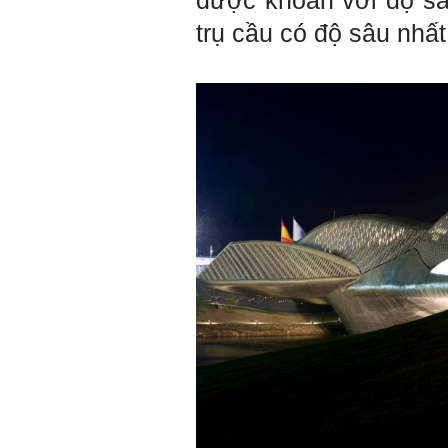
được khoan với độ sâ
mình là ai và đã có những
thay đổi .
trụ cầu có độ sâu nhấ
Tính cách Tận tâm và
Hướng ngoại được cải
thiện so với trước.
Tính cách Cân bằng cảm
xúc vẫn yếu như cũ. Theo
các nghiên cứu mà thày
được biết, tính cách Cân
bằng cảm xúc là cốt lõi.
Mọi năng lực hoạt động
chuyên môn, xã hội của
một con người đều dựa
vào đây mà ra cả.
Ta có mặt trên đời này đều
có nguyên cớ tốt đẹp nào
đó.
Phải tự tin hơn nữa
vào chính mình, trước hết
là từ công việc chuyên
môn, nay chính là đồ án tốt
nghiệp.
Thày sẽ hỗ trợ chuyên
môn để em có kết quả tốt
nhất trong việc thực hiện
học phần Đồ án tốt nghiệp.
Ngày 10/6/2022. Thày
Phạm Đình Tuyển.