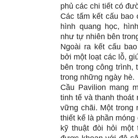
Hỏi: E
m gửi thầy kết quả
phủ các chi tiết có đ
Big Five ạ.
Các tấm kết cấu bao 
hình quang học, hình
như tự nhiên bên tron
Ngoài ra kết cấu ba
bởi
một loạt các lỗ, g
bên trong công trình,
trong những ngày hè
Cầu Pavilion mang m
tinh tế và thanh thoát
vững ch
ãi.
Một trong
thiết kế là phần móng
Trả lời: Thày đã nhận
được kết quả đánh giá Big
kỹ thuật đòi hỏi một 
Five của em.
Sau một năm tự nhìn nhận