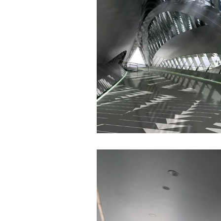
2/6/2022. Thày Phạm Đình
Tuyển.
Em chào bộ môn ạ,
Hỏi:
em là Hoàng Đức Dương
lớp 66XD8 msv-0013966
đang làm bài tiểu luận về
công trình dân dụng ạ em
thấy bộ môn có đăng bài
về công trình galaxy soho
ở Trung Quốc vậy em
muốn xin bộ môn cho em
bài đăng đó được không ạ,
em xin cảm ơn bộ môn,em
chào bộ môn ạ.
Trang WEB
Trả lời:
bmktcn.com được thành
lập với mục tiêu chính là
phục vụ sinh viên. Đương
nhiên là em được đăng lại
các bài viết trên trang WEB
này.
Chủ biên: TS. Phạm ĐÌnh
Tuyển