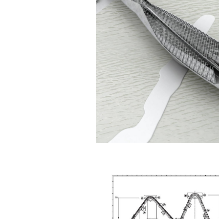
Ngày 4/11/2023; Thày
Phạm
Đình Tuyển
Hỏi:
Em kính chào thầy ạ.
Em đang đọc lần 2 quyển
sách Nghĩ giàu làm giàu,
xuất bản lần đầu năm
1937. Quyển sách được viết
từ 90 năm trước nhưng nó
vẫn đang phản ánh nhiều
thực tế.
Em đã đọc được rằng "các
cơ sở giáo dục cần có trách
nhiệm hơn nữa trong việc
định hướng nghề nghiệp cho
sinh viên".
Em nghĩ đó là việc các thầy
đang làm không ngừng.
Em viết mail này để cảm ơn
công việc của thầy ạ.
Em cảm ơn thầy đã đọc ạ.
Sinh viên 60KD3
Trả lời:
Thày đã nhận được thư của
em.
Rất cám ơn về những dòng