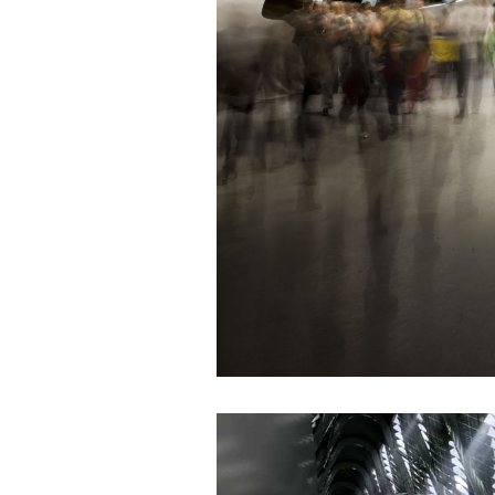
đánh giá tính cách cho
thày, để có thể hỗ trợ.
Gặp nhau 2 tuần/lần. Mỗi
lần gặp cần chuẩn bị sẵn
câu hỏi để có thể trao đổi
tối đa những vấn đề liên
quan đến đề tài tốt nghiệp
mà không tự trả lời được.
Địa điểm gặp: Chiều thứ tư
hàng tuần, từ 16h - 17h30
tại Văn phòng Bộ môn
KTCN.
Đồ án tốt nghiệp là một sự
kiện quan trọng của đời
người lao động trí óc.
Phải nỗ lực hết sức và
dành tất cả thời gian,
nguồn lực cho đồ án. Từ
đây mới có kết quả tốt
nhất, để trải nghiệm, hình
thành năng lực cần thiết
chuẩn bị cho việc ra
trường và làm việc với vô
số những người tài khác
trong xã hội.