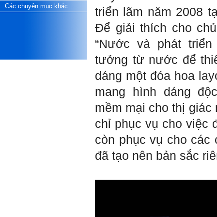
để có trách nhiệm mà sửa
Các chuyên mục khác
triển l
ãm năm 2008 tạ
mình.
Được gia đình hỗ trợ, có sức
Để giải thích cho chủ
khỏe và năng lực để học đến
năm thứ 3, là may mắn lắm,
“N
ước và phát triển
khi so sánh với rất nhiều
thanh niên người Việt khác.
t
ưởng từ nước để thiế
Một số việc phải làm ngay:
i) Thay đổi ngay nhận thức
dáng một đóa hoa lay
cũ: Ta phải trở thành người
tài với cả kỹ năng cứng và
mang hình dáng độc
mềm phù hợp để cạnh tranh
và hợp tác, không chỉ trong
mềm mại cho thị giác 
kiến trúc mà cả lĩnh vực liên
quan khác mà xã hội đang
chỉ phục vụ cho việc 
cần và tạo ra giá trị gia tăng;
ii) Sử dụng thời gian hợp lý:
còn phục vụ cho các c
Một ngày ngủ đủ 6- 7 tiếng
để tái tạo sức lao động. Thời
đã tạo nên bản sắc ri
gian còn lại dành cho: Học
ngoại ngữ và chuyển đổi số;
Đi học đầy đủ và lắng nghe
bài giảng; Đọc sách và tài
liệu bổ sung kiến thức; Chủ
động trao đổi chuyên môn
với giảng viên và bạn bè;
iii) Chăm chỉ tự học tập: Lời