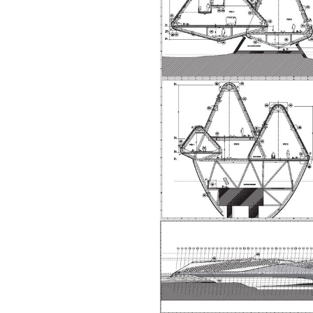
chia sẻ, động viên.
Định hướng nghề nghiệp
cho sinh viên không chỉ liên
quan đến việc đào tạo kỹ
năng cứng mà còn phải là kỹ
năng mềm, liên quan trước
hết đến năng lực đổi mới
sáng tạo và khởi nghiệp.
Cuốn sách "Nghĩ giàu, làm
giàu" chỉ là một trong những
nội dung mà thế hệ trẻ quan
tâm.
Điều lớn lao hơn là họ phải
có năng lực tự thân và năng
lực tự rèn luyện để hình
thành sự nghiệp và trở thành
người tốt cho gia đình, cộng
đồng và xã hội, phù hợp với
chuẩn mực chung của loài
người trong thế kỷ 21.
Sinh viên là tương lai của
thày.
Thày cùng các thày cô giáo
khác đang nỗ lực hết sức để
biến tương lai tốt đẹp đó
thành hiện thực.
Thày đang viết một cuốn
sách với tiêu đề: 'Nâng cao
năng lực khởi nghiệp đổi mới
sáng tạo cho sinh viên (và
cựu sinh viên) trong lĩnh vực
xây dựng'. Dự kiến tháng