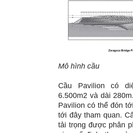
5/2023 xuất bản.
Chúc mọi điều tốt lành.
Ngày 8/3/2023; Thày Phạm
Đình Tuyển
Hỏi:
Thưa thầy, em xin gửi kết quả
bigfive mới của bản thân,
qua đây em cũng xin cảm ơn
thầy vì thông qua bài khảo
Mô hình cầu
sát bigfive và những lời thầy
nói, em đã cố gắng khắc
phục những yếu điểm của
bản thân và cũng như trau
Cầu Pavilion có d
dồi thêm kiến thức để khai
phá bản thân, và thực tế đã
6.500m2 và dài 280m.
có những chuyển biến tích
cực trong cuộc sống và công
Pavilion có thể đón tớ
việc của em, tuy vậy bản thân
em cũng vẫn còn những
tới đây tham quan. Cấ
thiếu sót, những điều em
chưa thay đổi đc, em mong
tải trọng được phân p
thầy thông cảm và trân thành
cảm ơn thầy đã lắng nghe