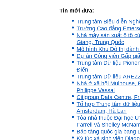
trường, trong ngành, trong
vùng, trong quốc gia và thế
Tin mới đưa:
giới.
Mỗi người thường tìm và
Trung tâm Biểu diễn Nghệ
chơi với người giỏi phù
hợp với vị thế của họ. Khi
Trường Cao đẳng Emerso
tiến bộ, sang một vị thế
Nhà máy sản xuất ô tô củ
mới cao hơn, lại tìm thày
Giang, Trung Quốc
giỏi tương xứng ở vị thế
đó mà học.
Mô hình Khu Đô thị dành c
Khi đã tài giỏi trong một vị
Dự án Công viên Gấp gi
thế, chính ta lại trở thành
Trung tâm Dữ liệu Pione
người thày để dẫn dắt
những người khác chưa có
Điển
điều kiện giỏi bằng ta. Từ
Trung tâm Dữ liệu AREZZO
đây ta cũng có được phẩm
cách của người chủ và
Nhà ở xã hội Mulhouse, 
người lãnh đạo.
Philippe Vassal
Khi đã hiểu được sự cần
Citigroup Data Centre, Fr
thiết của việc tìm người
giỏi hay người hiền tài để
Tổ hợp Trung tâm dữ liệu
học và hành, thì tất yếu ta
Amsterdam, Hà Lan
sẽ tự thay đổi để tìm được
Tòa nhà thuộc Đại học 
cách kết nối với họ.
Những hiền tài luôn mong
Farrell và Shelley McNa
muốn làm những điều tốt
Bảo tàng quốc gia bang L
đẹp. Vậy hãy thể hiện cho
họ thấy tính cách của ta
Ký túc xá sinh viên Diag