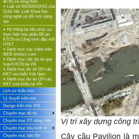
đô thị và nông thôn
và sau đại học; nơi trao đổi
không giỏi giang thì kinh tế
+
Luật số 93/2025/QH15 của
thông tin giữa các nhà quản
làm ra sẽ bị thấp, không đủ
Quốc hội: Luật Khoa học,
lý, nhà khoa học, nhà đầu tư
sống.
Vậy em phải làm sao
công nghệ và đổi mới sáng
và cộng đồng xã hội.
ạ.
tạo
Bộ môn Kiến trúc Công
+
Hệ thống tài liệu phục vụ
Trả lời:
nghệ, Khoa Kiến trúc - Quy
thực hiện học phần Đồ án
hoạch, Truờng Đại học Xây
KTCN và Công trình đầu mối
Thày đã nhận được thư.
dựng rất mong sự tham gia
HTKT
của quý vị và các bạn.
+
Danh mục các video trên
Năng lực tự thân thời điểm
WEB bmktcn.com
này là kết quả của năng lực
+
Danh mục các dự án quy
tự rèn luyện giai đoạn trước.
hoạch KCN tại VN
Như em nêu trong thư, năng
+
Danh mục dự án QH các
lực tự thân yếu, trước hết thể
KKT ven biển Việt Nam
hiện:
+
Danh mục dự án QH các
i) Kiến thức chuyên môn còn
KKT cửa khẩu tại VN
nhiều khoảng trống và ngày
Lịch sử Kiến trúc
càng rộng ra, do việc học
không chăm chỉ;
Lý thuyết kiến trúc
ii) Trình bày bản vẽ kiến trúc
Design kiến trúc XXI
xấu, do không cẩn thận khi
thiết kế;
Chuyên mục đô thị
iii) Mất niềm tin vào chính
Vị trí xây dựng công tr
Chuyên mục PT nông thôn
mình, nản chí và dẫn đến lo
sợ cho tương lai.
Chuyên mục khu kinh tế
Phải thấy đó là điều không
Cây cầu Pavilion là m
Chuyên mục bảo tồn
tốt đẹp do chính em gây ra,