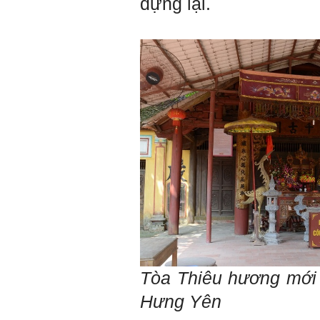
dựng lại.
nhóm mình có nhóm zalo
riêng hay thế nào để trao
đổi về đồ án k ạ ? Em tìm
sđt thầy để add Zalo nhưng
không được ạ! Em cảm ơn
thầy.
Trả lời: Trao đổi trực tiếp
với thày qua mail.
Một số nội dung chính thực
hiện trong 4 tuần đầu tiên: :
1) Đọc kỹ các yêu cầu về
nội dung Học phần đồ án
tốt nghiệp của Khoa và Bộ
môn KTCN; in thành một
bộ hồ sơ, khi đi thông qua
mang theo (hoàn thành
ngay trong tuần thứ 1)
2) Báo cáo về tên đề tài tốt
nghiệp, vị trí cụ thể khu đất
dự kiến theo tỷ lệ 1/500
(hoàn thành trong tuần thứ
1)
Tòa Thiêu hương mới
3) Chuản bị các quy định,
tiêu chuẩn thiết kế có liên
Hưng Yên
quan đến đề tài; in thành
một bộ hồ sơ, khi đi thông