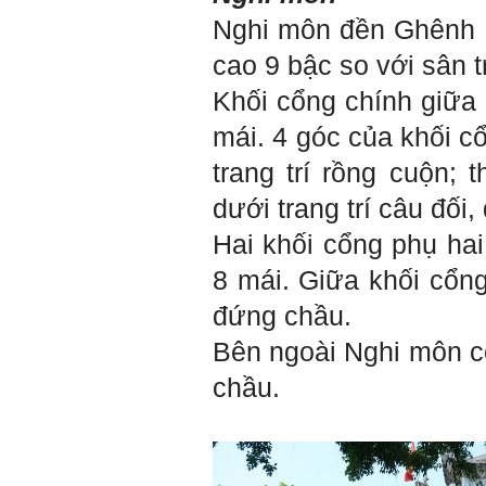
quan đến việc đào tạo kỹ
năng cứng mà còn phải là kỹ
Nghi môn đền Ghênh đ
năng mềm, liên quan trước
hết đến năng lực đổi mới
cao 9 bậc so với sân 
sáng tạo và khởi nghiệp.
Cuốn sách "Nghĩ giàu, làm
giàu" chỉ là một trong những
Khối cổng chính giữa 
nội dung mà thế hệ trẻ quan
tâm.
mái. 4 góc của khối cổ
Điều lớn lao hơn là họ phải
có năng lực tự thân và năng
trang trí rồng cuộn
; t
lực tự rèn luyện để hình
thành sự nghiệp và trở thành
người tốt cho gia đình, cộng
dưới trang trí câu đối,
đồng và xã hội, phù hợp với
chuẩn mực chung của loài
Hai khối cổng phụ hai
người trong thế kỷ 21.
Sinh viên là tương lai của
8 mái. Giữa khối cổn
thày.
Thày cùng các thày cô giáo
khác đang nỗ lực hết sức để
đứng chầu.
biến tương lai tốt đẹp đó
thành hiện thực.
Bên ngoài Nghi môn còn
Thày đang viết một cuốn
sách với tiêu đề: 'Nâng cao
năng lực khởi nghiệp đổi mới
chầu.
sáng tạo cho sinh viên (và
cựu sinh viên) trong lĩnh vực
xây dựng'. Dự kiến tháng
5/2023 xuất bản.
Chúc mọi điều tốt lành.
Ngày 8/3/2023; Thày Phạm