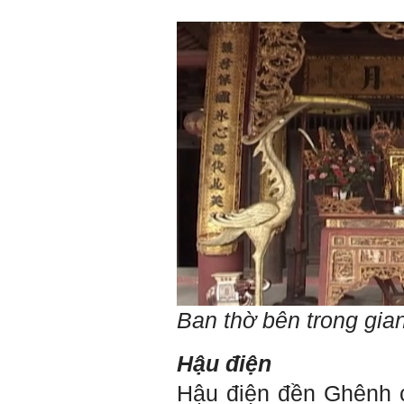
qua mang theo (hoàn thành
trong tuần thứ 2)
4) Tìm 5 ví dụ trên thế giới
về các công trình tương tự
với loại hình dự kiến trong
đề tài tốt nghiệp; nhận xét
và đánh giá, kết luận rút ra
để có thể ứng dụng cho đề
tài (4 tuần phải hoàn
thành);
5) Đọc lại các nguyên lý
thiết kế kiến trúc đã được
học (phải làm ngay và liên
tục cho đến khi bảo vệ đề
tài);
6) Nên tự đánh giá Ta là ai.
Đánh giá theo phần mềm
Big Five- tính cách sinh
viên, để thày biết rõ hơn về
sinh viên.
Phần mềm đánh
giá:
http://talaai.com.vn/
Ban thờ bên trong gi
(talaai.com.vn)
Sau đó gửi ngay kết quả
đánh giá tính cách cho
Hậu điện
thày, để có thể hỗ trợ.
Hậu điện đền Ghênh c
Gặp nhau 2 tuần/lần. Mỗi