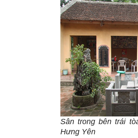
được khởi nguồn từ sức
mạnh tinh thần của tiền
nhân, tổ tiên và dòng họ gia
đình em. Vì vậy, phải tìm
hiểu, học để phát huy cho
được sức mạnh tinh thần
này, thậm chí biến thành
niềm tin cốt lõi của mình.
Chúc em trở thành con người
đa năng và thành công.
Ngày 4/12/2018. Thày Phạm
Đình Tuyển
Sân trong bên trái t
Hưng Yên