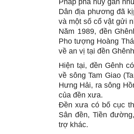
Pháp phá hủy gần như
cũng có người bên cạnh mà
học hỏi, mà phải có kế hoạch
Dân địa phương đã kị
tự học, từ trong sách vở đến
mạng xã hội và thực tế;
và một số cổ vật gửi 
iv) Mở ra với thế giới bên
ngoài: Tìm người có đức, có
Năm 1989, đền Ghênh
tài mà chơi để học kiến thức
và sự đồng thuận; Ra với môi
Pho tượng Hoàng Thá
trường tự nhiên mà hòa vào
trong đó. Sẵn sàng trải
về an vị tại đền Ghênh
nghiệm làm những điều tốt
đẹp;
v) Còn 2 năm nữa mới ra
Hiện tại, đền Gênh c
trường. Phải học để tốt
nghiệp đại học, điểm khởi
về sông Tam Giao (Ta
đầu sự nghiệp của một
người tri thức. Đây là thời
Hưng Hải, ra sông Hồ
gian đủ để em tìm lại sự cân
bằng cảm xúc và tận tâm
của đền xưa.
thay đổi chính mình.
Đền xưa có bố cục th
Nếu có vấn đề gì về việc học
tập có thể trao đổi với thày.
Sân đền, Tiền đường,
Thày sẵn sàng đồng hành.
trợ khác.
Ngày 4/11/2023; Thày
Phạm
Đình Tuyển