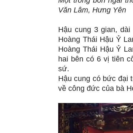
Một trong bốn ngai t
Mỗi người thường tìm và
chơi với người giỏi phù
Văn Lâm, Hưng Yên
hợp với vị thế của họ. Khi
tiến bộ, sang một vị thế
mới cao hơn, lại tìm thày
giỏi tương xứng ở vị thế
Hậu cung 3 gian, dài
đó mà học.
Khi đã tài giỏi trong một vị
Hoàng Thái Hậu Ỷ Lan
thế, chính ta lại trở thành
người thày để dẫn dắt
Hoàng Thái Hậu Ỷ Lan
những người khác chưa có
điều kiện giỏi bằng ta. Từ
hai bên có 6 vị tiên
đây ta cũng có được phẩm
cách của người chủ và
người lãnh đạo.
sứ.
Khi đã hiểu được sự cần
thiết của việc tìm người
Hậu cung có bức đại t
giỏi hay người hiền tài để
học và hành, thì tất yếu ta
về công đức của bà H
sẽ tự thay đổi để tìm được
cách kết nối với họ.
Những hiền tài luôn mong
muốn làm những điều tốt
đẹp. Vậy hãy thể hiện cho
họ thấy tính cách của ta
cũng luôn mạnh mẽ hướng
về điều đó.
Là sinh viên, trước hết hãy