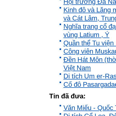
Hội trường Đa Năn
Kinh đô và Lăng 
và Cát Lâm, Trun
Nghĩa trang cổ đạ
vùng Latium , Ý
Quần thể Tu viện
Công viên Muskau
Đền Hát Môn (thờ
Việt Nam
Di tích Um er-Ra
Cố đô Pasargadae
Tin đã đưa:
Văn Miếu - Quốc