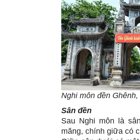
Đình Tuyển
Hỏi:
Thưa thầy, em xin gửi kết quả
bigfive mới của bản thân,
qua đây em cũng xin cảm ơn
thầy vì thông qua bài khảo
sát bigfive và những lời thầy
nói, em đã cố gắng khắc
phục những yếu điểm của
bản thân và cũng như trau
dồi thêm kiến thức để khai
phá bản thân, và thực tế đã
có những chuyển biến tích
cực trong cuộc sống và công
Nghi môn
đền Ghênh,
việc của em, tuy vậy bản thân
em cũng vẫn còn những
thiếu sót, những điều em
Sân đền
chưa thay đổi đc, em mong
thầy thông cảm và trân thành
Sau Nghi môn là sân
cảm ơn thầy đã lắng nghe
em.
măng, chính giữa có c
Sinh viên Khóa 53KD, Khoa
Kiến trúc Quy hoạch, ĐHXD