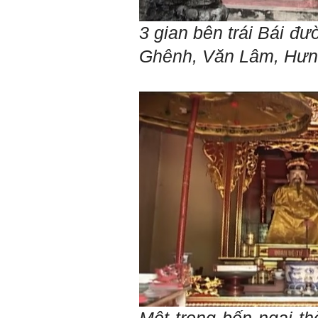
tài như nguyên khí quốc
gia. Mạnh hay yếu từ đó
mà ra cả.
3 gian bên trái Bái đư
Đối với một cá nhân: Suốt
cả đời gắn với việc học:
Ghênh, Văn Lâm, Hưn
Học cái gì và học thày nào.
Và sự học luôn đi cùng với
sự sang trọng và thịnh
vượng.
Những người giỏi hay
người hiền tài có thể thức
tỉnh cho ta học cái gì một
cách hiệu quả và qua đó họ
cũng trở thành thày của ta.
Người tài giỏi là người làm
những việc mang lại giá trị
gia tăng cao mà người
thường không làm được.
Người hiền tài là người
mang tài của mình ra giúp
xã hội.
Vị thế xã hội cấp độ nào thì
có người tài, người hiền tài
cấp độ đó, ví như người tài
giỏi trong lớp, trong
trường, trong ngành, trong
vùng, trong quốc gia và thế
giới.