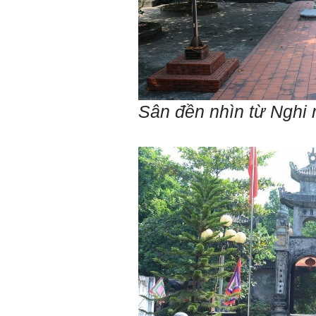
Sân đền nhìn từ Nghi
Trả lời: Thày đã nhận
được kết quả đánh giá Big
Five của em.
Sau một năm tự nhìn nhận
mình là ai và đã có những
thay đổi .
Tính cách Tận tâm và
Hướng ngoại được cải