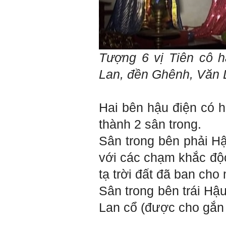
thầy cho em lời khuyên được
không ạ?
Em cảm ơn thầy rất nhiều.
Trả lời:
Tượng 6 vị Tiên cô 
Thày đã nhận được thư của
em
Lan,
đền Ghênh, Văn
Chắc chắn trong cuộc đời
không có ai chỉ toàn thành
công cả.
Trong hoạt động chính trị,
Hai bên hậu điện có ha
thất bại là gắn với tính mạng.
Trong hoạt động kinh tế, thất
thành 2 sân trong.
bại là gắn với thiệt hại về
kinh tế và thời gian.
Sân trong bên phải Hậ
Trong hoạt động xã hội, thất
bại là mất niềm tin và vị
với các chạm khắc độ
thế…
tạ trời đất đã ban cho
Trong thời đại hội nhập ngày
nay, con người phải cạnh
Sân trong bên trái Hậ
tranh với những đối thủ rất
mạnh mà trong nhiều trường
Lan cổ (được cho gắn 
hợp ta còn chưa biết nhiều
về họ; giống như đi thi
Olimpic mà không biết sẽ