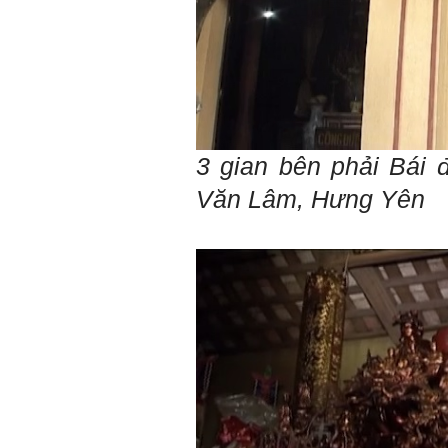
(talaai.com.vn)
Trả lời:
Thày đã nhận được biểu
tượng Big Five của em. Đây
là Big Five rất điển hình của
sinh viên. Em còn là người
mạnh về Hướng ngoại, một
tính cách rất được coi trọng
3 gian bên phải Bái 
trong Thời đại liên kết và hội
nhập.
Văn Lâm, Hưng Yên
Do còn trong giai đoạn là
sinh viên gắn với Học hỏi,
Học tập là chính và chưa có
Học hành, nên tính cách Tận
tâm của em còn thiếu mạnh
mẽ so với tính cách khác.
Khi làm việc trong doanh
nghiệp hay tổ chức nào đó,
người sử dụng lao động
đánh giá trước hết tính cách
Tận tâm và là kỹ năng mềm
cơ bản của mỗi nhân viên.
Không đợi đến lúc ra trường,
ngay từ bây giờ em dành
quan tâm hơn cho tính cách
này. Nếu làm được như vậy,