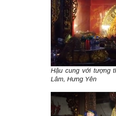
tìm thày hay người giỏi
trong lớp, khoa, trường;
trong gia đình và dòng họ
để học.
Thày chúc em sớm thành
công.
Ngày 19/4/2021. Thày
Phạm Đình Tuyển
Hỏi:
Em thưa thầy (cô). Trong quá
trình làm đồ án thì trong lớp
có nhóm không hoà đồng
được và bạn trong nhóm xin
sang nhóm khác. Vậy bạn đó
Hậu cung với tượng 
đề xuất chuyển nhóm với thầy
trong buổi thông tới luôn
Lâm, Hưng Yên
được không ạ? Em cảm ơn ạ!
Trả lời:
Bộ môn đã nhận được thư
của em.
Học kỹ năng mềm phối hợp
với các thành viên có liên
quan trong hoạt động tư vấn