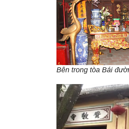
Em chào bộ môn ạ,
Hỏi:
em là Hoàng Đức Dương
lớp 66XD8 msv-0013966
đang làm bài tiểu luận về
công trình dân dụng ạ em
thấy bộ môn có đăng bài
về công trình galaxy soho
ở Trung Quốc vậy em
muốn xin bộ môn cho em
bài đăng đó được không ạ,
em xin cảm ơn bộ môn,em
chào bộ môn ạ.
Trang WEB
Bên trong tòa Bái đư
Trả lời:
bmktcn.com được thành
lập với mục tiêu chính là
phục vụ sinh viên. Đương
nhiên là em được đăng lại
các bài viết trên trang WEB
này.
Chủ biên: TS. Phạm ĐÌnh
Tuyển
Hỏi:
Em gửi thày bài Trắc nghiệm
tính cách – Big Five