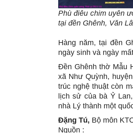
Phù điêu chim uyên ươ
tại đền Ghênh,
Văn L
Hàng năm, tại đền G
ngày sinh và ngày mất
Đền Ghênh thờ Mẫu H
xã Như Quỳnh, huyện 
trúc nghệ thuật còn m
lịch sử của bà Ỷ Lan
nhà Lý thành một quốc
Đặng Tú,
Bộ môn KT
Nguồn :