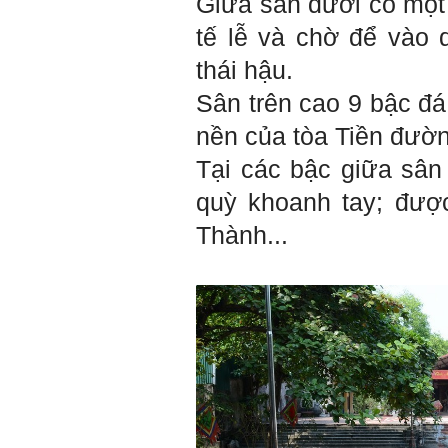
Giữa sân dưới có một 
Hà Nội
tế lễ và chờ để vào
thái hậu.
Trả lời:
Sân trên cao 9 bậc đá
Đã nhận được kết quả Big
nền của tòa Tiền đườ
Five. Nên ghép thêm kết quả
của những sinh viên khác,
Tại các bậc giữa sân
người khác để có thể so
sánh và rút ra được nhận xét
quỳ khoanh tay; đượ
ta là ai và từ đó tự sửa mình.
Kết quả cho thấy: Tính cách
Thành...
(hay kỹ năng mềm) thuộc loại
trung bình. Yếu về tính
hướng ngoại.
Từng bước, từng bước mà cố
gắng hơn.
Ngày 3/2/2023, thày Phạm
Đình Tuyển
Hỏi: E
m gửi thầy kết quả
Big Five ạ.