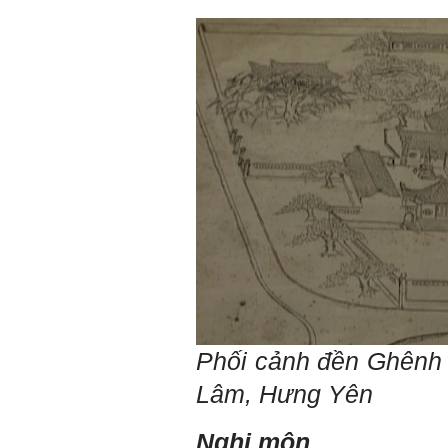
Hỏi:
Em kính chào thầy ạ.
Em đang đọc lần 2 quyển
sách Nghĩ giàu làm giàu,
xuất bản lần đầu năm
1937. Quyển sách được viết
từ 90 năm trước nhưng nó
vẫn đang phản ánh nhiều
thực tế.
Em đã đọc được rằng "các
cơ sở giáo dục cần có trách
nhiệm hơn nữa trong việc
định hướng nghề nghiệp cho
sinh viên".
Em nghĩ đó là việc các thầy
đang làm không ngừng.
Em viết mail này để cảm ơn
công việc của thầy ạ.
Em cảm ơn thầy đã đọc ạ.
Sinh viên 60KD3
Trả lời:
Phối cảnh đền Ghênh 
Thày đã nhận được thư của
em.
Lâm, Hưng Yên
Rất cám ơn về những dòng
chia sẻ, động viên.
Định hướng nghề nghiệp
cho sinh viên không chỉ liên
Nghi môn