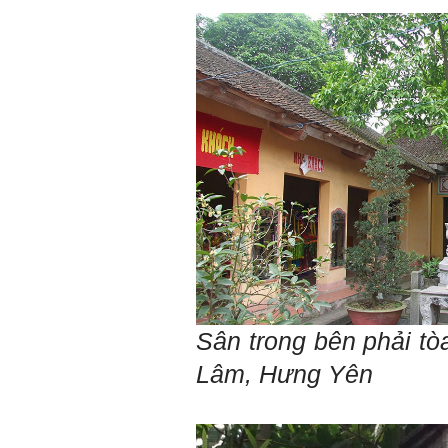
phải thi môn gì; đến đó mới
rõ.
Chính vì vậy, xã hội bây giờ
cần những người: i) Tư
tưởng tiến bộ; ii) Yêu tự do;
iii) Hoạt động đa năng và biết
liên kết với nhiều người để
làm nhiều việc; trong đó đặc
biệt với em là nhân tố thứ
ba.
Nếu một người chỉ chăm
chăm làm một việc; việc đó
thất bại có nghĩa là mất tất
cả.
Nếu một người làm ba việc;
một việc thành công, hai việc
thất bại, điều đó cũng chấp
nhận được.
Nếu một người làm năm việc;
ba việc thành công, hai việc
Sân trong bên phải tò
thất bại, điều đó được coi
như đã thành công.
Lâm, Hưng Yên
Đã đi học được đến bậc đại
học, chắc chắn em có cơ hội
hơn rất nhiều người không
có điều kiện đi học ngoài xã