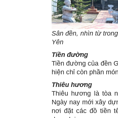
thiện so với trước.
Tính cách Cân bằng cảm
xúc vẫn yếu như cũ. Theo
các nghiên cứu mà thày
được biết, tính cách Cân
bằng cảm xúc là cốt lõi.
Mọi năng lực hoạt động
Sân đền, nhìn từ tron
chuyên môn, xã hội của
một con người đều dựa
Yên
vào đây mà ra cả.
Ta có mặt trên đời này đều
có nguyên cớ tốt đẹp nào
Tiền đường
đó.
Phải tự tin hơn nữa
vào chính mình, trước hết
Tiền đường của đền G
là từ công việc chuyên
môn, nay chính là đồ án tốt
hiện chỉ còn phần mó
nghiệp.
Thày sẽ hỗ trợ chuyên
môn để em có kết quả tốt
Thiêu hương
nhất trong việc thực hiện
học phần Đồ án tốt nghiệp.
Ngày 10/6/2022. Thày
Thiêu hương là tòa n
Phạm Đình Tuyển.
Ngày nay mới xây dựn
E chào thầy ạ! E là
Hỏi:
nơi đặt các đồ tiền
Thắng ,sinh vien nhận đồ
án tốt nghiệp nhóm thầy,