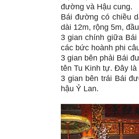
lần gặp cần chuẩn bị sẵn
đường và Hậu cung.
câu hỏi để có thể trao đổi
tối đa những vấn đề liên
Bái đường có chiều d
quan đến đề tài tốt nghiệp
mà không tự trả lời được.
dài 12m, rộng 5m, đầu 
Địa điểm gặp: Chiều thứ tư
hàng tuần, từ 16h - 17h30
3 gian chính giữa Bái 
tại Văn phòng Bộ môn
KTCN.
các bức hoành phi câu
Đồ án tốt nghiệp là một sự
3 gian bên phải Bái đ
kiện quan trọng của đời
người lao động trí óc.
tên Tu Kinh tự. Đây là
Phải nỗ lực hết sức và
dành tất cả thời gian,
3 gian bên trái Bái đ
nguồn lực cho đồ án. Từ
đây mới có kết quả tốt
hậu Ỷ Lan.
nhất, để trải nghiệm, hình
thành năng lực cần thiết
chuẩn bị cho việc ra
trường và làm việc với vô
số những người tài khác
trong xã hội.
2/6/2022. Thày Phạm Đình
Tuyển.