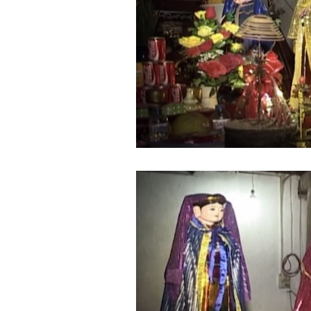
là một trong những mục tiêu
của việc Làm đồ án theo
nhóm.
Ai cũng phải nỗ lực tự học
điều này để đình hình được
nhận thức: Sức mạnh và vị
thế của một tổ chức chủ yếu
được xây dựng trên nền tảng
của việc "Cùng nghĩ,Cùng
làm".Từ đó mới mong công
việc đạt được hiệu quả cao
nhất.
23/4/2019. Thày Phạm Đình
Tuyển
Hỏi:
Em chào thầy, các câu trả lời
của thầy khiến em thấy rất
hữu ích. Em muốn hỏi thầy
khi thầy gặp những bế tắc
hay thất bại trong cuộc sống
thầy đã tự khắc phục như thế
nào, có khi nào thầy cảm
thấy mệt mỏi với công việc
của mình không. Hiện tại có
những lúc em cảm thấy kém
cỏi so với người khác, xin