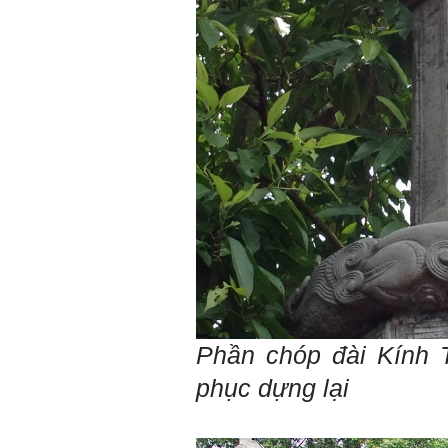
hội kia (thậm chí nhiều người
còn khuyết tật).
Hãy học và rèn luyện trở
thành người đa năng, nghĩa
là tập làm nhiều việc một lúc
(ưu tiên là việc theo chuyên
môn giỏi nhất của mình, tiếp
đến là việc mà xã hội đang
cần và cuối cùng là việc mà
mình yêu thích). Cũng chính
từ đây em sẽ tìm được những
mặt mạnh của mình.
Đối với những người tri thức,
trong tâm thức của họ không
có chỗ cho từ “bế tắc” và “mệt
mỏi”, chỉ có từ “khó khăn” và
“sáng tạo” để vượt qua mà
thôi. (Tất nhiên, trong cuộc
sống ai cũng phải chịu
những nỗi đau buồn, ví như
sự mất mát của người thân,
bạn bè, đồng loại).
Phần chóp đài
Kính 
Một điều nữa em cũng cần
biết: Sức mạnh để làm
phục dựng lại
những điều khác biệt và sẽ
thành công, không phải chỉ
xuất phát từ bản thân em, từ
thế giới thực tại này, mà còn