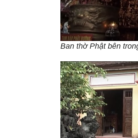
sẽ thuận lợi hơn khi thử việc
và nhiều cơ hội hơn trong sự
nghiệp.
Khi trắc nghiệm Big Five, Tận
tâm cũng là tính cách nổi trội
của thày. Trong công việc,
thày luôn có thiện cảm với
những người Tận tâm.
Ban thờ Phật bên tron
Chúc em sớm trở thành con
người thật sự Tận tâm.
Ngày 24/4/2021, Thày Phạm
Đình Tuyển.
Hỏi:
Em thưa thầy, thầy có thể
cho em hỏi làm sao mình
có thể kết nối làm quen với
những người giỏi hơn mình
ạ, em cảm ơn thầy.
Trả lời:
Thày đã nhận được thư
của em.
Đối với một đất nước: Hiền