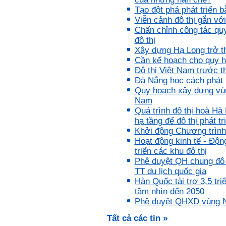
Tận tâm và là kỹ năng mềm
Tạo đột phá phát triển b
cơ bản của mỗi nhân viên.
Viễn cảnh đô thị gắn với
Không đợi đến lúc ra trường,
Chấn chỉnh công tác quy
ngay từ bây giờ em dành
quan tâm hơn cho tính cách
đô thị
này. Nếu làm được như vậy,
Xây dựng Hạ Long trở th
sẽ thuận lợi hơn khi thử việc
Cần kế hoạch cho quy h
và nhiều cơ hội hơn trong sự
Đô thị Việt Nam trước t
nghiệp.
Khi trắc nghiệm Big Five, Tận
Đà Nẵng học cách phát t
tâm cũng là tính cách nổi trội
Quy hoạch xây dựng vùn
của thày. Trong công việc,
Nam
thày luôn có thiện cảm với
Quá trình đô thị hoà Hà
những người Tận tâm.
Chúc em sớm trở thành con
hạ tầng để đô thị phát t
người thật sự Tận tâm.
Khởi động Chương trình 
Hoạt động kinh tế - Độn
Ngày 24/4/2021, Thày Phạm
triển các khu đô thị
Đình Tuyển.
Phê duyệt QH chung đô 
Hỏi:
TT du lịch quốc gia
Em thưa thầy, thầy có thể
Hàn Quốc tài trợ 3,5 t
cho em hỏi làm sao mình
tầm nhìn đến 2050
có thể kết nối làm quen với
Phê duyệt QHXD vùng N
những người giỏi hơn mình
ạ, em cảm ơn thầy.
Tất cả các tin »