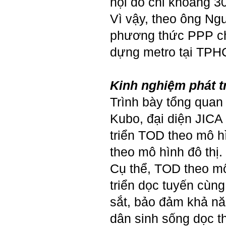
nội đô chỉ khoảng 30
Vì vậy, theo ông Ngu
Hỏi: E
m gửi thầy kết quả
Big Five ạ.
phương thức PPP ch
dựng metro tại TPH
Kinh nghiệm phát t
Trình bày tổng quan
Kubo, đại diện JICA 
triển TOD theo mô h
theo mô hình đô thị.
Cụ thể, TOD theo mô
triển dọc tuyến cùn
sắt, bảo đảm khả nă
Trả lời: Thày đã nhận
dân sinh sống dọc t
được kết quả đánh giá Big