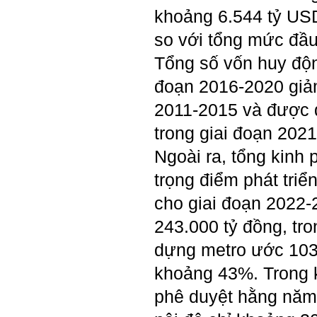
thầy thông cảm và trân thành
khoảng 6.544 tỷ US
cảm ơn thầy đã lắng nghe
em.
so với tổng mức đầu
Sinh viên Khóa 53KD, Khoa
Tổng số vốn huy độ
Kiến trúc Quy hoạch, ĐHXD
Hà Nội
đoạn 2016-2020 giả
2011-2015 và được d
Trả lời:
trong giai đoạn 202
Đã nhận được kết quả Big
Ngoài ra, tổng kinh 
Five. Nên ghép thêm kết quả
của những sinh viên khác,
trọng điểm phát triể
người khác để có thể so
sánh và rút ra được nhận xét
cho giai đoạn 2022
ta là ai và từ đó tự sửa mình.
Kết quả cho thấy: Tính cách
243.000 tỷ đồng, tro
(hay kỹ năng mềm) thuộc loại
trung bình. Yếu về tính
dựng metro ước 103
hướng ngoại.
Từng bước, từng bước mà cố
khoảng 43%. Trong 
gắng hơn.
phê duyệt hằng năm
Ngày 3/2/2023, thày Phạm
Đình Tuyển