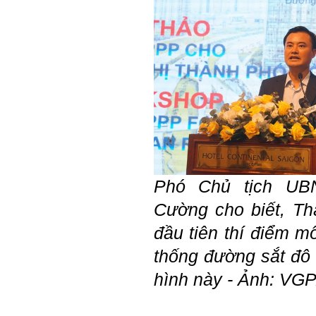
với giảng viên và bạn bè;
iii) Chăm chỉ tự học tập: Lời
chê ghê gớm nhất là Kẻ lười
nhác. Từ Kẻ lười nhác đến
Kẻ hèn hạ và vô dụng rất gần
nhau. Không phải lúc nào
cũng có người bên cạnh mà
học hỏi, mà phải có kế hoạch
tự học, từ trong sách vở đến
mạng xã hội và thực tế;
iv) Mở ra với thế giới bên
ngoài: Tìm người có đức, có
tài mà chơi để học kiến thức
và sự đồng thuận; Ra với môi
trường tự nhiên mà hòa vào
trong đó. Sẵn sàng trải
Phó Chủ tịch U
nghiệm làm những điều tốt
đẹp;
Cường cho biết, T
v) Còn 2 năm nữa mới ra
trường. Phải học để tốt
đầu tiên thí điểm m
nghiệp đại học, điểm khởi
đầu sự nghiệp của một
thống đường sắt đô 
người tri thức. Đây là thời
gian đủ để em tìm lại sự cân
hình này - Ảnh: VG
bằng cảm xúc và tận tâm
thay đổi chính mình.
Nếu có vấn đề gì về việc học