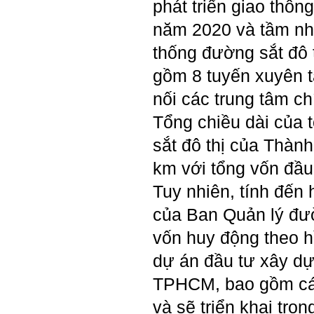
phát triển giao thô
sáng tạo cho sinh viên (và
cựu sinh viên) trong lĩnh vực
xây dựng'. Dự kiến tháng
năm 2020 và tầm nh
5/2023 xuất bản.
Chúc mọi điều tốt lành.
thống đường sắt đô 
Ngày 8/3/2023; Thày Phạm
Đình Tuyển
gồm 8 tuyến xuyên 
nối các trung tâm c
Hỏi:
Tổng chiều dài của 
Thưa thầy, em xin gửi kết quả
sắt đô thị của Thàn
bigfive mới của bản thân,
qua đây em cũng xin cảm ơn
km với tổng vốn đầu
thầy vì thông qua bài khảo
sát bigfive và những lời thầy
Tuy nhiên, tính đến h
nói, em đã cố gắng khắc
phục những yếu điểm của
của Ban Quản lý đườ
bản thân và cũng như trau
dồi thêm kiến thức để khai
vốn huy động theo 
phá bản thân, và thực tế đã
có những chuyển biến tích
dự án đầu tư xây dự
cực trong cuộc sống và công
việc của em, tuy vậy bản thân
TPHCM, bao gồm các
em cũng vẫn còn những
thiếu sót, những điều em
và sẽ triển khai tron
chưa thay đổi đc, em mong