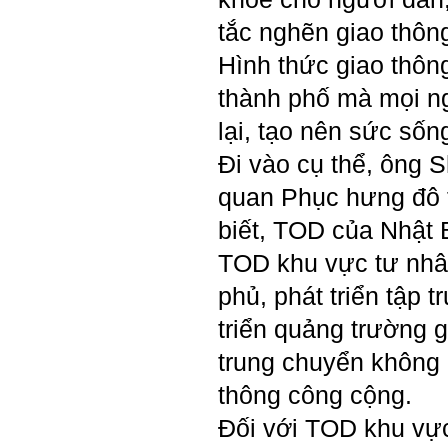
Phạm Đình Tuyển.
tắc nghẽn giao thôn
E chào thầy ạ! E là
Hỏi:
Hình thức giao thôn
Thắng ,sinh vien nhận đồ
án tốt nghiệp nhóm thầy,
thành phố mà mọi ng
nhóm mình có nhóm zalo
riêng hay thế nào để trao
lại, tạo nên sức sốn
đổi về đồ án k ạ ? Em tìm
sđt thầy để add Zalo nhưng
Đi vào cụ thể, ông S
không được ạ! Em cảm ơn
thầy.
quan Phục hưng đô 
Trả lời: Trao đổi trực tiếp
với thày qua mail.
biết, TOD của Nhật 
Một số nội dung chính thực
TOD khu vực tư nhâ
hiện trong 4 tuần đầu tiên: :
phủ, phát triển tập 
1) Đọc kỹ các yêu cầu về
nội dung Học phần đồ án
triển quảng trường 
tốt nghiệp của Khoa và Bộ
môn KTCN; in thành một
trung chuyển không g
bộ hồ sơ, khi đi thông qua
mang theo (hoàn thành
thông công cộng.
ngay trong tuần thứ 1)
2) Báo cáo về tên đề tài tốt
nghiệp, vị trí cụ thể khu đất
Đối với TOD khu vực
dự kiến theo tỷ lệ 1/500