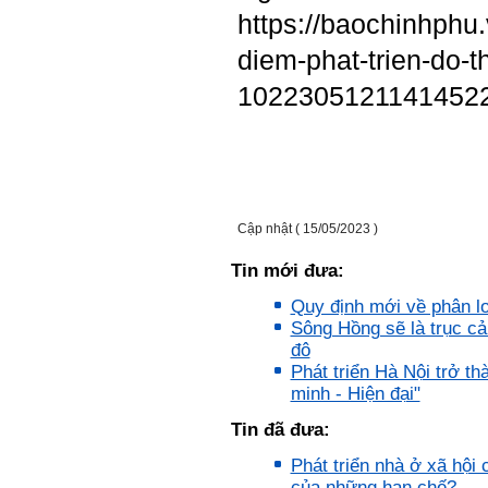
Tuyển
https://baochinhphu
Hỏi:
diem-phat-trien-do-t
Em gửi thày bài Trắc nghiệm
tính cách – Big Five
1022305121141452
(talaai.com.vn)
Trả lời:
Thày đã nhận được biểu
tượng Big Five của em. Đây
là Big Five rất điển hình của
Cập nhật ( 15/05/2023 )
sinh viên. Em còn là người
mạnh về Hướng ngoại, một
Tin mới đưa:
tính cách rất được coi trọng
trong Thời đại liên kết và hội
Quy định mới về phân loạ
nhập.
Do còn trong giai đoạn là
Sông Hồng sẽ là trục c
sinh viên gắn với Học hỏi,
đô
Học tập là chính và chưa có
Phát triển Hà Nội trở t
Học hành, nên tính cách Tận
minh - Hiện đại"
tâm của em còn thiếu mạnh
mẽ so với tính cách khác.
Tin đã đưa:
Khi làm việc trong doanh
nghiệp hay tổ chức nào đó,
Phát triển nhà ở xã hội
người sử dụng lao động
đánh giá trước hết tính cách
của những hạn chế?