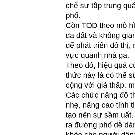
Five của em.
chế sự tập trung qu
Sau một năm tự nhìn nhận
mình là ai và đã có những
phố.
thay đổi .
Tính cách Tận tâm và
Còn TOD theo mô hình
Hướng ngoại được cải
thiện so với trước.
đa đất và không gia
Tính cách Cân bằng cảm
xúc vẫn yếu như cũ. Theo
để phát triển đô thị,
các nghiên cứu mà thày
được biết, tính cách Cân
vực quanh nhà ga.
bằng cảm xúc là cốt lõi.
Mọi năng lực hoạt động
Theo đó, hiệu quả củ
chuyên môn, xã hội của
một con người đều dựa
thức này là có thể 
vào đây mà ra cả.
Ta có mặt trên đời này đều
cộng với giá thấp, m
có nguyên cớ tốt đẹp nào
đó.
Phải tự tin hơn nữa
Các chức năng đô th
vào chính mình, trước hết
là từ công việc chuyên
môn, nay chính là đồ án tốt
nhẹ, nâng cao tính t
nghiệp.
Thày sẽ hỗ trợ chuyên
tạo nên sự sầm uất.
môn để em có kết quả tốt
nhất trong việc thực hiện
ra đường phố dễ dàng
học phần Đồ án tốt nghiệp.
Ngày 10/6/2022. Thày
khỏe cho người dân;