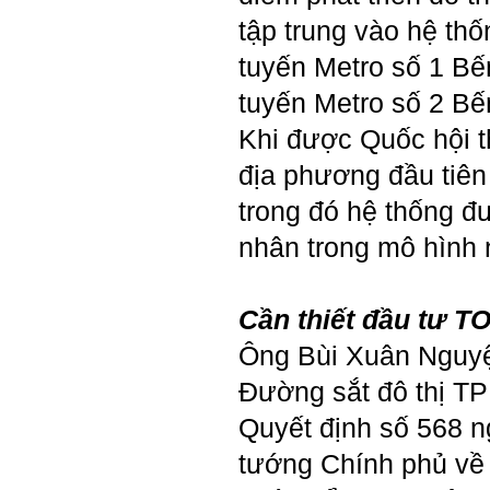
Thày đã nhận được thư của
em.
tập trung vào hệ th
Rất cám ơn về những dòng
chia sẻ, động viên.
tuyến Metro số 1 Bế
Định hướng nghề nghiệp
cho sinh viên không chỉ liên
tuyến Metro số 2 B
quan đến việc đào tạo kỹ
năng cứng mà còn phải là kỹ
năng mềm, liên quan trước
Khi được Quốc hội 
hết đến năng lực đổi mới
sáng tạo và khởi nghiệp.
địa phương đầu tiên
Cuốn sách "Nghĩ giàu, làm
giàu" chỉ là một trong những
trong đó hệ thống đư
nội dung mà thế hệ trẻ quan
tâm.
Điều lớn lao hơn là họ phải
nhân trong mô hình 
có năng lực tự thân và năng
lực tự rèn luyện để hình
thành sự nghiệp và trở thành
người tốt cho gia đình, cộng
đồng và xã hội, phù hợp với
Cần thiết đầu tư T
chuẩn mực chung của loài
người trong thế kỷ 21.
Ông Bùi Xuân Nguyệ
Sinh viên là tương lai của
thày.
Đường sắt đô thị TP
Thày cùng các thày cô giáo
khác đang nỗ lực hết sức để
biến tương lai tốt đẹp đó
Quyết định số 568 n
thành hiện thực.
Thày đang viết một cuốn
tướng Chính phủ về 
sách với tiêu đề: 'Nâng cao
năng lực khởi nghiệp đổi mới