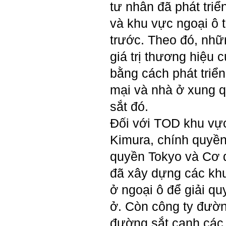
(hoàn thành trong tuần thứ
tư nhân đã phát tri
1)
3) Chuản bị các quy định,
và khu vực ngoại ô
tiêu chuẩn thiết kế có liên
quan đến đề tài; in thành
trước. Theo đó, nhữn
một bộ hồ sơ, khi đi thông
qua mang theo (hoàn thành
giá trị thương hiệu 
trong tuần thứ 2)
4) Tìm 5 ví dụ trên thế giới
bằng cách phát triể
về các công trình tương tự
với loại hình dự kiến trong
mại và nhà ở xung 
đề tài tốt nghiệp; nhận xét
và đánh giá, kết luận rút ra
sắt đó.
để có thể ứng dụng cho đề
tài (4 tuần phải hoàn
Đối với TOD khu vực
thành);
5) Đọc lại các nguyên lý
Kimura, chính quyề
thiết kế kiến trúc đã được
học (phải làm ngay và liên
quyền Tokyo và Cơ 
tục cho đến khi bảo vệ đề
tài);
đã xây dựng các khu
6) Nên tự đánh giá Ta là ai.
Đánh giá theo phần mềm
ở ngoại ô để giải quy
Big Five- tính cách sinh
viên, để thày biết rõ hơn về
ở. Còn công ty đườn
sinh viên.
Phần mềm đánh
đường sắt cạnh các 
giá:
http://talaai.com.vn/