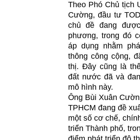
tập có thể trao đổi với thày.
Theo Phó Chủ tịch
Thày sẵn sàng đồng hành.
Cường, đầu tư TOD
Ngày 4/11/2023; Thày
Phạm
Đình Tuyển
chủ đề đang được
Hỏi:
phương, trong đó 
Em kính chào thầy ạ.
Em đang đọc lần 2 quyển
áp dụng nhằm phát
sách Nghĩ giàu làm giàu,
xuất bản lần đầu năm
thông công cộng, đ
1937. Quyển sách được viết
từ 90 năm trước nhưng nó
thị. Đây cũng là t
vẫn đang phản ánh nhiều
thực tế.
Em đã đọc được rằng "các
đất nước đã và đan
cơ sở giáo dục cần có trách
nhiệm hơn nữa trong việc
mô hình này.
định hướng nghề nghiệp cho
sinh viên".
Ông Bùi Xuân Cường
Em nghĩ đó là việc các thầy
đang làm không ngừng.
Em viết mail này để cảm ơn
TPHCM đang đề xuất
công việc của thầy ạ.
Em cảm ơn thầy đã đọc ạ.
một số cơ chế, chín
Sinh viên 60KD3
triển Thành phố, tro
Trả lời:
điểm phát triển đô t