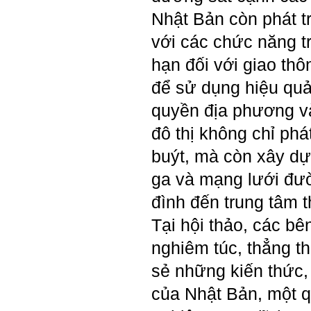
(talaai.com.vn)
Nhật Bản còn phát t
Sau đó gửi ngay kết quả
đánh giá tính cách cho
thày, để có thể hỗ trợ.
với các chức năng t
Gặp nhau 2 tuần/lần. Mỗi
hạn đối với giao thô
lần gặp cần chuẩn bị sẵn
câu hỏi để có thể trao đổi
để sử dụng hiệu quả
tối đa những vấn đề liên
quan đến đề tài tốt nghiệp
quyền địa phương 
mà không tự trả lời được.
Địa điểm gặp: Chiều thứ tư
đô thị không chỉ phá
hàng tuần, từ 16h - 17h30
tại Văn phòng Bộ môn
buýt, mà còn xây d
KTCN.
ga và mạng lưới đư
Đồ án tốt nghiệp là một sự
kiện quan trọng của đời
đình đến trung tâm t
người lao động trí óc.
Phải nỗ lực hết sức và
Tại hội thảo, các bê
dành tất cả thời gian,
nguồn lực cho đồ án. Từ
nghiêm túc, thẳng t
đây mới có kết quả tốt
nhất, để trải nghiệm, hình
sẻ những kiến thức,
thành năng lực cần thiết
chuẩn bị cho việc ra
của Nhật Bản, một q
trường và làm việc với vô
số những người tài khác