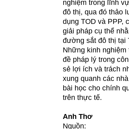
nghiệm trong lĩnh vự
trong xã hội.
đô thị, qua đó thảo 
2/6/2022. Thày Phạm Đình
Tuyển.
dụng TOD và PPP, 
Em chào bộ môn ạ,
giải pháp cụ thể nh
Hỏi:
em là Hoàng Đức Dương
lớp 66XD8 msv-0013966
đường sắt đô thị tạ
đang làm bài tiểu luận về
công trình dân dụng ạ em
Những kinh nghiệm 
thấy bộ môn có đăng bài
về công trình galaxy soho
đề pháp lý trong côn
ở Trung Quốc vậy em
muốn xin bộ môn cho em
sẻ lợi ích và trách 
bài đăng đó được không ạ,
em xin cảm ơn bộ môn,em
xung quanh các nhà 
chào bộ môn ạ.
bài học cho chính q
Trang WEB
Trả lời:
trên thực tế.
bmktcn.com được thành
lập với mục tiêu chính là
phục vụ sinh viên. Đương
nhiên là em được đăng lại
Anh Thơ
các bài viết trên trang WEB
này.
Nguồn:
Chủ biên: TS. Phạm ĐÌnh