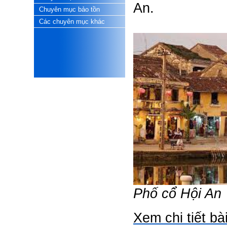
ii) Trình bày bản vẽ kiến trúc
An.
xấu, do không cẩn thận khi
Chuyên mục bảo tồn
thiết kế;
Các chuyên mục khác
iii) Mất niềm tin vào chính
mình, nản chí và dẫn đến lo
sợ cho tương lai.
Phải thấy đó là điều không
tốt đẹp do chính em gây ra,
để có trách nhiệm mà sửa
mình.
Được gia đình hỗ trợ, có sức
khỏe và năng lực để học đến
năm thứ 3, là may mắn lắm,
khi so sánh với rất nhiều
thanh niên người Việt khác.
Một số việc phải làm ngay:
i) Thay đổi ngay nhận thức
cũ: Ta phải trở thành người
tài với cả kỹ năng cứng và
mềm phù hợp để cạnh tranh
và hợp tác, không chỉ trong
kiến trúc mà cả lĩnh vực liên
quan khác mà xã hội đang
Phố cổ Hội An
cần và tạo ra giá trị gia tăng;
ii) Sử dụng thời gian hợp lý:
Một ngày ngủ đủ 6- 7 tiếng
Xem chi tiết bài
để tái tạo sức lao động. Thời