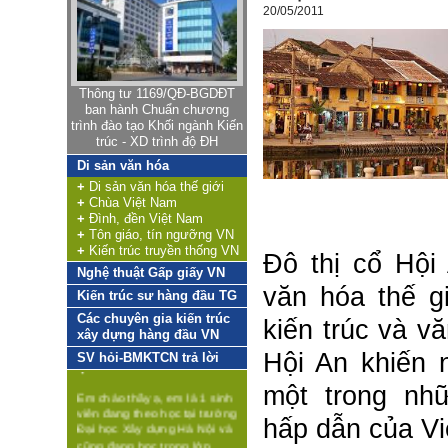
Trong tiến trình phát triển
20/05/2011
chung đó, Bộ môn Kiến trúc
Công nghệ (Department of
Architecture Technology),
Khoa Kiến trúc & Quy hoạch,
Truờng Đại học Xây dựng,
Thông tư 1169/QĐ-BGDĐT
được Nhà nước giao nhiệm
ban hành Chuẩn chương
vụ đào tạo nguồn nhân lực,
trình đào tạo Khối ngành Kiến
tạo lập môi trường phát triển
trúc - XD trình độ ĐH
khoa học - công nghệ trong
Di sản văn hóa
lĩnh vực quy hoạch xây
+
Di sản văn hóa thế giới
dựng, thiết kế kiến trúc,
+
Chùa Việt Nam
phục vụ cho quá trình công
+
Đình, đền Việt Nam
nghiệp hóa và đô thị hóa,
+
Tôn giáo, tín ngưỡng VN
phát triển nông nghiệp nông
+
Kiến trúc truyền thống VN
thôn và các khu kinh tế.
Đô thị cổ Hội
Nghệ thuật Gấp giấy VN
Việt Nam là quốc gia đang
văn hóa thế gi
Kiến trúc sư hàng đầu TG
phát triển, hoạt động kinh tế
Hỏi:
đóng vai trò chủ đạo với 4
Các chuyên gia kiến trúc
kiến trúc và v
nhóm: i) Khai thác tài nguyên
Em cảm thấy vô hướng
xây dựng hàng đầu VN
thiên nhiên (khai mỏ, nông
quá
Hội An khiến 
SV hỏi-BMKTCN trả lời
nghiệp); ii) Sản xuất (công
Em chào thầy ạ, em là 1 sinh
nghiệp, xây dựng), iii) Dịch
một trong nh
viên đang theo học tại trường
vụ, iv) Liên kết số và được
Đại học Xây dựng Hà Nội và
vận hành dựa trên trên hệ
hấp dẫn của
V
cũng đang học trong lớp
thống kết cấu hạ tầng đồng
Kiến trúc Công nghiệp của
bộ tương ứng, trong đó nổi