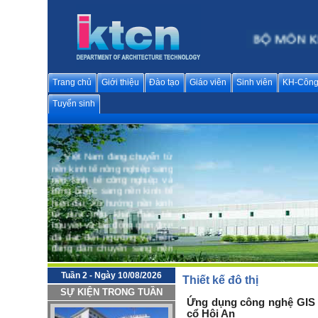
Trang chủ
Giới thiệu
Đào tạo
Giáo viên
Sinh viên
KH-Công
Tuyển sinh
Việt Nam đang chuyển từ
nền kinh tế nông nghiệp sang
nền kinh tế công nghiệp và
từng bước sang nền kinh tế
hiện đại; Xu hướng nền kinh
tế dựa trên khai thác tài
nguyên và lao động giản đơn
đã đạt đến ngưỡng và hiện
đang dần chuyển sang nền
kinh tế dựa vào tri thức. Sự
sáng tạo, đổi mới khoa học -
công nghệ và văn hoá trở
Tuần 2 - Ngày 10/08/2026
Thiết kế đô thị
thành động lực quan trọng
SỰ KIỆN TRONG TUẦN
hàng đầu cho phát triển bền
Ứng dụng công nghệ GIS c
vững và hội nhập quốc tế.
cổ Hội An