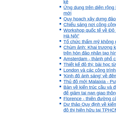
kế
bài giảng; Đọc sách và tài
Ứng dụng trên diện rộng
liệu bổ sung kiến thức; Chủ
động trao đổi chuyên môn
mới
với giảng viên và bạn bè;
Quy hoạch xây dựng đảo 
iii) Chăm chỉ tự học tập: Lời
Chiếu sáng nơi công cộn
chê ghê gớm nhất là Kẻ lười
nhác. Từ Kẻ lười nhác đến
Workshop quốc tế về Đô 
Kẻ hèn hạ và vô dụng rất gần
Hà Nội”
nhau. Không phải lúc nào
cũng có người bên cạnh mà
Tổ chức thẩm mỹ không gi
học hỏi, mà phải có kế hoạch
Chùm ảnh: Khai trương k
tự học, từ trong sách vở đến
trên hòn đảo nhân tạo h
mạng xã hội và thực tế;
iv) Mở ra với thế giới bên
Amsterdam - thành phố c
ngoài: Tìm người có đức, có
Thiết kế đô thị: bài học 
tài mà chơi để học kiến thức
London và các công trìn
và sự đồng thuận; Ra với môi
trường tự nhiên mà hòa vào
'Kinh đô ánh sáng' về đê
trong đó. Sẵn sàng trải
Thủ đô mới Malaixia - Pu
nghiệm làm những điều tốt
đẹp;
Bàn về kiến trúc cầu và 
v) Còn 2 năm nữa mới ra
để giảm tai nạn giao thô
trường. Phải học để tốt
Florence - thiên đường c
nghiệp đại học, điểm khởi
đầu sự nghiệp của một
Dự thảo Quy định về kiến 
người tri thức. Đây là thời
đô thị hiện hữu tại TPH
gian đủ để em tìm lại sự cân
bằng cảm xúc và tận tâm