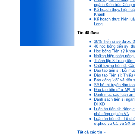
ii) Trình bày bản vẽ kiến trúc
ngành Kiến trúc Công 
xấu, do không cẩn thận khi
Kế hoạch thực hiện lu
thiết kế;
Khánh
iii) Mất niềm tin vào chính
Kế hoạch thực hiện lu
mình, nản chí và dẫn đến lo
Long
sợ cho tương lai.
Phải thấy đó là điều không
Tin đã đưa:
tốt đẹp do chính em gây ra,
để có trách nhiệm mà sửa
38% Tiến sĩ sẽ được đ
mình.
48 học bổng tiến sỹ, t
Được gia đình hỗ trợ, có sức
Học bổng Tiến sỹ Khoa
khỏe và năng lực để học đến
Những biện pháp nâng c
năm thứ 3, là may mắn lắm,
Thành lập 3 Trung tâm đ
khi so sánh với rất nhiều
Chất lượng tiến sĩ: Cầ
thanh niên người Việt khác.
Đào tạo tiến sĩ: Lỗi mụ
Đào tạo Tiến sĩ: Thiếu
Một số việc phải làm ngay:
Báo động "đỏ" về tiến s
i) Thay đổi ngay nhận thức
Sẽ bỏ thi tuyển đào tạo 
cũ: Ta phải trở thành người
Đào tạo tiến sĩ ở Mỹ:
tài với cả kỹ năng cứng và
Danh mục các luận án
mềm phù hợp để cạnh tranh
Danh sách tiến sĩ ngàn
và hợp tác, không chỉ trong
ĐHXD
kiến trúc mà cả lĩnh vực liên
Luận án tiến sĩ: Nâng 
quan khác mà xã hội đang
nhà công nghiệp VN
cần và tạo ra giá trị gia tăng;
Luận án tiến sĩ : Tổ c
ii) Sử dụng thời gian hợp lý:
ở,phục vụ CC và SX tr
Một ngày ngủ đủ 6- 7 tiếng
Tất cả các tin »
để tái tạo sức lao động. Thời