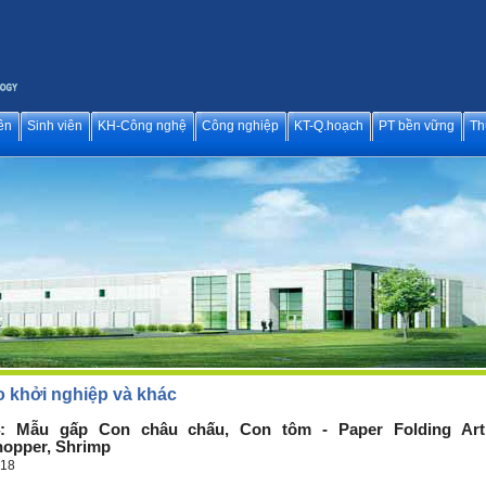
ên
Sinh viên
KH-Công nghệ
Công nghiệp
KT-Q.hoạch
PT bền vững
Th
o khởi nghiệp và khác
4: Mẫu gấp Con châu chấu, Con tôm - Paper Folding Art
opper, Shrimp
018