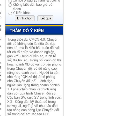
Có nơi ở sau 15 năm ra trường
Không biết đến bao giờ có
c
được
Ý kiến khác
ó
c
n
i
,
Trong thời đại CMCN 4.0, Chuyển
đổi số không còn là điều tốt đẹp
h
nên có, mà là điều bắt buộc đối với
tất cả tổ chức và doanh nghiệp,
ệ
gắn với Chính quyền số, Kinh tế
số, Xã hội số. Trong bối cảnh đô thị
c
hóa, ngành XD có vai trò tiên phong
g
trong Chuyển đổi số đế nâng cao
,
năng lực cạnh tranh. Người ta còn
ệ
cho rằng "QH đô thị là bệ phóng
n
cho Chuyển đổi số". Lãnh đạo,
người lao động trong doanh nghiệp
p
XD phải chấp nhận và thích ứng
dần với quá trình Chuyển đổi số.
g
Các bạn SV, cựu SV trong lĩnh vực
.
XD - Công dân kỹ thuật số trong
t
tương lai, nghĩ gì về nhu cầu đào
p
tạo nâng cao năng lực Chuyển đổi
số trong cơ sở đào tạo ĐH: