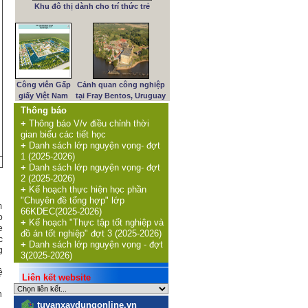
Khu đô thị dành cho trí thức trẻ
Công viên Gấp
Cảnh quan công nghiệp
giấy Việt Nam
tại Fray Bentos, Uruguay
Thông báo
+
Thông báo V/v điều chỉnh thời
gian biểu các tiết học
+
Danh sách lớp nguyện vọng- đợt
1 (2025-2026)
+
Danh sách lớp nguyện vọng- đợt
2 (2025-2026)
+
Kế hoạch thực hiện học phần
"Chuyên đề tổng hợp" lớp
m
66KDEC(2025-2026)
o
+
Kế hoạch "Thực tập tốt nghiệp và
e
đồ án tốt nghiệp" đợt 3 (2025-2026)
c
+
Danh sách lớp nguyện vọng - đợt
g
3(2025-2026)
ệ
Liên kết website
n
tuvanxaydungonline.vn