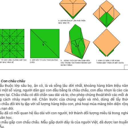
 Con châu chấu
u thuộc lớp sâu bọ, ăn cỏ, là và sống lâu đời nhất, khoảng hàng trăm triệu nă
i một số vùng, người dân gọi con đầu bằng là châu chấu, con đầu nhọn là cào cà
ợc lại.
Châu chấu có đôi chân sau dài và to, cho phép chúng thoát khỏi các mối đ
g cách nhảy mạnh mẽ. Chân trước của chúng ngắn và nhỏ, dùng để lấy thứ
chấu đôi khi tụ tập với số lượng hàng triệu con, phá hoại mùa màng trên diện rộn
a nạn đói.
u đã có mối quan hệ lâu dài với con người, trở thành đối tượng miêu tả trong ngh
 văn học.
 mẫu gấp con chấu chấu. Mẫu gấp dưới đây là của người Việt, đã được lan truyề
Âu.