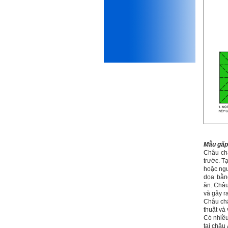
mình.
Được gia đình hỗ trợ, có sức
khỏe và năng lực để học đến
năm thứ 3, là may mắn lắm,
khi so sánh với rất nhiều
thanh niên người Việt khác.
Một số việc phải làm ngay:
i) Thay đổi ngay nhận thức
cũ: Ta phải trở thành người
tài với cả kỹ năng cứng và
mềm phù hợp để cạnh tranh
và hợp tác, không chỉ trong
kiến trúc mà cả lĩnh vực liên
quan khác mà xã hội đang
cần và tạo ra giá trị gia tăng;
ii) Sử dụng thời gian hợp lý:
Mẫu gấp
Một ngày ngủ đủ 6- 7 tiếng
Châu chấ
để tái tạo sức lao động. Thời
trước.
Tạ
gian còn lại dành cho: Học
hoặc ngư
ngoại ngữ và chuyển đổi số;
dọa bằn
Đi học đầy đủ và lắng nghe
ăn.
Châu 
bài giảng; Đọc sách và tài
và gây r
liệu bổ sung kiến thức; Chủ
Châu chấ
động trao đổi chuyên môn
thuật và
với giảng viên và bạn bè;
Có nhiều
iii) Chăm chỉ tự học tập: Lời
tại châu 
chê ghê gớm nhất là Kẻ lười