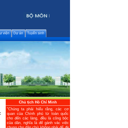
ư viện
Dự án
Tuyển sinh
Chủ tịch Hồ Chí Minh
"Chúng ta phải hiểu rằng, các cơ
:
quan của Chính phủ từ toàn quốc
cho đến các làng, đều là công bộc
của dân, nghĩa là để gánh vác việc
chung cho dân chứ không phải để đè