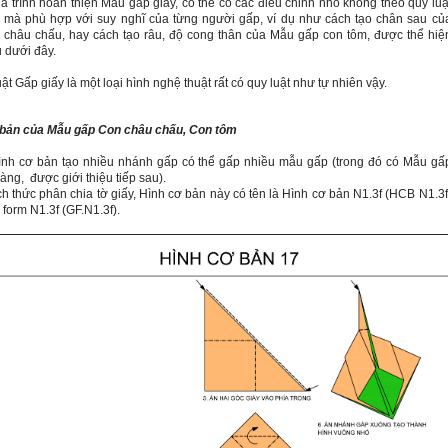
á trình hoàn thiện Mẫu gấp giấy, có thể có các điều chỉnh nhỏ không theo quy luậ
 mà phù hợp với suy nghĩ của từng người gấp, ví dụ như cách tạo chân sau củ
châu chấu, hay cách tạo râu, độ cong thân của Mẫu gấp con tôm, được thể hiệ
ụ dưới đây.
t Gấp giấy là một loại hình nghệ thuật rất có quy luật như tự nhiên vậy.
 bản của Mẫu gấp Con châu chấu, Con tôm
ình cơ bản tạo nhiều nhánh gấp có thể gấp nhiều mẫu gấp (trong đó có Mẫu gấ
àng, được giới thiệu tiếp sau).
h thức phân chia tờ giấy, Hình cơ bản này có tên là Hình cơ bản N1.3f (HCB N1.3f
 form N1.3f (GF.N1.3f).