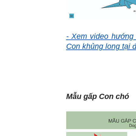
Hỏi: E
m gửi thầy kết quả
Big Five ạ.
- Xem video hướng
Con khủng long tại đ
Mẫu gấp Con chó
Trả lời: Thày đã nhận
được kết quả đánh giá Big
Five của em.