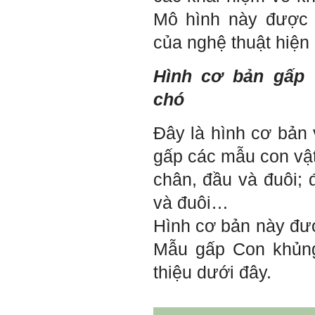
với giảng viên và bạn bè;
iii) Chăm chỉ tự học tập: Lời
Mô hình này được 
chê ghê gớm nhất là Kẻ lười
nhác. Từ Kẻ lười nhác đến
của nghệ thuật hiện
Kẻ hèn hạ và vô dụng rất gần
nhau. Không phải lúc nào
cũng có người bên cạnh mà
Hình cơ bản gấp 
học hỏi, mà phải có kế hoạch
tự học, từ trong sách vở đến
chó
mạng xã hội và thực tế;
iv) Mở ra với thế giới bên
ngoài: Tìm người có đức, có
Đây là hình cơ bản 
tài mà chơi để học kiến thức
và sự đồng thuận; Ra với môi
gấp các mẫu con vật
trường tự nhiên mà hòa vào
trong đó. Sẵn sàng trải
chân, đầu và đuôi; 
nghiệm làm những điều tốt
đẹp;
và đuôi…
v) Còn 2 năm nữa mới ra
trường. Phải học để tốt
Hình cơ bản này đư
nghiệp đại học, điểm khởi
đầu sự nghiệp của một
Mẫu gấp Con khủng
người tri thức. Đây là thời
gian đủ để em tìm lại sự cân
thiệu dưới đây.
bằng cảm xúc và tận tâm
thay đổi chính mình.
Nếu có vấn đề gì về việc học