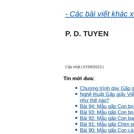
- Các bài viết khác 
E chào thầy ạ! E là
Hỏi:
Thắng ,sinh vien nhận đồ
án tốt nghiệp nhóm thầy,
nhóm mình có nhóm zalo
P. D. TUYEN
riêng hay thế nào để trao
đổi về đồ án k ạ ? Em tìm
sđt thầy để add Zalo nhưng
không được ạ! Em cảm ơn
thầy.
Trả lời: Trao đổi trực tiếp
với thày qua mail.
Cập nhật ( 07/08/2023 )
Một số nội dung chính thực
hiện trong 4 tuần đầu tiên: :
Tin mới đưa:
1) Đọc kỹ các yêu cầu về
Chương trình dạy Gấp g
nội dung Học phần đồ án
Nghệ thuật Gấp giấy Vi
tốt nghiệp của Khoa và Bộ
như thế nào?
môn KTCN; in thành một
bộ hồ sơ, khi đi thông qua
Bài 94: Mẫu gấp Con bo
mang theo (hoàn thành
Bài 93: Mẫu gấp Con bọ
ngay trong tuần thứ 1)
Bài 92: Mẫu gấp Con ba
2) Báo cáo về tên đề tài tốt
Bài 91: Mẫu gấp Chim p
nghiệp, vị trí cụ thể khu đất
dự kiến theo tỷ lệ 1/500
Bài 90: Mẫu gấp Con cá
(hoàn thành trong tuần thứ