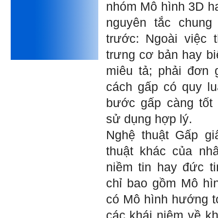
Phải thấy đó là điều không
nhóm Mô hình 3D ha
tốt đẹp do chính em gây ra,
để có trách nhiệm mà sửa
nguyên tắc chung 
mình.
Được gia đình hỗ trợ, có sức
trước: N
goài việc 
khỏe và năng lực để học đến
năm thứ 3, là may mắn lắm,
trưng cơ bản hay b
khi so sánh với rất nhiều
thanh niên người Việt khác.
miêu tả; phải đơn 
Một số việc phải làm ngay:
cách gấp có quy luậ
i) Thay đổi ngay nhận thức
cũ: Ta phải trở thành người
bước gấp càng tốt 
tài với cả kỹ năng cứng và
mềm phù hợp để cạnh tranh
sử dụng hợp lý.
và hợp tác, không chỉ trong
kiến trúc mà cả lĩnh vực liên
Nghệ thuật Gấp gi
quan khác mà xã hội đang
cần và tạo ra giá trị gia tăng;
thuật khác của nhâ
ii) Sử dụng thời gian hợp lý:
Một ngày ngủ đủ 6- 7 tiếng
niềm tin hay đức t
để tái tạo sức lao động. Thời
gian còn lại dành cho: Học
ngoại ngữ và chuyển đổi số;
chỉ bao gồm Mô hì
Đi học đầy đủ và lắng nghe
bài giảng; Đọc sách và tài
có Mô hình hướng t
liệu bổ sung kiến thức; Chủ
động trao đổi chuyên môn
các khái niệm về k