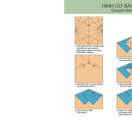
tập có thể trao đổi với thày.
Thày sẵn sàng đồng hành.
Ngày 4/11/2023; Thày
Phạm
Đình Tuyển
Hỏi:
Em kính chào thầy ạ.
Em đang đọc lần 2 quyển
sách Nghĩ giàu làm giàu,
xuất bản lần đầu năm
1937. Quyển sách được viết
từ 90 năm trước nhưng nó
vẫn đang phản ánh nhiều
thực tế.
Em đã đọc được rằng "các
cơ sở giáo dục cần có trách
nhiệm hơn nữa trong việc
định hướng nghề nghiệp cho
sinh viên".
Em nghĩ đó là việc các thầy
đang làm không ngừng.
Em viết mail này để cảm ơn
công việc của thầy ạ.
Em cảm ơn thầy đã đọc ạ.
Sinh viên 60KD3
Trả lời:
Thày đã nhận được thư của