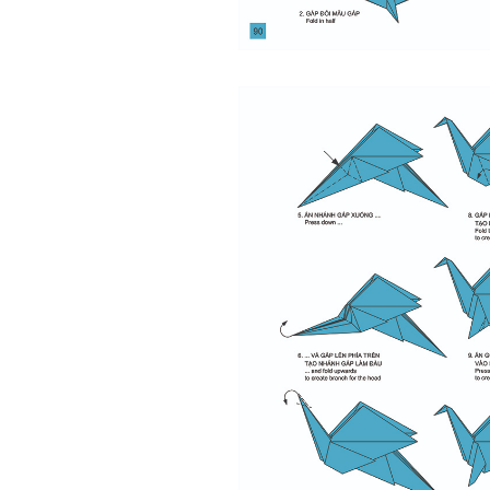
cựu sinh viên) trong lĩnh vực
xây dựng'. Dự kiến tháng
5/2023 xuất bản.
Chúc mọi điều tốt lành.
Ngày 8/3/2023; Thày Phạm
Đình Tuyển
Hỏi:
Thưa thầy, em xin gửi kết quả
bigfive mới của bản thân,
qua đây em cũng xin cảm ơn
thầy vì thông qua bài khảo
sát bigfive và những lời thầy
nói, em đã cố gắng khắc
phục những yếu điểm của
bản thân và cũng như trau
dồi thêm kiến thức để khai
phá bản thân, và thực tế đã
có những chuyển biến tích
cực trong cuộc sống và công
việc của em, tuy vậy bản thân
em cũng vẫn còn những
thiếu sót, những điều em
chưa thay đổi đc, em mong
thầy thông cảm và trân thành