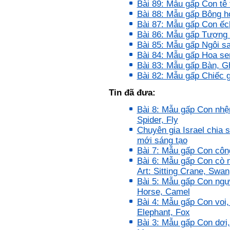
Bài 89: Mẫu gấp Con tê 
1)
Bài 88: Mẫu gấp Bông h
3) Chuản bị các quy định,
Bài 87: Mẫu gấp Con ếc
tiêu chuẩn thiết kế có liên
quan đến đề tài; in thành
Bài 86: Mẫu gấp Tượng
một bộ hồ sơ, khi đi thông
Bài 85: Mẫu gấp Ngôi sa
qua mang theo (hoàn thành
Bài 84: Mẫu gấp Hoa s
trong tuần thứ 2)
Bài 83: Mẫu gấp Bàn, G
4) Tìm 5 ví dụ trên thế giới
về các công trình tương tự
Bài 82: Mẫu gấp Chiếc 
với loại hình dự kiến trong
đề tài tốt nghiệp; nhận xét
Tin đã đưa:
và đánh giá, kết luận rút ra
để có thể ứng dụng cho đề
Bài 8: Mẫu gấp Con nhện
tài (4 tuần phải hoàn
Spider, Fly
thành);
Chuyên gia Israel chia 
5) Đọc lại các nguyên lý
thiết kế kiến trúc đã được
mới sáng tạo
học (phải làm ngay và liên
Bài 7: Mẫu gấp Con công
tục cho đến khi bảo vệ đề
Bài 6: Mẫu gấp Con cò n
tài);
Art: Sitting Crane, Swan
6) Nên tự đánh giá Ta là ai.
Đánh giá theo phần mềm
Bài 5: Mẫu gấp Con ngựa
Big Five- tính cách sinh
Horse, Camel
viên, để thày biết rõ hơn về
Bài 4: Mẫu gấp Con voi,
sinh viên.
Elephant, Fox
Phần mềm đánh
giá:
http://talaai.com.vn/
Bài 3: Mẫu gấp Con dơi,
(talaai.com.vn)