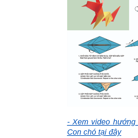
Sau một năm tự nhìn nhận
mình là ai và đã có những
thay đổi .
Tính cách Tận tâm và
Hướng ngoại được cải
thiện so với trước.
Tính cách Cân bằng cảm
xúc vẫn yếu như cũ. Theo
các nghiên cứu mà thày
được biết, tính cách Cân
bằng cảm xúc là cốt lõi.
Mọi năng lực hoạt động
chuyên môn, xã hội của
một con người đều dựa
vào đây mà ra cả.
Ta có mặt trên đời này đều
có nguyên cớ tốt đẹp nào
đó.
Phải tự tin hơn nữa
vào chính mình, trước hết
là từ công việc chuyên
môn, nay chính là đồ án tốt
nghiệp.
Thày sẽ hỗ trợ chuyên
môn để em có kết quả tốt
- Xem video hướng
nhất trong việc thực hiện
học phần Đồ án tốt nghiệp.
Con chó tại đây
Ngày 10/6/2022. Thày
Phạm Đình Tuyển.