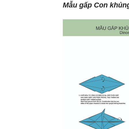
Mẫu gấp Con khủ
em.
Rất cám ơn về những dòng
chia sẻ, động viên.
Định hướng nghề nghiệp
cho sinh viên không chỉ liên
quan đến việc đào tạo kỹ
năng cứng mà còn phải là kỹ
năng mềm, liên quan trước
hết đến năng lực đổi mới
sáng tạo và khởi nghiệp.
Cuốn sách "Nghĩ giàu, làm
giàu" chỉ là một trong những
nội dung mà thế hệ trẻ quan
tâm.
Điều lớn lao hơn là họ phải
có năng lực tự thân và năng
lực tự rèn luyện để hình
thành sự nghiệp và trở thành
người tốt cho gia đình, cộng
đồng và xã hội, phù hợp với
chuẩn mực chung của loài
người trong thế kỷ 21.
Sinh viên là tương lai của
thày.
Thày cùng các thày cô giáo
khác đang nỗ lực hết sức để
biến tương lai tốt đẹp đó
thành hiện thực.
Thày đang viết một cuốn
sách với tiêu đề: 'Nâng cao
năng lực khởi nghiệp đổi mới
sáng tạo cho sinh viên (và