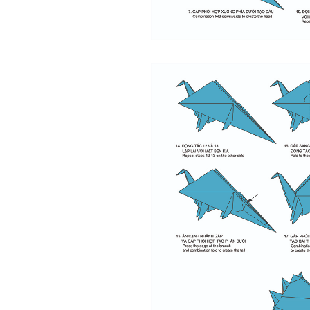
cảm ơn thầy đã lắng nghe
em.
Sinh viên Khóa 53KD, Khoa
Kiến trúc Quy hoạch, ĐHXD
Hà Nội
Trả lời:
Đã nhận được kết quả Big
Five. Nên ghép thêm kết quả
của những sinh viên khác,
người khác để có thể so
sánh và rút ra được nhận xét
ta là ai và từ đó tự sửa mình.
Kết quả cho thấy: Tính cách
(hay kỹ năng mềm) thuộc loại
trung bình. Yếu về tính
hướng ngoại.
Từng bước, từng bước mà cố
gắng hơn.
Ngày 3/2/2023, thày Phạm
Đình Tuyển