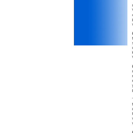
thiết kế;
iii) Mất niềm tin vào chính
mình, nản chí và dẫn đến lo
sợ cho tương lai.
Phải thấy đó là điều không
tốt đẹp do chính em gây ra,
để có trách nhiệm mà sửa
mình.
Được gia đình hỗ trợ, có sức
khỏe và năng lực để học đến
năm thứ 3, là may mắn lắm,
khi so sánh với rất nhiều
thanh niên người Việt khác.
Một số việc phải làm ngay:
i) Thay đổi ngay nhận thức
cũ: Ta phải trở thành người
tài với cả kỹ năng cứng và
mềm phù hợp để cạnh tranh
và hợp tác, không chỉ trong
kiến trúc mà cả lĩnh vực liên
quan khác mà xã hội đang
cần và tạo ra giá trị gia tăng;
ii) Sử dụng thời gian hợp lý:
Một ngày ngủ đủ 6- 7 tiếng
để tái tạo sức lao động. Thời
gian còn lại dành cho: Học
ngoại ngữ và chuyển đổi số;