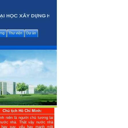
ững
Thư viện
Dự án
Chủ tịch Hồ Chí Minh:
nh niên là người chủ tương lai
nước nhà. Thật vậy nước nhà
h hay suy, yếu hay mạnh một