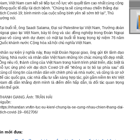
Nam, Việt Nam cam kết sẽ tiếp tục nỗ lực với quyết tâm cao nhất cùng cộng
đồng quốc tế đẩy lùi dịch bệnh. "Chúng ta sẽ cùng nhau chiến thắng đại
dịch Covid-19; bình minh của cuộc sống bình yên sẽ sớm trở lại", Thủ
tướng nói.
Tại buổi lễ, ông Saadi Salama, Đại sứ Palestine tại Việt Nam, Trưởng đoàn
Ngoại giao tại Việt Nam, bày tỏ ông và các đồng nghiệp trong Đoàn Ngoại
giao vô cùng vinh dự được có mặt tại buổi lễ trang trọng kỷ niệm 76 năm
Quốc khánh nước Cộng hòa xã hội chủ nghĩa Việt Nam.
Nhân sự kiện ý nghĩa này, thay mặt Đoàn Ngoại giao, ông gửi tới lãnh đạo
Đảng, Nhà nước và nhân dân Việt Nam những lời chúc mừng tốt đẹp nhất.
Ông nêu rõ, thành công của Việt Nam trong hành trình phát triển, đặc biệt là
nỗ lực ứng phó với đại dịch Covid-19 để “không ai bị bỏ lại phía sau” đã
củng cố lòng tin của nhân dân với chính phủ và nhà nước, và cũng là cơ sở
để các quốc gia, các nhà đầu tư sẵn sàng hợp tác, gửi gắm niềm tin khi Việt
Nam đã dần khẳng định mình là điểm đến hấp dẫn, là đối tác quan trọng
trên thế giới.
THANH GIANG. Ảnh: TRẦN HẢI
Nguồn:
https://nhandan.vn/tin-tuc-su-kien/-chung-ta-se-cung-nhau-chien-thang-dai-
dich-covid-19--662706/
in mới đưa: