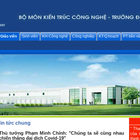
Giáo viên
Sinh viên
KH-Công nghệ
Công nghiệp
KT-Q.hoạch
PT bền v
in tức chung
“ Tha
Thủ tướng Phạm Minh Chính: "Chúng ta sẽ cùng nhau
của 
chiến thắng đại dịch Covid-19"
thịn