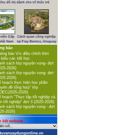
Khu đô thị dành cho trí thức trẻ
viên Gấp
Cảnh quan công nghiệp
 Việt Nam
tại Fray Bentos, Uruguay
ng báo
ông báo V/v điều chỉnh thời
 biểu các tiết học
nh sách lớp nguyện vọng- đợt
025-2026)
nh sách lớp nguyện vọng- đợt
025-2026)
 hoạch thực hiện học phần
uyên đề tổng hợp" lớp
DEC(2025-2026)
 hoạch "Thực tập tốt nghiệp và
n tốt nghiệp" đợt 3 (2025-2026)
nh sách lớp nguyện vọng - đợt
25-2026)
kết website
tuvanxaydungonline.vn