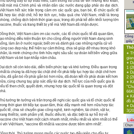
Thủ tướng bày tỏ sự thấu hiểu, cảm thông và chia sẻ với những khó khăn,
mất mát mà Chính phủ và nhân dân các nước đang gặp phải do đại dịch.
Việt Nam hết sức trân trọng cảm ơn các quốc gia, bạn bè, tổ chức quốc tế
đã hợp tác chặt chẽ, hỗ trợ tích cực, hiệu quả cho Việt Nam, nhất là trong
phòng, chống dịch bệnh thời gian qua; trong đó phải kể đến khối lượng lớn
vaccine, thuốc và trang thiết bị y tế mà Việt Nam đã nhận được.
Đồng thời, Việt Nam cảm ơn các nước, các tổ chức quốc tế đã quan tâm,
Công 
tạo những điều kiện thuận lợi cho cộng đồng người Việt Nam đang sinh
giấy
sống, làm ăn ở nước ngoài; biết ơn và đánh giá cao những nghĩa cử vô
Thô
cùng cao đẹp này, thể hiện sự cảm thông, chia sẻ giúp đỡ nhau trong khó
+
Th
khăn, là minh chứng cho tình hữu nghị sâu sắc sự đoàn kết bền vững giữa
gian
Việt Nam và bè bạn khắp năm châu.
+
Da
Đại dịch sẽ còn kéo dài, diễn biến phức tạp và khó lường. Điều quan trọng
1 (2
nhất là chúng ta đã hợp tác chặt chẽ rồi phải tiếp tục hợp tác chặt chẽ hơn
+
Da
nữa, đã gắn bó rồi phải gắn bó hơn nữa, đã đoàn kết rồi phải đoàn kết hơn
2 (2
nữa, cùng chung tay, góp sức đẩy lùi đại dịch. Nỗ lực của mỗi quốc gia là
+
Kế
yếu tố then chốt, quyết định, nhưng hợp tác quốc tế là quan trọng và đột
"Ch
phá.
66K
+
Kế
Thủ tướng tin tưởng và trân trọng đề nghị các quốc gia và tổ chức quốc tế
đồ á
trong thời gian tới tiếp tục quan tâm, thúc đẩy mạnh mẽ hơn nữa hợp tác
+
Da
quốc tế, chia sẻ chuyển giao công nghệ, kinh nghiệm, tài chính, vật tư,
3(20
trang thiết bị, sinh phẩm y tế, thuốc điều trị, và đặc biệt là sự hỗ trợ về
vaccine cho Việt Nam một cách nhanh nhất, nhiều nhất và sớm nhất có thể
Liên 
vì với Việt Nam, “vaccine tốt nhất là vaccine được tiêm sớm nhất”.
Đồng thời, Thủ tướng mong muốn các nước tạo điều kiện cho đầu tư,