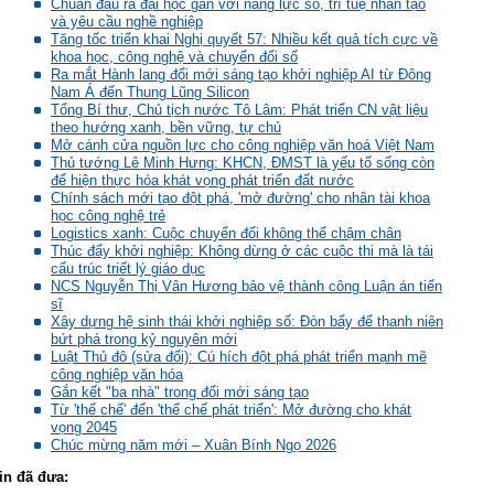
Chuẩn đầu ra đại học gắn với năng lực số, trí tuệ nhân tạo
và yêu cầu nghề nghiệp
Tăng tốc triển khai Nghị quyết 57: Nhiều kết quả tích cực về
khoa học, công nghệ và chuyển đổi số
Ra mắt Hành lang đổi mới sáng tạo khởi nghiệp AI từ Đông
Nam Á đến Thung Lũng Silicon
Tổng Bí thư, Chủ tịch nước Tô Lâm: Phát triển CN vật liệu
theo hướng xanh, bền vững, tự chủ
Mở cánh cửa nguồn lực cho công nghiệp văn hoá Việt Nam
Thủ tướng Lê Minh Hưng: KHCN, ĐMST là yếu tố sống còn
để hiện thực hóa khát vọng phát triển đất nước
Chính sách mới tạo đột phá, 'mở đường' cho nhân tài khoa
học công nghệ trẻ
Logistics xanh: Cuộc chuyển đổi không thể chậm chân
Thúc đẩy khởi nghiệp: Không dừng ở các cuộc thi mà là tái
cấu trúc triết lý giáo dục
NCS Nguyễn Thị Vân Hương bảo vệ thành công Luận án tiến
sĩ
Xây dựng hệ sinh thái khởi nghiệp số: Đòn bẩy để thanh niên
bứt phá trong kỷ nguyên mới
Luật Thủ đô (sửa đổi): Cú hích đột phá phát triển mạnh mẽ
công nghiệp văn hóa
Gắn kết "ba nhà" trong đổi mới sáng tạo
Từ 'thể chế' đến 'thể chế phát triển': Mở đường cho khát
vọng 2045
Chúc mừng năm mới – Xuân Bính Ngọ 2026
in đã đưa: