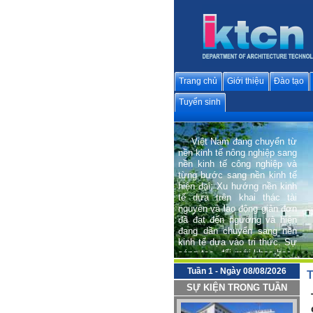
Trang chủ
Giới thiệu
Đào tạo
Tuyển sinh
Việt Nam đang chuyển từ
nền kinh tế nông nghiệp sang
nền kinh tế công nghiệp và
từng bước sang nền kinh tế
hiện đại; Xu hướng nền kinh
tế dựa trên khai thác tài
nguyên và lao động giản đơn
đã đạt đến ngưỡng và hiện
đang dần chuyển sang nền
kinh tế dựa vào tri thức. Sự
sáng tạo, đổi mới khoa học -
công nghệ và văn hoá trở
thành động lực quan trọng
hàng đầu cho phát triển bền
Tuần 1 - Ngày 08/08/2026
T
vững và hội nhập quốc tế.
SỰ KIỆN TRONG TUẦN
Trong tiến trình phát triển
chung đó, Bộ môn Kiến trúc