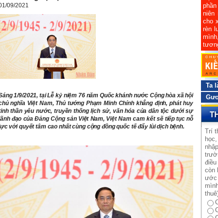
01/09/2021
phần 
niên
cho x
rèn l
mình,
tương
Ta l
Sáng 1/9/2021, tại Lễ kỷ niệm 76 năm Quốc khánh nước Cộng hòa xã hội
Gươ
chủ nghĩa Việt Nam, Thủ tướng Phạm Minh Chính khẳng định, phát huy
tinh thần yêu nước, truyền thống lịch sử, văn hóa của dân tộc dưới sự
lãnh đạo của Đảng Cộng sản Việt Nam, Việt Nam cam kết sẽ tiếp tục nỗ
lực với quyết tâm cao nhất cùng cộng đồng quốc tế đẩy lùi dịch bệnh.
Trí 
học,
nhập
trườ
điều
còn 
ước 
mình
thuê