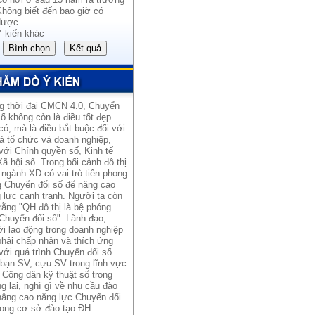
Không biết đến bao giờ có
được
Ý kiến khác
g thời đại CMCN 4.0, Chuyển
số không còn là điều tốt đẹp
có, mà là điều bắt buộc đối với
cả tổ chức và doanh nghiệp,
với Chính quyền số, Kinh tế
Xã hội số. Trong bối cảnh đô thị
 ngành XD có vai trò tiên phong
g Chuyển đổi số đế nâng cao
 lực cạnh tranh. Người ta còn
rằng "QH đô thị là bệ phóng
Chuyển đổi số". Lãnh đạo,
i lao động trong doanh nghiệp
hải chấp nhận và thích ứng
với quá trình Chuyển đổi số.
bạn SV, cựu SV trong lĩnh vực
 Công dân kỹ thuật số trong
g lai, nghĩ gì về nhu cầu đào
nâng cao năng lực Chuyển đổi
rong cơ sở đào tạo ĐH: