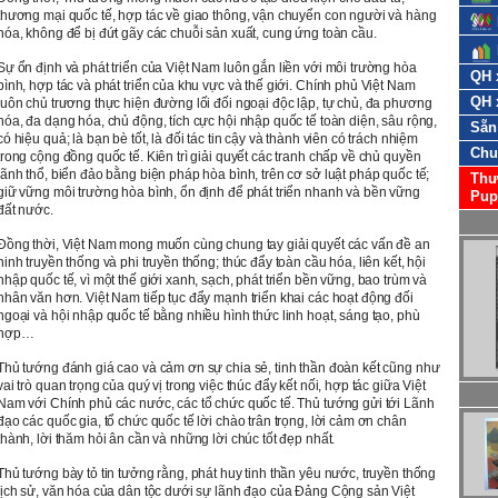
thương mại quốc tế, hợp tác về giao thông, vận chuyển con người và hàng
hóa, không để bị đứt gãy các chuỗi sản xuất, cung ứng toàn cầu.
Sự ổn định và phát triển của Việt Nam luôn gắn liền với môi trường hòa
QH 
bình, hợp tác và phát triển của khu vực và thế giới. Chính phủ Việt Nam
QH 
luôn chủ trương thực hiện đường lối đối ngoại độc lập, tự chủ, đa phương
hóa, đa dạng hóa, chủ động, tích cực hội nhập quốc tế toàn diện, sâu rộng,
Sẵn
có hiệu quả; là bạn bè tốt, là đối tác tin cậy và thành viên có trách nhiệm
Chu
trong cộng đồng quốc tế. Kiên trì giải quyết các tranh chấp về chủ quyền
lãnh thổ, biển đảo bằng biện pháp hòa bình, trên cơ sở luật pháp quốc tế;
Thư
giữ vững môi trường hòa bình, ổn định để phát triển nhanh và bền vững
Pup
đất nước.
Đồng thời, Việt Nam mong muốn cùng chung tay giải quyết các vấn đề an
ninh truyền thống và phi truyền thống; thúc đẩy toàn cầu hóa, liên kết, hội
nhập quốc tế, vì một thế giới xanh, sạch, phát triển bền vững, bao trùm và
nhân văn hơn. Việt Nam tiếp tục đẩy mạnh triển khai các hoạt động đối
ngoại và hội nhập quốc tế bằng nhiều hình thức linh hoạt, sáng tạo, phù
hợp…
Thủ tướng đánh giá cao và cảm ơn sự chia sẻ, tinh thần đoàn kết cũng như
vai trò quan trọng của quý vị trong việc thúc đẩy kết nối, hợp tác giữa Việt
Nam với Chính phủ các nước, các tổ chức quốc tế. Thủ tướng gửi tới Lãnh
đạo các quốc gia, tổ chức quốc tế lời chào trân trọng, lời cảm ơn chân
thành, lời thăm hỏi ân cần và những lời chúc tốt đẹp nhất.
Thủ tướng bày tỏ tin tưởng rằng, phát huy tinh thần yêu nước, truyền thống
lịch sử, văn hóa của dân tộc dưới sự lãnh đạo của Đảng Cộng sản Việt