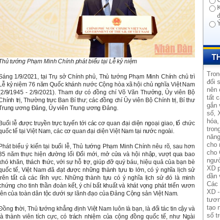
Thủ tướng Phạm Minh Chính phát biểu tại Lễ kỷ niệm
Tron
Sáng 1/9/2021, tại Trụ sở Chính phủ, Thủ tướng Phạm Minh Chính chủ trì
đổi 
Lễ kỷ niệm 76 năm Quốc khánh nước Cộng hòa xã hội chủ nghĩa Việt Nam
nên 
(2/9/1945 - 2/9/2021). Tham dự có đồng chí Võ Văn Thưởng, Ủy viên Bộ
tất 
Chính trị, Thường trực Ban Bí thư; các đồng chí Ủy viên Bộ Chính trị, Bí thư
gắn 
Trung ương Đảng, Ủy viên Trung ương Đảng.
số, 
hóa,
Buổi lễ được truyền trực tuyến tới các cơ quan đại diện ngoại giao, tổ chức
tron
quốc tế tại Việt Nam, các cơ quan đại diện Việt Nam tại nước ngoài.
năng
cho 
Phát biểu ý kiến tại buổi lễ, Thủ tướng Phạm Minh Chính nêu rõ, sau hơn
cho 
35 năm thực hiện đường lối Đổi mới, mở cửa và hội nhập, vượt qua bao
ngườ
khó khăn, thách thức, với sự hỗ trợ, giúp đỡ quý báu, hiệu quả của bạn bè
XD p
quốc tế, Việt Nam đã đạt được những thành tựu to lớn, có ý nghĩa lịch sử
dần 
trên tất cả các lĩnh vực. Những thành tựu có ý nghĩa lịch sử đó là minh
Các 
chứng cho tinh thần đoàn kết, ý chí bất khuất và khát vọng phát triển vươn
XD -
lên của toàn dân tộc dưới sự lãnh đạo của Đảng Cộng sản Việt Nam.
tươn
tạo 
Đồng thời, Thủ tướng khẳng định Việt Nam luôn là bạn, là đối tác tin cậy và
số t
là thành viên tích cực, có trách nhiệm của cộng đồng quốc tế, như Ngài