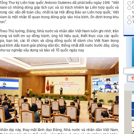
Tổng Thư ký Liên hợp quốc Antonio Guterres đã phát biểu ngày 19/6: “Việt
Nam có những đóng góp tích cực và có trách nhiệm tại Liên hợp quốc và
trong các vấn đề toàn cầu, nhất là tại Hội đồng Bảo an Liên hợp quốc; Việt
Nam là một nhân tố quan trọng đóng góp vào hòa bình, ổn định trong khu
vực”.
Theo Thủ tướng, Đảng, Nhà nước và nhân dân Việt Nam luôn ghi nhớ, trân
trọng và biết ơn sự đồng hành, ủng hộ hiệu quả, thiết thực của các quốc
gia, bạn bè, các tổ chức và cộng đồng quốc tế dành cho Việt Nam trong
quá trình đấu tranh giải phóng dân tộc, thống nhất đất nước trước đây, cũng
như sự nghiệp xây dựng và bảo vệ Tổ quốc ngày nay.
Nhân dịp này, thay mặt lãnh đạo Đảng, Nhà nước và nhân dân Việt Nam,