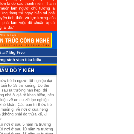
lớn là do các thanh niên. Thanh
 muốn làm người chủ tương lai
ứng đáng thì ngay hiện tại phải
uyện tinh thần và lực lượng của
 phải làm việc để chuẩn bị cái
 lai đó.”
à ai? Big Five
ng sinh viên tiêu biểu
thức trẻ là người tốt nghiệp đại
 tuổi từ 39 trở xuống. Do thu
 sau ra trường hạn hẹp, thị
ng nhà ở giá rẻ khan hiếm, nên
 kiện về an cư để lạc nghiệp
khó khăn. Các bạn trí thức trẻ
muốn gì về nơi ở của riêng
 (không phải do thừa kế, đi
):
Có nơi ở sau 5 năm ra trường
Có nơi ở sau 10 năm ra trường
Có nơi ở sau 15 năm ra trường