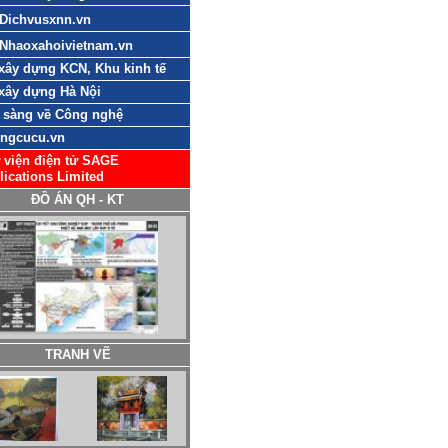
Dichvusxnn.vn
Nhaoxahoivietnam.vn
xây dựng KCN, Khu kinh tế
xây dựng Hà Nội
 sàng về Công nghệ
ngcucu.vn
 viện điện tử SAGE
lications Limited
ĐỒ ÁN QH - KT
TRANH VẼ