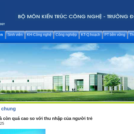
ên
Sinh viên
KH-Công nghệ
Công nghiệp
KT-Q.hoạch
PT bền vững
Th
c chung
à còn quá cao so với thu nhập của người trẻ
025