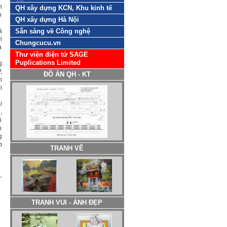
h
QH xây dựng KCN, Khu kinh tế
p
QH xây dựng Hà Nội
à
Sẵn sàng về Công nghệ
i
Chungcucu.vn
à
Thư viện điện tử SAGE
Puplications Limited
g
,
ĐỒ ÁN QH - KT
n
i
i
,
i
p
g
p
TRANH VẼ
-
TRANH VUI - ẢNH ĐẸP