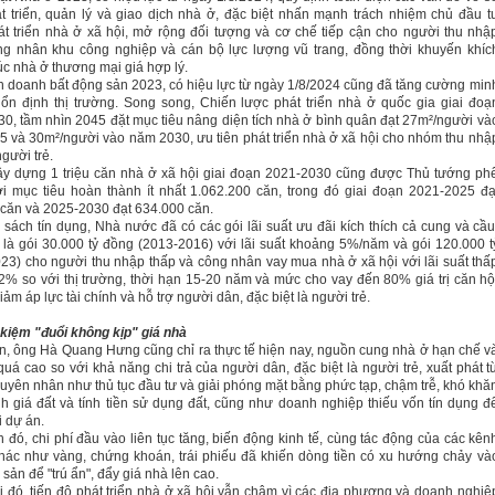
t triển, quản lý và giao dịch nhà ở, đặc biệt nhấn mạnh trách nhiệm chủ đầu t
át triển nhà ở xã hội, mở rộng đối tượng và cơ chế tiếp cận cho người thu nhậ
ng nhân khu công nghiệp và cán bộ lực lượng vũ trang, đồng thời khuyến khíc
c nhà ở thương mại giá hợp lý.
h doanh bất động sản 2023, có hiệu lực từ ngày 1/8/2024 cũng đã tăng cường min
ổn định thị trường. Song song, Chiến lược phát triển nhà ở quốc gia giai đoạ
0, tầm nhìn 2045 đặt mục tiêu nâng diện tích nhà ở bình quân đạt 27m²/người và
 và 30m²/người vào năm 2030, ưu tiên phát triển nhà ở xã hội cho nhóm thu nhậ
gười trẻ.
y dựng 1 triệu căn nhà ở xã hội giai đoạn 2021-2030 cũng được Thủ tướng ph
ới mục tiêu hoàn thành ít nhất 1.062.200 căn, trong đó giai đoạn 2021-2025 đạ
căn và 2025-2030 đạt 634.000 căn.
 sách tín dụng, Nhà nước đã có các gói lãi suất ưu đãi kích thích cả cung và cầu
u là gói 30.000 tỷ đồng (2013-2016) với lãi suất khoảng 5%/năm và gói 120.000 t
23) cho người thu nhập thấp và công nhân vay mua nhà ở xã hội với lãi suất thấ
2% so với thị trường, thời hạn 15-20 năm và mức cho vay đến 80% giá trị căn hộ
ảm áp lực tài chính và hỗ trợ người dân, đặc biệt là người trẻ.
t kiệm "đuổi không kịp" giá nhà
n, ông Hà Quang Hưng cũng chỉ ra thực tế hiện nay, nguồn cung nhà ở hạn chế v
quá cao so với khả năng chi trả của người dân, đặc biệt là người trẻ, xuất phát t
uyên nhân như thủ tục đầu tư và giải phóng mặt bằng phức tạp, chậm trễ, khó khă
nh giá đất và tính tiền sử dụng đất, cũng như doanh nghiệp thiếu vốn tín dụng đ
i dự án.
 đó, chi phí đầu vào liên tục tăng, biến động kinh tế, cùng tác động của các kên
hác như vàng, chứng khoán, trái phiếu đã khiến dòng tiền có xu hướng chảy và
sản để "trú ẩn", đẩy giá nhà lên cao.
i đó, tiến độ phát triển nhà ở xã hội vẫn chậm vì các địa phương và doanh nghiệ