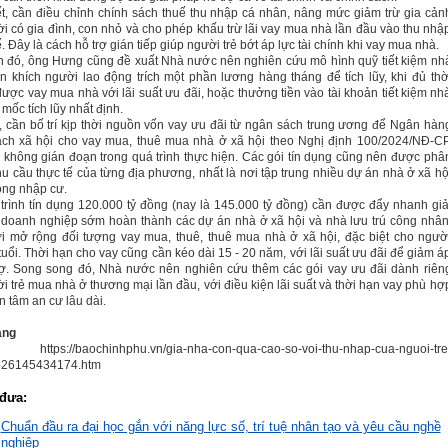
t, cần điều chỉnh chính sách thuế thu nhập cá nhân, nâng mức giảm trừ gia cản
i có gia đình, con nhỏ và cho phép khấu trừ lãi vay mua nhà lần đầu vào thu nhậ
. Đây là cách hỗ trợ gián tiếp giúp người trẻ bớt áp lực tài chính khi vay mua nhà.
 đó, ông Hưng cũng đề xuất Nhà nước nên nghiên cứu mô hình quỹ tiết kiệm nh
n khích người lao động trích một phần lương hàng tháng để tích lũy, khi đủ thờ
được vay mua nhà với lãi suất ưu đãi, hoặc thưởng tiền vào tài khoản tiết kiệm nh
 mốc tích lũy nhất định.
, cần bố trí kịp thời nguồn vốn vay ưu đãi từ ngân sách trung ương để Ngân hàn
ch xã hội cho vay mua, thuê mua nhà ở xã hội theo Nghị định 100/2024/NĐ-CP
không gián đoạn trong quá trình thực hiện. Các gói tín dụng cũng nên được phâ
hu cầu thực tế của từng địa phương, nhất là nơi tập trung nhiều dự án nhà ở xã hộ
ộng nhập cư.
rình tín dụng 120.000 tỷ đồng (nay là 145.000 tỷ đồng) cần được đẩy nhanh giả
doanh nghiệp sớm hoàn thành các dự án nhà ở xã hội và nhà lưu trú công nhân
i mở rộng đối tượng vay mua, thuê, thuê mua nhà ở xã hội, đặc biệt cho ngườ
tuổi. Thời hạn cho vay cũng cần kéo dài 15 - 20 năm, với lãi suất ưu đãi để giảm á
nợ. Song song đó, Nhà nước nên nghiên cứu thêm các gói vay ưu đãi dành riên
i trẻ mua nhà ở thương mại lần đầu, với điều kiện lãi suất và thời hạn vay phù hợ
n tâm an cư lâu dài.
ang
 https://baochinhphu.vn/gia-nha-con-qua-cao-so-voi-thu-nhap-cua-nguoi-tre
26145434174.htm
đưa:
Chuẩn đầu ra đại học gắn với năng lực số, trí tuệ nhân tạo và yêu cầu nghề
nghiệp