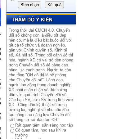
Trong thời đại CMCN 4.0, Chuyển
y
đổi số không còn là điều tốt đẹp
nên có, mà là điều bắt buộc đối với
tất cả tổ chức và doanh nghiệp,
g
gắn với Chính quyền số, Kinh tế
t
số, Xã hội số. Trong bối cảnh đô thị
à
hóa, ngành XD có vai trò tiên phong
trong Chuyển đổi số đế nâng cao
năng lực cạnh tranh. Người ta còn
cho rằng "QH đô thị là bệ phóng
.
cho Chuyển đổi số". Lãnh đạo,
n
người lao động trong doanh nghiệp
ở
XD phải chấp nhận và thích ứng
dần với quá trình Chuyển đổi số.
%
Các bạn SV, cựu SV trong lĩnh vực
0
XD - Công dân kỹ thuật số trong
tương lai, nghĩ gì về nhu cầu đào
6
tạo nâng cao năng lực Chuyển đổi
ẻ
số trong cơ sở đào tạo ĐH:
Rất quan tâm, sẵn sàng học tập
g
Có quan tâm, học sau khi ra
i
trường
ở