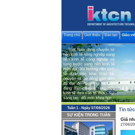
Trang chủ
Giới thiệu
Đào tạo
Giáo vi
Việt Nam đang chuyển từ
nền kinh tế nông nghiệp sang
nền kinh tế công nghiệp và
từng bước sang nền kinh tế
hiện đại; Xu hướng nền kinh
tế dựa trên khai thác tài
nguyên và lao động giản đơn
đã đạt đến ngưỡng và hiện
đang dần chuyển sang nền
kinh tế dựa vào tri thức. Sự
sáng tạo, đổi mới khoa học -
công nghệ và văn hoá trở
thành động lực quan trọng
hàng đầu cho phát triển bền
Tuần 1 - Ngày 07/08/2026
Tin tứ
vững và hội nhập quốc tế.
SỰ KIỆN TRONG TUẦN
Giá nh
Trong tiến trình phát triển
27/06/2
chung đó, Bộ môn Kiến trúc
Công nghệ (Department of
Architecture Technology),