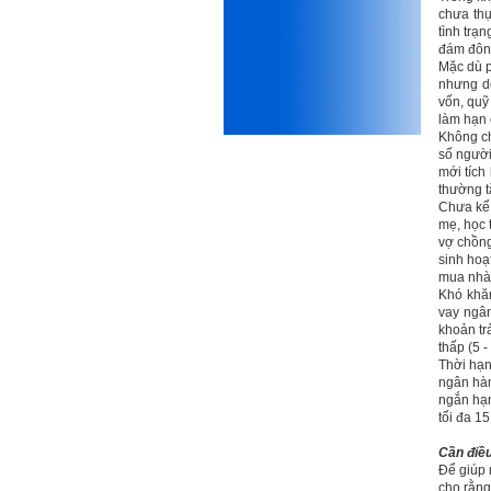
chưa thự
mình, nản chí và dẫn đến lo
tình trạn
sợ cho tương lai.
đám đông
Phải thấy đó là điều không
Mặc dù p
tốt đẹp do chính em gây ra,
nhưng do
để có trách nhiệm mà sửa
vốn, quỹ
mình.
làm hạn 
Được gia đình hỗ trợ, có sức
Không ch
khỏe và năng lực để học đến
số người
năm thứ 3, là may mắn lắm,
mới tích
khi so sánh với rất nhiều
thường tă
thanh niên người Việt khác.
Chưa kể,
mẹ, học 
Một số việc phải làm ngay:
vợ chồng
i) Thay đổi ngay nhận thức
sinh hoạt
cũ: Ta phải trở thành người
mua nhà 
tài với cả kỹ năng cứng và
Khó khăn
mềm phù hợp để cạnh tranh
vay ngân
và hợp tác, không chỉ trong
khoản tr
kiến trúc mà cả lĩnh vực liên
thấp (5 -
quan khác mà xã hội đang
Thời hạn
cần và tạo ra giá trị gia tăng;
ngân hàn
ii) Sử dụng thời gian hợp lý:
ngắn hạn
Một ngày ngủ đủ 6- 7 tiếng
tối đa 1
để tái tạo sức lao động. Thời
gian còn lại dành cho: Học
Cần điều
ngoại ngữ và chuyển đổi số;
Để giúp 
Đi học đầy đủ và lắng nghe
cho rằng 
bài giảng; Đọc sách và tài