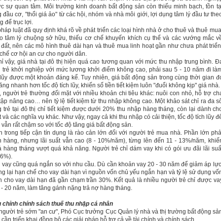
c sự quan tâm. Môi trường kinh doanh bất động sản còn thiếu minh bạch, tồn tạ
g đầu cơ, "thổi giá ảo" từ các hội, nhóm và nhà môi giới, lợi dụng tâm lý đầu tư the
 để trục lợi.
háp luật đã quy định khá rõ về phát triển các loại hình nhà ở cho thuê và thuê mua
 tâm lý chuộng sở hữu, thiếu cơ chế khuyến khích cụ thể và các vướng mắc v
 đất, nên các mô hình thuê dài hạn và thuê mua linh hoạt gần như chưa phát triển
chế cơ hội an cư cho người dân.
ỉ vậy, giá nhà tại đô thị hiện quá cao tương quan với mức thu nhập trung bình. Đ
 trẻ khởi nghiệp với mức lương khởi điểm không cao, phải sau 5 - 10 năm đi là
 lũy được một khoản đáng kể. Tuy nhiên, giá bất động sản trong cùng thời gian đ
ng nhanh hơn tốc độ tích lũy, khiến số tiền tiết kiệm luôn "đuổi không kịp" giá nhà.
 người trẻ thường đối mặt với nhiều khoản chi tiêu khác: nuôi con nhỏ, hỗ trợ ch
tập nâng cao… nên tỷ lệ tiết kiệm từ thu nhập không cao. Một khảo sát chỉ ra đa s
 trẻ tại đô thị chỉ tiết kiệm được dưới 20% thu nhập hàng tháng, còn lại dành ch
 và các nghĩa vụ khác. Như vậy, ngay cả khi thu nhập có cải thiện, tốc độ tích lũy đ
vẫn rất chậm so với tốc độ tăng giá bất động sản.
 trong tiếp cận tín dụng là rào cản lớn đối với người trẻ mua nhà. Phần lớn phả
 hàng, nhưng lãi suất vẫn cao (8 - 10%/năm), từng lên đến 11 - 13%/năm, khiế
ả hàng tháng vượt quá khả năng. Người trẻ chỉ dám vay khi có gói ưu đãi lãi suấ
 6%).
 vay cũng quá ngắn so với nhu cầu. Dù cần khoản vay 20 - 30 năm để giảm áp lực
g lại hạn chế cho vay dài hạn vì nguồn vốn chủ yếu ngắn hạn và tỷ lệ sử dụng vố
 cho vay dài hạn đã gần chạm trần 30%. Kết quả là nhiều người trẻ chỉ được va
5 - 20 năm, làm tăng gánh nặng trả nợ hàng tháng.
 chỉnh chính sách thuế thu nhập cá nhân
người trẻ sớm "an cư", Phó Cục trưởng Cục Quản lý nhà và thị trường bất động sả
cần triển khai đồng bộ các giải pháp hỗ trợ cả về tài chính và chính sách.