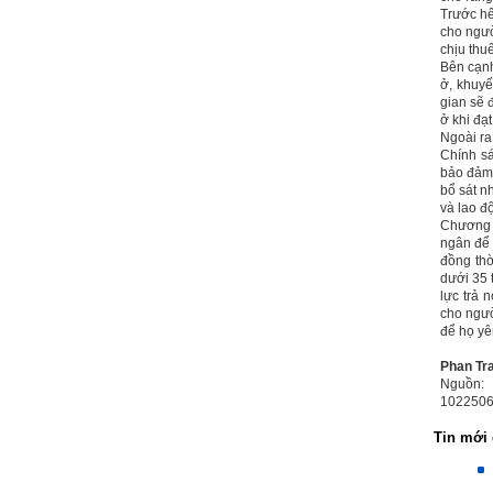
Trước hế
liệu bổ sung kiến thức; Chủ
cho ngườ
động trao đổi chuyên môn
chịu thuế
với giảng viên và bạn bè;
Bên cạnh
iii) Chăm chỉ tự học tập: Lời
ở, khuyế
chê ghê gớm nhất là Kẻ lười
gian sẽ 
nhác. Từ Kẻ lười nhác đến
ở khi đạt
Kẻ hèn hạ và vô dụng rất gần
Ngoài ra
nhau. Không phải lúc nào
Chính sá
cũng có người bên cạnh mà
bảo đảm 
học hỏi, mà phải có kế hoạch
bổ sát n
tự học, từ trong sách vở đến
và lao đ
mạng xã hội và thực tế;
Chương t
iv) Mở ra với thế giới bên
ngân để 
ngoài: Tìm người có đức, có
đồng thờ
tài mà chơi để học kiến thức
dưới 35 
và sự đồng thuận; Ra với môi
lực trả 
trường tự nhiên mà hòa vào
cho ngườ
trong đó. Sẵn sàng trải
để họ yê
nghiệm làm những điều tốt
đẹp;
Phan Tr
v) Còn 2 năm nữa mới ra
Nguồn:
trường. Phải học để tốt
1022506
nghiệp đại học, điểm khởi
đầu sự nghiệp của một
Tin mới 
người tri thức. Đây là thời
gian đủ để em tìm lại sự cân
bằng cảm xúc và tận tâm
thay đổi chính mình.