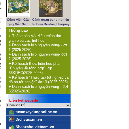
i
o
,
Công viên Gấp
Cảnh quan công nghiệp
ề
giấy Việt Nam
tại Fray Bentos, Uruguay
,
Thông báo
+
Thông báo V/v điều chỉnh thời
a
gian biểu các tiết học
m
+
Danh sách lớp nguyện vọng- đợt
ó
1 (2025-2026)
+
Danh sách lớp nguyện vọng- đợt
a
2 (2025-2026)
ố
+
Kế hoạch thực hiện học phần
o
"Chuyên đề tổng hợp" lớp
ể
66KDEC(2025-2026)
+
Kế hoạch "Thực tập tốt nghiệp và
i
đồ án tốt nghiệp" đợt 3 (2025-2026)
n
+
Danh sách lớp nguyện vọng - đợt
t
3(2025-2026)
,
Liên kết website
n
y
tuvanxaydungonline.vn
Dichvusxnn.vn
n
Nhaoxahoivietnam.vn