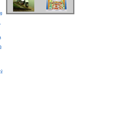
ng
,
a
ẻ
kỷ