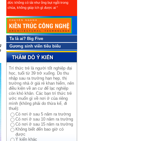
đức không có tài như ông bụt ngồi trong
chùa, không giúp ích gì được ai “
Ta là ai? Big Five
g
Gương sinh viên tiêu biểu
n
Trí thức trẻ là người tốt nghiệp đại
học, tuổi từ 39 trở xuống. Do thu
nhập sau ra trường hạn hẹp, thị
trường nhà ở giá rẻ khan hiếm, nên
điều kiện về an cư để lạc nghiệp
còn khó khăn. Các bạn trí thức trẻ
ước muốn gì về nơi ở của riêng
mình (không phải do thừa kế, đi
thuê):
Có nơi ở sau 5 năm ra trường
Có nơi ở sau 10 năm ra trường
Có nơi ở sau 15 năm ra trường
Không biết đến bao giờ có
được
Ý kiến khác