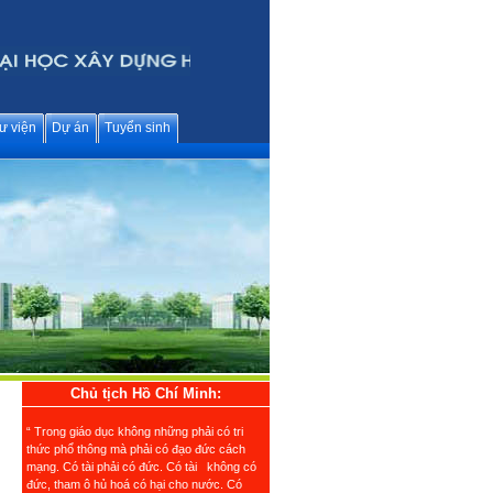
ư viện
Dự án
Tuyển sinh
Chủ tịch Hồ Chí Minh:
“ Trong giáo dục không những phải có tri
thức phổ thông mà phải có đạo đức cách
mạng. Có tài phải có đức. Có tài không có
đức, tham ô hủ hoá có hại cho nước. Có