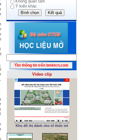
Không quan tâm
ư
Ý kiến khác
p
h
h
n
o
p
ê
t
,
ỷ
p
Video clip
,
à
ừ
n
ể
h
Khu đô thị dành cho trí thức trẻ
o
p