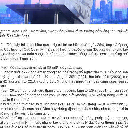
uang Hưng, Phó Cục trưởng, Cục Quản lý nhà và thị trường bất động sản (Bộ Xâ
Ảnh: Báo Xây dựng
thảo "Đòn bẩy tài chính hiệu quả - Người trẻ sở hữu nhà" ngày 26/6, ông Hà Quan
ó Cục trưởng, Cục Quản lý nhà và thị trường bất động sản (Bộ Xây dựng) cho biế
ẻ (khoảng 22 - 40 tuổi) đang trở thành nhóm khách hàng chủ lực trên thị trường nh
thế dần nhóm trung niên.
mua nhà của người trẻ dưới 30 tuổi ngày càng cao
, nhóm tuổi 26 - 42 chiếm tỷ trọng cao nhất trong số người tìm mua bất động sản
, tỷ lệ người mua nhà 27 - 30 tuổi tăng từ 39% (2021) lên trên 42% (2023), cò
n 42 tuổi giảm từ 22,3% xuống 15,3%, cho thấy người trẻ ngày càng quan tâm s
 sớm.
 (22 - 26 tuổi) cũng tích cực tham gia thị trường, tăng từ 13% (2021) lên gần 19
023). Khảo sát của batdongsan.com.vn cho biết khoảng 60% khách hàng dưới 3
n và tự tin mua nhà.
này tập trung rõ ở các đô thị lớn như TP.HCM và Hà Nội, riêng TP.HCM ước tính 1,
ười trẻ có nhu cầu mua nhà. Điều này khẳng định nhu cầu sở hữu nhà của người tr
m
đang rất lớn và ngày càng tăng.
 sở đó, những năm qua, Nhà nước đã ban hành hệ thống pháp luật quan trọn
t triển và quản lý lĩnh vực nhà ở, tạo khung khổ pháp lý đầy đủ và thống nhất. Nổ
uật Nhà ở 2023, có hiệu lực từ ngày 1/8/2024, quy định toàn diện các vấn đề về s