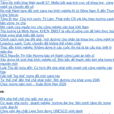
Tăng tốc triển khai Nghị quyết 57: Nhiều kết quả tích cực về khoa học, công
nghệ và chuyển đổi số
Ra mắt Hành lang đổi mới sáng tạo khởi nghiệp AI từ Đông Nam Á đến Thu
Lũng Silicon
Tổng Bí thư, Chủ tịch nước Tô Lâm: Phát triển CN vật liệu theo hướng xanh
bền vững, tự chủ
Mở cánh cửa nguồn lực cho công nghiệp văn hoá Việt Nam
Thủ tướng Lê Minh Hưng: KHCN, ĐMST là yếu tố sống còn để hiện thực hó
khát vọng phát triển đất nước
Chính sách mới tạo đột phá, 'mở đường' cho nhân tài khoa học công nghệ tr
Logistics xanh: Cuộc chuyển đổi không thể chậm chân
Thúc đẩy khởi nghiệp: Không dừng ở các cuộc thi mà là tái cấu trúc triết lý
giáo dục
NCS Nguyễn Thị Vân Hương bảo vệ thành công Luận án tiến sĩ
Xây dựng hệ sinh thái khởi nghiệp số: Đòn bẩy để thanh niên bứt phá trong 
nguyên mới
Luật Thủ đô (sửa đổi): Cú hích đột phá phát triển mạnh mẽ công nghiệp văn
hóa
Gắn kết "ba nhà" trong đổi mới sáng tạo
Từ 'thể chế' đến 'thể chế phát triển': Mở đường cho khát vọng 2045
Chúc mừng năm mới – Xuân Bính Ngọ 2026
ưa:
Đột phá thể chế cho giấc mơ an cư
Cơ quan nhà nước, doanh nghiệp, trường đại học 'liên minh' tăng tốc trong
cuộc đua AI
Công viên địa chất Lạng Sơn được UNESCO vinh danh