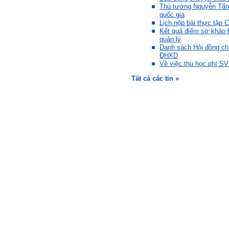
ngoại ngữ và chuyển đổi số;
Thủ tướng Nguyễn Tấn
Đi học đầy đủ và lắng nghe
quốc gia
bài giảng; Đọc sách và tài
Lịch nộp bài thực tập 
liệu bổ sung kiến thức; Chủ
Kết quả điểm sơ khả
động trao đổi chuyên môn
quản lý
với giảng viên và bạn bè;
Danh sách Hội đồng c
iii) Chăm chỉ tự học tập: Lời
ĐHXD
chê ghê gớm nhất là Kẻ lười
Về việc thu học phí SV 
nhác. Từ Kẻ lười nhác đến
Tất cả các tin »
Kẻ hèn hạ và vô dụng rất gần
nhau. Không phải lúc nào
cũng có người bên cạnh mà
học hỏi, mà phải có kế hoạch
tự học, từ trong sách vở đến
mạng xã hội và thực tế;
iv) Mở ra với thế giới bên
ngoài: Tìm người có đức, có
tài mà chơi để học kiến thức
và sự đồng thuận; Ra với môi
trường tự nhiên mà hòa vào
trong đó. Sẵn sàng trải
nghiệm làm những điều tốt
đẹp;
v) Còn 2 năm nữa mới ra
trường. Phải học để tốt
nghiệp đại học, điểm khởi
đầu sự nghiệp của một
người tri thức. Đây là thời