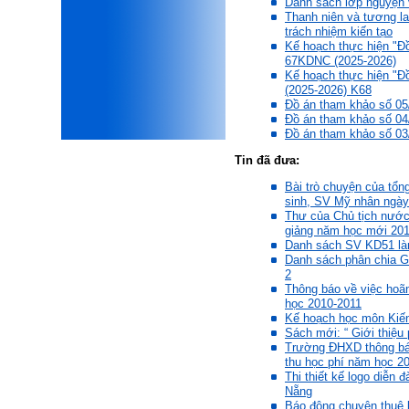
Danh sách lớp nguyện 
xấu, do không cẩn thận khi
Thanh niên và tương lai
thiết kế;
trách nhiệm kiến tạo
iii) Mất niềm tin vào chính
Kế hoạch thực hiện "Đồ
mình, nản chí và dẫn đến lo
67KDNC (2025-2026)
sợ cho tương lai.
Kế hoạch thực hiện "Đồ
Phải thấy đó là điều không
(2025-2026) K68
tốt đẹp do chính em gây ra,
Đồ án tham khảo số 05
để có trách nhiệm mà sửa
Đồ án tham khảo số 04
mình.
Đồ án tham khảo số 03
Được gia đình hỗ trợ, có sức
khỏe và năng lực để học đến
Tin đã đưa:
năm thứ 3, là may mắn lắm,
Bài trò chuyện của tổ
khi so sánh với rất nhiều
sinh, SV Mỹ nhân ngày
thanh niên người Việt khác.
Thư của Chủ tịch nước
Một số việc phải làm ngay:
giảng năm học mới 20
i) Thay đổi ngay nhận thức
Danh sách SV KD51 là
cũ: Ta phải trở thành người
Danh sách phân chia 
tài với cả kỹ năng cứng và
2
mềm phù hợp để cạnh tranh
Thông báo về việc hoãn
và hợp tác, không chỉ trong
học 2010-2011
kiến trúc mà cả lĩnh vực liên
Kế hoạch học môn Kiến
quan khác mà xã hội đang
Sách mới: “ Giới thiệu
cần và tạo ra giá trị gia tăng;
Trường ĐHXD thông báo
ii) Sử dụng thời gian hợp lý:
thu học phí năm học 2
Một ngày ngủ đủ 6- 7 tiếng
Thi thiết kế logo diễn
để tái tạo sức lao động. Thời
Nẵng
gian còn lại dành cho: Học
Báo động chuyện thuê l