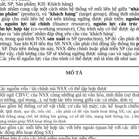
uất; SP: Sản phẩm; KH: Khách hàng)
rình nhằm cung cấp một cách nhìn hệ thống về mối liên hệ giữa “
nhà
ản phẩm
” (product), và “
khách hàng
” (target group); đồng thời nh
 giúp cho mối liên hệ nói trên không ngừng được phát triển:
nguồn
),
nguồn lực tài chính
(finance resource),
nguồn lực cấu trúc
ồn lực hợp tác
(co-working resource). Chu trình này có thể được áp d
 tạo ra ‘sản phẩm’ nhằm đáp ứng yêu cầu của ‘khách hàng’.
ên, trong quá trình NSX
sản xuất
ra SP (production), SP đó cần phải 
ing). Sau khi KH tiêu thụ SP, NSX cần phải chủ động lấy thông tin
p
SP. Dựa trên thông tin này, NSX điều chỉnh hoặc phát triển SP của m
 như vậy, chất lượng của SP sẽ không ngừng được nâng cao và ngày c
ác yếu tố nguồn lực của chu trình có thể được mô tả tóm tắt như sau:
MÔ TẢ
ác nguồn vốn / tài chính mà NSX có thể tập hợp được
ội ngũ CBVC của NSX cùng những giá trị văn hóa, tinh thần (sự đoà
in tưởng, quí trọng,..), sự hợp tác bên trong giữa các cá nhân, đơn vị
ao gồm hệ thống cơ sở vật chất; cơ cấu bộ máy; các kế hoạch chiến
các qui
định, qui tắc, tiêu chí… cần phải có để vận hành hoạt động SX; các giá 
hất (bằng sáng chế, hệ thống bài giảng, cơ sở dữ liệu, mạng lưới thông tin...) đ
ựng nhằm giúp NSX hoạt động ổn định
ao gồm các mối liên hệ hợp tác với bên ngoài (quan hệ với các đối 
ác động đến hoạt động SX)
đáng lưu ý của các khái niệm nguồn lực trên đây: