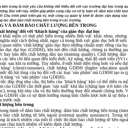
bên trong là một yêu cầu không thể thiếu đối với các trường đại học trong qu
lượng. Bài viết này nhằm góp phần cung cấp cơ sở lý luận về đảm bảo chất lượ
yết Chu trình phát triển giá trị, một công cụ quản lý kinh tế được vận dụng vào
g tác đảm bảo chất lượng bên trong ở các trường.
G VÀ ĐẢM BẢO CHẤT LƯỢNG
BÊN TRONG
hất lượng’ đối với ‘khách hàng’ của giáo dục đại học
t khái niệm có tính phổ biến trong nhiều lĩnh vực khác nhau, nhưng
ghĩa một cách thống nhất, ngay cả trong lĩnh vực giáo dục bởi lẽ mỗi
) quan niệm ‘chất lượng’ giáo dục theo những chuẩn mực riêng của họ
iáo dục đại học (GDĐH), khi nói đến chất lượng, chúng ta thường q
ức hay bàn đến chất lượng đào tạo (training quality). Chất lượng đào
 các tiêu chí liên quan đến kiến thức, kỹ năng, thái độ sinh viên (SV) 
ặc sau khi ra trường. Tuy nhiên, ở một bình diện rộng hơn và nếu dự
hàng’ (client/consumer), chất lượng GDĐH (higher education quali
mức độ hài lòng của họ đối với các loại ‘sản phẩm’ mà GDĐH tạo ra (
ách hàng’ và ‘sản phẩm’ của GDĐH).
c đáp ứng nhu cầu, thị hiếu của ‘khách hàng’ khó có thể diễn ra một
hẩm của GDĐH cần thời gian ‘sản xuất’ khá lâu (chẳng hạn 4-6 năm c
ọc), trong khi nhu cầu và thị hiếu thường thay đổi nhanh chóng hơn. V
của GDĐH cần có sự định hướng mang tính chiến lược hơn là sự thõa
u trước mắt.
t lượng bên trong
song hành về đảm bảo chất lượng: đảm bảo chất lượng bên trong (inter
m bảo chất lượng từ bên ngoài (external quality assurance). Trong 
ong là trách nhiệm của mỗi tổ chức thì đảm bảo chất lượng từ bên ngoà
uan chịu trách nhiệm về kiểm định chất lượng.