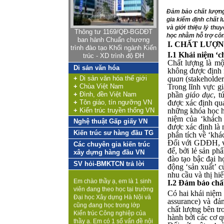
Khoa Kiến trúc & Quy hoạch,
Đảm bảo chất lượng 
Truờng Đại học Xây dựng,
gia kiểm định chất 
được Nhà nước giao nhiệm
và giới thiệu lý thu
vụ đào tạo nguồn nhân lực,
Thông tư 1169/QĐ-BGDĐT
học nhằm hỗ trợ côn
tạo lập môi trường phát triển
ban hành Chuẩn chương
I.
CHẤT LƯỢN
khoa học - công nghệ trong
trình đào tạo Khối ngành Kiến
lĩnh vực quy hoạch xây
I.1 Khái niệm ‘c
trúc - XD trình độ ĐH
dựng, thiết kế kiến trúc,
Chất lượng là mộ
Di sản văn hóa
phục vụ cho quá trình công
không được định n
nghiệp hóa và đô thị hóa,
+
Di sản văn hóa thế giới
quan
(stakeholder
phát triển nông nghiệp nông
+
Chùa Việt Nam
Trong lĩnh vực g
thôn và các khu kinh tế.
+
Đình, đền Việt Nam
phần
giáo dục
, t
+
Tôn giáo, tín ngưỡng VN
được xác định qua
Việt Nam là quốc gia đang
+
Kiến trúc truyền thống VN
những khóa học ho
phát triển, hoạt động kinh tế
niệm của ‘khách 
Nghệ thuật Gấp giấy VN
đóng vai trò chủ đạo với 4
Hỏi:
được xác định là 
Kiến trúc sư hàng đầu TG
nhóm: i) Khai thác tài nguyên
phân tích về ‘kh
Em cảm thấy vô hướng
thiên nhiên (khai mỏ, nông
Đối với GDĐH, việ
Các chuyên gia kiến trúc
quá
nghiệp); ii) Sản xuất (công
để, bởi lẻ sản p
xây dựng hàng đầu VN
nghiệp, xây dựng), iii) Dịch
đào tạo bậc đại h
Em chào thầy ạ, em là 1 sinh
SV hỏi-BMKTCN trả lời
vụ, iv) Liên kết số và được
động ‘sản xuất’ 
viên đang theo học tại trường
vận hành dựa trên trên hệ
nhu cầu và thị hiế
Đại học Xây dựng Hà Nội và
thống kết cấu hạ tầng đồng
I.2 Đảm bảo chấ
cũng đang học trong lớp
bộ tương ứng, trong đó nổi
Có hai khái niệm 
Kiến trúc Công nghiệp của
bật là hệ thống công nghệ
assurance) và đả
thầy ạ. Em có 1 số vấn đề nội
thông tin. Các hoạt động kinh
chất lượng bên tr
tâm rất mong muốn được
tế và hệ thống kết cấu hạ
hành bởi các cơ q
thầy giúp đỡ và mách bảo ạ.
tầng nêu trên đều được thực