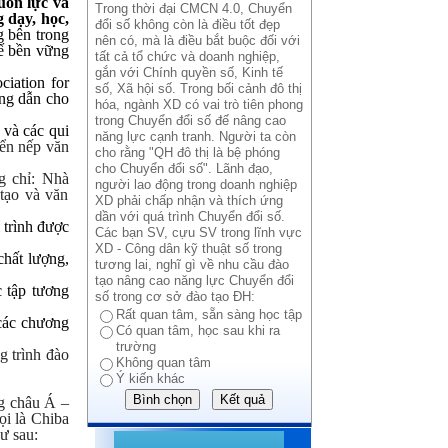
uồn lực và
Trong thời đại CMCN 4.0, Chuyển
g dạy, học,
đổi số không còn là điều tốt đẹp
g bên trong
nên có, mà là điều bắt buộc đối với
hế bền vững
tất cả tổ chức và doanh nghiệp,
gắn với Chính quyền số, Kinh tế
iation for
số, Xã hội số. Trong bối cảnh đô thị
ớng dẫn cho
hóa, ngành XD có vai trò tiên phong
trong Chuyển đổi số đế nâng cao
 và các qui
năng lực cạnh tranh. Người ta còn
iển nếp văn
cho rằng "QH đô thị là bệ phóng
cho Chuyển đổi số". Lãnh đạo,
g chỉ: Nhà
người lao động trong doanh nghiệp
 tạo và văn
XD phải chấp nhận và thích ứng
dần với quá trình Chuyển đổi số.
 trình được
Các bạn SV, cựu SV trong lĩnh vực
XD - Công dân kỹ thuật số trong
chất lượng,
tương lai, nghĩ gì về nhu cầu đào
tạo nâng cao năng lực Chuyển đổi
c tập tương
số trong cơ sở đào tạo ĐH:
Rất quan tâm, sẵn sàng học tập
 các chương
Có quan tâm, học sau khi ra
trường
 trình đào
Không quan tâm
Ý kiến khác
g châu Á –
ọi là Chiba
ư sau: