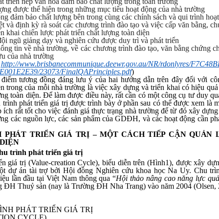
 triển nếp văn hóa đảm bảo chất lượng trong toàn trường
ợng được thể hiện trong những mục tiêu hoạt động của nhà trường
g đảm bảo chất lượng bên trong cùng các chính sách và qui trình hoạ
t và định kỳ rà soát các chương trình đào tạo và việc cấp văn bằng, ch
n khai chiến lược phát triển chất lượng toàn diện
ội ngũ giảng dạy và nghiên cứu được duy trì và phát triển
ông tin về nhà trường, về các chương trình đào tạo, văn bằng chứng c
ựu của nhà trường
:
http://www.brisbanecommunique.deewr.gov.au/NR/rdonlyres/F7C4
001E2E39/23073/FinalQAPrinciples.pdf
)
điểm tương đồng đáng lưu ý của hai hướng dẫn trên đây đối với cô
n trong của mỗi nhà trường là việc xây dựng và triển khai có hiệu quả
ượng toàn diện. Để làm được điều này, rất cần có một công cụ tư duy q
 trình phát triển giá trị được trình bày ở phần sau có thể được xem là 
 ích rất tốt cho việc đánh giá thực trạng nhà trường để từ đó xây dựng
lượng các nguồn lực, các sản phẩm của GDĐH, và các hoạt động cần ph
 PHÁT TRIỂN GIÁ TRỊ – MỘT CÁCH TIẾP CẬN QUẢN 
DIỆN
hu
trình phát triển giá trị
iển giá trị (Value-creation Cycle), biểu diễn trên (Hình1), được xây dự
ột dự án tài trợ bởi
Hội đồng Nghiên cứu khoa học Na Uy
. Chu tr
hiệu lần đầu tại Việt Nam thông qua “
Hội thảo nâng cao năng lực quả
ng ĐH Thuỷ sản (nay là Trường ĐH Nha Trang) vào năm 2004 (Olsen, 
ÌNH PHÁT TRIỂN GIÁ TRỊ
ION CYCLE)