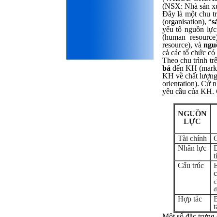
(NSX: Nhà sản x
mình, nản chí và dẫn đến lo
Đây là một chu t
sợ cho tương lai.
(organisation), “
s
Phải thấy đó là điều không
yếu tố nguồn lực
tốt đẹp do chính em gây ra,
(human resource
để có trách nhiệm mà sửa
resource), và
ngu
mình.
cả các tổ chức có
Được gia đình hỗ trợ, có sức
Theo chu trình tr
khỏe và năng lực để học đến
bá
đến KH (market
năm thứ 3, là may mắn lắm,
KH về chất lượng 
khi so sánh với rất nhiều
orientation). Cứ
thanh niên người Việt khác.
yêu cầu của KH. C
Một số việc phải làm ngay:
i) Thay đổi ngay nhận thức
NGUỒN
cũ: Ta phải trở thành người
LỰC
tài với cả kỹ năng cứng và
mềm phù hợp để cạnh tranh
Tài chính
C
và hợp tác, không chỉ trong
kiến trúc mà cả lĩnh vực liên
Nhân lực
Đ
quan khác mà xã hội đang
t
cần và tạo ra giá trị gia tăng;
Cấu trúc
B
ii) Sử dụng thời gian hợp lý:
Một ngày ngủ đủ 6- 7 tiếng
c
để tái tạo sức lao động. Thời
d
gian còn lại dành cho: Học
Hợp tác
B
ngoại ngữ và chuyển đổi số;
t
Đi học đầy đủ và lắng nghe
bài giảng; Đọc sách và tài
Một số đặc trưng 