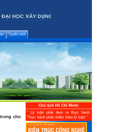
án
Tuyển sinh
Chủ tịch Hồ Chí Minh:
“ Lý luận phải đem ra thực hành.
 trong cho
Thực hành phải nhằm theo lý luận.”