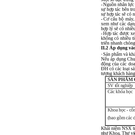
liệu bổ sung kiến thức; Chủ
-
Nguồn nhân lực 
động trao đổi chuyên môn
sự hợp tác bên t
với giảng viên và bạn bè;
sự hợp tác sẽ có 
iii) Chăm chỉ tự học tập: Lời
-
Cơ cấu bộ máy, 
chê ghê gớm nhất là Kẻ lười
xem như các dạng
nhác. Từ Kẻ lười nhác đến
hợp lý sẽ có nhiề
Kẻ hèn hạ và vô dụng rất gần
-
Hợp tác được xe
nhau. Không phải lúc nào
không có nhiều ti
cũng có người bên cạnh mà
triển nhanh chóng
học hỏi, mà phải có kế hoạch
II.2 Áp dụng vào
tự học, từ trong sách vở đến
·
Sản phẩm và khá
mạng xã hội và thực tế;
Nếu áp dụng Chu 
iv) Mở ra với thế giới bên
động của các doa
ngoài: Tìm người có đức, có
ĐH có các loại s
tài mà chơi để học kiến thức
tượng khách hàng 
và sự đồng thuận; Ra với môi
SẢN PHẨM 
trường tự nhiên mà hòa vào
SV tốt nghiệp
trong đó. Sẵn sàng trải
nghiệm làm những điều tốt
Các khóa học
đẹp;
v) Còn 2 năm nữa mới ra
trường. Phải học để tốt
Khoa học - cô
nghiệp đại học, điểm khởi
đầu sự nghiệp của một
(bao gồm các 
người tri thức. Đây là thời
gian đủ để em tìm lại sự cân
Khái niệm NSX tr
bằng cảm xúc và tận tâm
như Khoa, Thư vi
thay đổi chính mình.