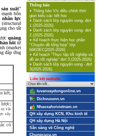
Thông báo
 sản xuất
”
+
Thông báo V/v điều chỉnh thời
ấn mạnh bốn
gian biểu các tiết học
 nhân lực
+
Danh sách lớp nguyện vọng- đợt
(structural
1 (2025-2026)
ụng cho tất
+
Danh sách lớp nguyện vọng- đợt
2 (2025-2026)
được
quảng
+
Kế hoạch thực hiện học phần
hản hồi
từ
"Chuyên đề tổng hợp" lớp
ình (market
66KDEC(2025-2026)
àng đáp ứng
+
Kế hoạch "Thực tập tốt nghiệp và
đồ án tốt nghiệp" đợt 3 (2025-2026)
+
Danh sách lớp nguyện vọng - đợt
3(2025-2026)
Liên kết website
tuvanxaydungonline.vn
n kết,
Dichvusxnn.vn
 lược;
Nhaoxahoivietnam.vn
trị vật
ược xây
QH xây dựng KCN, Khu kinh tế
QH xây dựng Hà Nội
tác có
Sẵn sàng về Công nghệ
Chungcucu.vn