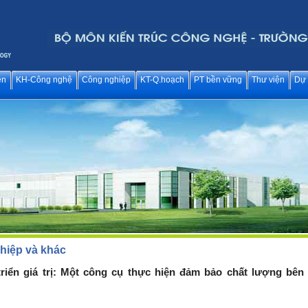
ên
KH-Công nghệ
Công nghiệp
KT-Q.hoạch
PT bền vững
Thư viện
Dự 
hiệp và khác
triển giá trị: Một công cụ thực hiện đảm bảo chất lượng bên