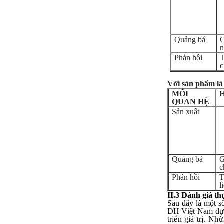
Trả lời:
Thày đã nhận được thư của
em.
Rất cám ơn về những dòng
Quảng bá
G
chia sẻ, động viên.
n
Định hướng nghề nghiệp
cho sinh viên không chỉ liên
Phản hồi
T
quan đến việc đào tạo kỹ
c
năng cứng mà còn phải là kỹ
năng mềm, liên quan trước
Với sản phẩm là
hết đến năng lực đổi mới
sáng tạo và khởi nghiệp.
MỐI
Cuốn sách "Nghĩ giàu, làm
QUAN HỆ
giàu" chỉ là một trong những
Sản xuất
nội dung mà thế hệ trẻ quan
tâm.
Điều lớn lao hơn là họ phải
có năng lực tự thân và năng
lực tự rèn luyện để hình
thành sự nghiệp và trở thành
người tốt cho gia đình, cộng
Quảng bá
G
đồng và xã hội, phù hợp với
c
chuẩn mực chung của loài
người trong thế kỷ 21.
Phản hồi
T
Sinh viên là tương lai của
l
thày.
II.3 Đ
ánh giá th
Thày cùng các thày cô giáo
Sau đây là một s
khác đang nỗ lực hết sức để
biến tương lai tốt đẹp đó
ĐH Việt Nam dựa 
thành hiện thực.
triển giá trị. N