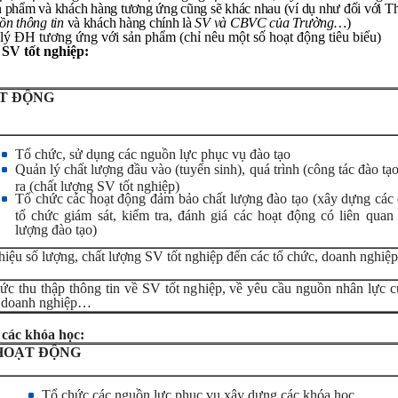
n phẩm và khách hàng tương ứng cũng sẽ khác nhau (ví dụ như đối với Th
ồn thông tin
và khách hàng chính là
SV và CBVC của Trường…
)
lý ĐH tương ứng với sản phẩm (chỉ nêu một số hoạt động tiêu biểu)
 SV tốt nghiệp:
T ĐỘNG
Tổ chức, sử dụng các nguồn lực phục vụ đào tạo
Quản lý chất lượng đầu vào (tuyển sinh), quá trình (công tác đào tạo
ra (chất lượng SV tốt nghiệp)
Tổ chức các hoạt động đảm bảo chất lượng đào tạo (xây dựng các 
tổ chức giám sát, kiểm tra, đánh giá các hoạt động có liên quan
lượng đào tạo)
thiệu số lượng, chất lượng SV tốt nghiệp đến các tổ chức, doanh nghi
ức thu thập thông tin về SV tốt nghiệp, về yêu cầu nguồn nhân lực c
 doanh nghiệp…
 các khóa học:
HOẠT ĐỘNG
Tổ chức các nguồn lực phục vụ xây dựng các khóa học