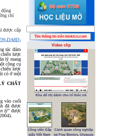
t động
ứng chỉ
hỉ được cấp
8BD9-DA8D-
Video clip
ng tác đảm
 chiến lược
uản lý mang
một công cụ
 chiến lược
ải có ở một
LÝ CHẤT
Khu đô thị dành cho trí thức trẻ
ng vào cuối
ình đã được
n lý
” được
2004).
Công viên Gấp
Cảnh quan công nghiệp
giấy Việt Nam
tại Fray Bentos, Uruguay