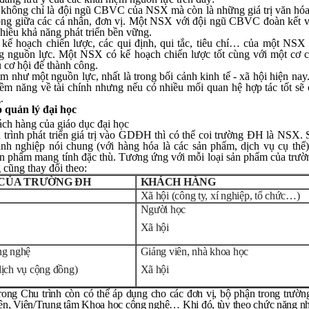
không chỉ là đội ngũ CBVC của NSX mà còn là những giá trị văn hóa,
rong giữa các cá nhân, đơn vị. Một NSX với đội ngũ CBVC đoàn kết v
nhiều khả năng phát triển bền vững.
kế hoạch chiến lược, các qui định, qui tắc, tiêu chí… của một NSX
 nguồn lực. Một NSX có kế hoạch chiến lược tốt cùng với một cơ 
u cơ hội để thành công.
m như một nguồn lực, nhất là trong bối cảnh kinh tế - xã hội hiện n
ềm năng về tài chính nhưng nếu có nhiều mối quan hệ hợp tác tốt sẽ 
.
 quản lý đại học
ch hàng của giáo dục đại học
trình phát triển giá trị vào GDĐH thì có thể coi trường ĐH là NSX. 
nh nghiệp nói chung (với hàng hóa là các sản phẩm, dịch vụ cụ thể)
ản phẩm mang tính đặc thù. Tương ứng với mỗi loại sản phẩm của trư
cũng thay đổi theo:
CỦA TRƯỜNG ĐH
KHÁCH HÀNG
Xã hội (công ty, xí nghiệp, tổ chức…)
Người học
Xã hội
ng nghệ
Giảng viên, nhà khoa học
dịch vụ cộng đồng)
Xã hội
ong Chu trình còn có thể áp dụng cho các đơn vị, bộ phận trong trườ
ện, Viện/Trung tâm Khoa học công nghệ… Khi đó, tùy theo chức năng n