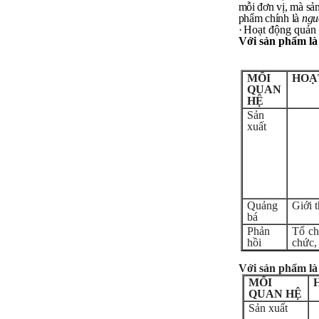
mỗi đơn vị, mà sả
phẩm chính là
ngu
Nếu có vấn đề gì về việc học
·
Hoạt động quản 
tập có thể trao đổi với thày.
Với sản phẩm là
Thày sẵn sàng đồng hành.
Ngày 4/11/2023; Thày
Phạm
Đình Tuyển
MỐI
HOẠ
QUAN
Hỏi:
HỆ
Sản
Em kính chào thầy ạ.
xuất
Em đang đọc lần 2 quyển
sách Nghĩ giàu làm giàu,
xuất bản lần đầu năm
1937. Quyển sách được viết
từ 90 năm trước nhưng nó
vẫn đang phản ánh nhiều
thực tế.
Em đã đọc được rằng "các
Quảng
Giới 
cơ sở giáo dục cần có trách
nhiệm hơn nữa trong việc
bá
định hướng nghề nghiệp cho
Phản
Tổ ch
sinh viên".
hồi
chức,
Em nghĩ đó là việc các thầy
đang làm không ngừng.
Em viết mail này để cảm ơn
Với sản phẩm là
công việc của thầy ạ.
MỐI
Em cảm ơn thầy đã đọc ạ.
QUAN HỆ
Sinh viên 60KD3
Sản xuất