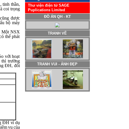
 tinh thần,
Thư viện điện tử SAGE
à coi trọng
Puplications Limited
ĐỒ ÁN QH - KT
 cũng được
cấu bộ máy
ay. Một NSX
có thể phát
So với hoạt
 thì trường
TRANH VẼ
ờng ĐH, đối
TRANH VUI - ẢNH ĐẸP
ng ĐH ví dụ
hiệm vụ của