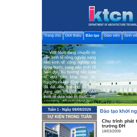
Trang chủ
Giới thiệu
Đào tạo
Giáo viên
Sinh vi
Việt Nam đang chuyển từ
nền kinh tế nông nghiệp sang
nền kinh tế công nghiệp và
từng bước sang nền kinh tế
hiện đại; Xu hướng nền kinh
tế dựa trên khai thác tài
nguyên và lao động giản đơn
đã đạt đến ngưỡng và hiện
đang dần chuyển sang nền
kinh tế dựa vào tri thức. Sự
sáng tạo, đổi mới khoa học -
công nghệ và văn hoá trở
thành động lực quan trọng
hàng đầu cho phát triển bền
Tuần 1 - Ngày 08/08/2026
Đào tạo khởi ng
vững và hội nhập quốc tế.
SỰ KIỆN TRONG TUẦN
Chu trình phát 
Trong tiến trình phát triển
trường ĐH
chung đó, Bộ môn Kiến trúc
Công nghệ (Department of
18/03/2009
Architecture Technology),