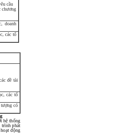
yêu cầu
ác chương
c, doanh
c, các tổ
các đề tài
c, các tổ
 tượng có
ng
ới hệ thống
trình phát
ề hoạt động