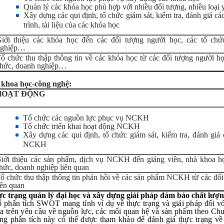
Quản lý các khóa học phù hợp với nhiều đối tượng, nhiều loại 
Xây dựng các qui định, tổ chức giám sát, kiểm tra, đánh giá c
trình, tài liệu của các khóa học
iới thiệu các khóa học đến các đối tượng người học, các tổ chứ
ghiệp…
ổ chức thu thập thông tin về các khóa học từ các đối tượng người họ
hức, doanh nghiệp…
 khoa học-công nghệ:
HOẠT ĐỘNG
Tổ chức các nguồn lực phục vụ NCKH
Tổ chức triển khai hoạt động NCKH
Xây dựng các qui định, tổ chức giám sát, kiểm tra, đánh giá 
NCKH
iới thiệu các sản phẩm, dịch vụ NCKH đến giảng viên, nhà khoa họ
hức, doanh nghiệp liên quan
ổ chức thu thập thông tin phản hồi về các sản phẩm NCKH từ các đối
iên quan
ực trạng quản lý đại học và xây dựng giải pháp đảm bảo chất lượ
ố phân tích SWOT mang tính ví dụ về thực trạng và giải pháp đối v
trên yêu cầu về nguồn lực, các mối quan hệ và sản phẩm theo Chu 
hững phân tích này có thể được tham khảo để đánh giá thực trạng v