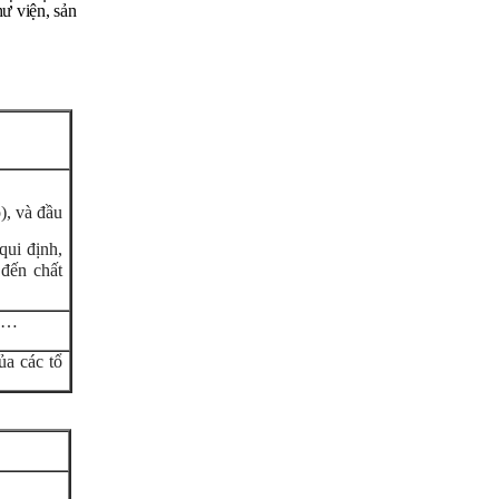
ư viện, sản
), và đầu
qui định,
 đến chất
ệp…
ủa các tổ