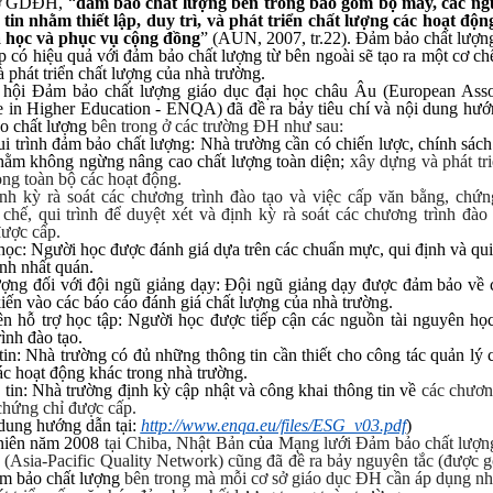
sở GDĐH, “
đảm bảo chất lượng bên trong bao gồm bộ máy, các ng
tin nhằm thiết lập, duy trì, và phát triển chất lượng các hoạt độn
 học và phục vụ cộng đồng
” (AUN, 2007, tr.22). Đảm bảo chất lượn
 có hiệu quả với đảm bảo chất lượng từ bên ngoài sẽ tạo ra một cơ c
à phát triển chất lượng của nhà trường.
hội Đảm bảo chất lượng giáo dục đại học châu Âu (European Assoc
e in Higher Education - ENQA) đã đề ra bảy tiêu chí và nội dung hư
o chất lượng
bên trong ở các trường ĐH như sau:
i trình đảm bảo chất lượng: Nhà trường cần có chiến lược, chính sách
nhằm không ngừng nâng cao chất lượng toàn diện;
xây dựng và phát tr
ong toàn bộ các hoạt động.
nh kỳ rà soát các chương trình đào tạo và việc cấp văn bằng, chứn
chế, qui trình để duyệt xét và định kỳ rà soát các chương trình đào
được cấp.
ọc: Người học được đánh giá dựa trên các chuẩn mực, qui định và qui
ính nhất quán.
ợng đối với đội ngũ giảng dạy: Đội ngũ giảng dạy được đảm bảo về 
iến vào các báo cáo đánh giá chất lượng của nhà trường.
n hỗ trợ học tập: Người học được tiếp cận các nguồn tài nguyên họ
ình đào tạo.
in: Nhà trường có đủ những thông tin cần thiết cho công tác quản lý
các hoạt động khác trong nhà trường.
tin: Nhà trường định kỳ cập nhật và công khai thông tin về
các chương
chứng chỉ được cấp.
 dung hướng dẫn tại:
http://www.enqa.eu/files/ESG_v03.pdf
)
 niên năm 2008
tại Chiba, Nhật Bản
của
Mạng lưới Đảm bảo chất lượn
(Asia-Pacific Quality Network) cũng đã đề ra bảy nguyên tắc (được g
m bảo chất lượng
bên trong mà mỗi cơ sở giáo dục ĐH cần áp dụng nh