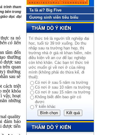
á trình tham
Ta là ai? Big Five
ng bên trong
 giáo dục đại
Gương sinh viên tiêu biểu
 thực ra nó
Trí thức trẻ là người tốt nghiệp đại
bên có liên
học, tuổi từ 39 trở xuống. Do thu
.
nhập sau ra trường hạn hẹp, thị
uan tâm đến
trường nhà ở giá rẻ khan hiếm, nên
 tạo thường
điều kiện về an cư để lạc nghiệp
có được sau
còn khó khăn. Các bạn trí thức trẻ
a trên quan
ước muốn gì về nơi ở của riêng
ty) thường
mình (không phải do thừa kế, đi
phần sau sẽ
thuê):
Có nơi ở sau 5 năm ra trường
 cách triệt
Có nơi ở sau 10 năm ra trường
ho một khóa
Có nơi ở sau 15 năm ra trường
ì vậy, hoạt
Không biết đến bao giờ có
 mãn những
được
Ý kiến khác
nal quality
khi đảm bảo
i được tiến