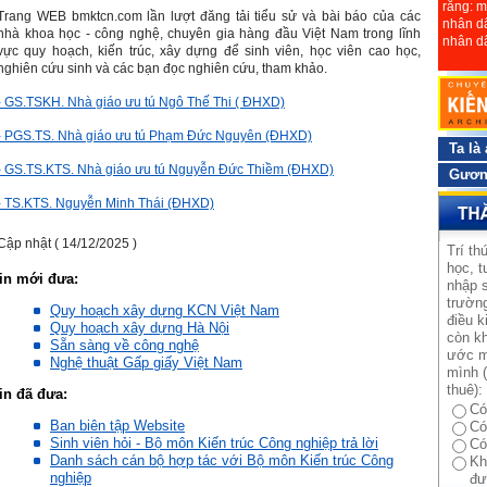
rằng: m
Trang WEB bmktcn.com lần lượt đăng tải tiểu sử và bài báo của các
nhân dâ
nhà khoa học - công nghệ, chuyên gia hàng đầu Việt Nam trong lĩnh
nhân d
vực quy hoạch, kiến trúc, xây dựng để sinh viên, học viên cao học,
nghiên cứu sinh và các bạn đọc nghiên cứu, tham khảo.
- GS.TSKH. Nhà giáo ưu tú Ngô Thế Thi ( ĐHXD)
- PGS.TS. Nhà giáo ưu tú Phạm Đức Nguyên (ĐHXD)
Ta là
- GS.TS.KTS. Nhà giáo ưu tú Nguyễn Đức Thiềm (ĐHXD)
Gương
- TS.KTS. Nguyễn Minh Thái (ĐHXD)
Cập nhật ( 14/12/2025 )
Trí th
học, t
in mới đưa:
nhập s
trường
Quy hoạch xây dựng KCN Việt Nam
điều k
Quy hoạch xây dựng Hà Nội
còn kh
Sẵn sàng về công nghệ
ước m
Nghệ thuật Gấp giấy Việt Nam
mình (
thuê):
in đã đưa:
Có
Ban biên tập Website
Có
Sinh viên hỏi - Bộ môn Kiến trúc Công nghiệp trả lời
Có
Danh sách cán bộ hợp tác với Bộ môn Kiến trúc Công
Kh
nghiệp
đư