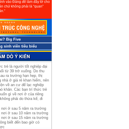
ình vào Đảng để làm đầy tớ cho
n chứ không phải là “quan”
ân.”
 ai? Big Five
 sinh viên tiêu biểu
ức trẻ là người tốt nghiệp đại
uổi từ 39 trở xuống. Do thu
au ra trường hạn hẹp, thị
 nhà ở giá rẻ khan hiếm, nên
iện về an cư để lạc nghiệp
ó khăn. Các bạn trí thức trẻ
uốn gì về nơi ở của riêng
không phải do thừa kế, đi
 nơi ở sau 5 năm ra trường
 nơi ở sau 10 năm ra trường
 nơi ở sau 15 năm ra trường
ông biết đến bao giờ có
ợc