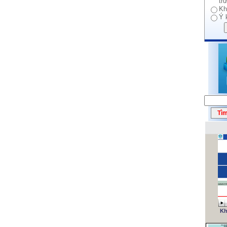
tr
Kh
Ý 
Kh