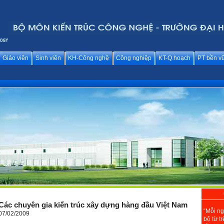
Giáo viên
Sinh viên
KH-Công nghệ
Công nghiệp
KT-Q.hoạch
PT bền v
Các chuyên gia kiến trúc xây dựng hàng đầu Việt Nam
“Mỗi ng
07/02/2009
bộ từ t