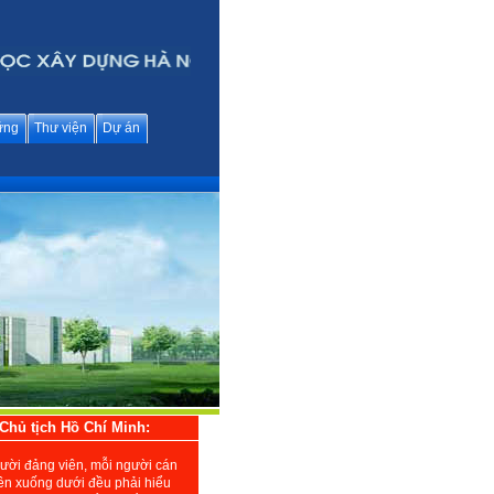
ững
Thư viện
Dự án
Chủ tịch Hồ Chí Minh:
ười đảng viên, mỗi người cán
rên xuống dưới đều phải hiểu