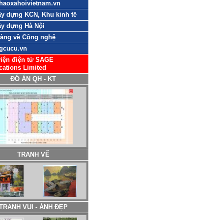
haoxahoivietnam.vn
y dựng KCN, Khu kinh tế
y dựng Hà Nội
sàng về Công nghệ
gcucu.vn
iện điện tử SAGE
cations Limited
ĐỒ ÁN QH - KT
TRANH VẼ
TRANH VUI - ẢNH ĐẸP