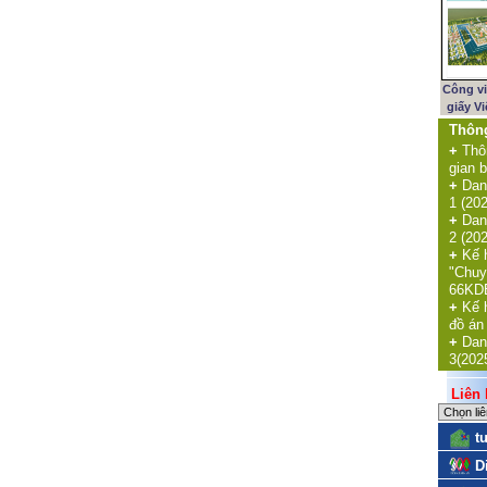
Công v
giấy V
Thôn
+
Thô
gian b
+
Dan
1 (20
+
Dan
2 (20
+
Kế 
"Chuy
66KDE
+
Kế 
đồ án
+
Dan
3(202
Liên k
t
D