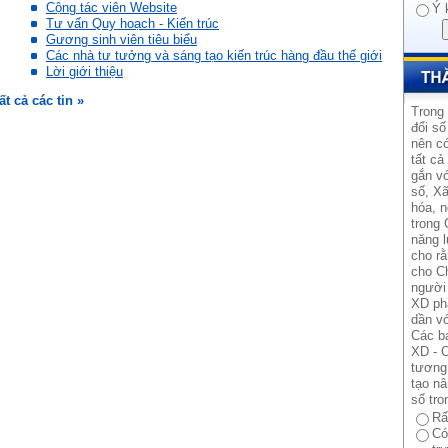
Cộng tác viên Website
Ý 
Tư vấn Quy hoạch - Kiến trúc
Gương sinh viên tiêu biểu
Các nhà tư tưởng và sáng tạo kiến trúc hàng đầu thế giới
Lời giới thiệu
ất cả các tin »
Trong
đổi số
nên có
tất cả
gắn vớ
số, Xã
hóa, n
trong 
năng l
cho rằ
cho Ch
người 
XD ph
dần vớ
Các b
XD - C
tương 
tạo n
số tro
Rấ
Có