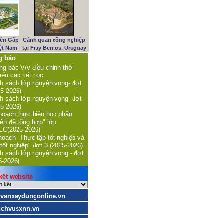
iên Gấp
Cảnh quan công nghiệp
iệt Nam
tại Fray Bentos, Uruguay
g báo
ng báo V/v điều chỉnh thời
iểu các tiết học
h sách lớp nguyện vọng- đợt
25-2026)
h sách lớp nguyện vọng- đợt
25-2026)
hoạch thực hiện học phần
ên đề tổng hợp" lớp
C(2025-2026)
hoạch "Thực tập tốt nghiệp và
 tốt nghiệp" đợt 3 (2025-2026)
h sách lớp nguyện vọng - đợt
5-2026)
ết website
uvanxaydungonline.vn
ichvusxnn.vn