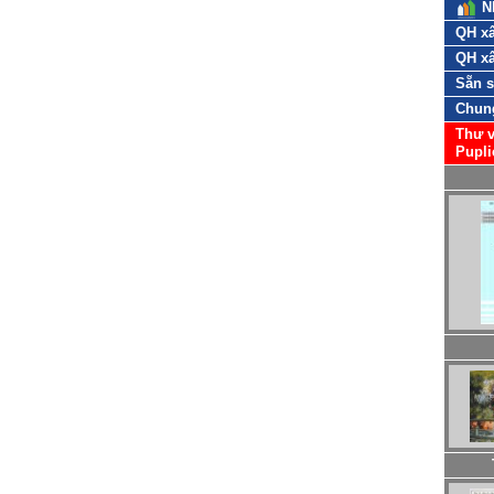
N
QH xâ
QH xâ
Sẵn 
Chun
Thư v
Pupli