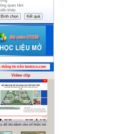
ường
ông quan tâm
kiến khác
Video clip
u đô thị dành cho trí thức trẻ