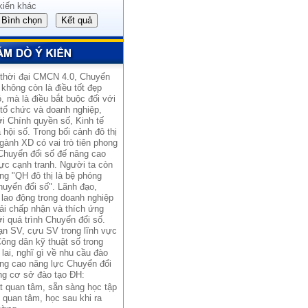
kiến khác
 thời đại CMCN 4.0, Chuyển
 không còn là điều tốt đẹp
, mà là điều bắt buộc đối với
 tổ chức và doanh nghiệp,
i Chính quyền số, Kinh tế
 hội số. Trong bối cảnh đô thị
gành XD có vai trò tiên phong
Chuyển đổi số đế nâng cao
ực cạnh tranh. Người ta còn
ng "QH đô thị là bệ phóng
uyển đổi số". Lãnh đạo,
lao động trong doanh nghiệp
ải chấp nhận và thích ứng
i quá trình Chuyển đổi số.
ạn SV, cựu SV trong lĩnh vực
ông dân kỹ thuật số trong
lai, nghĩ gì về nhu cầu đào
âng cao năng lực Chuyển đổi
ng cơ sở đào tạo ĐH:
t quan tâm, sẵn sàng học tập
 quan tâm, học sau khi ra