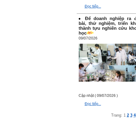
động trao đổi chuyên môn
Đọc tiếp...
với giảng viên và bạn bè;
iii) Chăm chỉ tự học tập: Lời
chê ghê gớm nhất là Kẻ lười
Để doanh nghiệp ra 
nhác. Từ Kẻ lười nhác đến
bài, thử nghiệm, triển kh
Kẻ hèn hạ và vô dụng rất gần
thành tựu nghiên cứu kh
nhau. Không phải lúc nào
học
cũng có người bên cạnh mà
09/07/2026
học hỏi, mà phải có kế hoạch
tự học, từ trong sách vở đến
mạng xã hội và thực tế;
iv) Mở ra với thế giới bên
ngoài: Tìm người có đức, có
tài mà chơi để học kiến thức
và sự đồng thuận; Ra với môi
trường tự nhiên mà hòa vào
trong đó. Sẵn sàng trải
nghiệm làm những điều tốt
đẹp;
v) Còn 2 năm nữa mới ra
Cập nhật ( 09/07/2026 )
trường. Phải học để tốt
Đọc tiếp...
nghiệp đại học, điểm khởi
đầu sự nghiệp của một
người tri thức. Đây là thời
Trang:
1
2
3
4
gian đủ để em tìm lại sự cân
bằng cảm xúc và tận tâm
thay đổi chính mình.