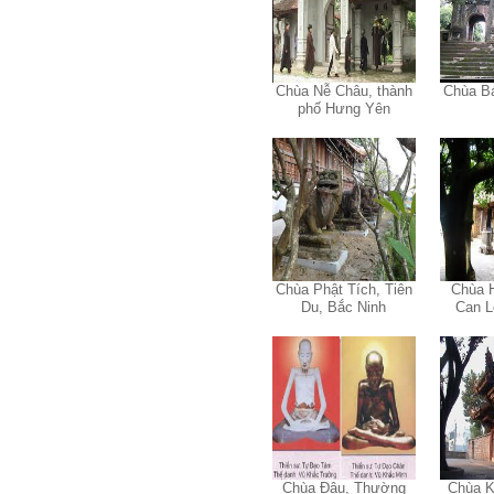
Chùa Nễ Châu, thành
Chùa B
phố Hưng Yên
Chùa Phật Tích, Tiên
Chùa 
Du, Bắc Ninh
Can L
Trả lời: Thày đã nhận
được kết quả đánh giá Big
Five của em.
Sau một năm tự nhìn nhận
mình là ai và đã có những
thay đổi .
Tính cách Tận tâm và
Hướng ngoại được cải
thiện so với trước.
Chùa Đậu, Thường
Chùa K