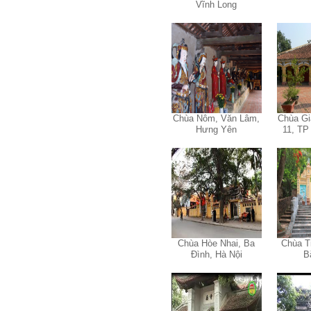
Vĩnh Long
Trả lời:
Đã nhận được kết quả Big
Five. Nên ghép thêm kết quả
của những sinh viên khác,
người khác để có thể so
sánh và rút ra được nhận xét
Chùa Nôm, Văn Lâm,
Chùa Gi
ta là ai và từ đó tự sửa mình.
Hưng Yên
11, TP
Kết quả cho thấy: Tính cách
(hay kỹ năng mềm) thuộc loại
trung bình. Yếu về tính
hướng ngoại.
Từng bước, từng bước mà cố
gắng hơn.
Ngày 3/2/2023, thày Phạm
Đình Tuyển
Chùa Hòe Nhai, Ba
Chùa T
Đình, Hà Nội
B
Hỏi: E
m gửi thầy kết quả
Big Five ạ.