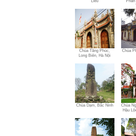
Liêu
Phan 
năng mềm, liên quan trước
hết đến năng lực đổi mới
sáng tạo và khởi nghiệp.
Cuốn sách "Nghĩ giàu, làm
giàu" chỉ là một trong những
nội dung mà thế hệ trẻ quan
tâm.
Điều lớn lao hơn là họ phải
có năng lực tự thân và năng
lực tự rèn luyện để hình
thành sự nghiệp và trở thành
người tốt cho gia đình, cộng
Chùa Tăng Phúc,
Chùa P
đồng và xã hội, phù hợp với
Long Biên, Hà Nội
chuẩn mực chung của loài
người trong thế kỷ 21.
Sinh viên là tương lai của
thày.
Thày cùng các thày cô giáo
khác đang nỗ lực hết sức để
biến tương lai tốt đẹp đó
thành hiện thực.
Thày đang viết một cuốn
sách với tiêu đề: 'Nâng cao
năng lực khởi nghiệp đổi mới
sáng tạo cho sinh viên (và
Chùa Dạm, Bắc Ninh
Chùa Ng
cựu sinh viên) trong lĩnh vực
Hậu Lộ
xây dựng'. Dự kiến tháng
5/2023 xuất bản.
Chúc mọi điều tốt lành.
Ngày 8/3/2023; Thày Phạm
Đình Tuyển