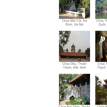
riêng hay thế nào để trao
đổi về đồ án k ạ ? Em tìm
sđt thầy để add Zalo nhưng
không được ạ! Em cảm ơn
thầy.
Trả lời: Trao đổi trực tiếp
Chùa Một Cột, Ba
Chùa Th
với thày qua mail.
Đình, Hà Nội
Quốc 
Một số nội dung chính thực
hiện trong 4 tuần đầu tiên: :
1) Đọc kỹ các yêu cầu về
nội dung Học phần đồ án
tốt nghiệp của Khoa và Bộ
môn KTCN; in thành một
bộ hồ sơ, khi đi thông qua
mang theo (hoàn thành
Chùa Dâu, Thuận
Chùa 
ngay trong tuần thứ 1)
Thành, Bắc Ninh
Thạch 
2) Báo cáo về tên đề tài tốt
nghiệp, vị trí cụ thể khu đất
dự kiến theo tỷ lệ 1/500
(hoàn thành trong tuần thứ
1)
3) Chuản bị các quy định,
tiêu chuẩn thiết kế có liên
quan đến đề tài; in thành
một bộ hồ sơ, khi đi thông
qua mang theo (hoàn thành
Chùa Bút Tháp, Thuận
Chùa K