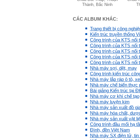
trong tuần thứ 2)
Thành, Bắc Ninh
Th
4) Tìm 5 ví dụ trên thế giới
về các công trình tương tự
với loại hình dự kiến trong
CÁC ALBUM KHÁC:
đề tài tốt nghiệp; nhận xét
và đánh giá, kết luận rút ra
Trang thiết bị công nghiệ
để có thể ứng dụng cho đề
Kiến trúc truyền thống 
tài (4 tuần phải hoàn
Công trình của KTS nổi 
thành);
Công trình của KTS nổi t
5) Đọc lại các nguyên lý
Công trình của KTS nổi t
thiết kế kiến trúc đã được
học (phải làm ngay và liên
Công trình của KTS nổi t
tục cho đến khi bảo vệ đề
Công trình của KTS nổi t
tài);
Nhà máy sợi, dệt, may
6) Nên tự đánh giá Ta là ai.
Công trình kiến trúc công
Đánh giá theo phần mềm
Nhà máy lắp ráp ô tô, x
Big Five- tính cách sinh
Nhà máy chế biến thực
viên, để thày biết rõ hơn về
Bài giảng Kiến trúc tại 
sinh viên.
Nhà máy cơ khí chế tạo
Phần mềm đánh
giá:
http://talaai.com.vn/
Nhà máy luyện kim
(talaai.com.vn)
Nhà máy sản xuất đồ gia
Sau đó gửi ngay kết quả
Nhà máy hóa chất, dượ
đánh giá tính cách cho
Nhà máy sản xuất vật li
thày, để có thể hỗ trợ.
Công trình đầu mối hạ tầ
Đình, đền Việt Nam
Gặp nhau 2 tuần/lần. Mỗi
Nhà máy SX điện tử, tin
lần gặp cần chuẩn bị sẵn