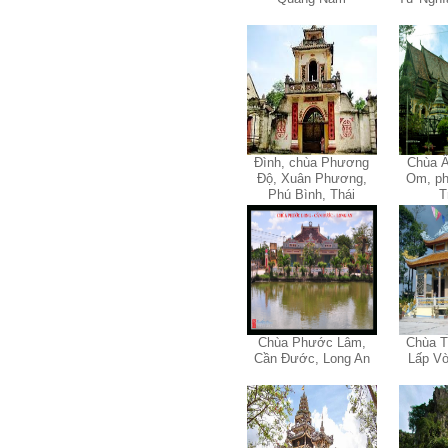
học hỏi, mà phải có kế hoạch
tự học, từ trong sách vở đến
mạng xã hội và thực tế;
iv) Mở ra với thế giới bên
ngoài: Tìm người có đức, có
tài mà chơi để học kiến thức
và sự đồng thuận; Ra với môi
trường tự nhiên mà hòa vào
trong đó. Sẵn sàng trải
nghiệm làm những điều tốt
Đình, chùa Phương
Chùa Â
đẹp;
Độ, Xuân Phương,
Om, ph
v) Còn 2 năm nữa mới ra
Phú Bình, Thái
T
trường. Phải học để tốt
Nguyên
nghiệp đại học, điểm khởi
đầu sự nghiệp của một
người tri thức. Đây là thời
gian đủ để em tìm lại sự cân
bằng cảm xúc và tận tâm
thay đổi chính mình.
Nếu có vấn đề gì về việc học
tập có thể trao đổi với thày.
Chùa Phước Lâm,
Chùa T
Thày sẵn sàng đồng hành.
Cần Đước, Long An
Lấp Vò
Ngày 4/11/2023; Thày
Phạm
Đình Tuyển
Hỏi: