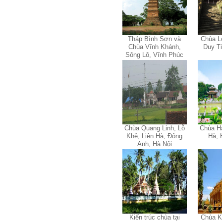
Hỏi:
Tháp Bình Sơn và
Chùa L
Thưa thầy, em xin gửi kết quả
Chùa Vĩnh Khánh,
Duy T
bigfive mới của bản thân,
Sông Lô, Vĩnh Phúc
qua đây em cũng xin cảm ơn
thầy vì thông qua bài khảo
sát bigfive và những lời thầy
nói, em đã cố gắng khắc
phục những yếu điểm của
bản thân và cũng như trau
dồi thêm kiến thức để khai
phá bản thân, và thực tế đã
có những chuyển biến tích
Chùa Quang Linh, Lỗ
Chùa H
cực trong cuộc sống và công
Khê, Liên Hà, Đông
Hà, 
việc của em, tuy vậy bản thân
Anh, Hà Nội
em cũng vẫn còn những
thiếu sót, những điều em
chưa thay đổi đc, em mong
thầy thông cảm và trân thành
cảm ơn thầy đã lắng nghe
em.
Sinh viên Khóa 53KD, Khoa
Kiến trúc Quy hoạch, ĐHXD
Hà Nội
Kiến trúc chùa tại
Chùa K