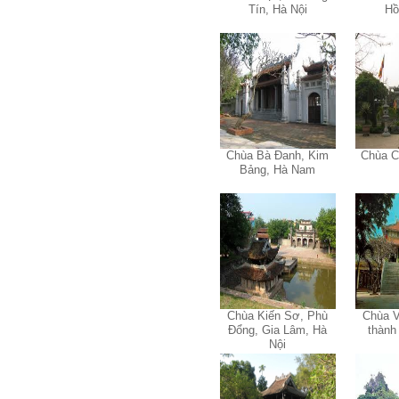
Tính cách Cân bằng cảm
Tín, Hà Nội
Hồ
xúc vẫn yếu như cũ. Theo
các nghiên cứu mà thày
được biết, tính cách Cân
bằng cảm xúc là cốt lõi.
Mọi năng lực hoạt động
chuyên môn, xã hội của
một con người đều dựa
vào đây mà ra cả.
Ta có mặt trên đời này đều
có nguyên cớ tốt đẹp nào
Chùa Bà Đanh, Kim
Chùa C
đó.
Phải tự tin hơn nữa
Bảng, Hà Nam
vào chính mình, trước hết
là từ công việc chuyên
môn, nay chính là đồ án tốt
nghiệp.
Thày sẽ hỗ trợ chuyên
môn để em có kết quả tốt
nhất trong việc thực hiện
học phần Đồ án tốt nghiệp.
Ngày 10/6/2022. Thày
Phạm Đình Tuyển.
Chùa Kiến Sơ, Phù
Chùa V
Đổng, Gia Lâm, Hà
thành
E chào thầy ạ! E là
Nội
Hỏi:
Thắng ,sinh vien nhận đồ
án tốt nghiệp nhóm thầy,
nhóm mình có nhóm zalo