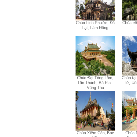
Em kính chào thầy ạ.
Em đang đọc lần 2 quyển
sách Nghĩ giàu làm giàu,
xuất bản lần đầu năm
1937. Quyển sách được viết
Chùa Linh Phước, Đà
Chùa cổ
từ 90 năm trước nhưng nó
Lạt, Lâm Đồng
vẫn đang phản ánh nhiều
thực tế.
Em đã đọc được rằng "các
cơ sở giáo dục cần có trách
nhiệm hơn nữa trong việc
định hướng nghề nghiệp cho
sinh viên".
Em nghĩ đó là việc các thầy
đang làm không ngừng.
Em viết mail này để cảm ơn
công việc của thầy ạ.
Em cảm ơn thầy đã đọc ạ.
Chùa Đại Tòng Lâm,
Chùa tại
Sinh viên 60KD3
Tân Thành, Bà Rịa -
Tử, Uô
Vũng Tàu
Trả lời:
Thày đã nhận được thư của
em.
Rất cám ơn về những dòng
chia sẻ, động viên.
Định hướng nghề nghiệp
cho sinh viên không chỉ liên
quan đến việc đào tạo kỹ
Chùa Xiêm Cán, Bạc
Chùa 
năng cứng mà còn phải là kỹ