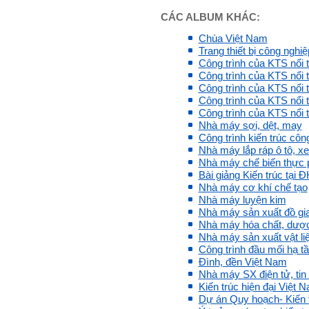
em.
CÁC ALBUM KHÁC:
Rất cám ơn về những dòng
chia sẻ, động viên.
Chùa Việt Nam
Định hướng nghề nghiệp
cho sinh viên không chỉ liên
Trang thiết bị công nghiệ
quan đến việc đào tạo kỹ
Công trình của KTS nổi 
năng cứng mà còn phải là kỹ
Công trình của KTS nổi t
năng mềm, liên quan trước
hết đến năng lực đổi mới
Công trình của KTS nổi t
sáng tạo và khởi nghiệp.
Công trình của KTS nổi t
Cuốn sách "Nghĩ giàu, làm
Công trình của KTS nổi t
giàu" chỉ là một trong những
Nhà máy sợi, dệt, may
nội dung mà thế hệ trẻ quan
tâm.
Công trình kiến trúc công
Điều lớn lao hơn là họ phải
Nhà máy lắp ráp ô tô, x
có năng lực tự thân và năng
Nhà máy chế biến thực
lực tự rèn luyện để hình
thành sự nghiệp và trở thành
Bài giảng Kiến trúc tại 
người tốt cho gia đình, cộng
Nhà máy cơ khí chế tạo
đồng và xã hội, phù hợp với
Nhà máy luyện kim
chuẩn mực chung của loài
Nhà máy sản xuất đồ gia
người trong thế kỷ 21.
Sinh viên là tương lai của
Nhà máy hóa chất, dượ
thày.
Nhà máy sản xuất vật li
Thày cùng các thày cô giáo
Công trình đầu mối hạ tầ
khác đang nỗ lực hết sức để
biến tương lai tốt đẹp đó
Đình, đền Việt Nam
thành hiện thực.
Nhà máy SX điện tử, tin
Thày đang viết một cuốn
Kiến trúc hiện đại Việt 
sách với tiêu đề: 'Nâng cao
Dự án Quy hoạch- Kiến 
năng lực khởi nghiệp đổi mới
sáng tạo cho sinh viên (và