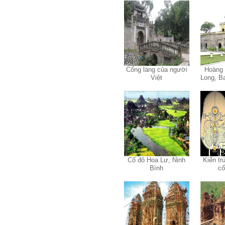
với giảng viên và bạn bè;
iii) Chăm chỉ tự học tập: Lời
chê ghê gớm nhất là Kẻ lười
nhác. Từ Kẻ lười nhác đến
Kẻ hèn hạ và vô dụng rất gần
nhau. Không phải lúc nào
cũng có người bên cạnh mà
học hỏi, mà phải có kế hoạch
tự học, từ trong sách vở đến
Cổng làng của người
Hoàng 
mạng xã hội và thực tế;
Việt
Long, B
iv) Mở ra với thế giới bên
ngoài: Tìm người có đức, có
tài mà chơi để học kiến thức
và sự đồng thuận; Ra với môi
trường tự nhiên mà hòa vào
trong đó. Sẵn sàng trải
nghiệm làm những điều tốt
đẹp;
v) Còn 2 năm nữa mới ra
trường. Phải học để tốt
Cố đô Hoa Lư, Ninh
Kiến tr
nghiệp đại học, điểm khởi
Bình
cố
đầu sự nghiệp của một
người tri thức. Đây là thời
gian đủ để em tìm lại sự cân
bằng cảm xúc và tận tâm
thay đổi chính mình.
Nếu có vấn đề gì về việc học
tập có thể trao đổi với thày.