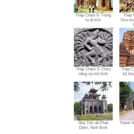
Thày sẵn sàng đồng hành.
Ngày 4/11/2023; Thày
Phạm
Tháp Chàm 6- Trùng
Tháp 
Đình Tuyển
tu di tích
Sơn tro
Hỏi:
Em kính chào thầy ạ.
Em đang đọc lần 2 quyển
sách Nghĩ giàu làm giàu,
xuất bản lần đầu năm
1937. Quyển sách được viết
từ 90 năm trước nhưng nó
vẫn đang phản ánh nhiều
thực tế.
Tháp Chàm 3- Chức
Tháp C
Em đã đọc được rằng "các
cơ sở giáo dục cần có trách
năng và mô hình
kỹ thu
nhiệm hơn nữa trong việc
định hướng nghề nghiệp cho
sinh viên".
Em nghĩ đó là việc các thầy
đang làm không ngừng.
Em viết mail này để cảm ơn
công việc của thầy ạ.
Em cảm ơn thầy đã đọc ạ.
Sinh viên 60KD3
Nhà Thờ đá Phát
Thành N
Trả lời:
Diệm, Ninh Bình
Thày đã nhận được thư của