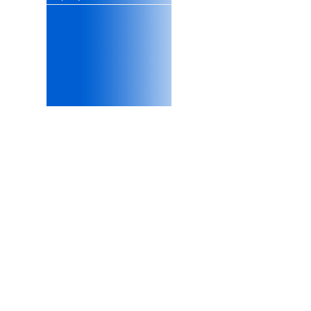
xấu, do không cẩn thận khi
thiết kế;
iii) Mất niềm tin vào chính
mình, nản chí và dẫn đến lo
sợ cho tương lai.
Phải thấy đó là điều không
tốt đẹp do chính em gây ra,
để có trách nhiệm mà sửa
mình.
Được gia đình hỗ trợ, có sức
khỏe và năng lực để học đến
năm thứ 3, là may mắn lắm,
khi so sánh với rất nhiều
thanh niên người Việt khác.
Một số việc phải làm ngay:
i) Thay đổi ngay nhận thức
cũ: Ta phải trở thành người
tài với cả kỹ năng cứng và
mềm phù hợp để cạnh tranh
và hợp tác, không chỉ trong
kiến trúc mà cả lĩnh vực liên
quan khác mà xã hội đang
cần và tạo ra giá trị gia tăng;
ii) Sử dụng thời gian hợp lý:
Một ngày ngủ đủ 6- 7 tiếng
để tái tạo sức lao động. Thời
gian còn lại dành cho: Học