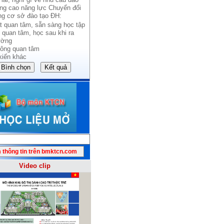
âng cao năng lực Chuyển đổi
ng cơ sở đào tạo ĐH:
t quan tâm, sẵn sàng học tập
 quan tâm, học sau khi ra
ường
ông quan tâm
kiến khác
Video clip