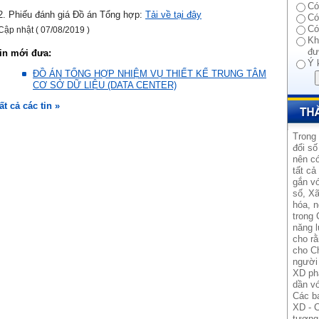
Có
2. Phiếu đánh giá Đồ án Tổng hợp:
Tải về tại đây
Có
Có
Cập nhật ( 07/08/2019 )
Kh
đư
in mới đưa:
Ý 
ĐỒ ÁN TỔNG HỢP NHIỆM VỤ THIẾT KẾ TRUNG TÂM
CƠ SỞ DỮ LIỆU (DATA CENTER)
ất cả các tin »
Trong
đổi số
nên có
tất cả
gắn vớ
số, Xã
hóa, n
trong 
năng l
cho rằ
cho Ch
người 
XD ph
dần vớ
Các b
XD - C
tương 