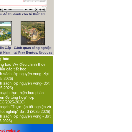
u đô thị dành cho trí thức trẻ
iên Gấp
Cảnh quan công nghiệp
iệt Nam
tại Fray Bentos, Uruguay
g báo
ng báo V/v điều chỉnh thời
iểu các tiết học
h sách lớp nguyện vọng- đợt
25-2026)
h sách lớp nguyện vọng- đợt
25-2026)
hoạch thực hiện học phần
ên đề tổng hợp" lớp
C(2025-2026)
hoạch "Thực tập tốt nghiệp và
 tốt nghiệp" đợt 3 (2025-2026)
h sách lớp nguyện vọng - đợt
5-2026)
ết website