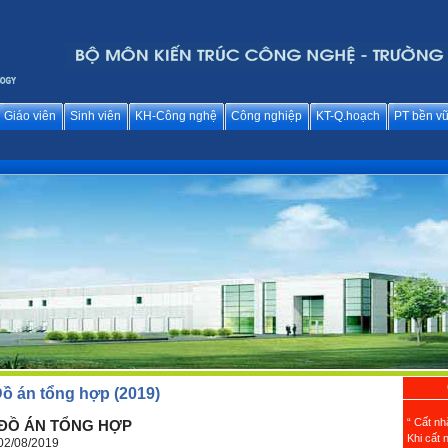
Giáo viên
Sinh viên
KH-Công nghệ
Công nghiệp
KT-Q.hoạch
PT bền v
ồ án tổng hợp (2019)
“ Cất nh
ĐỒ ÁN TỔNG HỢP
Khi cất 
02/08/2019