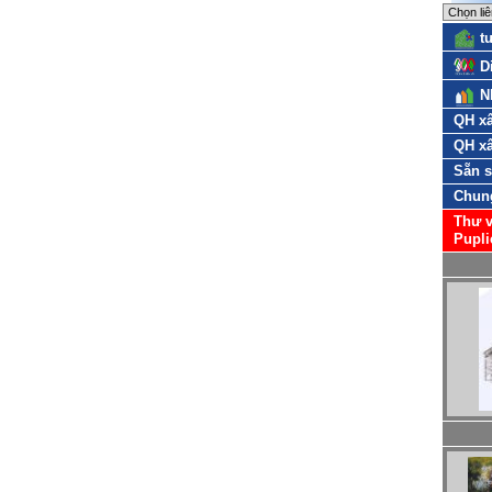
t
D
N
QH xâ
QH xâ
Sẵn 
Chun
Thư v
Pupli