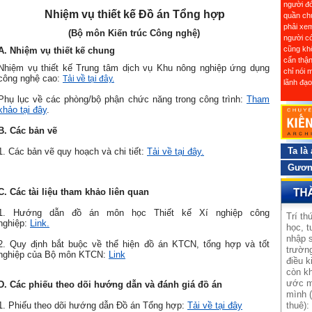
người đ
Nhiệm vụ thiết kế Đồ án Tổng hợp
quần ch
phải xem
(Bộ môn Kiến trúc Công nghệ)
người có
cũng kh
A. Nhiệm vụ thiết kế chung
cẩn thận
Nhiệm vụ thiết kế Trung tâm dịch vụ Khu nông nghiệp ứng dụng
chỉ nói 
công nghệ cao:
Tải về tại đây
.
lãnh đạo
Phụ lục về các phòng/bộ phận chức năng trong công trình:
Tham
khảo tại đây
.
B. Các bản vẽ
Ta là
1. Các bản vẽ quy hoạch và chi tiết:
Tải về tại đây.
Gương
C. Các tài liệu tham khảo liên quan
1. Hướng dẫn đồ án môn học Thiết kế Xí nghiệp công
Trí th
nghiệp:
Link.
học, t
nhập s
2. Quy định bắt buộc về thể hiện đồ án KTCN, tổng hợp và tốt
trường
nghiệp của Bộ môn KTCN:
Link
điều k
còn kh
ước m
D. Các phiếu theo dõi hướng dẫn và đánh giá đồ án
mình (
1. Phiếu theo dõi hướng dẫn Đồ án Tổng hợp:
Tải về tại đây
thuê):