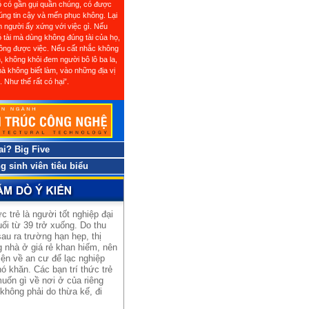
ó có gần gụi quần chúng, có được
úng tin cậy và mến phục không. Lại
 người ấy xứng với việc gì. Nếu
 tài mà dùng không đúng tài của họ,
ông được việc. Nếu cất nhắc không
, không khỏi đem người bô lô ba la,
mà không biết làm, vào những địa vị
. Như thế rất có hại”.
 ai? Big Five
 sinh viên tiêu biểu
ức trẻ là người tốt nghiệp đại
uổi từ 39 trở xuống. Do thu
au ra trường hạn hẹp, thị
 nhà ở giá rẻ khan hiếm, nên
iện về an cư để lạc nghiệp
ó khăn. Các bạn trí thức trẻ
uốn gì về nơi ở của riêng
không phải do thừa kế, đi