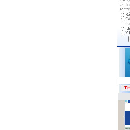
tạo n
số tro
Rấ
Có
tr
Kh
Ý 