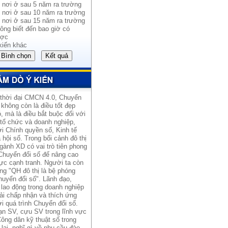
 nơi ở sau 5 năm ra trường
 nơi ở sau 10 năm ra trường
 nơi ở sau 15 năm ra trường
ông biết đến bao giờ có
ợc
kiến khác
 thời đại CMCN 4.0, Chuyển
 không còn là điều tốt đẹp
, mà là điều bắt buộc đối với
 tổ chức và doanh nghiệp,
i Chính quyền số, Kinh tế
 hội số. Trong bối cảnh đô thị
gành XD có vai trò tiên phong
Chuyển đổi số đế nâng cao
ực cạnh tranh. Người ta còn
ng "QH đô thị là bệ phóng
uyển đổi số". Lãnh đạo,
lao động trong doanh nghiệp
ải chấp nhận và thích ứng
i quá trình Chuyển đổi số.
ạn SV, cựu SV trong lĩnh vực
ông dân kỹ thuật số trong
lai, nghĩ gì về nhu cầu đào