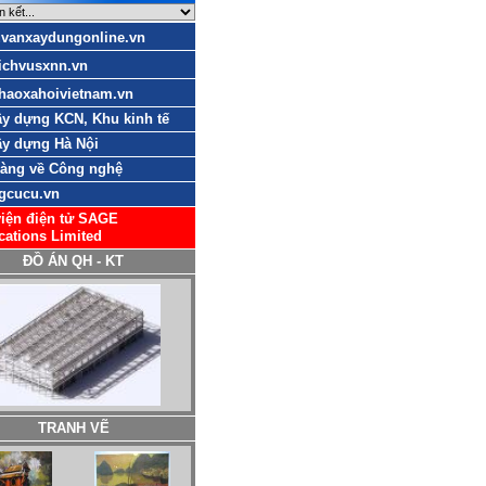
uvanxaydungonline.vn
ichvusxnn.vn
haoxahoivietnam.vn
y dựng KCN, Khu kinh tế
y dựng Hà Nội
sàng về Công nghệ
gcucu.vn
iện điện tử SAGE
cations Limited
ĐỒ ÁN QH - KT
TRANH VẼ