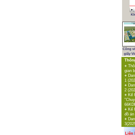
Kh
Công v
giấy V
Thôn
+
Thô
gian b
+
Dan
1 (20
+
Dan
2 (20
+
Kế 
"Chuy
66KDE
+
Kế 
đồ án
+
Dan
3(202
Liên k