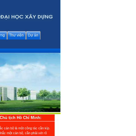
ững
Thư viện
Dự án
Chủ tịch Hồ Chí Minh:
ắc cán bộ là một công tác cần kíp.
nhắc một cán bộ, cần phải xét rõ