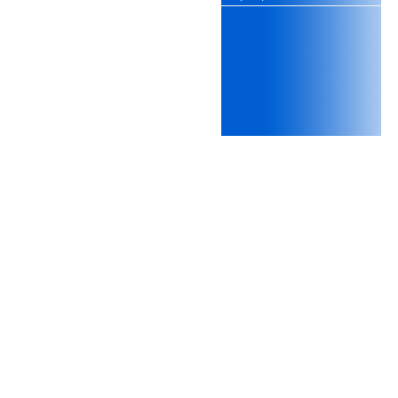
xấu, do không cẩn thận khi
thiết kế;
iii) Mất niềm tin vào chính
mình, nản chí và dẫn đến lo
sợ cho tương lai.
Phải thấy đó là điều không
tốt đẹp do chính em gây ra,
để có trách nhiệm mà sửa
mình.
Được gia đình hỗ trợ, có sức
khỏe và năng lực để học đến
năm thứ 3, là may mắn lắm,
khi so sánh với rất nhiều
thanh niên người Việt khác.
Một số việc phải làm ngay:
i) Thay đổi ngay nhận thức
cũ: Ta phải trở thành người
tài với cả kỹ năng cứng và
mềm phù hợp để cạnh tranh
và hợp tác, không chỉ trong
kiến trúc mà cả lĩnh vực liên
quan khác mà xã hội đang
cần và tạo ra giá trị gia tăng;
ii) Sử dụng thời gian hợp lý:
Một ngày ngủ đủ 6- 7 tiếng
để tái tạo sức lao động. Thời
gian còn lại dành cho: Học