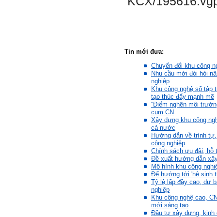
KCX/195616.vg
gian đủ để em tìm lại sự cân
bằng cảm xúc và tận tâm
thay đổi chính mình.
Nếu có vấn đề gì về việc học
tập có thể trao đổi với thày.
Thày sẵn sàng đồng hành.
Tin mới đưa:
Chuyển đổi khu công n
Ngày 4/11/2023; Thày
Phạm
Nhu cầu mới đòi hỏi nâ
Đình Tuyển
nghiệp
Hỏi:
Khu công nghệ số tập t
tạo thúc đẩy mạnh mẽ
Em kính chào thầy ạ.
“Điểm nghẽn môi trường
Em đang đọc lần 2 quyển
cụm CN
sách Nghĩ giàu làm giàu,
Xây dựng khu công nghi
xuất bản lần đầu năm
cả nước
1937. Quyển sách được viết
từ 90 năm trước nhưng nó
Hướng dẫn về trình tự,
vẫn đang phản ánh nhiều
công nghiệp
thực tế.
Chính sách ưu đãi, hỗ 
Em đã đọc được rằng "các
Đề xuất hướng dẫn xây
cơ sở giáo dục cần có trách
Mô hình khu công nghiệ
nhiệm hơn nữa trong việc
Để hướng tới 'hệ sinh t
định hướng nghề nghiệp cho
Tỷ lệ lấp đầy cao, dự 
sinh viên".
Em nghĩ đó là việc các thầy
nghiệp
đang làm không ngừng.
Khu công nghệ cao, CN
Em viết mail này để cảm ơn
mới sáng tạo
công việc của thầy ạ.
Đầu tư xây dựng, kinh
Em cảm ơn thầy đã đọc ạ.