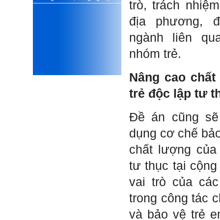
trò, trách nhiệ
xấu, do không cẩn thận khi
thiết kế;
địa phương, 
iii) Mất niềm tin vào chính
mình, nản chí và dẫn đến lo
ngành liên qu
sợ cho tương lai.
Phải thấy đó là điều không
nhóm trẻ.
tốt đẹp do chính em gây ra,
để có trách nhiệm mà sửa
mình.
Nâng cao chất
Được gia đình hỗ trợ, có sức
khỏe và năng lực để học đến
trẻ độc lập tư t
năm thứ 3, là may mắn lắm,
khi so sánh với rất nhiều
thanh niên người Việt khác.
Đề án cũng sẽ
Một số việc phải làm ngay:
dụng cơ chế bả
i) Thay đổi ngay nhận thức
cũ: Ta phải trở thành người
chất lượng của
tài với cả kỹ năng cứng và
mềm phù hợp để cạnh tranh
và hợp tác, không chỉ trong
tư thục tại cộn
kiến trúc mà cả lĩnh vực liên
quan khác mà xã hội đang
vai trò của cá
cần và tạo ra giá trị gia tăng;
ii) Sử dụng thời gian hợp lý:
trong công tác 
Một ngày ngủ đủ 6- 7 tiếng
để tái tạo sức lao động. Thời
và bảo vệ trẻ e
gian còn lại dành cho: Học