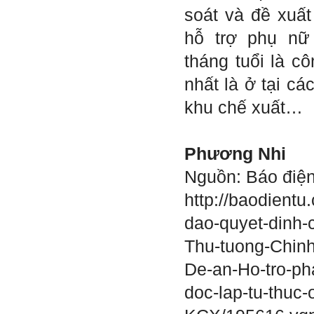
ngoại ngữ và chuyển đổi số;
soát và đề xuấ
Đi học đầy đủ và lắng nghe
bài giảng; Đọc sách và tài
hỗ trợ phụ nữ
liệu bổ sung kiến thức; Chủ
động trao đổi chuyên môn
tháng tuổi là c
với giảng viên và bạn bè;
iii) Chăm chỉ tự học tập: Lời
nhất là ở tại cá
chê ghê gớm nhất là Kẻ lười
nhác. Từ Kẻ lười nhác đến
khu chế xuất…
Kẻ hèn hạ và vô dụng rất gần
nhau. Không phải lúc nào
cũng có người bên cạnh mà
học hỏi, mà phải có kế hoạch
Phương Nhi
tự học, từ trong sách vở đến
mạng xã hội và thực tế;
Nguồn: Báo điện
iv) Mở ra với thế giới bên
ngoài: Tìm người có đức, có
http://baodientu
tài mà chơi để học kiến thức
và sự đồng thuận; Ra với môi
dao-quyet-dinh-
trường tự nhiên mà hòa vào
trong đó. Sẵn sàng trải
Thu-tuong-Chinh
nghiệm làm những điều tốt
đẹp;
De-an-Ho-tro-pha
v) Còn 2 năm nữa mới ra
trường. Phải học để tốt
nghiệp đại học, điểm khởi
doc-lap-tu-thuc
đầu sự nghiệp của một
người tri thức. Đây là thời