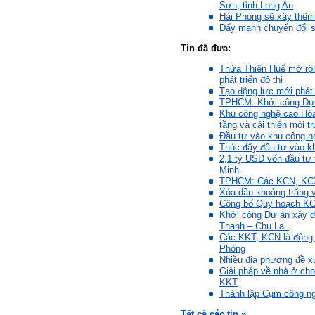
Sơn, tỉnh Long An
Sinh viên 60KD3
Hải Phòng sẽ xây thêm
Đẩy mạnh chuyển đổi s
Trả lời:
Tin đã đưa:
Thày đã nhận được thư của
Thừa Thiên Huế mở rộn
em.
phát triển đô thị
Rất cám ơn về những dòng
Tạo động lực mới phát
chia sẻ, động viên.
Định hướng nghề nghiệp
TPHCM: Khởi công Dự 
cho sinh viên không chỉ liên
Khu công nghệ cao Hòa
quan đến việc đào tạo kỹ
tầng và cải thiện môi 
năng cứng mà còn phải là kỹ
Đầu tư vào khu công ng
năng mềm, liên quan trước
Thúc đẩy đầu tư vào k
hết đến năng lực đổi mới
2,1 tỷ USD vốn đầu tư
sáng tạo và khởi nghiệp.
Minh
Cuốn sách "Nghĩ giàu, làm
giàu" chỉ là một trong những
TPHCM: Các KCN, KCX 
nội dung mà thế hệ trẻ quan
Xóa dần khoảng trắng v
tâm.
Công bố Quy hoạch KC
Điều lớn lao hơn là họ phải
Khởi công Dự án xây 
có năng lực tự thân và năng
Thanh – Chu Lai.
lực tự rèn luyện để hình
Các KKT, KCN là động l
thành sự nghiệp và trở thành
Phòng
người tốt cho gia đình, cộng
đồng và xã hội, phù hợp với
Nhiều địa phương đề 
chuẩn mực chung của loài
Giải pháp về nhà ở ch
người trong thế kỷ 21.
KKT
Sinh viên là tương lai của
Thành lập Cụm công ng
thày.
Thày cùng các thày cô giáo
Tất cả các tin »