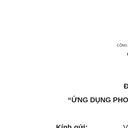
thầy thông cảm và trân thành
cảm ơn thầy đã lắng nghe
em.
Sinh viên Khóa 53KD, Khoa
Kiến trúc Quy hoạch, ĐHXD
Hà Nội
CỘNG
Trả lời:
Đã nhận được kết quả Big
Five. Nên ghép thêm kết quả
của những sinh viên khác,
người khác để có thể so
sánh và rút ra được nhận xét
ta là ai và từ đó tự sửa mình.
Kết quả cho thấy: Tính cách
(hay kỹ năng mềm) thuộc loại
trung bình. Yếu về tính
“ỨNG DỤNG PHO
hướng ngoại.
Từng bước, từng bước mà cố
gắng hơn.
Ngày 3/2/2023, thày Phạm
Đình Tuyển
Kính gửi:
V