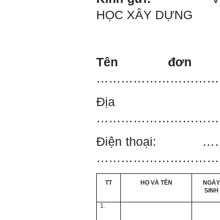
HỌC XÂY DỰNG
Hỏi: E
m gửi thầy kết quả
Big Five ạ.
Tên đơn
…………………………
Đị
…………………………
Điện thoại:
…
………………………….
TT
HỌ VÀ TÊN
NGÀY
SINH
1.
Trả lời: Thày đã nhận
được kết quả đánh giá Big