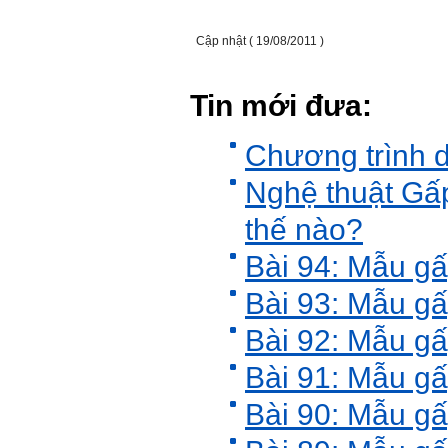
Phạm Đình Tuyển.
Cập nhật ( 19/08/2011 )
E chào thầy ạ! E là
Hỏi:
Thắng ,sinh vien nhận đồ
án tốt nghiệp nhóm thầy,
Tin mới đưa:
nhóm mình có nhóm zalo
riêng hay thế nào để trao
đổi về đồ án k ạ ? Em tìm
Chương trình d
sđt thầy để add Zalo nhưng
không được ạ! Em cảm ơn
Nghệ thuật Gấ
thầy.
Trả lời: Trao đổi trực tiếp
thế nào?
với thày qua mail.
Một số nội dung chính thực
Bài 94: Mẫu gâ
hiện trong 4 tuần đầu tiên: :
Bài 93: Mẫu gâ
1) Đọc kỹ các yêu cầu về
nội dung Học phần đồ án
Bài 92: Mẫu gâ
tốt nghiệp của Khoa và Bộ
môn KTCN; in thành một
bộ hồ sơ, khi đi thông qua
Bài 91: Mẫu g
mang theo (hoàn thành
ngay trong tuần thứ 1)
Bài 90: Mẫu gâ
2) Báo cáo về tên đề tài tốt
nghiệp, vị trí cụ thể khu đất
dự kiến theo tỷ lệ 1/500