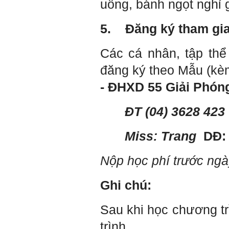
uống, bánh ngọt nghỉ g
Thày đã nhận được thư của
em.
Rất cám ơn về những dòng
5.
Đăng ký tham gi
chia sẻ, động viên.
Định hướng nghề nghiệp
cho sinh viên không chỉ liên
quan đến việc đào tạo kỹ
Các cá nhân, tập thể
năng cứng mà còn phải là kỹ
năng mềm, liên quan trước
đăng ký theo Mẫu (kèm
hết đến năng lực đổi mới
sáng tạo và khởi nghiệp.
-
ĐHXD
55 Giải Phóng
Cuốn sách "Nghĩ giàu, làm
giàu" chỉ là một trong những
nội dung mà thế hệ trẻ quan
tâm.
ĐT
(04) 3628 423
Điều lớn lao hơn là họ phải
có năng lực tự thân và năng
lực tự rèn luyện để hình
Miss: Trang
DĐ:
thành sự nghiệp và trở thành
người tốt cho gia đình, cộng
đồng và xã hội, phù hợp với
chuẩn mực chung của loài
Nộp học phí trước ngày
người trong thế kỷ 21.
Sinh viên là tương lai của
thày.
Ghi chú:
Thày cùng các thày cô giáo
khác đang nỗ lực hết sức để
biến tương lai tốt đẹp đó
Sau khi học chương tr
thành hiện thực.
Thày đang viết một cuốn
sách với tiêu đề: 'Nâng cao
trình
năng lực khởi nghiệp đổi mới