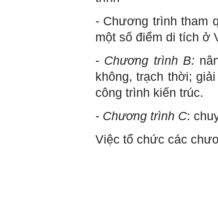
sáng tạo cho sinh viên (và
cựu sinh viên) trong lĩnh vực
- Chương trình tham q
xây dựng'. Dự kiến tháng
5/2023 xuất bản.
Chúc mọi điều tốt lành.
một số điểm di tích ở
Ngày 8/3/2023; Thày Phạm
Đình Tuyển
-
Chương trình B:
nân
không, trạch thời; gi
Hỏi:
công trình kiến trúc.
Thưa thầy, em xin gửi kết quả
bigfive mới của bản thân,
-
Chương trình C
: chu
qua đây em cũng xin cảm ơn
thầy vì thông qua bài khảo
sát bigfive và những lời thầy
Việc tổ chức các chươ
nói, em đã cố gắng khắc
phục những yếu điểm của
bản thân và cũng như trau
dồi thêm kiến thức để khai
phá bản thân, và thực tế đã
có những chuyển biến tích
cực trong cuộc sống và công
việc của em, tuy vậy bản thân
em cũng vẫn còn những
thiếu sót, những điều em
chưa thay đổi đc, em mong