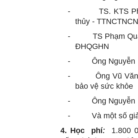
tập có thể trao đổi với thày.
Thày sẵn sàng đồng hành.
-
TS. KTS Ph
Ngày 4/11/2023; Thày
Phạm
thủy - TTNCTNC
Đình Tuyển
Hỏi:
-
TS Phạm Qua
Em kính chào thầy ạ.
ĐHQGHN
Em đang đọc lần 2 quyển
sách Nghĩ giàu làm giàu,
xuất bản lần đầu năm
1937. Quyển sách được viết
-
Ông Nguyễn 
từ 90 năm trước nhưng nó
vẫn đang phản ánh nhiều
thực tế.
-
Ông Vũ Văn 
Em đã đọc được rằng "các
cơ sở giáo dục cần có trách
nhiệm hơn nữa trong việc
bảo vệ sức khỏe
định hướng nghề nghiệp cho
sinh viên".
Em nghĩ đó là việc các thầy
-
Ông Nguyễn 
đang làm không ngừng.
Em viết mail này để cảm ơn
công việc của thầy ạ.
-
Và một số gi
Em cảm ơn thầy đã đọc ạ.
Sinh viên 60KD3
4. Học
phí
:
1.800 
Trả lời: