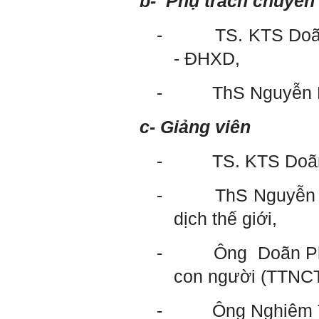
b-
Phụ trách chuyên
với giảng viên và bạn bè;
iii) Chăm chỉ tự học tập: Lời
-
TS. KTS Doã
chê ghê gớm nhất là Kẻ lười
nhác. Từ Kẻ lười nhác đến
- ĐHXD,
Kẻ hèn hạ và vô dụng rất gần
nhau. Không phải lúc nào
cũng có người bên cạnh mà
-
ThS Nguyễn 
học hỏi, mà phải có kế hoạch
tự học, từ trong sách vở đến
mạng xã hội và thực tế;
c- Giảng viên
iv) Mở ra với thế giới bên
ngoài: Tìm người có đức, có
tài mà chơi để học kiến thức
-
TS. KTS Doãn
và sự đồng thuận; Ra với môi
trường tự nhiên mà hòa vào
trong đó. Sẵn sàng trải
-
ThS Nguyễn M
nghiệm làm những điều tốt
đẹp;
dịch thế giới,
v) Còn 2 năm nữa mới ra
trường. Phải học để tốt
nghiệp đại học, điểm khởi
-
Ông
Doãn Ph
đầu sự nghiệp của một
người tri thức. Đây là thời
con người (TTN
gian đủ để em tìm lại sự cân
bằng cảm xúc và tận tâm
thay đổi chính mình.
-
Ông Nghiêm 
Nếu có vấn đề gì về việc học