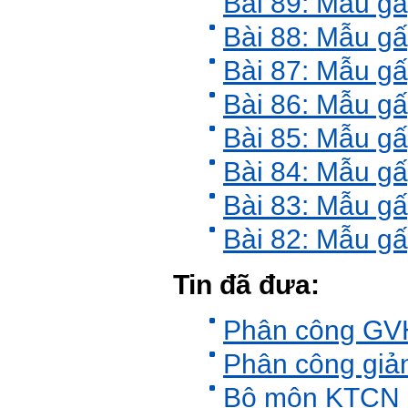
Bài 89: Mẫu gâ
(hoàn thành trong tuần thứ
1)
Bài 88: Mẫu gâ
3) Chuản bị các quy định,
tiêu chuẩn thiết kế có liên
Bài 87: Mẫu gâ
quan đến đề tài; in thành
một bộ hồ sơ, khi đi thông
Bài 86: Mẫu gâ
qua mang theo (hoàn thành
trong tuần thứ 2)
4) Tìm 5 ví dụ trên thế giới
Bài 85: Mẫu gâ
về các công trình tương tự
với loại hình dự kiến trong
Bài 84: Mẫu g
đề tài tốt nghiệp; nhận xét
và đánh giá, kết luận rút ra
Bài 83: Mẫu gâ
để có thể ứng dụng cho đề
tài (4 tuần phải hoàn
thành);
Bài 82: Mẫu gâ
5) Đọc lại các nguyên lý
thiết kế kiến trúc đã được
học (phải làm ngay và liên
Tin đã đưa:
tục cho đến khi bảo vệ đề
tài);
6) Nên tự đánh giá Ta là ai.
Phân công GV
Đánh giá theo phần mềm
Big Five- tính cách sinh
Phân công giả
viên, để thày biết rõ hơn về
sinh viên.
Bộ môn KTCN ph
Phần mềm đánh
giá:
http://talaai.com.vn/