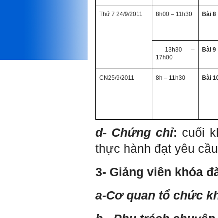
Phải thấy đó là điều không
Thứ 7 24/9/2011
8h00 – 11h30
Bài 8
tốt đẹp do chính em gây ra,
để có trách nhiệm mà sửa
mình.
Được gia đình hỗ trợ, có sức
khỏe và năng lực để học đến
13h30 –
Bài 9
năm thứ 3, là may mắn lắm,
17h00
khi so sánh với rất nhiều
thanh niên người Việt khác.
CN25/9/2011
8h – 11h30
Bài 1
Một số việc phải làm ngay:
i) Thay đổi ngay nhận thức
cũ: Ta phải trở thành người
tài với cả kỹ năng cứng và
mềm phù hợp để cạnh tranh
và hợp tác, không chỉ trong
d- Chứng chỉ
:
cuối 
kiến trúc mà cả lĩnh vực liên
quan khác mà xã hội đang
thực hành đạt yêu cầ
cần và tạo ra giá trị gia tăng;
ii) Sử dụng thời gian hợp lý:
Một ngày ngủ đủ 6- 7 tiếng
3- Giảng viên khóa đ
để tái tạo sức lao động. Thời
gian còn lại dành cho: Học
ngoại ngữ và chuyển đổi số;
a-Cơ quan tổ chức k
Đi học đầy đủ và lắng nghe
bài giảng; Đọc sách và tài
liệu bổ sung kiến thức; Chủ
động trao đổi chuyên môn