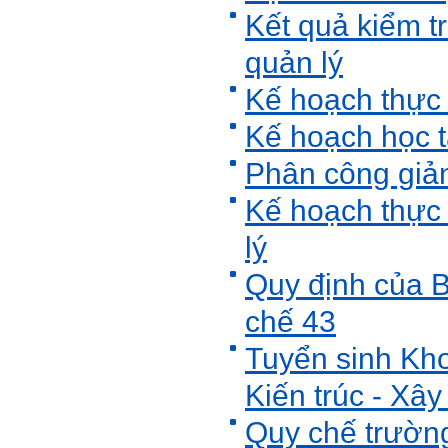
(talaai.com.vn)
Kết quả kiểm 
Sau đó gửi ngay kết quả
đánh giá tính cách cho
quản lý
thày, để có thể hỗ trợ.
Kế hoạch thực
Gặp nhau 2 tuần/lần. Mỗi
lần gặp cần chuẩn bị sẵn
câu hỏi để có thể trao đổi
Kế hoạch học 
tối đa những vấn đề liên
quan đến đề tài tốt nghiệp
Phân công giản
mà không tự trả lời được.
Địa điểm gặp: Chiều thứ tư
Kế hoạch thực
hàng tuần, từ 16h - 17h30
tại Văn phòng Bộ môn
KTCN.
lý
Đồ án tốt nghiệp là một sự
Quy định của 
kiện quan trọng của đời
người lao động trí óc.
chế 43
Phải nỗ lực hết sức và
dành tất cả thời gian,
nguồn lực cho đồ án. Từ
Tuyển sinh Kho
đây mới có kết quả tốt
nhất, để trải nghiệm, hình
Kiến trúc - Xây
thành năng lực cần thiết
chuẩn bị cho việc ra
Quy chế trường
trường và làm việc với vô
số những người tài khác