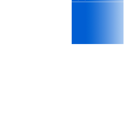
ii) Trình bày bản vẽ kiến trúc
xấu, do không cẩn thận khi
thiết kế;
iii) Mất niềm tin vào chính
mình, nản chí và dẫn đến lo
sợ cho tương lai.
Phải thấy đó là điều không
tốt đẹp do chính em gây ra,
để có trách nhiệm mà sửa
mình.
Được gia đình hỗ trợ, có sức
khỏe và năng lực để học đến
năm thứ 3, là may mắn lắm,
khi so sánh với rất nhiều
thanh niên người Việt khác.
Một số việc phải làm ngay:
i) Thay đổi ngay nhận thức
cũ: Ta phải trở thành người
tài với cả kỹ năng cứng và
mềm phù hợp để cạnh tranh
và hợp tác, không chỉ trong
kiến trúc mà cả lĩnh vực liên
quan khác mà xã hội đang
cần và tạo ra giá trị gia tăng;
ii) Sử dụng thời gian hợp lý:
Một ngày ngủ đủ 6- 7 tiếng
để tái tạo sức lao động. Thời