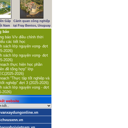
iên Gấp
Cảnh quan công nghiệp
iệt Nam
tại Fray Bentos, Uruguay
g báo
ng báo V/v điều chỉnh thời
iểu các tiết học
h sách lớp nguyện vọng- đợt
25-2026)
h sách lớp nguyện vọng- đợt
25-2026)
hoạch thực hiện học phần
ên đề tổng hợp" lớp
C(2025-2026)
hoạch "Thực tập tốt nghiệp và
 tốt nghiệp" đợt 3 (2025-2026)
h sách lớp nguyện vọng - đợt
5-2026)
ết website
uvanxaydungonline.vn
ichvusxnn.vn
haoxahoivietnam.vn