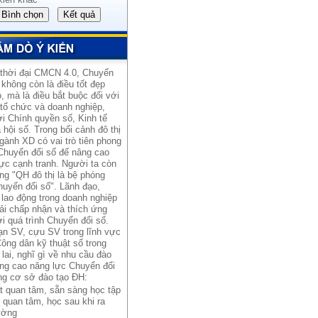
 thời đại CMCN 4.0, Chuyển
 không còn là điều tốt đẹp
, mà là điều bắt buộc đối với
 tổ chức và doanh nghiệp,
i Chính quyền số, Kinh tế
 hội số. Trong bối cảnh đô thị
gành XD có vai trò tiên phong
Chuyển đổi số đế nâng cao
ực cạnh tranh. Người ta còn
ng "QH đô thị là bệ phóng
uyển đổi số". Lãnh đạo,
lao động trong doanh nghiệp
ải chấp nhận và thích ứng
i quá trình Chuyển đổi số.
ạn SV, cựu SV trong lĩnh vực
ông dân kỹ thuật số trong
lai, nghĩ gì về nhu cầu đào
âng cao năng lực Chuyển đổi
ng cơ sở đào tạo ĐH:
t quan tâm, sẵn sàng học tập
 quan tâm, học sau khi ra
ường