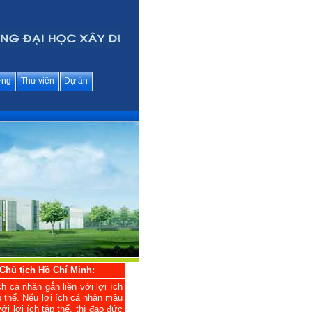
ững
Thư viện
Dự án
Chủ tịch Hồ Chí Minh:
ch cá nhân gắn liền với lợi ích
p thể. Nếu lợi ích cá nhân mâu
ới lợi ích tập thể, thì đạo đức