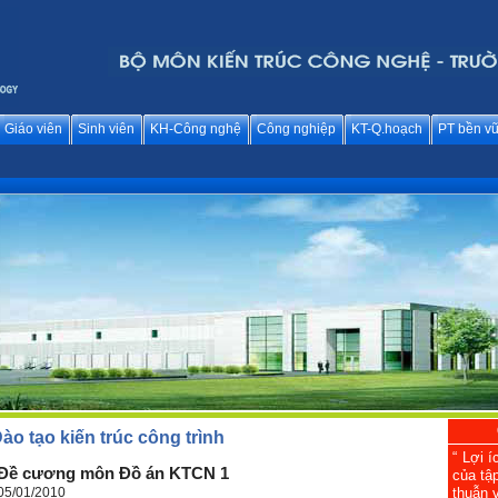
Giáo viên
Sinh viên
KH-Công nghệ
Công nghiệp
KT-Q.hoạch
PT bền v
ào tạo kiến trúc công trình
“ Lợi í
Đề cương môn Đồ án KTCN 1
của tậ
05/01/2010
thuẫn v