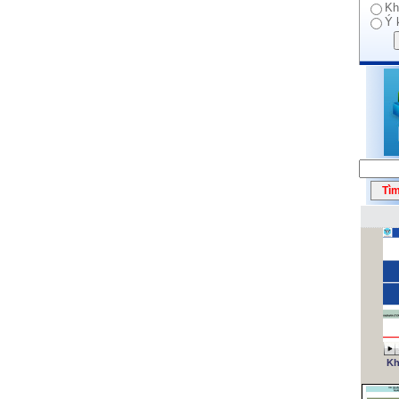
Kh
Ý 
Kh