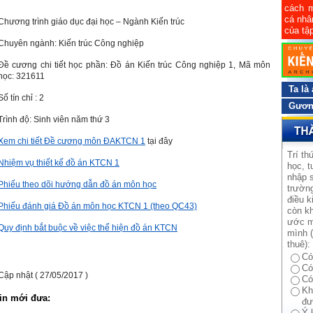
cách m
cá nhâ
Chương trình giáo dục đại học – Ngành Kiến trúc
của tập
Chuyên ngành: Kiến trúc Công nghiệp
Đề cương chi tiết học phần: Đồ án Kiến trúc Công nghiệp 1, Mã môn
học: 321611
Ta là
Số tín chỉ : 2
Gương
Trình độ: Sinh viên năm thứ 3
Xem chi tiết Đề cương môn ĐAKTCN 1
tại đây
Trí th
Nhiệm vụ thiết kế đồ án KTCN 1
học, t
nhập s
Phiếu theo dõi hướng dẫn đồ án môn học
trường
điều k
Phiếu đánh giá Đồ án môn học KTCN 1 (theo QC43)
còn kh
ước m
Quy định bắt buộc về việc thể hiện đồ án KTCN
mình (
thuê):
Có
Có
Cập nhật ( 27/05/2017 )
Có
Kh
in mới đưa:
đư
Ý 