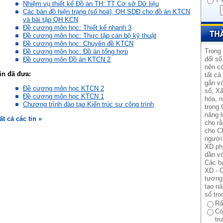
Nhiệm vụ thiết kế Đồ án TH: TT Cơ sở Dữ liệu
Các bản đồ hiện trạng (số hoá), QH SDĐ cho đồ án KTCN
và bài tập QH KCN
Đề cương môn học: Thiết kế nhanh 3
Đề cương môn học: Thực tập cán bộ kỹ thuật
Đề cương môn học: Chuyên đề KTCN
Trong
Đề cương môn học: Đồ án tổng hợp
đổi số
Đề cương môn Đồ án KTCN 2
nên có
in đã đưa:
tất cả
gắn vớ
Đề cương môn học KTCN 2
số, Xã
Đề cương môn học KTCN 1
hóa, n
Chương trình đào tạo Kiến trúc sư công trình
trong 
năng l
ất cả các tin »
cho rằ
cho Ch
người 
XD ph
dần vớ
Các b
XD - C
tương 
tạo n
số tro
Rấ
Có
tr