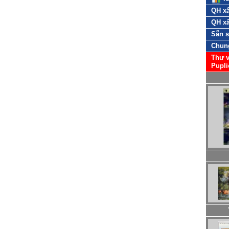
QH xâ
QH xâ
Sẵn 
Chun
Thư v
Pupli