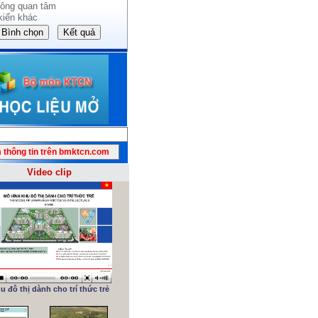
ông quan tâm
kiến khác
Video clip
u đô thị dành cho trí thức trẻ