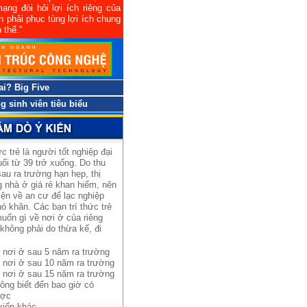
ạng đòi hỏi lợi ích riêng của
n phải phục tùng lợi ích chung
 thể.”
 ai? Big Five
 sinh viên tiêu biểu
ức trẻ là người tốt nghiệp đại
uổi từ 39 trở xuống. Do thu
au ra trường hạn hẹp, thị
 nhà ở giá rẻ khan hiếm, nên
iện về an cư để lạc nghiệp
ó khăn. Các bạn trí thức trẻ
uốn gì về nơi ở của riêng
không phải do thừa kế, đi
 nơi ở sau 5 năm ra trường
 nơi ở sau 10 năm ra trường
 nơi ở sau 15 năm ra trường
ông biết đến bao giờ có
ợc
kiến khác