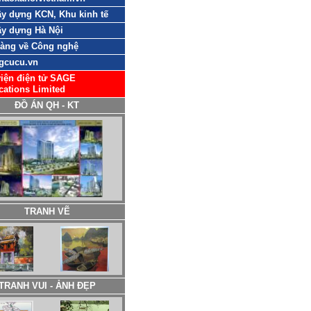
y dựng KCN, Khu kinh tế
y dựng Hà Nội
sàng về Công nghệ
gcucu.vn
iện điện tử SAGE
cations Limited
ĐỒ ÁN QH - KT
TRANH VẼ
TRANH VUI - ẢNH ĐẸP