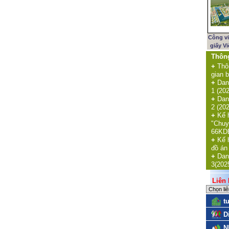
Công v
giấy V
Thôn
+
Thô
gian b
+
Dan
1 (20
+
Dan
2 (20
+
Kế 
"Chuy
66KDE
+
Kế 
đồ án
+
Dan
3(202
Liên k
t
D
N