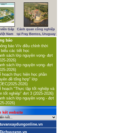
viên Gấp
Cảnh quan công nghiệp
 Việt Nam
tại Fray Bentos, Uruguay
ng báo
ông báo V/v điều chỉnh thời
 biểu các tiết học
nh sách lớp nguyện vọng- đợt
025-2026)
nh sách lớp nguyện vọng- đợt
025-2026)
 hoạch thực hiện học phần
uyên đề tổng hợp" lớp
DEC(2025-2026)
 hoạch "Thực tập tốt nghiệp và
n tốt nghiệp" đợt 3 (2025-2026)
nh sách lớp nguyện vọng - đợt
25-2026)
kết website
tuvanxaydungonline.vn
Dichvusxnn.vn