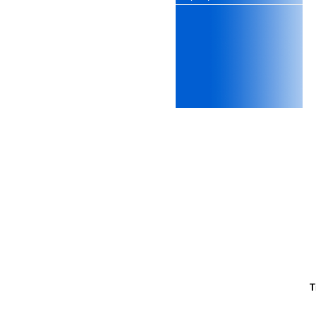
xấu, do không cẩn thận khi
thiết kế;
iii) Mất niềm tin vào chính
mình, nản chí và dẫn đến lo
sợ cho tương lai.
Phải thấy đó là điều không
tốt đẹp do chính em gây ra,
để có trách nhiệm mà sửa
mình.
Được gia đình hỗ trợ, có sức
khỏe và năng lực để học đến
năm thứ 3, là may mắn lắm,
khi so sánh với rất nhiều
thanh niên người Việt khác.
Một số việc phải làm ngay:
i) Thay đổi ngay nhận thức
cũ: Ta phải trở thành người
tài với cả kỹ năng cứng và
mềm phù hợp để cạnh tranh
và hợp tác, không chỉ trong
kiến trúc mà cả lĩnh vực liên
quan khác mà xã hội đang
cần và tạo ra giá trị gia tăng;
ii) Sử dụng thời gian hợp lý:
T
Một ngày ngủ đủ 6- 7 tiếng
để tái tạo sức lao động. Thời
gian còn lại dành cho: Học