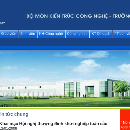
Giáo viên
Sinh viên
KH-Công nghệ
Công nghiệp
KT-Q.hoạch
PT bền v
in tức chung
“ Một 
Khai mạc Hội nghị thượng đỉnh khởi nghiệp toàn cầu
ngày h
12/01/2009