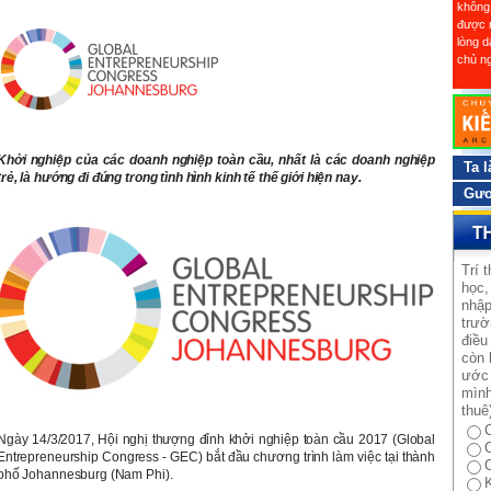
không
được 
lòng d
chủ ng
Khởi nghiệp của các doanh nghiệp toàn cầu, nhất là các doanh nghiệp
Ta l
trẻ, là hướng đi đúng trong tình hình kinh tế thế giới hiện nay.
Gươ
Trí 
học,
nhập
trườ
điều
còn 
ước 
mình
thuê
Ngày 14/3/2017, Hội nghị thượng đỉnh khởi nghiệp toàn cầu 2017 (Global
Entrepreneurship Congress - GEC) bắt đầu chương trình làm việc tại thành
phố Johannesburg (Nam Phi).