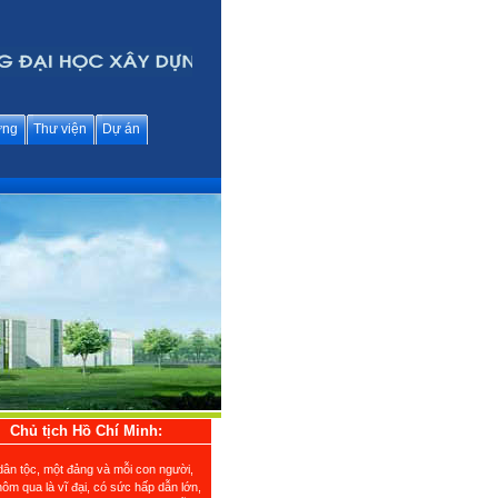
ững
Thư viện
Dự án
Chủ tịch Hồ Chí Minh:
dân tộc, một đảng và mỗi con người,
ôm qua là vĩ đại, có sức hấp dẫn lớn,