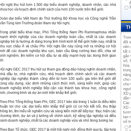
Hội nghị thu hút hơn 1.500 đại biểu doanh nghiệp, doanh nhân, các nhà
khoa học và hoạch định chính sách của hơn 100 nước trên thế giới.
Đoàn đại biểu Việt Nam do Thứ trưởng Bộ Khoa học và Công nghệ Trần
Văn Tùng làm Trưởng đoàn tham dự hội nghị.
Trong phát biểu khai mạc, Phó Tổng thống Nam Phi Rammaphosa nhấn
mạnh khởi nghiệp của các doanh nghiệp toàn cầu, nhất là các doanh
Tron
nghiệp trẻ là hướng đi đúng trong tình hình kinh tế thế giới hiện nay, nhất là
đổi 
khu vực châu Á và châu Phi. Hội nghị lần này cũng mở ra những cơ hội
nên 
mới để các doanh nghiệp khu vực, toàn cầu tăng cường trao đổi, chia sẻ
tất 
kinh nghiệm, tìm kiếm cơ hội đầu tư và đẩy mạnh hợp tác trong thời gian
gắn 
tới.
số, 
hóa,
Hội nghị GEC 2017 thu hút sự tham gia đông đảo hàng nghìn doanh nhân,
tron
nhà đầu tư, nhà nghiên cứu, nhà hoạch định chính sách và các doanh
năng
nghiệp lập nghiệp thành công đến từ hơn 100 quốc gia trên thế giới để
cho 
cùng xây dựng, xác định những cách thức mới, sáng kiến mới, giúp các
cho 
doanh nghiệp khởi nghiệp tiếp cận các thành tựu khoa học, công nghệ
ngườ
mới, chương trình và dự án mới trên khắp thế giới.
XD p
dần 
Theo Phó Tổng thống Nam Phi, GEC 2017 kéo dài trong 1 tuần là điều kiện
Các 
thuận lợi cho các đại biểu trên khắp thế giới có cơ hội kết nối, thu thập
XD -
thông tin, tìm hiểu về nghiên cứu và sáng kiến mới để tiếp tục thục hiện các
tươn
chương trình, dự án và ý tưởng về chính sách, kỹ năng lập nghiệp và điều
tạo 
hành doanh nghiệp, nhất là các doanh nghiệp vừa và nhỏ trong tương lai.
số t
Theo Ban Tổ chức, GEC 2017 là một hội nghị mở, đồng thời quy tụ, tập hợp