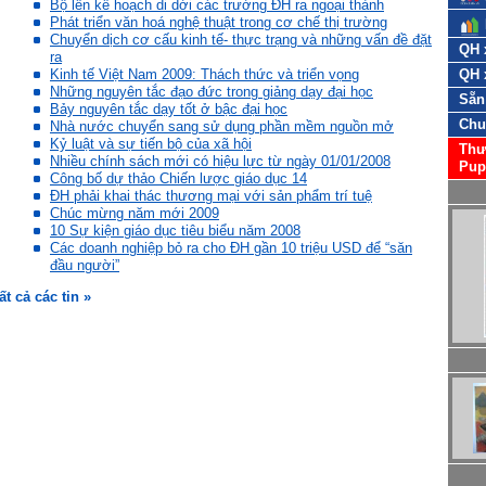
Bộ lên kế hoạch di dời các trường ĐH ra ngoại thành
Phát triển văn hoá nghệ thuật trong cơ chế thị trường
Chuyển dịch cơ cấu kinh tế- thực trạng và những vấn đề đặt
QH 
ra
Kinh tế Việt Nam 2009: Thách thức và triển vọng
QH 
Những nguyên tắc đạo đức trong giảng dạy đại học
Sẵn
Bảy nguyên tắc dạy tốt ở bậc đại học
Chu
Nhà nước chuyển sang sử dụng phần mềm nguồn mở
Kỷ luật và sự tiến bộ của xã hội
Thư
Nhiều chính sách mới có hiệu lực từ ngày 01/01/2008
Pup
Công bố dự thảo Chiến lược giáo dục 14
ĐH phải khai thác thương mại với sản phẩm trí tuệ
Chúc mừng năm mới 2009
10 Sự kiện giáo dục tiêu biểu năm 2008
Các doanh nghiệp bỏ ra cho ĐH gần 10 triệu USD để “săn
đầu người”
ất cả các tin »