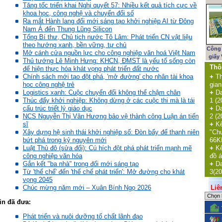
Tăng tốc triển khai Nghị quyết 57: Nhiều kết quả tích cực về
khoa học, công nghệ và chuyển đổi số
Ra mắt Hành lang đổi mới sáng tạo khởi nghiệp AI từ Đông
Nam Á đến Thung Lũng Silicon
Tổng Bí thư, Chủ tịch nước Tô Lâm: Phát triển CN vật liệu
theo hướng xanh, bền vững, tự chủ
Công 
Mở cánh cửa nguồn lực cho công nghiệp văn hoá Việt Nam
giấy
Thủ tướng Lê Minh Hưng: KHCN, ĐMST là yếu tố sống còn
Thô
để hiện thực hóa khát vọng phát triển đất nước
+
Th
Chính sách mới tạo đột phá, 'mở đường' cho nhân tài khoa
gian
học công nghệ trẻ
+
Da
Logistics xanh: Cuộc chuyển đổi không thể chậm chân
1 (2
Thúc đẩy khởi nghiệp: Không dừng ở các cuộc thi mà là tái
+
Da
cấu trúc triết lý giáo dục
2 (2
NCS Nguyễn Thị Vân Hương bảo vệ thành công Luận án tiến
+
Kế
sĩ
"Ch
Xây dựng hệ sinh thái khởi nghiệp số: Đòn bẩy để thanh niên
66K
bứt phá trong kỷ nguyên mới
+
Kế
Luật Thủ đô (sửa đổi): Cú hích đột phá phát triển mạnh mẽ
đồ á
công nghiệp văn hóa
+
Da
Gắn kết "ba nhà" trong đổi mới sáng tạo
3(20
Từ 'thể chế' đến 'thể chế phát triển': Mở đường cho khát
vọng 2045
Liên 
Chúc mừng năm mới – Xuân Bính Ngọ 2026
in đã đưa:
Phát triển và nuôi dưỡng tố chất lãnh đạo