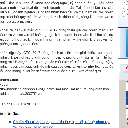
nhiều lĩnh vực kinh tế, khoa học công nghệ, kỹ năng quản lý, điều hành
doanh nghiệp và hoạt động kinh doanh toàn cầu. Tại hội nghị lần này, các
đại biểu, doanh nghiệp và doanh nhân toàn cầu có thể tham dự các phiên
họp toàn thể quy mô lớn về hoạch định chính sách, sáng kiến mới và cơ
hội hợp tác phát triển.
Ngoài ra, các đại biểu dự GEC 2017 cũng tham gia các phiên thảo luận
sâu hơn về các vấn đề khởi nghiệp, kinh doanh, tham vấn, tìm hiểu các dự
án, cơ hội hợp tác kinh doanh mới… trên phạm vi thế giới, khu vực và mỗi
quốc gia mà họ quan tâm.
Nhân dịp này, GEC 2017 cũng tổ chức triển lãm giới thiệu các doanh
nghiệp khởi nghiệp thành công, những chương trình dự án kinh tế lớn
đang và sẽ được triển khai tại các châu lục và toàn cầu, các hoạt động
nghiên cứu, sản xuất kinh doanh của các công ty vừa và nhỏ toàn cầu đã
và đang mang lại lợi ích thiết thực cho quốc gia, khu vực và thế giới.
Thanh Xuân
Nguồn:
http://baodientuchinhphu.vn/Quocte/Khai-mac-Hoi-nghi-thuong-dinh-khoi-
nghiep-toan-cau/300752.vgp
Cập nhật ( 16/03/2017 )
in mới đưa:
Chuẩn đầu ra đại học gắn với năng lực số, trí tuệ nhân tạo
và yêu cầu nghề nghiệp