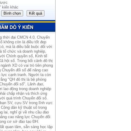
được
Ý kiến khác
g thời đại CMCN 4.0, Chuyển
số không còn là điều tốt đẹp
có, mà là điều bắt buộc đối với
cả tổ chức và doanh nghiệp,
với Chính quyền số, Kinh tế
Xã hội số. Trong bối cảnh đô thị
 ngành XD có vai trò tiên phong
g Chuyển đổi số đế nâng cao
 lực cạnh tranh. Người ta còn
rằng "QH đô thị là bệ phóng
Chuyển đổi số". Lãnh đạo,
i lao động trong doanh nghiệp
hải chấp nhận và thích ứng
với quá trình Chuyển đổi số.
bạn SV, cựu SV trong lĩnh vực
 Công dân kỹ thuật số trong
g lai, nghĩ gì về nhu cầu đào
nâng cao năng lực Chuyển đổi
rong cơ sở đào tạo ĐH:
Rất quan tâm, sẵn sàng học tập