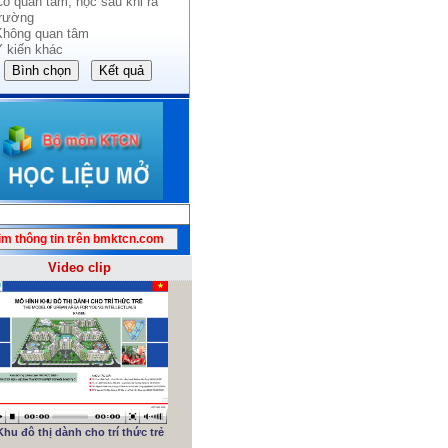
Có quan tâm, học sau khi ra
trường
Không quan tâm
Ý kiến khác
Video clip
Khu đô thị dành cho trí thức trẻ