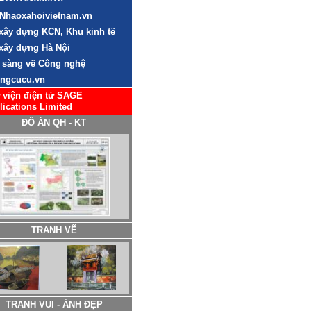
Nhaoxahoivietnam.vn
xây dựng KCN, Khu kinh tế
xây dựng Hà Nội
 sàng về Công nghệ
ngcucu.vn
 viện điện tử SAGE
lications Limited
ĐỒ ÁN QH - KT
TRANH VẼ
TRANH VUI - ẢNH ĐẸP