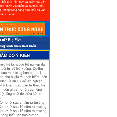
 nhất định hôm nay và ngày mai vẫn
mọi người yêu mến và ca ngợi, nếu
ạ không trong sáng nữa, nếu sa vào
hĩa cá nhân”.
à ai? Big Five
ng sinh viên tiêu biểu
thức trẻ là người tốt nghiệp đại
 tuổi từ 39 trở xuống. Do thu
 sau ra trường hạn hẹp, thị
ng nhà ở giá rẻ khan hiếm, nên
 kiện về an cư để lạc nghiệp
khó khăn. Các bạn trí thức trẻ
muốn gì về nơi ở của riêng
 (không phải do thừa kế, đi
):
Có nơi ở sau 5 năm ra trường
Có nơi ở sau 10 năm ra trường
Có nơi ở sau 15 năm ra trường
Không biết đến bao giờ có