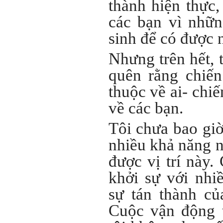
thành hiện thực,
em.
các bạn vì nhữn
Sinh viên Khóa 53KD, Khoa
Kiến trúc Quy hoạch, ĐHXD
sinh để có được 
Hà Nội
Nhưng trên hết, 
quên rằng chiến
Trả lời:
thuộc về ai- chiế
Đã nhận được kết quả Big
Five. Nên ghép thêm kết quả
về các bạn.
của những sinh viên khác,
người khác để có thể so
sánh và rút ra được nhận xét
Tôi chưa bao giờ
ta là ai và từ đó tự sửa mình.
Kết quả cho thấy: Tính cách
nhiều khả năng n
(hay kỹ năng mềm) thuộc loại
trung bình. Yếu về tính
được vị trí này.
hướng ngoại.
Từng bước, từng bước mà cố
khởi sự với nhiề
gắng hơn.
sự tán thành củ
Ngày 3/2/2023, thày Phạm
Đình Tuyển
Cuộc vận động 