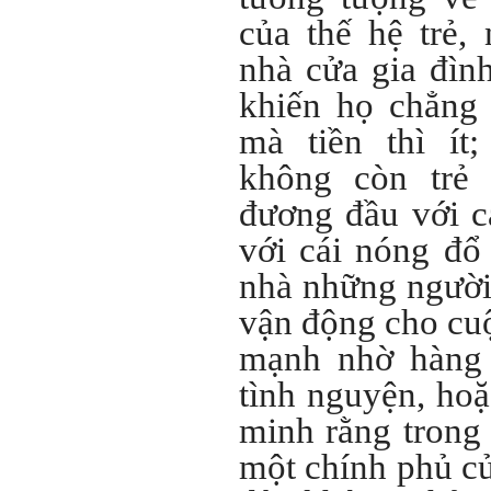
mình là ai và đã có những
của thế hệ trẻ,
thay đổi .
Tính cách Tận tâm và
nhà cửa gia đìn
Hướng ngoại được cải
thiện so với trước.
khiến họ chẳng 
Tính cách Cân bằng cảm
xúc vẫn yếu như cũ. Theo
mà tiền thì ít
các nghiên cứu mà thày
được biết, tính cách Cân
không còn trẻ
bằng cảm xúc là cốt lõi.
Mọi năng lực hoạt động
đương đầu với cá
chuyên môn, xã hội của
một con người đều dựa
với cái nóng đổ
vào đây mà ra cả.
Ta có mặt trên đời này đều
nhà những người
có nguyên cớ tốt đẹp nào
đó.
Phải tự tin hơn nữa
vào chính mình, trước hết
vận động cho cuộ
là từ công việc chuyên
môn, nay chính là đồ án tốt
mạnh nhờ hàng 
nghiệp.
Thày sẽ hỗ trợ chuyên
tình nguyện, hoặ
môn để em có kết quả tốt
nhất trong việc thực hiện
minh rằng trong 
học phần Đồ án tốt nghiệp.
Ngày 10/6/2022. Thày
một chính phủ củ
Phạm Đình Tuyển.