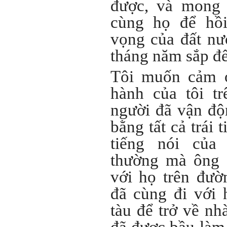
được, và mong 
Ngày 4/11/2023; Thày
Phạm
cùng họ để hồi
Đình Tuyển
vọng của đất nư
Hỏi:
tháng năm sắp đế
Em kính chào thầy ạ.
Em đang đọc lần 2 quyển
sách Nghĩ giàu làm giàu,
Tôi muốn cảm 
xuất bản lần đầu năm
1937. Quyển sách được viết
từ 90 năm trước nhưng nó
hành của tôi t
vẫn đang phản ánh nhiều
thực tế.
người đã vận độ
Em đã đọc được rằng "các
cơ sở giáo dục cần có trách
bằng tất cả trái 
nhiệm hơn nữa trong việc
định hướng nghề nghiệp cho
sinh viên".
tiếng nói của
Em nghĩ đó là việc các thầy
đang làm không ngừng.
thường mà ông 
Em viết mail này để cảm ơn
công việc của thầy ạ.
với họ trên đườ
Em cảm ơn thầy đã đọc ạ.
Sinh viên 60KD3
đã cùng đi với 
Trả lời:
tàu để trở về nh
Thày đã nhận được thư của
em.