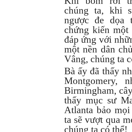
Khi bom rơi t
chúng ta, khi 
ngược đe dọa t
chứng kiến một 
đáp ứng với nhữn
một nền dân chủ
Vâng, chúng ta c
Bà ấy đã thấy nh
Montgomery, 
Birmingham, cây
thấy mục sư Ma
Atlanta bảo mọi
ta sẽ vượt qua m
chúng ta có thể!