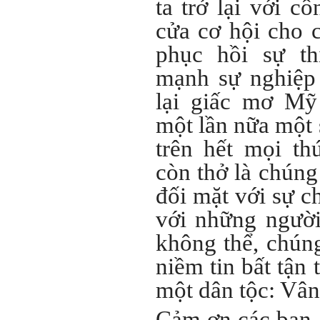
ta trở lại với c
cửa cơ hội cho c
phục hồi sự t
mạnh sự nghiệp 
lại giấc mơ Mỹ
một lần nữa một 
trên hết mọi th
còn thở là chúng
đối mặt với sự ch
với những người
không thể, chúng 
niềm tin bất tận 
một dân tộc: Vân
Cảm ơn các bạn.