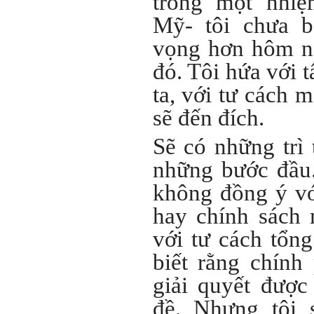
trong một nhi
2/6/2022. Thày Phạm Đình
Mỹ- tôi chưa b
Tuyển.
vọng hơn hôm na
Em chào bộ môn ạ,
Hỏi:
em là Hoàng Đức Dương
đó. Tôi hứa với t
lớp 66XD8 msv-0013966
đang làm bài tiểu luận về
ta, với tư cách m
công trình dân dụng ạ em
thấy bộ môn có đăng bài
sẽ đến đích.
về công trình galaxy soho
ở Trung Quốc vậy em
Sẽ có những trì 
muốn xin bộ môn cho em
bài đăng đó được không ạ,
những bước đầu.
em xin cảm ơn bộ môn,em
chào bộ môn ạ.
không đồng ý vớ
Trang WEB
hay chính sách 
Trả lời:
bmktcn.com được thành
lập với mục tiêu chính là
với tư cách tổng
phục vụ sinh viên. Đương
nhiên là em được đăng lại
biết rằng chính
các bài viết trên trang WEB
này.
giải quyết được
Chủ biên: TS. Phạm ĐÌnh
Tuyển
đề. Nhưng tôi 