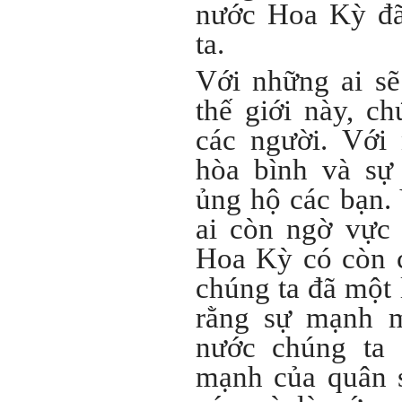
nước Hoa Kỳ đã
thấy mệt mỏi với công việc
của mình không. Hiện tại có
ta.
những lúc em cảm thấy kém
cỏi so với người khác, xin
thầy cho em lời khuyên được
Với những ai sẽ
không ạ?
thế giới này, ch
Em cảm ơn thầy rất nhiều.
Trả lời:
các người. Với
hòa bình và sự 
Thày đã nhận được thư của
em
ủng hộ các bạn. 
Chắc chắn trong cuộc đời
không có ai chỉ toàn thành
ai còn ngờ vực 
công cả.
Trong hoạt động chính trị,
Hoa Kỳ có còn 
thất bại là gắn với tính mạng.
Trong hoạt động kinh tế, thất
bại là gắn với thiệt hại về
chúng ta đã một
kinh tế và thời gian.
Trong hoạt động xã hội, thất
rằng sự mạnh m
bại là mất niềm tin và vị
thế…
nước chúng ta 
Trong thời đại hội nhập ngày
mạnh của quân s
nay, con người phải cạnh
tranh với những đối thủ rất