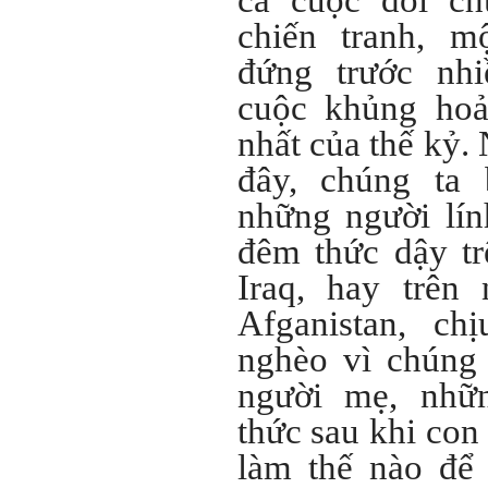
cả cuộc đời ch
3) Chuản bị các quy định,
chiến tranh, m
tiêu chuẩn thiết kế có liên
quan đến đề tài; in thành
đứng trước nh
một bộ hồ sơ, khi đi thông
qua mang theo (hoàn thành
cuộc khủng hoản
trong tuần thứ 2)
4) Tìm 5 ví dụ trên thế giới
nhất của thế kỷ.
về các công trình tương tự
với loại hình dự kiến trong
đây, chúng ta 
đề tài tốt nghiệp; nhận xét
và đánh giá, kết luận rút ra
để có thể ứng dụng cho đề
những người lí
tài (4 tuần phải hoàn
thành);
đêm thức dậy t
5) Đọc lại các nguyên lý
thiết kế kiến trúc đã được
Iraq, hay trên
học (phải làm ngay và liên
tục cho đến khi bảo vệ đề
Afganistan, c
tài);
6) Nên tự đánh giá Ta là ai.
nghèo vì chúng
Đánh giá theo phần mềm
Big Five- tính cách sinh
người mẹ, nhữ
viên, để thày biết rõ hơn về
sinh viên.
thức sau khi con 
Phần mềm đánh
giá:
http://talaai.com.vn/
làm thế nào để 
(talaai.com.vn)
Sau đó gửi ngay kết quả