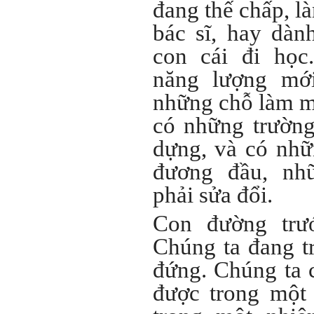
đang thế chấp, là
đánh giá tính cách cho
thày, để có thể hỗ trợ.
bác sĩ, hay dàn
Gặp nhau 2 tuần/lần. Mỗi
con cái đi họ
lần gặp cần chuẩn bị sẵn
câu hỏi để có thể trao đổi
năng lượng mới
tối đa những vấn đề liên
quan đến đề tài tốt nghiệp
những chỗ làm mớ
mà không tự trả lời được.
Địa điểm gặp: Chiều thứ tư
có những trườn
hàng tuần, từ 16h - 17h30
tại Văn phòng Bộ môn
dựng, và có nhữ
KTCN.
đương đầu, nh
Đồ án tốt nghiệp là một sự
kiện quan trọng của đời
người lao động trí óc.
phải sửa đổi.
Phải nỗ lực hết sức và
dành tất cả thời gian,
Con đường trướ
nguồn lực cho đồ án. Từ
đây mới có kết quả tốt
Chúng ta đang t
nhất, để trải nghiệm, hình
thành năng lực cần thiết
đứng. Chúng ta 
chuẩn bị cho việc ra
trường và làm việc với vô
được trong một
số những người tài khác
trong xã hội.