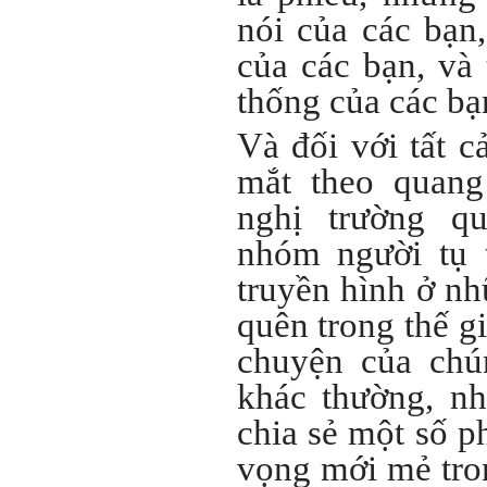
của em.
nói của các bạn,
Học kỹ năng mềm phối hợp
với các thành viên có liên
của các bạn, và 
quan trong hoạt động tư vấn
là một trong những mục tiêu
thống của các bạ
của việc Làm đồ án theo
nhóm.
Ai cũng phải nỗ lực tự học
Và đối với tất c
điều này để đình hình được
nhận thức: Sức mạnh và vị
mắt theo quan
thế của một tổ chức chủ yếu
được xây dựng trên nền tảng
nghị trường q
của việc "Cùng nghĩ,Cùng
làm".Từ đó mới mong công
nhóm người tụ 
việc đạt được hiệu quả cao
nhất.
truyền hình ở nh
23/4/2019. Thày Phạm Đình
Tuyển
quên trong thế gi
chuyện của chún
Hỏi:
Em chào thầy, các câu trả lời
khác thường, n
của thầy khiến em thấy rất
hữu ích. Em muốn hỏi thầy
chia sẻ một số p
khi thầy gặp những bế tắc
hay thất bại trong cuộc sống
vọng mới mẻ tron
thầy đã tự khắc phục như thế
nào, có khi nào thầy cảm