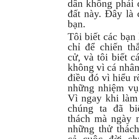
dân không phải đ
E chào thầy ạ! E là
Hỏi:
đất này. Đây là 
Thắng ,sinh vien nhận đồ
án tốt nghiệp nhóm thầy,
bạn.
nhóm mình có nhóm zalo
riêng hay thế nào để trao
đổi về đồ án k ạ ? Em tìm
Tôi biết các bạn
sđt thầy để add Zalo nhưng
không được ạ! Em cảm ơn
chỉ để chiến th
thầy.
Trả lời: Trao đổi trực tiếp
cử, và tôi biết 
với thày qua mail.
không vì cá nhân
Một số nội dung chính thực
hiện trong 4 tuần đầu tiên: :
điều đó vì hiểu r
1) Đọc kỹ các yêu cầu về
những nhiệm vụ 
nội dung Học phần đồ án
tốt nghiệp của Khoa và Bộ
Vì ngay khi làm 
môn KTCN; in thành một
bộ hồ sơ, khi đi thông qua
chúng ta đã bi
mang theo (hoàn thành
ngay trong tuần thứ 1)
thách mà ngày 
2) Báo cáo về tên đề tài tốt
nghiệp, vị trí cụ thể khu đất
những thử thách
dự kiến theo tỷ lệ 1/500
(hoàn thành trong tuần thứ
1)