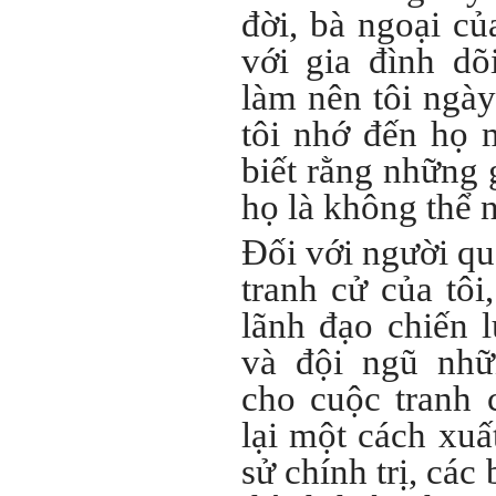
xây dựng'. Dự kiến tháng
đời, bà ngoại củ
5/2023 xuất bản.
Chúc mọi điều tốt lành.
với gia đình dõ
Ngày 8/3/2023; Thày Phạm
Đình Tuyển
làm nên tôi ngà
tôi nhớ đến họ 
Hỏi:
biết rằng những 
Thưa thầy, em xin gửi kết quả
họ là không thể 
bigfive mới của bản thân,
qua đây em cũng xin cảm ơn
Đối với người qu
thầy vì thông qua bài khảo
sát bigfive và những lời thầy
tranh cử của tôi
nói, em đã cố gắng khắc
phục những yếu điểm của
lãnh đạo chiến 
bản thân và cũng như trau
dồi thêm kiến thức để khai
phá bản thân, và thực tế đã
và đội ngũ nhữ
có những chuyển biến tích
cực trong cuộc sống và công
cho cuộc tranh 
việc của em, tuy vậy bản thân
em cũng vẫn còn những
lại một cách xuất
thiếu sót, những điều em
chưa thay đổi đc, em mong
sử chính trị, các
thầy thông cảm và trân thành
cảm ơn thầy đã lắng nghe