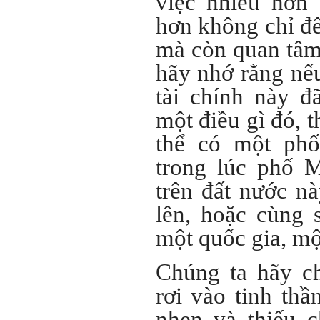
việc nhiều hơn
Thày đã nhận được thư
hơn không chỉ đế
của em.
Đối với một đất nước: Hiền
mà còn quan tâm
tài như nguyên khí quốc
gia. Mạnh hay yếu từ đó
hãy nhớ rằng nế
mà ra cả.
Đối với một cá nhân: Suốt
tài chính này đ
cả đời gắn với việc học:
Học cái gì và học thày nào.
một điều gì đó, t
Và sự học luôn đi cùng với
sự sang trọng và thịnh
thể có một phố
vượng.
Những người giỏi hay
trong lúc phố 
người hiền tài có thể thức
tỉnh cho ta học cái gì một
cách hiệu quả và qua đó họ
trên đất nước nà
cũng trở thành thày của ta.
Người tài giỏi là người làm
lên, hoặc cùng 
những việc mang lại giá trị
gia tăng cao mà người
một quốc gia, mộ
thường không làm được.
Người hiền tài là người
mang tài của mình ra giúp
Chúng ta hãy c
xã hội.
Vị thế xã hội cấp độ nào thì
rơi vào tinh thầ
có người tài, người hiền tài
cấp độ đó, ví như người tài
nhen và thiếu 
giỏi trong lớp, trong