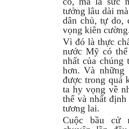
có, mà là sức 
mạnh mà trong nhiều trường
hợp ta còn chưa biết nhiều
tưởng lâu dài mà
về họ; giống như đi thi
Olimpic mà không biết sẽ
dân chủ, tự do,
phải thi môn gì; đến đó mới
rõ.
vọng kiên cường
Chính vì vậy, xã hội bây giờ
cần những người: i) Tư
tưởng tiến bộ; ii) Yêu tự do;
Vì đó là thực ch
iii) Hoạt động đa năng và biết
liên kết với nhiều người để
nước Mỹ có thể 
làm nhiều việc; trong đó đặc
biệt với em là nhân tố thứ
nhất của chúng t
ba.
hơn. Và những 
Nếu một người chỉ chăm
chăm làm một việc; việc đó
được trong quá 
thất bại có nghĩa là mất tất
cả.
ta hy vọng về n
Nếu một người làm ba việc;
một việc thành công, hai việc
thể và nhất định
thất bại, điều đó cũng chấp
nhận được.
tương lai.
Nếu một người làm năm việc;
ba việc thành công, hai việc
thất bại, điều đó được coi
Cuộc bầu cử 
như đã thành công.