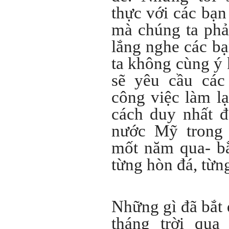
Hỏi:
thực với các bạn
Em gửi thày bài Trắc nghiệm
mà chúng ta phả
tính cách – Big Five
(talaai.com.vn)
lắng nghe các bạ
ta không cùng ý k
Trả lời:
Thày đã nhận được biểu
sẽ yêu cầu các
tượng Big Five của em. Đây
là Big Five rất điển hình của
công việc làm lạ
sinh viên. Em còn là người
mạnh về Hướng ngoại, một
cách duy nhất đ
tính cách rất được coi trọng
trong Thời đại liên kết và hội
nước Mỹ trong 
nhập.
Do còn trong giai đoạn là
mốt năm qua- bằ
sinh viên gắn với Học hỏi,
Học tập là chính và chưa có
từng hòn đá, từng
Học hành, nên tính cách Tận
tâm của em còn thiếu mạnh
mẽ so với tính cách khác.
Khi làm việc trong doanh
nghiệp hay tổ chức nào đó,
Những gì đã bắt 
người sử dụng lao động
đánh giá trước hết tính cách
tháng trời qua
Tận tâm và là kỹ năng mềm
cơ bản của mỗi nhân viên.