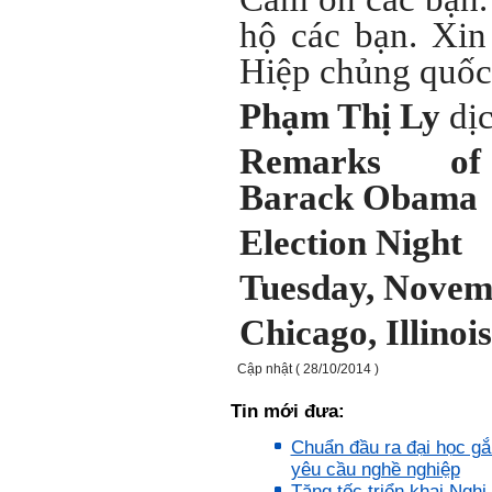
hộ các bạn. Xi
Hiệp chủng quố
Phạm Thị Ly
dị
Remarks of 
Barack Obama
Election Night
Tuesday, Novem
Chicago
, Illinois
Cập nhật ( 28/10/2014 )
Tin mới đưa:
Chuẩn đầu ra đại học gắn
yêu cầu nghề nghiệp
Tăng tốc triển khai Nghị