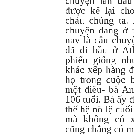
chuyện lần đầu
Đã đi học được đến bậc đại
học, chắc chắn em có cơ hội
được kể lại ch
hơn rất nhiều người không
có điều kiện đi học ngoài xã
cháu chúng ta.
hội kia (thậm chí nhiều người
còn khuyết tật).
chuyện đang ở tr
Hãy học và rèn luyện trở
thành người đa năng, nghĩa
nay là câu chuy
là tập làm nhiều việc một lúc
(ưu tiên là việc theo chuyên
đã đi bầu ở At
môn giỏi nhất của mình, tiếp
đến là việc mà xã hội đang
phiếu giống nh
cần và cuối cùng là việc mà
mình yêu thích). Cũng chính
khác xếp hàng đ
từ đây em sẽ tìm được những
mặt mạnh của mình.
họ trong cuộc b
Đối với những người tri thức,
trong tâm thức của họ không
một điều- bà A
có chỗ cho từ “bế tắc” và “mệt
mỏi”, chỉ có từ “khó khăn” và
106 tuổi. Bà ấy đ
“sáng tạo” để vượt qua mà
thôi. (Tất nhiên, trong cuộc
thế hệ nô lệ cuối
sống ai cũng phải chịu
những nỗi đau buồn, ví như
mà không có x
sự mất mát của người thân,
bạn bè, đồng loại).
cũng chẳng có má
Một điều nữa em cũng cần
biết: Sức mạnh để làm