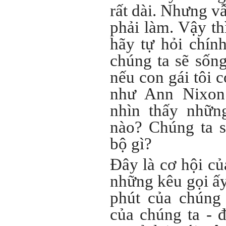
rất dài. Nhưng v
phải làm. Vậy th
hãy tự hỏi chín
chúng ta sẽ sống
nếu con gái tôi 
như Ann Nixon
nhìn thấy nhữn
nào? Chúng ta s
bộ gì?
Đây là cơ hội của
những kêu gọi ấy
phút của chúng 
của chúng ta - 