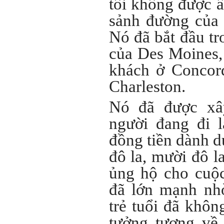
tôi không được ấ
Hỏi: E
m gửi thầy kết quả
sảnh đường của 
Big Five ạ.
Nó đã bắt đầu t
của Des Moines,
khách ở Concor
Charleston.
Nó đã được xâ
người đang đi 
đồng tiền dành d
đô la, mười đô la
ủng hộ cho cuộ
đã lớn mạnh nh
Trả lời: Thày đã nhận
trẻ tuổi đã khô
được kết quả đánh giá Big
Five của em.
tưởng tượng về
Sau một năm tự nhìn nhận