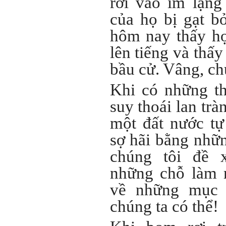
rơi vào im lặn
của họ bị gạt b
hôm nay thấy họ
lên tiếng và thấy
bầu cử. Vâng, ch
Khi có những th
suy thoái lan trà
một đất nước tự
sợ hãi bằng nhữ
chúng tôi đề x
những chỗ làm 
về những mục 
chúng ta có thể!