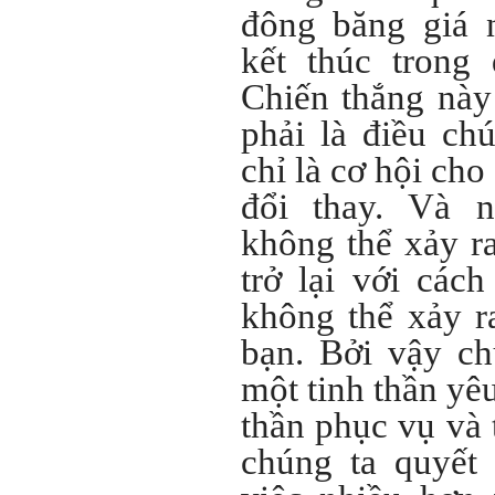
đông băng giá 
Không đợi đến lúc ra trường,
ngay từ bây giờ em dành
kết thúc trong
quan tâm hơn cho tính cách
này. Nếu làm được như vậy,
Chiến thắng này
sẽ thuận lợi hơn khi thử việc
và nhiều cơ hội hơn trong sự
phải là điều ch
nghiệp.
Khi trắc nghiệm Big Five, Tận
tâm cũng là tính cách nổi trội
chỉ là cơ hội cho
của thày. Trong công việc,
thày luôn có thiện cảm với
đổi thay. Và 
những người Tận tâm.
Chúc em sớm trở thành con
không thể xảy r
người thật sự Tận tâm.
trở lại với các
Ngày 24/4/2021, Thày Phạm
Đình Tuyển.
không thể xảy r
bạn. Bởi vậy ch
Hỏi:
Em thưa thầy, thầy có thể
một tinh thần yê
cho em hỏi làm sao mình
có thể kết nối làm quen với
những người giỏi hơn mình
thần phục vụ và
ạ, em cảm ơn thầy.
chúng ta quyết
Trả lời: