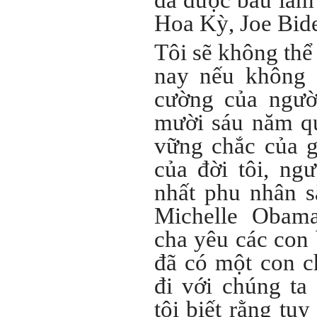
đã được bầu làm
Rất cám ơn về những dòng
chia sẻ, động viên.
Hoa Kỳ, Joe Bid
Định hướng nghề nghiệp
cho sinh viên không chỉ liên
Tôi sẽ không thể
quan đến việc đào tạo kỹ
năng cứng mà còn phải là kỹ
năng mềm, liên quan trước
nay nếu không 
hết đến năng lực đổi mới
sáng tạo và khởi nghiệp.
cường của người
Cuốn sách "Nghĩ giàu, làm
giàu" chỉ là một trong những
nội dung mà thế hệ trẻ quan
mười sáu năm qu
tâm.
Điều lớn lao hơn là họ phải
vững chắc của g
có năng lực tự thân và năng
lực tự rèn luyện để hình
của đời tôi, ng
thành sự nghiệp và trở thành
người tốt cho gia đình, cộng
đồng và xã hội, phù hợp với
nhất phu nhân s
chuẩn mực chung của loài
người trong thế kỷ 21.
Michelle Obama
Sinh viên là tương lai của
thày.
cha yêu các con 
Thày cùng các thày cô giáo
khác đang nỗ lực hết sức để
biến tương lai tốt đẹp đó
đã có một con c
thành hiện thực.
Thày đang viết một cuốn
đi với chúng ta
sách với tiêu đề: 'Nâng cao
năng lực khởi nghiệp đổi mới
tôi biết rằng tu
sáng tạo cho sinh viên (và
cựu sinh viên) trong lĩnh vực