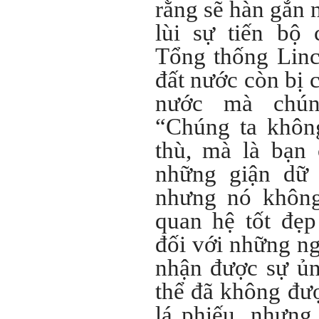
rằng sẽ hàn gắn 
cũng luôn mạnh mẽ hướng
về điều đó.
lùi sự tiến bộ
Là sinh viên, trước hết hãy
tìm thày hay người giỏi
Tổng thống Linc
trong lớp, khoa, trường;
trong gia đình và dòng họ
đất nước còn bị c
để học.
Thày chúc em sớm thành
nước mà chún
công.
“Chúng ta khôn
Ngày 19/4/2021. Thày
Phạm Đình Tuyển
thù, mà là bạn
Hỏi:
những giận dữ 
Em thưa thầy (cô). Trong quá
nhưng nó khôn
trình làm đồ án thì trong lớp
có nhóm không hoà đồng
quan hệ tốt đẹp
được và bạn trong nhóm xin
sang nhóm khác. Vậy bạn đó
đối với những n
đề xuất chuyển nhóm với thầy
trong buổi thông tới luôn
nhận được sự ủn
được không ạ? Em cảm ơn ạ!
thể đã không đư
Trả lời:
lá phiếu, nhưng 
Bộ môn đã nhận được thư