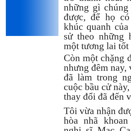
những gì chúng 
để có trách nhiệm mà sửa
mình.
Được gia đình hỗ trợ, có sức
được, để họ có
khỏe và năng lực để học đến
năm thứ 3, là may mắn lắm,
khúc quanh của 
khi so sánh với rất nhiều
thanh niên người Việt khác.
sử theo những 
Một số việc phải làm ngay:
một tương lai tốt
i) Thay đổi ngay nhận thức
cũ: Ta phải trở thành người
Còn một chặng đ
tài với cả kỹ năng cứng và
mềm phù hợp để cạnh tranh
nhưng đêm nay, v
và hợp tác, không chỉ trong
kiến trúc mà cả lĩnh vực liên
đã làm trong n
quan khác mà xã hội đang
cần và tạo ra giá trị gia tăng;
ii) Sử dụng thời gian hợp lý:
cuộc bầu cử này, 
Một ngày ngủ đủ 6- 7 tiếng
để tái tạo sức lao động. Thời
thay đổi đã đến 
gian còn lại dành cho: Học
ngoại ngữ và chuyển đổi số;
Đi học đầy đủ và lắng nghe
Tôi vừa nhận đượ
bài giảng; Đọc sách và tài
liệu bổ sung kiến thức; Chủ
hòa nhã khoan
động trao đổi chuyên môn
với giảng viên và bạn bè;
nghị sĩ Mac Ca
iii) Chăm chỉ tự học tập: Lời