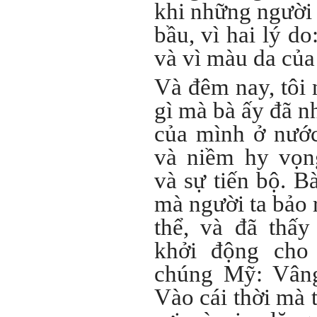
khi những người 
những điều khác biệt và sẽ
thành công, không phải chỉ
bầu, vì hai lý do
xuất phát từ bản thân em, từ
thế giới thực tại này, mà còn
được khởi nguồn từ sức
và vì màu da của
mạnh tinh thần của tiền
nhân, tổ tiên và dòng họ gia
Và đêm nay, tôi 
đình em. Vì vậy, phải tìm
hiểu, học để phát huy cho
gì mà bà ấy đã nh
được sức mạnh tinh thần
này, thậm chí biến thành
của mình ở nướ
niềm tin cốt lõi của mình.
và niềm hy vọn
Chúc em trở thành con người
đa năng và thành công.
và sự tiến bộ. Bà
Ngày 4/12/2018. Thày Phạm
mà người ta bảo 
Đình Tuyển
thể, và đã thấ
khởi động cho
chúng Mỹ: Vâng
Vào cái thời mà 