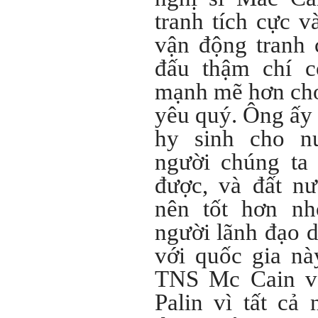
chê ghê gớm nhất là Kẻ lười
tranh tích cực v
nhác. Từ Kẻ lười nhác đến
Kẻ hèn hạ và vô dụng rất gần
vận động tranh 
nhau. Không phải lúc nào
cũng có người bên cạnh mà
đấu thậm chí c
học hỏi, mà phải có kế hoạch
tự học, từ trong sách vở đến
mạnh mẽ hơn cho
mạng xã hội và thực tế;
iv) Mở ra với thế giới bên
yêu quý. Ông ấy
ngoài: Tìm người có đức, có
tài mà chơi để học kiến thức
hy sinh cho 
và sự đồng thuận; Ra với môi
trường tự nhiên mà hòa vào
người chúng ta
trong đó. Sẵn sàng trải
nghiệm làm những điều tốt
được, và đất nư
đẹp;
v) Còn 2 năm nữa mới ra
nên tốt hơn n
trường. Phải học để tốt
nghiệp đại học, điểm khởi
người lãnh đạo 
đầu sự nghiệp của một
người tri thức. Đây là thời
với quốc gia nà
gian đủ để em tìm lại sự cân
bằng cảm xúc và tận tâm
thay đổi chính mình.
TNS Mc Cain v
Nếu có vấn đề gì về việc học
Palin vì tất cả
tập có thể trao đổi với thày.
Thày sẵn sàng đồng hành.