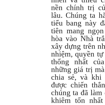
trường, trong ngành, trong
nền chính trị c
vùng, trong quốc gia và thế
giới.
lâu. Chúng ta h
Mỗi người thường tìm và
chơi với người giỏi phù
tiểu bang này đ
hợp với vị thế của họ. Khi
tiến bộ, sang một vị thế
tiên mang ngọn
mới cao hơn, lại tìm thày
giỏi tương xứng ở vị thế
hòa vào Nhà tr
đó mà học.
Khi đã tài giỏi trong một vị
xây dựng trên nhữ
thế, chính ta lại trở thành
người thày để dẫn dắt
nhiệm, quyền tự 
những người khác chưa có
điều kiện giỏi bằng ta. Từ
thống nhất củ
đây ta cũng có được phẩm
cách của người chủ và
những giá trị mà
người lãnh đạo.
Khi đã hiểu được sự cần
chia sẻ, và kh
thiết của việc tìm người
giỏi hay người hiền tài để
được chiến thắ
học và hành, thì tất yếu ta
sẽ tự thay đổi để tìm được
cách kết nối với họ.
chúng ta đã làm 
Những hiền tài luôn mong
muốn làm những điều tốt
khiêm tốn nhất
đẹp. Vậy hãy thể hiện cho
họ thấy tính cách của ta