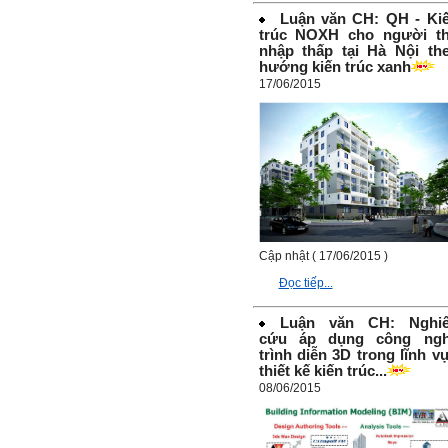
nhác. Từ Kẻ lười nhác đến
Luận văn CH: QH - Ki
Kẻ hèn hạ và vô dụng rất gần
trúc NOXH cho người t
nhau. Không phải lúc nào
nhập thấp tại Hà Nội th
cũng có người bên cạnh mà
hướng kiến trúc xanh
học hỏi, mà phải có kế hoạch
17/06/2015
tự học, từ trong sách vở đến
mạng xã hội và thực tế;
iv) Mở ra với thế giới bên
ngoài: Tìm người có đức, có
tài mà chơi để học kiến thức
và sự đồng thuận; Ra với môi
trường tự nhiên mà hòa vào
trong đó. Sẵn sàng trải
nghiệm làm những điều tốt
đẹp;
v) Còn 2 năm nữa mới ra
Cập nhật ( 17/06/2015 )
trường. Phải học để tốt
Đọc tiếp...
nghiệp đại học, điểm khởi
đầu sự nghiệp của một
người tri thức. Đây là thời
Luận văn CH: Nghi
gian đủ để em tìm lại sự cân
cứu áp dụng công ng
bằng cảm xúc và tận tâm
trình diễn 3D trong lĩnh v
thay đổi chính mình.
thiết kế kiến trúc...
08/06/2015
Nếu có vấn đề gì về việc học
tập có thể trao đổi với thày.
Thày sẵn sàng đồng hành.