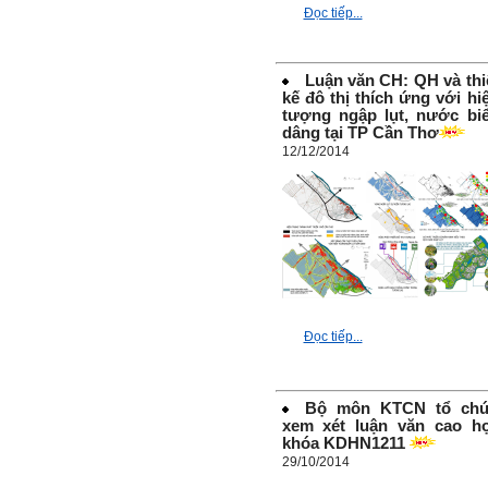
chia sẻ, động viên.
Đọc tiếp...
Định hướng nghề nghiệp
cho sinh viên không chỉ liên
quan đến việc đào tạo kỹ
năng cứng mà còn phải là kỹ
Luận văn CH: QH và thi
năng mềm, liên quan trước
kế đô thị thích ứng với hi
hết đến năng lực đổi mới
sáng tạo và khởi nghiệp.
tượng ngập lụt, nước bi
Cuốn sách "Nghĩ giàu, làm
dâng tại TP Cần Thơ
giàu" chỉ là một trong những
12/12/2014
nội dung mà thế hệ trẻ quan
tâm.
Điều lớn lao hơn là họ phải
có năng lực tự thân và năng
lực tự rèn luyện để hình
thành sự nghiệp và trở thành
người tốt cho gia đình, cộng
đồng và xã hội, phù hợp với
chuẩn mực chung của loài
người trong thế kỷ 21.
Sinh viên là tương lai của
thày.
Đọc tiếp...
Thày cùng các thày cô giáo
khác đang nỗ lực hết sức để
biến tương lai tốt đẹp đó
thành hiện thực.
Thày đang viết một cuốn
Bộ môn KTCN tổ ch
sách với tiêu đề: 'Nâng cao
xem xét luận văn cao h
năng lực khởi nghiệp đổi mới
khóa KDHN1211
sáng tạo cho sinh viên (và
29/10/2014
cựu sinh viên) trong lĩnh vực
xây dựng'. Dự kiến tháng