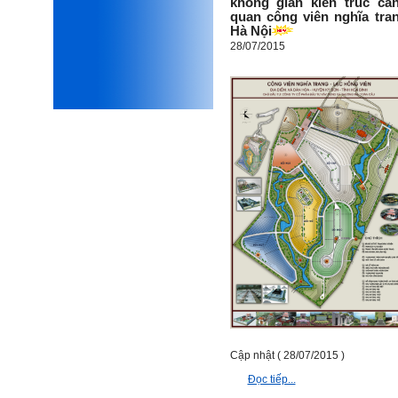
không gian kiến trúc cả
mình.
quan công viên nghĩa tra
Được gia đình hỗ trợ, có sức
Hà Nội
khỏe và năng lực để học đến
28/07/2015
năm thứ 3, là may mắn lắm,
khi so sánh với rất nhiều
thanh niên người Việt khác.
Một số việc phải làm ngay:
i) Thay đổi ngay nhận thức
cũ: Ta phải trở thành người
tài với cả kỹ năng cứng và
mềm phù hợp để cạnh tranh
và hợp tác, không chỉ trong
kiến trúc mà cả lĩnh vực liên
quan khác mà xã hội đang
cần và tạo ra giá trị gia tăng;
ii) Sử dụng thời gian hợp lý:
Một ngày ngủ đủ 6- 7 tiếng
để tái tạo sức lao động. Thời
gian còn lại dành cho: Học
ngoại ngữ và chuyển đổi số;
Đi học đầy đủ và lắng nghe
bài giảng; Đọc sách và tài
liệu bổ sung kiến thức; Chủ
động trao đổi chuyên môn
Cập nhật ( 28/07/2015 )
với giảng viên và bạn bè;
Đọc tiếp...
iii) Chăm chỉ tự học tập: Lời
chê ghê gớm nhất là Kẻ lười