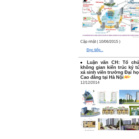
Ngày 4/11/2023; Thày
Phạm
Đình Tuyển
Hỏi:
Em kính chào thầy ạ.
Em đang đọc lần 2 quyển
sách Nghĩ giàu làm giàu,
xuất bản lần đầu năm
Cập nhật ( 10/06/2015 )
1937. Quyển sách được viết
từ 90 năm trước nhưng nó
Đọc tiếp...
vẫn đang phản ánh nhiều
thực tế.
Em đã đọc được rằng "các
Luận văn CH: Tổ ch
cơ sở giáo dục cần có trách
không gian kiến trúc ký t
nhiệm hơn nữa trong việc
xá sinh viên trường Đại họ
định hướng nghề nghiệp cho
Cao đẳng tại Hà Nội
sinh viên".
Em nghĩ đó là việc các thầy
12/12/2014
đang làm không ngừng.
Em viết mail này để cảm ơn
công việc của thầy ạ.
Em cảm ơn thầy đã đọc ạ.
Sinh viên 60KD3
Trả lời:
Thày đã nhận được thư của
em.
Rất cám ơn về những dòng