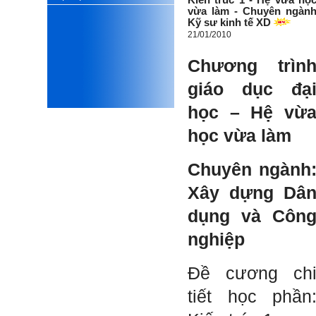
thiết kế;
vừa làm - Chuyên ngàn
iii) Mất niềm tin vào chính
Kỹ sư kinh tế XD
mình, nản chí và dẫn đến lo
21/01/2010
sợ cho tương lai.
Phải thấy đó là điều không
Chương trìn
tốt đẹp do chính em gây ra,
để có trách nhiệm mà sửa
giáo dục đạ
mình.
Được gia đình hỗ trợ, có sức
học – Hệ vừ
khỏe và năng lực để học đến
năm thứ 3, là may mắn lắm,
học vừa làm
khi so sánh với rất nhiều
thanh niên người Việt khác.
Một số việc phải làm ngay:
Chuyên ngành
i) Thay đổi ngay nhận thức
cũ: Ta phải trở thành người
Xây dựng Dâ
tài với cả kỹ năng cứng và
mềm phù hợp để cạnh tranh
dụng và Côn
và hợp tác, không chỉ trong
kiến trúc mà cả lĩnh vực liên
nghiệp
quan khác mà xã hội đang
cần và tạo ra giá trị gia tăng;
ii) Sử dụng thời gian hợp lý:
Đề cương ch
Một ngày ngủ đủ 6- 7 tiếng
để tái tạo sức lao động. Thời
tiết học phần
gian còn lại dành cho: Học
ngoại ngữ và chuyển đổi số;