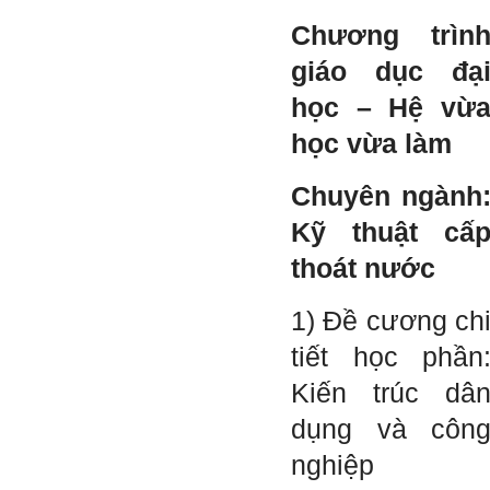
gắng hơn.
Chương trìn
Ngày 3/2/2023, thày Phạm
Đình Tuyển
giáo dục đạ
học – Hệ vừ
Hỏi: E
m gửi thầy kết quả
học vừa làm
Big Five ạ.
Chuyên ngành
Kỹ thuật cấ
thoát nước
1) Đề cương ch
tiết học phần
Kiến trúc dâ
dụng và côn
nghiệp