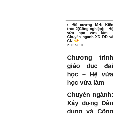
bằng cảm xúc và tận tâm
thay đổi chính mình.
Nếu có vấn đề gì về việc học
tập có thể trao đổi với thày.
Thày sẵn sàng đồng hành.
Đề cương MH: Kiế
trúc 2(Công nghiệp); - H
Ngày 4/11/2023; Thày
Phạm
vừa học vừa làm 
Đình Tuyển
Chuyên ngành XD DD v
CN
Hỏi:
21/01/2010
Em kính chào thầy ạ.
Em đang đọc lần 2 quyển
sách Nghĩ giàu làm giàu,
Chương trìn
xuất bản lần đầu năm
1937. Quyển sách được viết
giáo dục đạ
từ 90 năm trước nhưng nó
vẫn đang phản ánh nhiều
học – Hệ vừ
thực tế.
Em đã đọc được rằng "các
cơ sở giáo dục cần có trách
học vừa làm
nhiệm hơn nữa trong việc
định hướng nghề nghiệp cho
sinh viên".
Chuyên ngành
Em nghĩ đó là việc các thầy
đang làm không ngừng.
Em viết mail này để cảm ơn
Xây dựng Dâ
công việc của thầy ạ.
Em cảm ơn thầy đã đọc ạ.
dụng và Côn
Sinh viên 60KD3