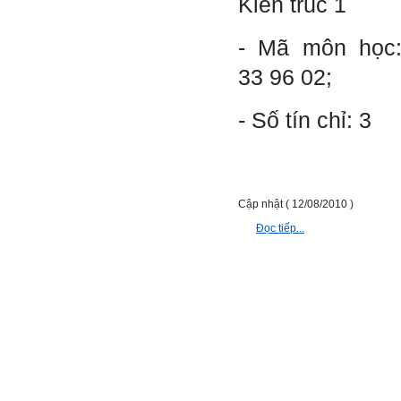
Kiến trúc 1
Đi học đầy đủ và lắng nghe
bài giảng; Đọc sách và tài
liệu bổ sung kiến thức; Chủ
- Mã môn học
động trao đổi chuyên môn
với giảng viên và bạn bè;
33 96 02;
iii) Chăm chỉ tự học tập: Lời
chê ghê gớm nhất là Kẻ lười
nhác. Từ Kẻ lười nhác đến
- Số tín chỉ: 3
Kẻ hèn hạ và vô dụng rất gần
nhau. Không phải lúc nào
cũng có người bên cạnh mà
học hỏi, mà phải có kế hoạch
tự học, từ trong sách vở đến
mạng xã hội và thực tế;
Cập nhật ( 12/08/2010 )
iv) Mở ra với thế giới bên
ngoài: Tìm người có đức, có
Đọc tiếp...
tài mà chơi để học kiến thức
và sự đồng thuận; Ra với môi
trường tự nhiên mà hòa vào
trong đó. Sẵn sàng trải
nghiệm làm những điều tốt
đẹp;
v) Còn 2 năm nữa mới ra
trường. Phải học để tốt
nghiệp đại học, điểm khởi
đầu sự nghiệp của một
người tri thức. Đây là thời
gian đủ để em tìm lại sự cân