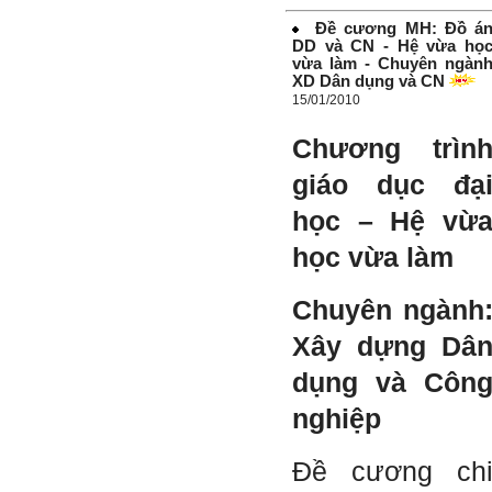
biến tương lai tốt đẹp đó
thành hiện thực.
Đề cương MH: Đồ á
Thày đang viết một cuốn
DD và CN - Hệ vừa họ
sách với tiêu đề: 'Nâng cao
vừa làm - Chuyên ngàn
năng lực khởi nghiệp đổi mới
sáng tạo cho sinh viên (và
XD Dân dụng và CN
cựu sinh viên) trong lĩnh vực
15/01/2010
xây dựng'. Dự kiến tháng
5/2023 xuất bản.
Chúc mọi điều tốt lành.
Chương trìn
Ngày 8/3/2023; Thày Phạm
Đình Tuyển
giáo dục đạ
học – Hệ vừ
học vừa làm
Hỏi:
Thưa thầy, em xin gửi kết quả
Chuyên ngành
bigfive mới của bản thân,
qua đây em cũng xin cảm ơn
Xây dựng Dâ
thầy vì thông qua bài khảo
sát bigfive và những lời thầy
dụng và Côn
nói, em đã cố gắng khắc
phục những yếu điểm của
nghiệp
bản thân và cũng như trau
dồi thêm kiến thức để khai
phá bản thân, và thực tế đã
Đề cương ch
có những chuyển biến tích
cực trong cuộc sống và công