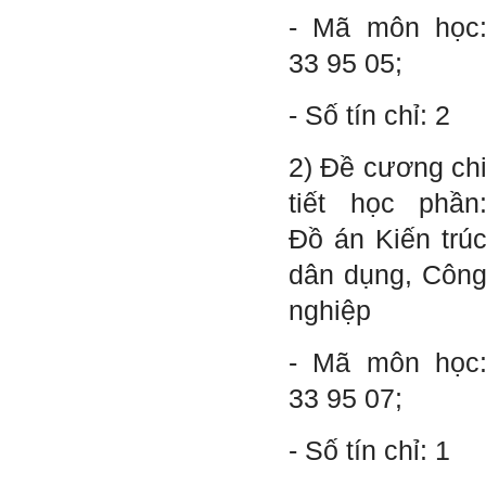
- Mã môn học
Trả lời: Thày đã nhận
33 95 05;
được kết quả đánh giá Big
Five của em.
Sau một năm tự nhìn nhận
- Số tín chỉ: 2
mình là ai và đã có những
thay đổi .
Tính cách Tận tâm và
2) Đề cương ch
Hướng ngoại được cải
thiện so với trước.
tiết học phần
Tính cách Cân bằng cảm
xúc vẫn yếu như cũ. Theo
Đồ án Kiến trú
các nghiên cứu mà thày
được biết, tính cách Cân
bằng cảm xúc là cốt lõi.
dân dụng, Côn
Mọi năng lực hoạt động
chuyên môn, xã hội của
nghiệp
một con người đều dựa
vào đây mà ra cả.
Ta có mặt trên đời này đều
- Mã môn học
có nguyên cớ tốt đẹp nào
đó.
Phải tự tin hơn nữa
33 95 07;
vào chính mình, trước hết
là từ công việc chuyên
môn, nay chính là đồ án tốt
- Số tín chỉ: 1
nghiệp.
Thày sẽ hỗ trợ chuyên