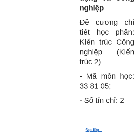
nghiệp
Trả lời:
Đề cương ch
Thày đã nhận được thư của
em.
Rất cám ơn về những dòng
tiết học phần
chia sẻ, động viên.
Định hướng nghề nghiệp
Kiến trúc Côn
cho sinh viên không chỉ liên
quan đến việc đào tạo kỹ
nghiệp (Kiế
năng cứng mà còn phải là kỹ
năng mềm, liên quan trước
hết đến năng lực đổi mới
trúc 2)
sáng tạo và khởi nghiệp.
Cuốn sách "Nghĩ giàu, làm
giàu" chỉ là một trong những
- Mã môn học
nội dung mà thế hệ trẻ quan
tâm.
33 81 05;
Điều lớn lao hơn là họ phải
có năng lực tự thân và năng
lực tự rèn luyện để hình
thành sự nghiệp và trở thành
- Số tín chỉ: 2
người tốt cho gia đình, cộng
đồng và xã hội, phù hợp với
chuẩn mực chung của loài
người trong thế kỷ 21.
Sinh viên là tương lai của
thày.
Thày cùng các thày cô giáo
Đọc tiếp...
khác đang nỗ lực hết sức để