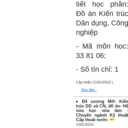
việc của em, tuy vậy bản thân
tiết học phần
em cũng vẫn còn những
thiếu sót, những điều em
Đồ án Kiến trú
chưa thay đổi đc, em mong
thầy thông cảm và trân thành
Dân dụng, Côn
cảm ơn thầy đã lắng nghe
em.
nghiệp
Sinh viên Khóa 53KD, Khoa
Kiến trúc Quy hoạch, ĐHXD
- Mã môn học
Hà Nội
33 81 06;
- Số tín chỉ: 1
Trả lời:
Đã nhận được kết quả Big
Cập nhật ( 21/01/2010 )
Five. Nên ghép thêm kết quả
của những sinh viên khác,
Đọc tiếp...
người khác để có thể so
sánh và rút ra được nhận xét
ta là ai và từ đó tự sửa mình.
Đề cương MH: Kiế
Kết quả cho thấy: Tính cách
trúc DD và CN, đồ án- H
(hay kỹ năng mềm) thuộc loại
vừa học vừa làm 
trung bình. Yếu về tính
Chuyên ngành Kỹ thuậ
hướng ngoại.
Cấp thoát nước
Từng bước, từng bước mà cố
15/01/2010