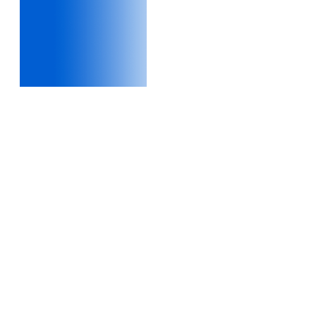
sợ cho tương lai.
Phải thấy đó là điều không
tốt đẹp do chính em gây ra,
để có trách nhiệm mà sửa
mình.
Được gia đình hỗ trợ, có sức
khỏe và năng lực để học đến
năm thứ 3, là may mắn lắm,
khi so sánh với rất nhiều
thanh niên người Việt khác.
Một số việc phải làm ngay:
i) Thay đổi ngay nhận thức
cũ: Ta phải trở thành người
tài với cả kỹ năng cứng và
mềm phù hợp để cạnh tranh
và hợp tác, không chỉ trong
kiến trúc mà cả lĩnh vực liên
quan khác mà xã hội đang
cần và tạo ra giá trị gia tăng;
ii) Sử dụng thời gian hợp lý:
Một ngày ngủ đủ 6- 7 tiếng
để tái tạo sức lao động. Thời
gian còn lại dành cho: Học
ngoại ngữ và chuyển đổi số;
Đi học đầy đủ và lắng nghe
bài giảng; Đọc sách và tài
liệu bổ sung kiến thức; Chủ