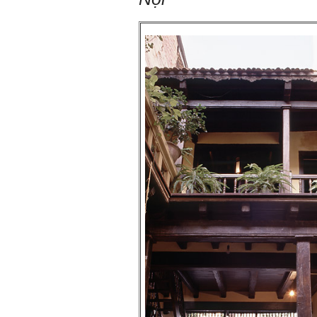
Gặp nhau 2 tuần/lần. Mỗi
lần gặp cần chuẩn bị sẵn
câu hỏi để có thể trao đổi
tối đa những vấn đề liên
quan đến đề tài tốt nghiệp
mà không tự trả lời được.
Địa điểm gặp: Chiều thứ tư
hàng tuần, từ 16h - 17h30
tại Văn phòng Bộ môn
KTCN.
Đồ án tốt nghiệp là một sự
kiện quan trọng của đời
người lao động trí óc.
Phải nỗ lực hết sức và
dành tất cả thời gian,
nguồn lực cho đồ án. Từ
đây mới có kết quả tốt
nhất, để trải nghiệm, hình
thành năng lực cần thiết
chuẩn bị cho việc ra
trường và làm việc với vô
số những người tài khác
trong xã hội.
2/6/2022. Thày Phạm Đình
Tuyển.