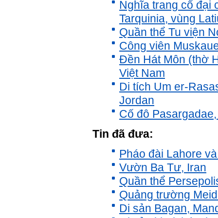
những lúc em cảm thấy kém
Nghĩa trang cổ đại 
cỏi so với người khác, xin
Tarquinia, vùng Lat
thầy cho em lời khuyên được
không ạ?
Quần thể Tu viện 
Em cảm ơn thầy rất nhiều.
Công viên Muskaue
Trả lời:
Đền Hát Môn (thờ H
Thày đã nhận được thư của
Việt Nam
em
Chắc chắn trong cuộc đời
Di tích Um er-Rasa
không có ai chỉ toàn thành
Jordan
công cả.
Trong hoạt động chính trị,
Cố đô Pasargadae, 
thất bại là gắn với tính mạng.
Trong hoạt động kinh tế, thất
bại là gắn với thiệt hại về
Tin đã đưa:
kinh tế và thời gian.
Trong hoạt động xã hội, thất
Pháo đài Lahore và
bại là mất niềm tin và vị
thế…
Vườn Ba Tư, Iran
Trong thời đại hội nhập ngày
Quần thể Persepolis
nay, con người phải cạnh
tranh với những đối thủ rất
Quảng trường Meid
mạnh mà trong nhiều trường
Di sản Bagan, Man
hợp ta còn chưa biết nhiều
về họ; giống như đi thi