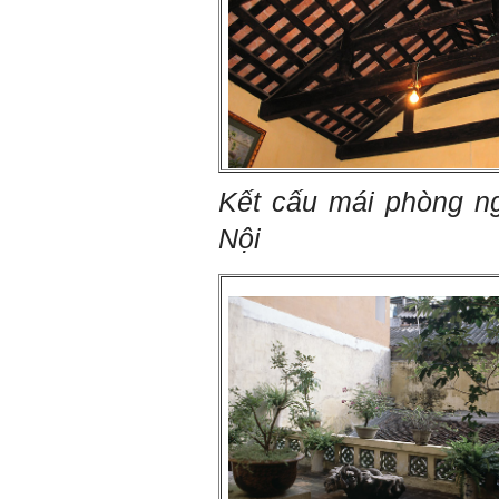
Đối với một đất nước: Hiền
tài như nguyên khí quốc
gia. Mạnh hay yếu từ đó
mà ra cả.
Đối với một cá nhân: Suốt
cả đời gắn với việc học:
Học cái gì và học thày nào.
Và sự học luôn đi cùng với
sự sang trọng và thịnh
vượng.
Những người giỏi hay
Kết cấu mái phòng n
người hiền tài có thể thức
tỉnh cho ta học cái gì một
Nội
cách hiệu quả và qua đó họ
cũng trở thành thày của ta.
Người tài giỏi là người làm
những việc mang lại giá trị
gia tăng cao mà người
thường không làm được.
Người hiền tài là người
mang tài của mình ra giúp
xã hội.
Vị thế xã hội cấp độ nào thì
có người tài, người hiền tài
cấp độ đó, ví như người tài
giỏi trong lớp, trong
trường, trong ngành, trong
vùng, trong quốc gia và thế