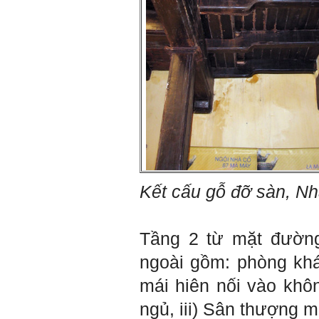
Hướng ngoại được cải
thiện so với trước.
Tính cách Cân bằng cảm
xúc vẫn yếu như cũ. Theo
các nghiên cứu mà thày
được biết, tính cách Cân
bằng cảm xúc là cốt lõi.
Mọi năng lực hoạt động
chuyên môn, xã hội của
một con người đều dựa
vào đây mà ra cả.
Ta có mặt trên đời này đều
có nguyên cớ tốt đẹp nào
đó.
Phải tự tin hơn nữa
vào chính mình, trước hết
là từ công việc chuyên
Kết cấu gỗ đỡ sàn, N
môn, nay chính là đồ án tốt
nghiệp.
Thày sẽ hỗ trợ chuyên
môn để em có kết quả tốt
Tầng 2 từ mặt đường
nhất trong việc thực hiện
học phần Đồ án tốt nghiệp.
ngoài gồm: phòng khác
Ngày 10/6/2022. Thày
Phạm Đình Tuyển.
mái hiên nối vào khôn
ngủ, iii) Sân thượng m
E chào thầy ạ! E là
Hỏi:
Thắng ,sinh vien nhận đồ