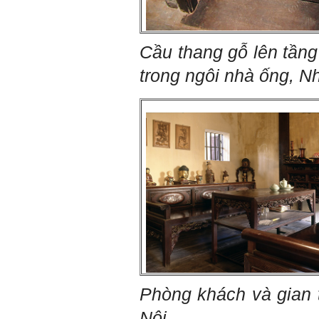
một bộ hồ sơ, khi đi thông
qua mang theo (hoàn thành
trong tuần thứ 2)
4) Tìm 5 ví dụ trên thế giới
Cầu thang gỗ lên tầng 
về các công trình tương tự
với loại hình dự kiến trong
trong ngôi nhà ống, 
đề tài tốt nghiệp; nhận xét
và đánh giá, kết luận rút ra
để có thể ứng dụng cho đề
tài (4 tuần phải hoàn
thành);
5) Đọc lại các nguyên lý
thiết kế kiến trúc đã được
học (phải làm ngay và liên
tục cho đến khi bảo vệ đề
tài);
6) Nên tự đánh giá Ta là ai.
Đánh giá theo phần mềm
Big Five- tính cách sinh
viên, để thày biết rõ hơn về
sinh viên.
Phần mềm đánh
giá:
http://talaai.com.vn/
(talaai.com.vn)
Sau đó gửi ngay kết quả
Phòng khách và gian 
đánh giá tính cách cho
thày, để có thể hỗ trợ.
Nội