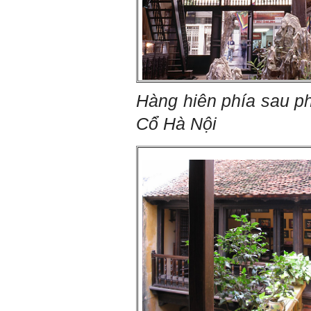
Em chào bộ môn ạ,
Hỏi:
em là Hoàng Đức Dương
lớp 66XD8 msv-0013966
đang làm bài tiểu luận về
công trình dân dụng ạ em
thấy bộ môn có đăng bài
về công trình galaxy soho
Hàng hiên phía sau p
ở Trung Quốc vậy em
muốn xin bộ môn cho em
Cổ Hà Nội
bài đăng đó được không ạ,
em xin cảm ơn bộ môn,em
chào bộ môn ạ.
Trang WEB
Trả lời:
bmktcn.com được thành
lập với mục tiêu chính là
phục vụ sinh viên. Đương
nhiên là em được đăng lại
các bài viết trên trang WEB
này.
Chủ biên: TS. Phạm ĐÌnh
Tuyển
Hỏi:
Em gửi thày bài Trắc nghiệm