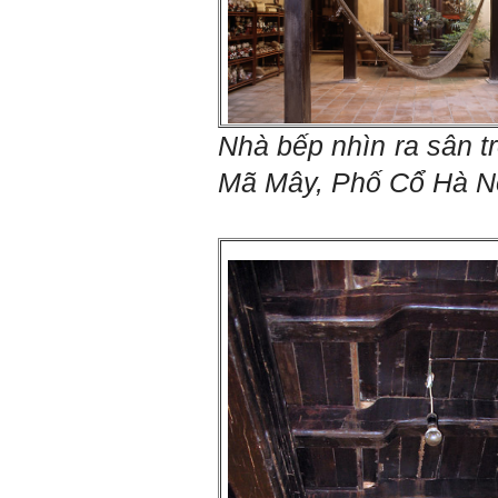
Nhà bếp nhìn ra sân t
Mã Mây, Phố Cổ Hà N
Trả lời: Thày đã nhận
được kết quả đánh giá Big
Five của em.
Sau một năm tự nhìn nhận
mình là ai và đã có những
thay đổi .
Tính cách Tận tâm và