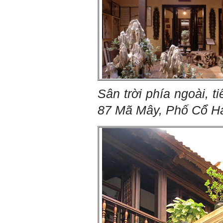
cho sinh viên không chỉ liên
quan đến việc đào tạo kỹ
năng cứng mà còn phải là kỹ
năng mềm, liên quan trước
hết đến năng lực đổi mới
sáng tạo và khởi nghiệp.
Cuốn sách "Nghĩ giàu, làm
giàu" chỉ là một trong những
nội dung mà thế hệ trẻ quan
tâm.
Điều lớn lao hơn là họ phải
có năng lực tự thân và năng
lực tự rèn luyện để hình
Sân trời phía ngoài, 
thành sự nghiệp và trở thành
người tốt cho gia đình, cộng
87 Mã Mây, Phố Cổ H
đồng và xã hội, phù hợp với
chuẩn mực chung của loài
người trong thế kỷ 21.
Sinh viên là tương lai của
thày.
Thày cùng các thày cô giáo
khác đang nỗ lực hết sức để
biến tương lai tốt đẹp đó
thành hiện thực.
Thày đang viết một cuốn
sách với tiêu đề: 'Nâng cao
năng lực khởi nghiệp đổi mới
sáng tạo cho sinh viên (và
cựu sinh viên) trong lĩnh vực
xây dựng'. Dự kiến tháng
5/2023 xuất bản.
Chúc mọi điều tốt lành.