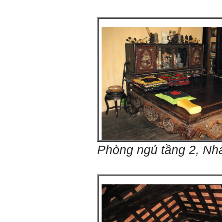
quan tâm hơn cho tính cách
này. Nếu làm được như vậy,
sẽ thuận lợi hơn khi thử việc
và nhiều cơ hội hơn trong sự
nghiệp.
Khi trắc nghiệm Big Five, Tận
tâm cũng là tính cách nổi trội
của thày. Trong công việc,
thày luôn có thiện cảm với
những người Tận tâm.
Chúc em sớm trở thành con
người thật sự Tận tâm.
Ngày 24/4/2021, Thày Phạm
Đình Tuyển.
Hỏi:
Em thưa thầy, thầy có thể
Phòng ngủ tầng 2, Nh
cho em hỏi làm sao mình
có thể kết nối làm quen với
những người giỏi hơn mình
ạ, em cảm ơn thầy.
Trả lời:
Thày đã nhận được thư
của em.