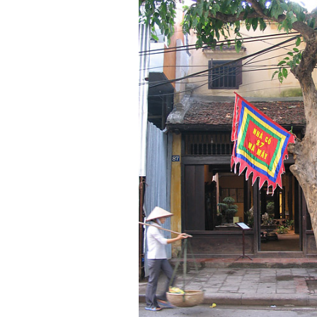
Kẻ hèn hạ và vô dụng rất gần
nhau. Không phải lúc nào
cũng có người bên cạnh mà
học hỏi, mà phải có kế hoạch
tự học, từ trong sách vở đến
mạng xã hội và thực tế;
iv) Mở ra với thế giới bên
ngoài: Tìm người có đức, có
tài mà chơi để học kiến thức
và sự đồng thuận; Ra với môi
trường tự nhiên mà hòa vào
trong đó. Sẵn sàng trải
nghiệm làm những điều tốt
đẹp;
v) Còn 2 năm nữa mới ra
trường. Phải học để tốt
nghiệp đại học, điểm khởi
đầu sự nghiệp của một
người tri thức. Đây là thời
gian đủ để em tìm lại sự cân
bằng cảm xúc và tận tâm
thay đổi chính mình.
Nếu có vấn đề gì về việc học
tập có thể trao đổi với thày.
Thày sẵn sàng đồng hành.
Ngày 4/11/2023; Thày
Phạm
Đình Tuyển