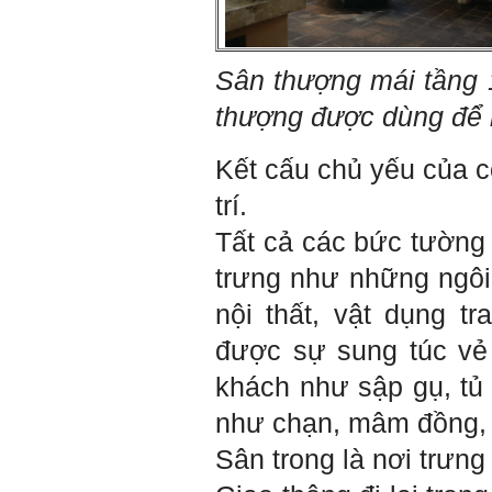
giới.
Mỗi người thường tìm và
chơi với người giỏi phù
hợp với vị thế của họ. Khi
Sân thượng mái tầng 
tiến bộ, sang một vị thế
mới cao hơn, lại tìm thày
giỏi tương xứng ở vị thế
thượng được dùng để l
đó mà học.
Khi đã tài giỏi trong một vị
thế, chính ta lại trở thành
Kết cấu chủ yếu của cô
người thày để dẫn dắt
những người khác chưa có
trí.
điều kiện giỏi bằng ta. Từ
đây ta cũng có được phẩm
Tất cả các bức tường
cách của người chủ và
người lãnh đạo.
trưng như những ngôi
Khi đã hiểu được sự cần
thiết của việc tìm người
nội thất, vật dụng t
giỏi hay người hiền tài để
học và hành, thì tất yếu ta
được sự sung túc vẻ 
sẽ tự thay đổi để tìm được
cách kết nối với họ.
khách như sập gụ, tủ 
Những hiền tài luôn mong
muốn làm những điều tốt
như chạn, mâm đồng,
đẹp. Vậy hãy thể hiện cho
họ thấy tính cách của ta
Sân trong là nơi trưn
cũng luôn mạnh mẽ hướng
về điều đó.