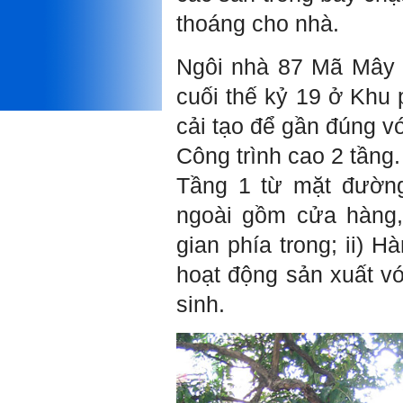
Được gia đình hỗ trợ, có sức
khỏe và năng lực để học đến
thoáng cho nhà.
năm thứ 3, là may mắn lắm,
khi so sánh với rất nhiều
thanh niên người Việt khác.
Ngôi nhà 87 Mã Mây l
Một số việc phải làm ngay:
cuối thế kỷ 19 ở Khu 
i) Thay đổi ngay nhận thức
cũ: Ta phải trở thành người
cải tạo để gần đúng vớ
tài với cả kỹ năng cứng và
mềm phù hợp để cạnh tranh
Công trình cao 2 tầng.
và hợp tác, không chỉ trong
kiến trúc mà cả lĩnh vực liên
Tầng 1 từ mặt đường
quan khác mà xã hội đang
cần và tạo ra giá trị gia tăng;
ngoài gồm cửa hàng, 
ii) Sử dụng thời gian hợp lý:
Một ngày ngủ đủ 6- 7 tiếng
gian phía trong; ii) H
để tái tạo sức lao động. Thời
gian còn lại dành cho: Học
hoạt động sản xuất vớ
ngoại ngữ và chuyển đổi số;
Đi học đầy đủ và lắng nghe
sinh.
bài giảng; Đọc sách và tài
liệu bổ sung kiến thức; Chủ
động trao đổi chuyên môn
với giảng viên và bạn bè;
iii) Chăm chỉ tự học tập: Lời
chê ghê gớm nhất là Kẻ lười
nhác. Từ Kẻ lười nhác đến