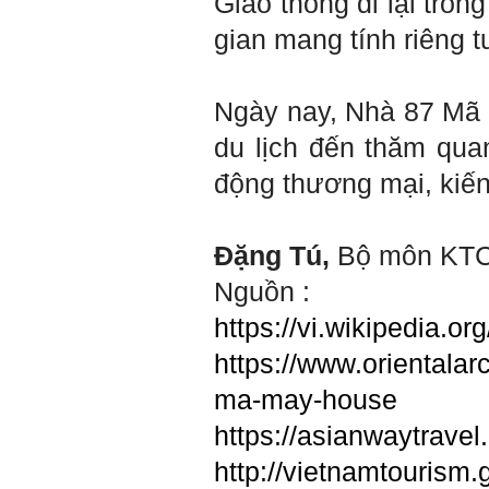
Giao thông đi lại tron
Là sinh viên, trước hết hãy
tìm thày hay người giỏi
gian mang tính riêng t
trong lớp, khoa, trường;
trong gia đình và dòng họ
để học.
Thày chúc em sớm thành
Ngày nay, Nhà 87 Mã
công.
du lịch đến thăm quan
Ngày 19/4/2021. Thày
Phạm Đình Tuyển
động thương mại, kiến
Hỏi:
Em thưa thầy (cô). Trong quá
Đặng Tú,
Bộ môn KT
trình làm đồ án thì trong lớp
có nhóm không hoà đồng
Nguồn :
được và bạn trong nhóm xin
sang nhóm khác. Vậy bạn đó
https://vi.wikipedi
đề xuất chuyển nhóm với thầy
trong buổi thông tới luôn
được không ạ? Em cảm ơn ạ!
https://www.orientalar
ma-may-house
Trả lời:
https://asianwaytrave
Bộ môn đã nhận được thư
của em.
http://vietnamtourism
Học kỹ năng mềm phối hợp
với các thành viên có liên