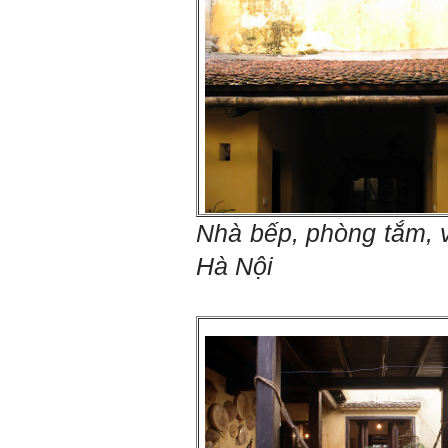
Kiến trúc Quy hoạch, ĐHXD
Hà Nội
Trả lời:
Đã nhận được kết quả Big
Five. Nên ghép thêm kết quả
của những sinh viên khác,
người khác để có thể so
sánh và rút ra được nhận xét
ta là ai và từ đó tự sửa mình.
Nhà bếp, phòng tắm, 
Kết quả cho thấy: Tính cách
(hay kỹ năng mềm) thuộc loại
Hà Nội
trung bình. Yếu về tính
hướng ngoại.
Từng bước, từng bước mà cố
gắng hơn.
Ngày 3/2/2023, thày Phạm
Đình Tuyển
Hỏi: E
m gửi thầy kết quả
Big Five ạ.