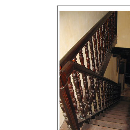
án tốt nghiệp nhóm thầy,
nhóm mình có nhóm zalo
riêng hay thế nào để trao
đổi về đồ án k ạ ? Em tìm
sđt thầy để add Zalo nhưng
không được ạ! Em cảm ơn
thầy.
Trả lời: Trao đổi trực tiếp
với thày qua mail.
Một số nội dung chính thực
hiện trong 4 tuần đầu tiên: :
1) Đọc kỹ các yêu cầu về
nội dung Học phần đồ án
tốt nghiệp của Khoa và Bộ
môn KTCN; in thành một
bộ hồ sơ, khi đi thông qua
mang theo (hoàn thành
ngay trong tuần thứ 1)
2) Báo cáo về tên đề tài tốt
nghiệp, vị trí cụ thể khu đất
dự kiến theo tỷ lệ 1/500
(hoàn thành trong tuần thứ
1)
3) Chuản bị các quy định,
tiêu chuẩn thiết kế có liên
quan đến đề tài; in thành