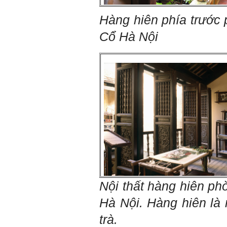
tính cách – Big Five
(talaai.com.vn)
Hàng hiên phía trước
Cổ Hà Nội
Trả lời:
Thày đã nhận được biểu
tượng Big Five của em. Đây
là Big Five rất điển hình của
sinh viên. Em còn là người
mạnh về Hướng ngoại, một
tính cách rất được coi trọng
trong Thời đại liên kết và hội
nhập.
Do còn trong giai đoạn là
sinh viên gắn với Học hỏi,
Học tập là chính và chưa có
Học hành, nên tính cách Tận
tâm của em còn thiếu mạnh
mẽ so với tính cách khác.
Khi làm việc trong doanh
nghiệp hay tổ chức nào đó,
người sử dụng lao động
Nội thất
hàng hiên phò
đánh giá trước hết tính cách
Tận tâm và là kỹ năng mềm
Hà Nội. Hàng hiên là 
cơ bản của mỗi nhân viên.
Không đợi đến lúc ra trường,
trà.
ngay từ bây giờ em dành