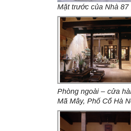
Mặt trước của Nhà 87
Hỏi:
Em kính chào thầy ạ.
Em đang đọc lần 2 quyển
sách Nghĩ giàu làm giàu,
xuất bản lần đầu năm
1937. Quyển sách được viết
từ 90 năm trước nhưng nó
vẫn đang phản ánh nhiều
thực tế.
Em đã đọc được rằng "các
cơ sở giáo dục cần có trách
nhiệm hơn nữa trong việc
định hướng nghề nghiệp cho
sinh viên".
Em nghĩ đó là việc các thầy
đang làm không ngừng.
Em viết mail này để cảm ơn
công việc của thầy ạ.
Em cảm ơn thầy đã đọc ạ.
Phòng ngoài – cửa hàng
Sinh viên 60KD3
Mã Mây, Phố Cổ Hà N
Trả lời:
Thày đã nhận được thư của
em.
Rất cám ơn về những dòng
chia sẻ, động viên.
Định hướng nghề nghiệp