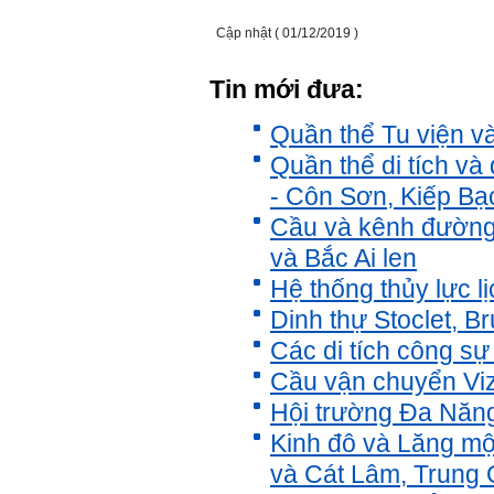
quan trong hoạt động tư vấn
Cập nhật ( 01/12/2019 )
là một trong những mục tiêu
của việc Làm đồ án theo
nhóm.
Tin mới đưa:
Ai cũng phải nỗ lực tự học
điều này để đình hình được
nhận thức: Sức mạnh và vị
Quần thể Tu viện và
thế của một tổ chức chủ yếu
được xây dựng trên nền tảng
Quần thể di tích v
của việc "Cùng nghĩ,Cùng
- Côn Sơn, Kiếp Bạc
làm".Từ đó mới mong công
việc đạt được hiệu quả cao
Cầu và kênh đường 
nhất.
23/4/2019. Thày Phạm Đình
và Bắc Ai len
Tuyển
Hệ thống thủy lực lị
Hỏi:
Dinh thự Stoclet, Br
Em chào thầy, các câu trả lời
Các di tích công s
của thầy khiến em thấy rất
hữu ích. Em muốn hỏi thầy
Cầu vận chuyển Viz
khi thầy gặp những bế tắc
Hội trường Đa Năng
hay thất bại trong cuộc sống
thầy đã tự khắc phục như thế
Kinh đô và Lăng mộ
nào, có khi nào thầy cảm
thấy mệt mỏi với công việc
và Cát Lâm, Trung
của mình không. Hiện tại có