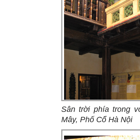
Ngày 8/3/2023; Thày Phạm
Đình Tuyển
Hỏi:
Thưa thầy, em xin gửi kết quả
bigfive mới của bản thân,
qua đây em cũng xin cảm ơn
thầy vì thông qua bài khảo
sát bigfive và những lời thầy
nói, em đã cố gắng khắc
phục những yếu điểm của
bản thân và cũng như trau
dồi thêm kiến thức để khai
phá bản thân, và thực tế đã
có những chuyển biến tích
cực trong cuộc sống và công
việc của em, tuy vậy bản thân
em cũng vẫn còn những
Sân trời phía trong 
thiếu sót, những điều em
chưa thay đổi đc, em mong
Mây, Phố Cổ Hà Nội
thầy thông cảm và trân thành
cảm ơn thầy đã lắng nghe
em.
Sinh viên Khóa 53KD, Khoa