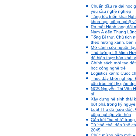
Phần mềm đánh
giá:
http://talaai.com.vn/
Chuẩn đầu ra đại học gắ
(talaai.com.vn)
yêu cầu nghề nghiệp
Sau đó gửi ngay kết quả
Tăng tốc triển khai Ngh
đánh giá tính cách cho
khoa học, công nghệ v
thày, để có thể hỗ trợ.
Ra mắt Hành lang đổi m
Nam Á đến Thung Lũng 
Gặp nhau 2 tuần/lần. Mỗi
Tổng Bí thư, Chủ tịch n
lần gặp cần chuẩn bị sẵn
theo hướng xanh, bền 
câu hỏi để có thể trao đổi
Mở cánh cửa nguồn lực
tối đa những vấn đề liên
Thủ tướng Lê Minh Hưn
quan đến đề tài tốt nghiệp
để hiện thực hóa khát v
mà không tự trả lời được.
Chính sách mới tạo đột
Địa điểm gặp: Chiều thứ tư
học công nghệ trẻ
hàng tuần, từ 16h - 17h30
Logistics xanh: Cuộc c
tại Văn phòng Bộ môn
KTCN.
Thúc đẩy khởi nghiệp: 
cấu trúc triết lý giáo dụ
Đồ án tốt nghiệp là một sự
NCS Nguyễn Thị Vân Hươ
kiện quan trọng của đời
sĩ
người lao động trí óc.
Xây dựng hệ sinh thái 
Phải nỗ lực hết sức và
bứt phá trong kỷ nguy
dành tất cả thời gian,
Luật Thủ đô (sửa đổi):
nguồn lực cho đồ án. Từ
công nghiệp văn hóa
đây mới có kết quả tốt
Gắn kết "ba nhà" trong
nhất, để trải nghiệm, hình
Từ 'thể chế' đến 'thể c
thành năng lực cần thiết
2045
chuẩn bị cho việc ra
Chúc mừng năm mới – X