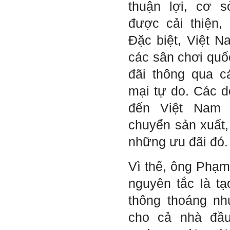
thuận lợi, cơ s
Nếu có vấn đề gì về việc học
tập có thể trao đổi với thày.
được cải thiện,
Thày sẵn sàng đồng hành.
Đặc biệt, Việt 
Ngày 4/11/2023; Thày
Phạm
Đình Tuyển
các sân chơi quố
Hỏi:
đãi thông qua c
Em kính chào thầy ạ.
Em đang đọc lần 2 quyển
mại tự do. Các 
sách Nghĩ giàu làm giàu,
xuất bản lần đầu năm
đến Việt Nam 
1937. Quyển sách được viết
từ 90 năm trước nhưng nó
vẫn đang phản ánh nhiều
chuyển sản xuất
thực tế.
Em đã đọc được rằng "các
những ưu đãi đó.
cơ sở giáo dục cần có trách
nhiệm hơn nữa trong việc
định hướng nghề nghiệp cho
Vì thế, ông Phạ
sinh viên".
Em nghĩ đó là việc các thầy
đang làm không ngừng.
nguyên tắc là t
Em viết mail này để cảm ơn
công việc của thầy ạ.
thông thoáng nh
Em cảm ơn thầy đã đọc ạ.
Sinh viên 60KD3
cho cả nhà đầu