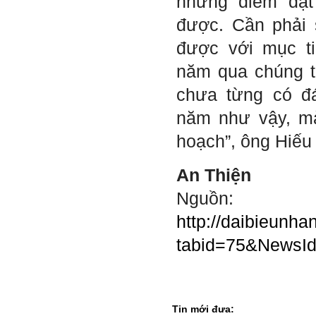
những điểm đạt
nghiệp, vị trí cụ thể khu đất
dự kiến theo tỷ lệ 1/500
được. Cần phải 
(hoàn thành trong tuần thứ
1)
được với mục ti
3) Chuản bị các quy định,
tiêu chuẩn thiết kế có liên
năm qua chúng t
quan đến đề tài; in thành
một bộ hồ sơ, khi đi thông
chưa từng có đá
qua mang theo (hoàn thành
trong tuần thứ 2)
4) Tìm 5 ví dụ trên thế giới
năm như vậy, mà
về các công trình tương tự
với loại hình dự kiến trong
hoạch”, ông Hiếu 
đề tài tốt nghiệp; nhận xét
và đánh giá, kết luận rút ra
để có thể ứng dụng cho đề
An Thiện
tài (4 tuần phải hoàn
thành);
Nguồn:
5) Đọc lại các nguyên lý
thiết kế kiến trúc đã được
http://daibieunha
học (phải làm ngay và liên
tục cho đến khi bảo vệ đề
tabid=75&NewsI
tài);
6) Nên tự đánh giá Ta là ai.
Đánh giá theo phần mềm
Big Five- tính cách sinh
viên, để thày biết rõ hơn về
sinh viên.
Tin mới đưa: