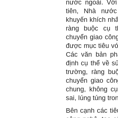
nước ngoài. Với
Trả lời:
Thày đã nhận được thư của
tiên, Nhà nướ
em.
Rất cám ơn về những dòng
khuyến khích nhấ
chia sẻ, động viên.
Định hướng nghề nghiệp
ràng buộc cụ t
cho sinh viên không chỉ liên
quan đến việc đào tạo kỹ
năng cứng mà còn phải là kỹ
chuyển giao công
năng mềm, liên quan trước
hết đến năng lực đổi mới
được mục tiêu với
sáng tạo và khởi nghiệp.
Cuốn sách "Nghĩ giàu, làm
Các văn bản phá
giàu" chỉ là một trong những
nội dung mà thế hệ trẻ quan
tâm.
định cụ thể về s
Điều lớn lao hơn là họ phải
có năng lực tự thân và năng
trường, ràng bu
lực tự rèn luyện để hình
thành sự nghiệp và trở thành
người tốt cho gia đình, cộng
chuyển giao côn
đồng và xã hội, phù hợp với
chuẩn mực chung của loài
chung, không cụ
người trong thế kỷ 21.
Sinh viên là tương lai của
sai, lúng túng tro
thày.
Thày cùng các thày cô giáo
khác đang nỗ lực hết sức để
biến tương lai tốt đẹp đó
Bên cạnh các tiê
thành hiện thực.
Thày đang viết một cuốn