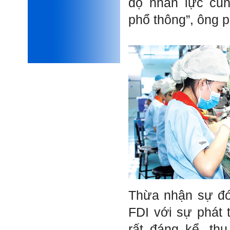
độ nhân lực cũn
mình, nản chí và dẫn đến lo
sợ cho tương lai.
phổ thông”, ông p
Phải thấy đó là điều không
tốt đẹp do chính em gây ra,
để có trách nhiệm mà sửa
mình.
Được gia đình hỗ trợ, có sức
khỏe và năng lực để học đến
năm thứ 3, là may mắn lắm,
khi so sánh với rất nhiều
thanh niên người Việt khác.
Một số việc phải làm ngay:
i) Thay đổi ngay nhận thức
cũ: Ta phải trở thành người
tài với cả kỹ năng cứng và
mềm phù hợp để cạnh tranh
và hợp tác, không chỉ trong
kiến trúc mà cả lĩnh vực liên
quan khác mà xã hội đang
cần và tạo ra giá trị gia tăng;
ii) Sử dụng thời gian hợp lý:
Một ngày ngủ đủ 6- 7 tiếng
để tái tạo sức lao động. Thời
Thừa nhận sự đó
gian còn lại dành cho: Học
ngoại ngữ và chuyển đổi số;
FDI với sự phát 
Đi học đầy đủ và lắng nghe
bài giảng; Đọc sách và tài
rất đáng kể, th