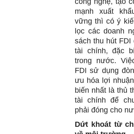
công nghệ, tạo c
sách với tiêu đề: 'Nâng cao
năng lực khởi nghiệp đổi mới
mạnh xuất khẩu
sáng tạo cho sinh viên (và
cựu sinh viên) trong lĩnh vực
xây dựng'. Dự kiến tháng
vững thì có ý ki
5/2023 xuất bản.
Chúc mọi điều tốt lành.
lọc các doanh n
Ngày 8/3/2023; Thày Phạm
Đình Tuyển
sách thu hút FDI
tài chính, đặc 
Hỏi:
trong nước. Việ
Thưa thầy, em xin gửi kết quả
FDI sử dụng đòn 
bigfive mới của bản thân,
qua đây em cũng xin cảm ơn
ưu hóa lợi nhuận
thầy vì thông qua bài khảo
sát bigfive và những lời thầy
biến nhất là thủ 
nói, em đã cố gắng khắc
phục những yếu điểm của
tài chính để ch
bản thân và cũng như trau
dồi thêm kiến thức để khai
phải đóng cho nư
phá bản thân, và thực tế đã
có những chuyển biến tích
cực trong cuộc sống và công
Dứt khoát từ ch
việc của em, tuy vậy bản thân
em cũng vẫn còn những