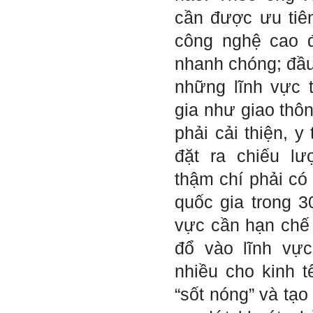
Trả lời: Thày đã nhận
được kết quả đánh giá Big
cần được ưu tiê
Five của em.
Sau một năm tự nhìn nhận
công nghệ cao đ
mình là ai và đã có những
thay đổi .
nhanh chóng; đầu
Tính cách Tận tâm và
Hướng ngoại được cải
những lĩnh vực 
thiện so với trước.
Tính cách Cân bằng cảm
gia như giao thô
xúc vẫn yếu như cũ. Theo
các nghiên cứu mà thày
phải cải thiện, y
được biết, tính cách Cân
bằng cảm xúc là cốt lõi.
đặt ra chiếu l
Mọi năng lực hoạt động
chuyên môn, xã hội của
thậm chí phải có 
một con người đều dựa
vào đây mà ra cả.
quốc gia trong 3
Ta có mặt trên đời này đều
có nguyên cớ tốt đẹp nào
vực cần hạn chế 
đó.
Phải tự tin hơn nữa
vào chính mình, trước hết
đổ vào lĩnh vực
là từ công việc chuyên
môn, nay chính là đồ án tốt
nhiều cho kinh 
nghiệp.
Thày sẽ hỗ trợ chuyên
“sốt nóng” và tạo
môn để em có kết quả tốt
nhất trong việc thực hiện