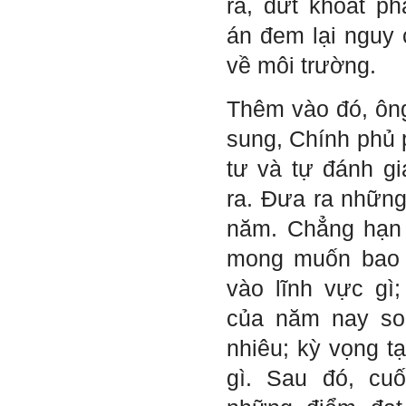
ra, dứt khoát p
học phần Đồ án tốt nghiệp.
Ngày 10/6/2022. Thày
Phạm Đình Tuyển.
án đem lại nguy 
về môi trường.
E chào thầy ạ! E là
Hỏi:
Thắng ,sinh vien nhận đồ
án tốt nghiệp nhóm thầy,
Thêm vào đó, ôn
nhóm mình có nhóm zalo
riêng hay thế nào để trao
sung, Chính phủ 
đổi về đồ án k ạ ? Em tìm
sđt thầy để add Zalo nhưng
tư và tự đánh g
không được ạ! Em cảm ơn
thầy.
ra. Đưa ra những
Trả lời: Trao đổi trực tiếp
với thày qua mail.
năm. Chẳng hạn
Một số nội dung chính thực
mong muốn bao 
hiện trong 4 tuần đầu tiên: :
vào lĩnh vực gì
1) Đọc kỹ các yêu cầu về
nội dung Học phần đồ án
của năm nay so
tốt nghiệp của Khoa và Bộ
môn KTCN; in thành một
nhiêu; kỳ vọng t
bộ hồ sơ, khi đi thông qua
mang theo (hoàn thành
gì. Sau đó, cuố
ngay trong tuần thứ 1)
2) Báo cáo về tên đề tài tốt