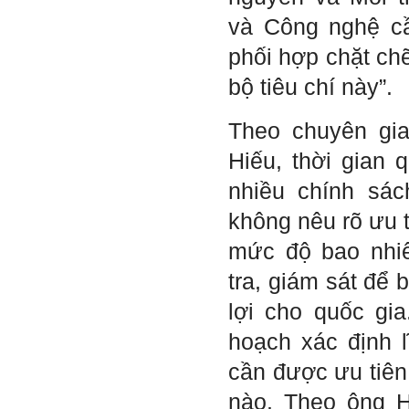
Đình Tuyển
và Công nghệ cầ
phối hợp chặt ch
Hỏi: E
m gửi thầy kết quả
bộ tiêu chí này”.
Big Five ạ.
Theo chuyên gia
Hiếu, thời gian 
nhiều chính sác
không nêu rõ ưu t
mức độ bao nhiê
tra, giám sát để
lợi cho quốc gia
hoạch xác định l
cần được ưu tiên
nào. Theo ông H