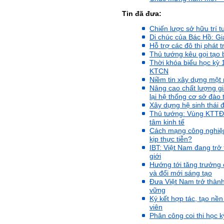
trường và làm việc với vô
số những người tài khác
Tin đã đưa:
trong xã hội.
Chiến lược sở hữu trí 
2/6/2022. Thày Phạm Đình
Di chúc của Bác Hồ: Giá
Tuyển.
Hỗ trợ các đô thị phát t
Thủ tướng kêu gọi tạo 
Thời khóa biểu học kỳ
Em chào bộ môn ạ,
Hỏi:
KTCN
em là Hoàng Đức Dương
Niềm tin xây dựng một 
lớp 66XD8 msv-0013966
đang làm bài tiểu luận về
Nâng cao chất lượng gi
công trình dân dụng ạ em
lại hệ thống cơ sở đào 
thấy bộ môn có đăng bài
Xây dựng hệ sinh thái 
về công trình galaxy soho
Thủ tướng: Vùng KTTĐ B
ở Trung Quốc vậy em
tâm kinh tế
muốn xin bộ môn cho em
Cách mạng công nghiệp
bài đăng đó được không ạ,
kịp thực tiễn?
em xin cảm ơn bộ môn,em
IBT: Việt Nam đang trở
chào bộ môn ạ.
giới
Hướng tới tăng trưởng 
và đổi mới sáng tạo
Trang WEB
Trả lời:
Đưa Việt Nam trở thành
bmktcn.com được thành
vững
lập với mục tiêu chính là
Ký kết hợp tác, tạo nê
phục vụ sinh viên. Đương
viên
nhiên là em được đăng lại
Phân công coi thi học 
các bài viết trên trang WEB