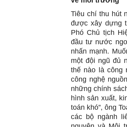
về môi trường
thiếu sót, những điều em
chưa thay đổi đc, em mong
thầy thông cảm và trân thành
Tiêu chí thu hút
cảm ơn thầy đã lắng nghe
em.
được xây dựng t
Sinh viên Khóa 53KD, Khoa
Phó Chủ tịch Hi
Kiến trúc Quy hoạch, ĐHXD
Hà Nội
đầu tư nước ngo
nhấn mạnh. Muốn
Trả lời:
một đội ngũ đủ 
Đã nhận được kết quả Big
thế nào là công 
Five. Nên ghép thêm kết quả
của những sinh viên khác,
công nghệ nguồn
người khác để có thể so
sánh và rút ra được nhận xét
những chính sách
ta là ai và từ đó tự sửa mình.
Kết quả cho thấy: Tính cách
hình sản xuất, ki
(hay kỹ năng mềm) thuộc loại
trung bình. Yếu về tính
toán khó”, ông To
hướng ngoại.
Từng bước, từng bước mà cố
các bộ ngành li
gắng hơn.
nguyên và Môi t
Ngày 3/2/2023, thày Phạm