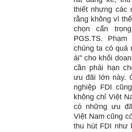
liệu bổ sung kiến thức; Chủ
động trao đổi chuyên môn
thiết nhưng các
với giảng viên và bạn bè;
iii) Chăm chỉ tự học tập: Lời
rằng không vì th
chê ghê gớm nhất là Kẻ lười
nhác. Từ Kẻ lười nhác đến
chọn cẩn trọn
Kẻ hèn hạ và vô dụng rất gần
nhau. Không phải lúc nào
PGS.TS. Phạm 
cũng có người bên cạnh mà
học hỏi, mà phải có kế hoạch
chúng ta có quá 
tự học, từ trong sách vở đến
mạng xã hội và thực tế;
ái” cho khối doan
iv) Mở ra với thế giới bên
ngoài: Tìm người có đức, có
cần phải hạn ch
tài mà chơi để học kiến thức
và sự đồng thuận; Ra với môi
ưu đãi lớn này.
trường tự nhiên mà hòa vào
trong đó. Sẵn sàng trải
nghiệp FDI cũn
nghiệm làm những điều tốt
đẹp;
không chỉ Việt 
v) Còn 2 năm nữa mới ra
trường. Phải học để tốt
nghiệp đại học, điểm khởi
có những ưu đãi
đầu sự nghiệp của một
người tri thức. Đây là thời
Việt Nam cũng còn
gian đủ để em tìm lại sự cân
bằng cảm xúc và tận tâm
thu hút FDI như l
thay đổi chính mình.