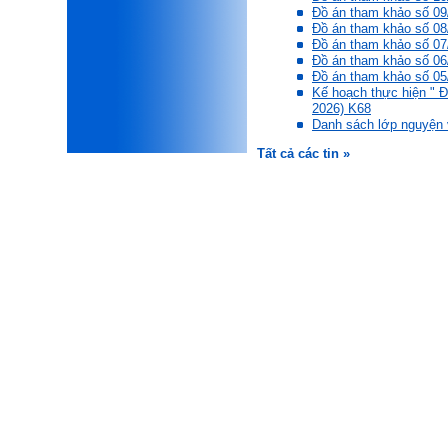
ii) Trình bày bản vẽ kiến trúc
Đồ án tham khảo số 09
xấu, do không cẩn thận khi
Đồ án tham khảo số 08
thiết kế;
Đồ án tham khảo số 07
iii) Mất niềm tin vào chính
Đồ án tham khảo số 06
mình, nản chí và dẫn đến lo
Đồ án tham khảo số 05
sợ cho tương lai.
Kế hoạch thực hiện " Đ
Phải thấy đó là điều không
2026) K68
tốt đẹp do chính em gây ra,
Danh sách lớp nguyện 
để có trách nhiệm mà sửa
mình.
Tất cả các tin »
Được gia đình hỗ trợ, có sức
khỏe và năng lực để học đến
năm thứ 3, là may mắn lắm,
khi so sánh với rất nhiều
thanh niên người Việt khác.
Một số việc phải làm ngay:
i) Thay đổi ngay nhận thức
cũ: Ta phải trở thành người
tài với cả kỹ năng cứng và
mềm phù hợp để cạnh tranh
và hợp tác, không chỉ trong
kiến trúc mà cả lĩnh vực liên
quan khác mà xã hội đang
cần và tạo ra giá trị gia tăng;
ii) Sử dụng thời gian hợp lý:
Một ngày ngủ đủ 6- 7 tiếng
để tái tạo sức lao động. Thời