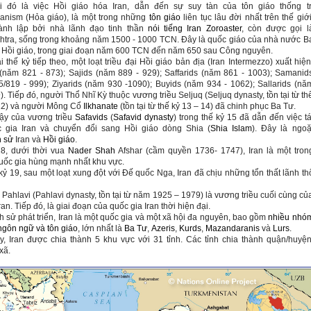
i đó là việc Hồi giáo hóa Iran, dẫn đến sự suy tàn của tôn giáo thống tr
ianism (Hỏa giáo),
là một trong những
tôn giáo
liên tục lâu đời nhất trên thế giới
ành lập bởi nhà lãnh đạo tinh thần
nói tiếng Iran
Zoroaster
, còn được gọi l
htra, sống trong khoảng năm 1500 - 1000 TCN. Đây là quốc giáo của nhà nước B
 Hồi giáo, trong giai đoạn năm 600 TCN đến năm 650 sau Công nguyên.
i thế kỷ tiếp theo, một loạt triều đại Hồi giáo bản địa (Iran Intermezzo) xuất hiện
 (năm 821 - 873); Sajids (năm 889 - 929); Saffarids (năm 861 - 1003); Samanid
/819 - 999); Ziyarids (năm 930 -1090); Buyids (năm 934 - 1062); Sallarids (nă
. Tiếp đó, người Thổ Nhĩ Kỳ thuộc vương triều Seljuq (Seljuq dynasty, tồn tại từ th
12) và người Mông Cổ
Ilkhanate
(tồn tại từ thế kỷ 13 – 14) đã chinh phục Ba Tư.
dậy của vương triều
Safavids
(
Safavid dynasty
) trong thế kỷ 15 đã dẫn đến việc tá
c gia Iran và chuyển đổi sang Hồi giáo dòng Shia (
Shia Islam
). Đây là ngoặ
h sử
Iran và
Hồi giáo
.
18, dưới thời vua
Nader Shah
Afshar (cầm quyền 1736- 1747), Iran là một tron
ốc gia hùng mạnh nhất khu vực.
kỷ 19, sau một loạt xung đột với Đế quốc Nga, Iran đã chịu những tổn thất lãnh th
.
i Pahlavi (Pahlavi dynasty, tồn tại từ năm 1925 – 1979) là vương triều cuối cùng củ
an. Tiếp đó, là giai đoạn của quốc gia Iran thời hiện đại.
ch sử phát triển, Iran là một quốc gia và một xã hội đa nguyên, bao gồm
nhiều nhó
 ngôn ngữ và tôn giáo
, lớn nhất là
Ba Tư
,
Azeris
,
Kurds
,
Mazandaranis
và
Lurs
.
, Iran được chia thành 5 khu vực với 31 tỉnh. Các tỉnh chia thành quận/huyện
xã.