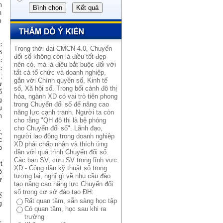
n
m
o
c
Trong thời đại CMCN 4.0, Chuyển
6
đổi số không còn là điều tốt đẹp
c
nên có, mà là điều bắt buộc đối với
c
tất cả tổ chức và doanh nghiệp,
;
gắn với Chính quyền số, Kinh tế
ự
số, Xã hội số. Trong bối cảnh đô thị
ổ
hóa, ngành XD có vai trò tiên phong
g
trong Chuyển đổi số đế nâng cao
ụ
năng lực cạnh tranh. Người ta còn
n
cho rằng "QH đô thị là bệ phóng
cho Chuyển đổi số". Lãnh đạo,
,
người lao động trong doanh nghiệp
c
XD phải chấp nhận và thích ứng
p
dần với quá trình Chuyển đổi số.
Các bạn SV, cựu SV trong lĩnh vực
t
XD - Công dân kỹ thuật số trong
ô
tương lai, nghĩ gì về nhu cầu đào
ự
tạo nâng cao năng lực Chuyển đổi
số trong cơ sở đào tạo ĐH:
ế
Rất quan tâm, sẵn sàng học tập
g
Có quan tâm, học sau khi ra
trường
,