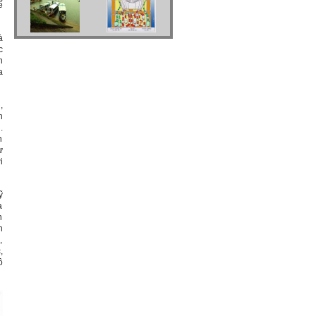
ế
à
c
n
a
,
h
.
h
ự
i
ỹ
a
n
n
,
,
ô