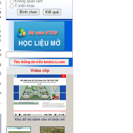
Không quan tâm
ị
Ý kiến khác
,
à
a
:
s
m
ế
i
t
g
Video clip
ổ
a
m
,
Khu đô thị dành cho trí thức trẻ