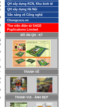
g
QH xây dựng KCN, Khu kinh tế
ự
QH xây dựng Hà Nội
h
Sẵn sàng về Công nghệ
d
Chungcucu.vn
g
Thư viện điện tử SAGE
Puplications Limited
ở
ĐỒ ÁN QH - KT
ỹ
y
n
s
;
i
,
TRANH VẼ
n
n
i
á
TRANH VUI - ẢNH ĐẸP