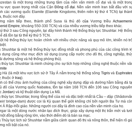
zestan là một trong những trung tâm của nền văn minh cổ đại và là một tron
hu vực quan trọng nhất của Cận
Đông cổ đại
. Nền văn minh Iran bắt đầu với s
nh các vương quốc Elamite (Elamite
Kingdoms, thiên niên kỷ thứ 4 TCN) tại thàn
, thuộc nơi đây.
ng năm tiếp theo, thành phố Susa là thủ đô
của
Vương triều
Achaemeni
enid Empire
, khoảng 550-330 TCN)
và của nhiều vương triều tiếp theo khác.
kỷ thứ 3 sau Công nguyên, tại đây hình thành Hệ thống thủy lực Shushtar
. Hệ thốn
hể
đã tồn tại
từ thế kỷ thứ 5
TCN
.
ột hệ thống thủy lực hoàn chỉnh với nhiều chức năng và quy mô lớn, khiến nó tr
iệt.
 Shushtar là một hệ thống thủy lực đồng nhất
và phong phú
của các công trình k
n dụng cũng như mục đích sử dụng (cung cấp nước cho đô thị, công nghiệp, thủ
 tải đường sông và hệ thống phòng thủ).
 thủy lực Shushtar
là minh chứng
cho sự
tích hợp những
công nghệ thuộc nền vă
mite
 Hà (là một khu vực lịch sử ở Tây Á nằm trong hệ thống sông
Tigris
và
Euphrate
, thuộc ở
Iraq
).
ình
có thể chịu ảnh hưởng của công nghệ xây dựng đập và đường hầm bằng đá tạ
thủ đô của Vương quốc Nabatea, tồn tại năm 168 TCN đến 106 sau Công nguyên
ộc
Jordan
) và kỹ thuật dân dụng La Mã.
 thủy lực Shushtar, trong tổng thể của nó và đặc biệt nhất là
Cầu – đập (Shâdorvâ
ir/
bridge-dam)
được coi là Kỳ quan thế giới không chỉ bởi người Ba Tư mà cò
i Ả Rập-Hồi giáo
. Những người coi đây là đ
ỉnh cao của nền văn minh của họ.
gar là một dòng nước nhân tạo đích thực, giúp xây dựng một thị trấn mới và tướ
 một đồng bằng rộng lớn, vào thời điểm đó là bán sa mạc.
 Thủy lực lịch sử Shushtar nằm giữa cảnh quan đô thị và nông thôn, thể hiện rõ gi
rưng nổi bật của nó.