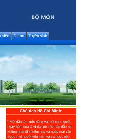
 viện
Dự án
Tuyển sinh
Chủ tịch Hồ Chí Minh:
“ Một dân tộc, một đảng và mỗi con người,
ngày hôm qua là vĩ đại, có sức hấp dẫn lớn,
không nhất định hôm nay và ngày mai vẫn
được mọi người yêu mến và ca ngợi, nếu