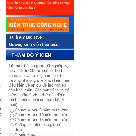
lòng dạ không trong sáng nữa, nếu sa vào
chủ nghĩa cá nhân”.
Ta là ai? Big Five
Gương sinh viên tiêu biểu
Trí thức trẻ là người tốt nghiệp đại
học, tuổi từ 39 trở xuống. Do thu
nhập sau ra trường hạn hẹp, thị
trường nhà ở giá rẻ khan hiếm, nên
n
;
điều kiện về an cư để lạc nghiệp
p
còn khó khăn. Các bạn trí thức trẻ
ĩ
ước muốn gì về nơi ở của riêng
mình (không phải do thừa kế, đi
a
thuê):
7
Có nơi ở sau 5 năm ra trường
ô
Có nơi ở sau 10 năm ra trường
Có nơi ở sau 15 năm ra trường
Không biết đến bao giờ có
)
được
c
Ý kiến khác