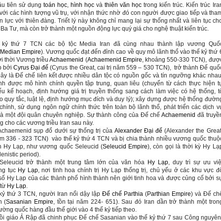
ầu tiên sử dụng
toán học
,
hình học
và
thiên văn học
trong kiến ​​trúc. Kiến trúc Ira
 với các hình tượng vũ trụ, với nhận thức nhờ đó con người được giao tiếp và tha
n lực với thiên đàng. Triết lý này không chỉ mang lại sự thống nhất và liên tục ch
c Ba Tư, mà còn trở thành một nguồn động lực quý giá cho nghệ thuật kiến trúc.
 kỷ thứ 7 TCN các bộ tộc Media Iran đã cùng nhau thành lập vương Quố
Median Empire
). Vương quốc đạt đến đỉnh cao về quy mô lãnh thổ vào thế kỷ thứ 
 thời Vương triều
Achaemenid
(
Achaemenid Empire
, khoảng 550-330 TCN), đượ
p bởi
Cyrus Đại đế
(Cyrus the Great, cai trị năm 559 – 530 TCN), trở thành Đế quố
ây là Đế chế liên kết được nhiều dân tộc có nguồn gốc và tín ngưỡng khác nhau
nh được mô hình chính quyền tập trung, quan liêu (
chuyển từ cách thực hiện t
iếu kế hoạch, định hướng giá trị truyền thống sang cách làm việc có hệ thống, t
o quy tắc, luật lệ, định hướng mục đích và duy lý
)
; xây dựng được hệ thống đườn
chính, sử dụng ngôn ngữ chính thức trên toàn bộ lãnh thổ, phát triển các dịch v
à một đội quân chuyên nghiệp. Sự thành công của Đế chế
Achaemenid
đã truyề
 cho các vương triều Iran sau này.
Achaemenid sụp đổ dưới sự thống trị của
Alexander Đại đế
(Alexander the Great
ăm
336 - 323 TCN)
vào thế kỷ thứ 4 TCN và bị chia thành nhiều vương quốc thuộ
h Hy Lạp, như vương quốc Seleucid (
Seleucid Empire
), còn gọi là thời kỳ Hy Lạ
enistic period).
Seleucid trở thành một trung tâm lớn của văn hóa
Hy Lạp
, duy trì sự ưu việ
ng tục
Hy Lạp
, nơi tinh hoa chính trị Hy Lạp thống trị, chủ yếu ở các khu vực đ
 số Hy Lạp của các thành phố hình thành nên giới tinh hoa và được củng cố bởi s
 từ
Hy Lạp
.
kỷ thứ 3 TCN, người Iran nổi dậy lập
Đế chế Parthia
(
Parthian Empire
) và Đế ch
n (
Sasanian Empire
, tồn tại năm 224- 651). Sau đó Iran dần trở thành một tron
ờng quốc hàng đầu thế giới vào 4 thế kỷ tiếp theo.
i giáo Ả Rập đã chinh phục Đế chế Sasanian vào thế kỷ thứ 7 sau Công nguyên