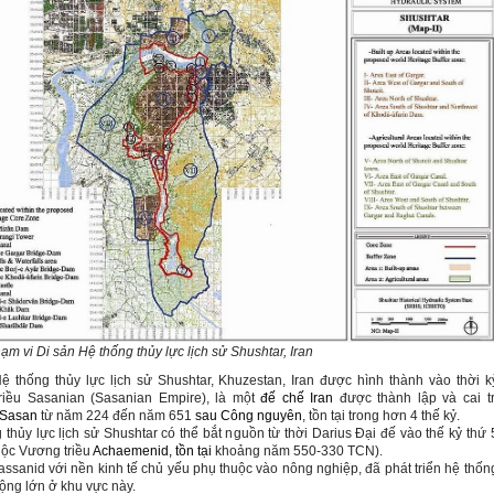
ạm vi Di sản
Hệ thống thủy lực lịch sử Shushtar, Iran
ệ thống thủy lực lịch sử Shushtar, Khuzestan, Iran được hình thành vào thời k
riều Sasanian
(Sasanian Empire)
,
là một
đế chế Iran
được thành lập và cai tr
Sasan
từ năm 224 đến năm 651
sau Công nguyên
, tồn tại trong hơn
4
thế kỷ.
 thủy lực lịch sử Shushtar có thể bắt nguồn từ
thời
Darius Đại đế vào thế kỷ thứ 
ộc Vương triều
Achaemenid, tồn tại
khoảng năm 550-330 TCN).
ssanid với nền kinh tế chủ yếu phụ thuộc vào nông nghiệp, đã phát triển hệ thốn
 rộng lớn ở khu vực này.