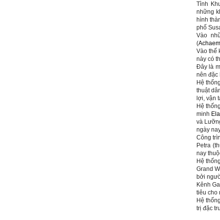
Tỉnh Khu
nhác. Từ Kẻ lười nhác đến
những k
Kẻ hèn hạ và vô dụng rất gần
hình thà
nhau. Không phải lúc nào
phố Susa
cũng có người bên cạnh mà
Vào nhữ
học hỏi, mà phải có kế hoạch
(
Achaem
tự học, từ trong sách vở đến
Vào thế 
mạng xã hội và thực tế;
này
có t
iv) Mở ra với thế giới bên
Đây là m
ngoài: Tìm người có đức, có
nên đặc b
tài mà chơi để học kiến thức
Hệ thống
và sự đồng thuận; Ra với môi
thuật dâ
trường tự nhiên mà hòa vào
lợi, vận
trong đó. Sẵn sàng trải
Hệ thống
nghiệm làm những điều tốt
minh
Ela
đẹp;
và Lưỡng
v) Còn 2 năm nữa mới ra
ngày nay
trường. Phải học để tốt
Công tr
nghiệp đại học, điểm khởi
Petra (
đầu sự nghiệp của một
nay thu
người tri thức. Đây là thời
Hệ thống
gian đủ để em tìm lại sự cân
Grand We
bằng cảm xúc và tận tâm
bởi ngườ
thay đổi chính mình.
Kênh Gar
tiêu cho
Nếu có vấn đề gì về việc học
Hệ thống
tập có thể trao đổi với thày.
trị đặc t
Thày sẵn sàng đồng hành.