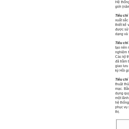
Hệ thống
Ngày 4/11/2023; Thày
Phạm
giới (năm
Đình Tuyển
Tiêu chí 
Hỏi:
xuất sắc
Em kính chào thầy ạ.
thiết kế
Em đang đọc lần 2 quyển
được sử 
sách Nghĩ giàu làm giàu,
dạng và 
xuất bản lần đầu năm
1937. Quyển sách được viết
Tiêu chí (
từ 90 năm trước nhưng nó
tạo nên 
vẫn đang phản ánh nhiều
nghiệm t
thực tế.
Em đã đọc được rằng "các
Các kỹ t
cơ sở giáo dục cần có trách
đã trầm 
nhiệm hơn nữa trong việc
giao lưu
định hướng nghề nghiệp cho
kỳ Hồi gi
sinh viên".
Em nghĩ đó là việc các thầy
Tiêu chí 
đang làm không ngừng.
thuật th
Em viết mail này để cảm ơn
mạc. Bằ
công việc của thầy ạ.
Em cảm ơn thầy đã đọc ạ.
dụng quy
Sinh viên 60KD3
một lãnh 
hệ thống
phục vụ 
Trả lời:
thị.
Thày đã nhận được thư của
em.
Rất cám ơn về những dòng