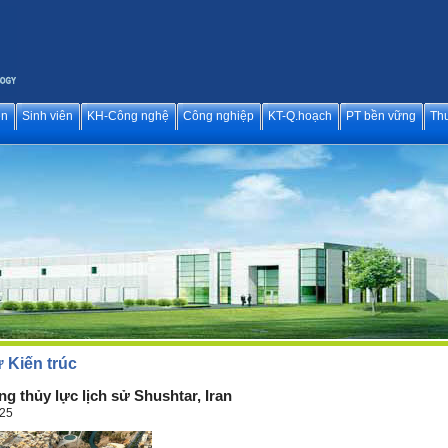
ên
Sinh viên
KH-Công nghệ
Công nghiệp
KT-Q.hoạch
PT bền vững
Thư
 Kiến trúc
ng thủy lực lịch sử Shushtar, Iran
025