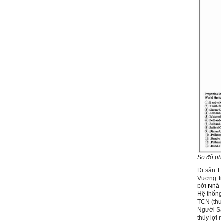
chia sẻ, động viên.
Định hướng nghề nghiệp
cho sinh viên không chỉ liên
quan đến việc đào tạo kỹ
năng cứng mà còn phải là kỹ
năng mềm, liên quan trước
hết đến năng lực đổi mới
sáng tạo và khởi nghiệp.
Cuốn sách "Nghĩ giàu, làm
giàu" chỉ là một trong những
nội dung mà thế hệ trẻ quan
tâm.
Điều lớn lao hơn là họ phải
có năng lực tự thân và năng
lực tự rèn luyện để hình
thành sự nghiệp và trở thành
người tốt cho gia đình, cộng
đồng và xã hội, phù hợp với
chuẩn mực chung của loài
người trong thế kỷ 21.
Sinh viên là tương lai của
thày.
Thày cùng các thày cô giáo
Sơ đồ ph
khác đang nỗ lực hết sức để
biến tương lai tốt đẹp đó
Di sản H
thành hiện thực.
Vương t
Thày đang viết một cuốn
bởi
Nhà 
sách với tiêu đề: 'Nâng cao
Hệ thống
năng lực khởi nghiệp đổi mới
TCN (thu
sáng tạo cho sinh viên (và
Người Sa
cựu sinh viên) trong lĩnh vực
xây dựng'. Dự kiến tháng
thủy lợi