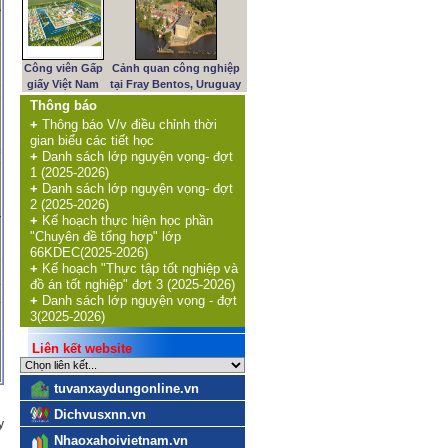
Công viên Gấp
Cảnh quan công nghiệp
giấy Việt Nam
tại Fray Bentos, Uruguay
Thông báo
+
Thông báo V/v điều chỉnh thời
gian biểu các tiết học
+
Danh sách lớp nguyện vọng- đợt
1 (2025-2026)
+
Danh sách lớp nguyện vọng- đợt
2 (2025-2026)
+
Kế hoạch thực hiện học phần
"Chuyên đề tổng hợp" lớp
66KDEC(2025-2026)
+
Kế hoạch "Thực tập tốt nghiệp và
đồ án tốt nghiệp" đợt 3 (2025-2026)
+
Danh sách lớp nguyện vọng - đợt
3(2025-2026)
Liên kết website
tuvanxaydungonline.vn
Dichvusxnn.vn
y
Nhaoxahoivietnam.vn