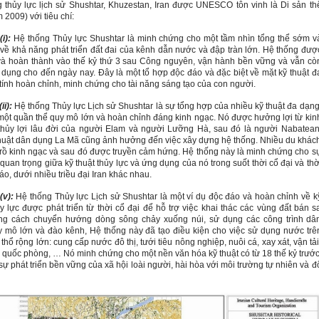
 thủy lực lịch sử Shushtar, Khuzestan, Iran được UNESCO tôn vinh là Di sản th
 2009) với tiêu chí:
(i):
Hệ thống Thủy lực Shushtar là minh chứng cho một tầm nhìn tổng thể sớm v
 về khả năng phát triển đất đai của kênh dẫn nước và đập tràn lớn. Hệ thống đượ
 và hoàn thành vào thế kỷ thứ 3 sau Công nguyên, vận hành bền vững và vẫn cò
dụng cho đến ngày nay. Đây là một tổ hợp độc đáo và đặc biệt về mặt kỹ thuật đ
tính hoàn chỉnh, minh chứng cho tài năng sáng tạo của con người.
ii):
Hệ thống Thủy lực Lịch sử Shushtar là sự tổng hợp của nhiều kỹ thuật đa dạng
một quần thể quy mô lớn và hoàn chỉnh đáng kinh ngạc. Nó được hưởng lợi từ kin
hủy lợi lâu đời của người Elam và người Lưỡng Hà, sau đó là người Nabatean
huật dân dụng La Mã cũng ảnh hưởng đến việc xây dựng hệ thống. Nhiều du khác
trồ kinh ngạc và sau đó được truyền cảm hứng. Hệ thống này là minh chứng cho s
 quan trọng giữa kỹ thuật thủy lực và ứng dụng của nó trong suốt thời cổ đại và thờ
áo, dưới nhiều triều đại Iran khác nhau.
(v):
Hệ thống Thủy lực Lịch sử Shushtar là một ví dụ độc đáo và hoàn chỉnh về k
ủy lực được phát triển từ thời cổ đại để hỗ trợ việc khai thác các vùng đất bán s
ng cách chuyển hướng dòng sông chảy xuống núi, sử dụng các công trình dâ
 mô lớn và đào kênh, Hệ thống này đã tạo điều kiện cho việc sử dụng nước trê
thổ rộng lớn: cung cấp nước đô thị, tưới tiêu nông nghiệp, nuôi cá, xay xát, vận tải
 quốc phòng, … Nó minh chứng cho một nền văn hóa kỹ thuật có từ
18
thế kỷ trước
sự phát triển bền vững của xã hội loài người, hài hòa với môi trường tự nhiên và đ