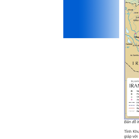
mình.
Được gia đình hỗ trợ, có sức
khỏe và năng lực để học đến
năm thứ 3, là may mắn lắm,
khi so sánh với rất nhiều
thanh niên người Việt khác.
Một số việc phải làm ngay:
i) Thay đổi ngay nhận thức
cũ: Ta phải trở thành người
tài với cả kỹ năng cứng và
mềm phù hợp để cạnh tranh
và hợp tác, không chỉ trong
kiến trúc mà cả lĩnh vực liên
quan khác mà xã hội đang
cần và tạo ra giá trị gia tăng;
ii) Sử dụng thời gian hợp lý:
Một ngày ngủ đủ 6- 7 tiếng
để tái tạo sức lao động. Thời
gian còn lại dành cho: Học
ngoại ngữ và chuyển đổi số;
Đi học đầy đủ và lắng nghe
bài giảng; Đọc sách và tài
liệu bổ sung kiến thức; Chủ
Bản đồ Ir
động trao đổi chuyên môn
với giảng viên và bạn bè;
Tỉnh Khu
iii) Chăm chỉ tự học tập: Lời
giáp với
chê ghê gớm nhất là Kẻ lười