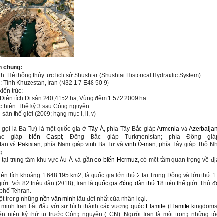
n chung:
nh: Hệ thống thủy lực lịch sử Shushtar (Shushtar Historical Hydraulic System)
: Tỉnh Khuzestan, Iran (N32 1 7 E48 50 9)
kiến trúc:
Diện tích Di sản
240,4152 ha; Vùng đệm 1.572,2009 ha
 hiện: Thế kỷ 3 sau Công nguyên
Di sản thế giới (2009; hạng mục i, ii, v)
n gọi là Ba Tư) là một quốc gia ở
Tây Á
, phía Tây Bắc giáp
Armenia
và
Azerbaija
ắc giáp
biển Caspi
; Đông Bắc giáp Turkmenistan; phía Đông giá
tan và
Pakistan
; phía Nam giáp vịnh Ba Tư và
vịnh Ô-man
; phía Tây giáp Thổ Nh
q.
 tại trung tâm khu vực
Âu Á
và gần
eo biển Hormuz
, có một tầm quan trọng về đị
diện tích khoảng 1.648.195 km2, là quốc gia lớn thứ 2 tại Trung Đông và lớn thứ 1
giới. Với 82 triệu dân (2018), Iran là
quốc gia đông dân thứ 18
trên thế giới. Thủ đ
 phố Tehran.
một trong những
nền văn minh
lâu đời nhất của nhân loại.
minh Iran bắt đầu với sự hình thành các vương quốc
Elamite
(
Elamite
kingdoms
iên niên kỷ thứ tư trước Công nguyên (TCN). Người Iran là một trong những tộ