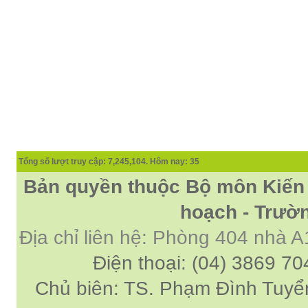
thay đổi chính mình.
Nếu có vấn đề gì về việc học
tập có thể trao đổi với thày.
Thày sẵn sàng đồng hành.
Ngày 4/11/2023; Thày
Phạm
Đình Tuyển
Hỏi:
Em kính chào thầy ạ.
Em đang đọc lần 2 quyển
sách Nghĩ giàu làm giàu,
xuất bản lần đầu năm
1937. Quyển sách được viết
từ 90 năm trước nhưng nó
vẫn đang phản ánh nhiều
thực tế.
Em đã đọc được rằng "các
cơ sở giáo dục cần có trách
nhiệm hơn nữa trong việc
định hướng nghề nghiệp cho
sinh viên".
Em nghĩ đó là việc các thầy
đang làm không ngừng.
Em viết mail này để cảm ơn
công việc của thầy ạ.
Em cảm ơn thầy đã đọc ạ.
Sinh viên 60KD3